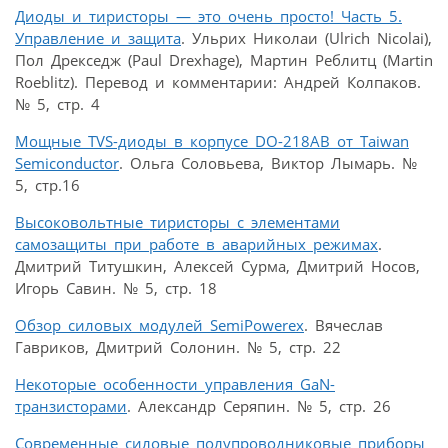
Диоды и тиристоры — это очень просто! Часть 5.
Управление и защита
. Ульрих Николаи (Ulrich Nicolai),
Пол Дрекседж (Paul Drexhage), Мартин Реблитц (Martin
Roeblitz). Перевод и комментарии: Андрей Колпаков.
№ 5, стр. 4
Мощные TVS-диоды в корпусе DO-218AB от Taiwan
Semiconductor
. Ольга Соловьева, Виктор Лымарь. №
5, стр.16
Высоковольтные тиристоры с элементами
самозащиты при работе в аварийных режимах
.
Дмитрий Титушкин, Алексей Сурма, Дмитрий Носов,
Игорь Савин. № 5, стр. 18
Обзор силовых модулей SemiPowerex
. Вячеслав
Гавриков, Дмитрий Солонин. № 5, стр. 22
Некоторые особенности управления GaN-
транзисторами
. Александр Серяпин. № 5, стр. 26
Современные силовые полупроводниковые приборы