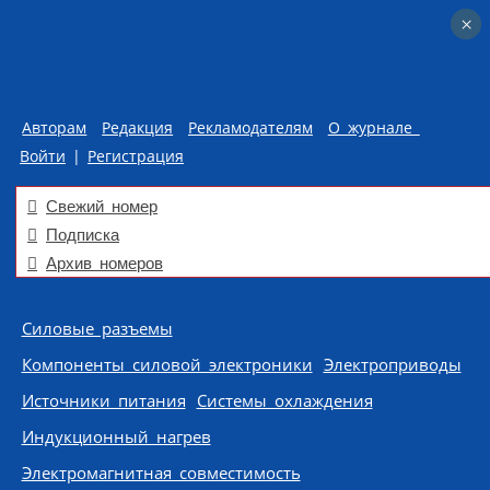
×
×
Авторам
Редакция
Рекламодателям
О журнале
Войти
|
Регистрация
Свежий номер
Подписка
Архив номеров
Skip to content
Силовые разъемы
Компоненты силовой электроники
Электроприводы
Источники питания
Системы охлаждения
Индукционный нагрев
Электромагнитная совместимость