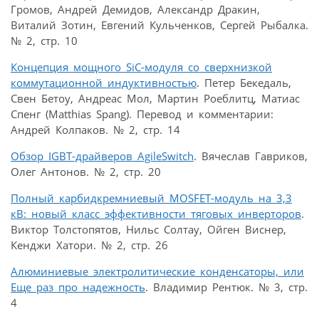
Громов, Андрей Демидов, Александр Дракин,
Виталий Зотин, Евгений Кульченков, Сергей Рыбалка.
№ 2, стр. 10
Концепция мощного SiC-модуля со сверхнизкой
коммутационной индуктивностью
. Петер Бекедаль,
Свен Бетоу, Андреас Мол, Мартин Роеблитц, Матиас
Спенг (Matthias Spang). Перевод и комментарии:
Андрей Колпаков. № 2, стр. 14
Обзор IGBT-драйверов AgileSwitch
. Вячеслав Гавриков,
Олег Антонов. № 2, стр. 20
Полный карбидкремниевый MOSFET-модуль на 3,3
кВ: новый класс эффективности тяговых инверторов
.
Виктор Толстопятов, Нильс Солтау, Ойген Виснер,
Кенджи Хатори. № 2, стр. 26
Алюминиевые электролитические конденсаторы, или
Еще раз про надежность
. Владимир Рентюк. № 3, стр.
4