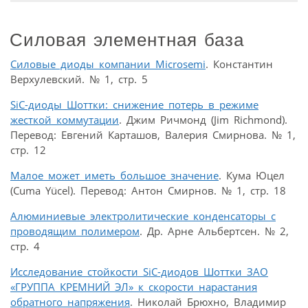
Силовая элементная база
Силовые диоды компании Microsemi
. Константин
Верхулевский. № 1, стр. 5
SiC-диоды Шоттки: снижение потерь в режиме
жесткой коммутации
. Джим Ричмонд (Jim Richmond).
Перевод: Евгений Карташов, Валерия Смирнова. № 1,
стр. 12
Малое может иметь большое значение
. Кума Юцел
(Cuma Yücel). Перевод: Антон Смирнов. № 1, стр. 18
Алюминиевые электролитические конденсаторы с
проводящим полимером
. Др. Арне Альбертсен. № 2,
стр. 4
Исследование стойкости SiC-диодов Шоттки ЗАО
«ГРУППА КРЕМНИЙ ЭЛ» к скорости нарастания
обратного напряжения
. Николай Брюхно, Владимир