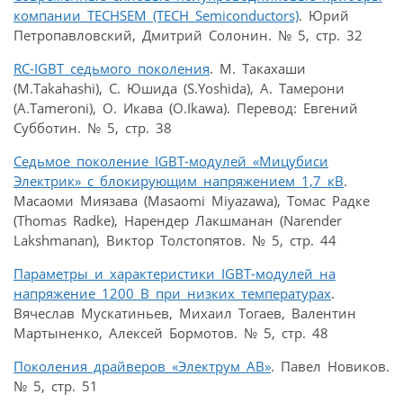
компании TECHSEM (TECH Semiconductors)
. Юрий
Петропавловский, Дмитрий Солонин. № 5, стр. 32
RC-IGBT седьмого поколения
. М. Такахаши
(М.Takahashi), С. Юшида (S.Yoshida), А. Тамерони
(A.Tameroni), О. Икава (O.Ikawa). Перевод: Евгений
Субботин. № 5, стр. 38
Седьмое поколение IGBT-модулей «Мицубиси
Электрик» с блокирующим напряжением 1,7 кВ
.
Масаоми Миязава (Masaomi Miyazawa), Томас Радке
(Thomas Radke), Нарендер Лакшманан (Narender
Lakshmanan), Виктор Толстопятов. № 5, стр. 44
Параметры и характеристики IGBT-модулей на
напряжение 1200 В при низких температурах
.
Вячеслав Мускатиньев, Михаил Тогаев, Валентин
Мартыненко, Алексей Бормотов. № 5, стр. 48
Поколения драйверов «Электрум АВ»
. Павел Новиков.
№ 5, стр. 51