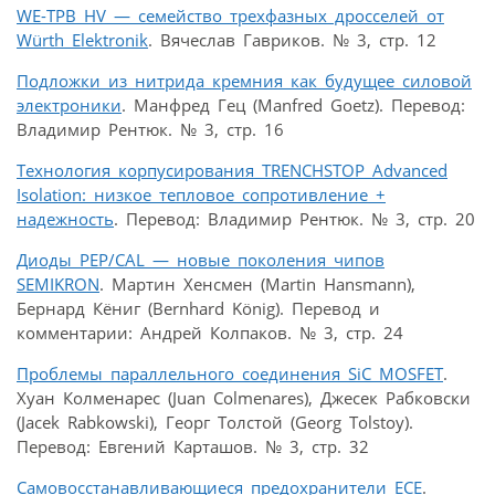
WE-TPB HV — семейство трехфазных дросселей от
Würth Elektronik
. Вячеслав Гавриков. № 3, стр. 12
Подложки из нитрида кремния как будущее силовой
электроники
. Манфред Гец (Manfred Goetz). Перевод:
Владимир Рентюк. № 3, стр. 16
Технология корпусирования TRENCHSTOP Advanced
Isolation: низкое тепловое сопротивление +
надежность
. Перевод: Владимир Рентюк. № 3, стр. 20
Диоды PEP/CAL — новые поколения чипов
SEMIKRON
. Мартин Хенсмен (Martin Hansmann),
Бернард Кёниг (Bernhard König). Перевод и
комментарии: Андрей Колпаков. № 3, стр. 24
Проблемы параллельного соединения SiC MOSFET
.
Хуан Колменарес (Juan Colmenares), Джесек Рабковски
(Jacek Rabkowski), Георг Толстой (Georg Tolstoy).
Перевод: Евгений Карташов. № 3, стр. 32
Самовосстанавливающиеся предохранители ECE
.