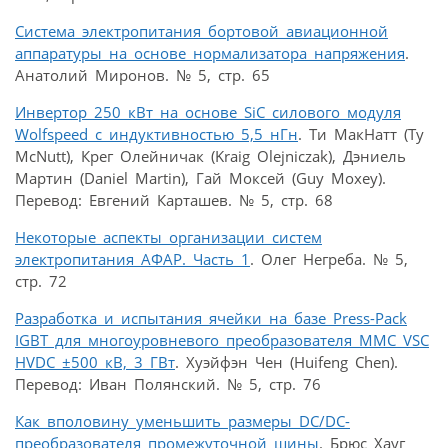
Система электропитания бортовой авиационной
аппаратуры на основе нормализатора напряжения
.
Анатолий Миронов. № 5, стр. 65
Инвертор 250 кВт на основе SiC силового модуля
Wolfspeed с индуктивностью 5,5 нГн
. Ти МакНатт (Ty
McNutt), Крег Олейничак (Kraig Olejniczak), Дэниель
Мартин (Daniel Martin), Гай Моксей (Guy Moxey).
Перевод: Евгений Карташев. № 5, стр. 68
Некоторые аспекты организации систем
электропитания АФАР. Часть 1
. Олег Негреба. № 5,
стр. 72
Разработка и испытания ячейки на базе Press-Pack
IGBT для многоуровневого преобразователя MMC VSC
HVDC ±500 кВ, 3 ГВт
. Хуэйфэн Чен (Huifeng Chen).
Перевод: Иван Полянский. № 5, стр. 76
Как вполовину уменьшить размеры DC/DC-
преобразователя промежуточной шины
. Брюс Хауг