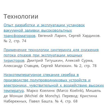
Технологии
Опыт разработки и эксплуатации установок
вакуумной заливки высоковольтных
трансформаторов
. Евгений Ларин, Сергей Хардиков.
№ 2, стр. 74
Применение технологии синтеринга для снижения
потока отказов при эксплуатации мощных
тиристоров
. Дмитрий Титушкин, Алексей Сурма,
Александр Ставцев, Сергей Матюхин. № 2, стр. 78
Низкотемпературное спекание серебра в
производстве полупроводниковых устройств и
электроники, чувствительной к воздействию высоких
температур
. Марко Коелинк (Marco Koelink), Мишель
де Монши (Michiel de Monchy). Перевод: Кристина
Набережных, Павел Башта. № 4, стр. 68