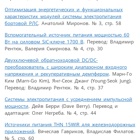
Оптимизация энергетических и функциональных
характеристик модулей системы электропитания
бортовой РЛС
. Анатолий Миронов. № 3, стр. 58
Вспомогательный источник питания мощностью 60
Вт на силовом SiC-ключе 1700 В
. Перевод: Владимир
Рентюк, Валерия Смирнова. № 4, стр. 30
Двухключевой обратноходовой DC/DC-
преобразователь с широким диапазоном входного
напряжения и рекуперативным демпфером
. Марн-Го
Ким (Marn-Go Kim), Янг-Сеок Джанг (Young-Seok Jung).
Перевод: Владимир Рентюк. № 4, стр. 37
Системы электропитания с усреднением импульсной
мощности
. Дейв Берри (Dave Berry). Перевод и
адаптация: Олег Негреба. № 4, стр. 44
Источники питания THN 15WIR для железно­дорожных
приложений
. Вячеслав Гавриков, Владислав Филатов.
№ 5, стр. 60