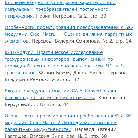
Влияние входного фильтра на характеристики
импульсных преобразователей постоянного
напряжения
. Норик Петросян. № 2, стр. 30
Особенности проектирования преобразователей с SiC-
модулями Cree. Часть 1. Оценка влияния паразитных
элементов
. Перевод: Валерия Смирнова. № 2, стр. 34
IGBT-модули. Практическое исследование
трехуровневых инверторов, выполненных по
гибридной технологии с использованием SiC- и Si-
транзисторов
. Фабио Бручи, Давид Чиола. Перевод:
Владимир Рентюк. № 2, стр. 42
Входные модули компании GAIA Converter для
высоконадежных источников питания
. Константин
Верхулевский. № 3, стр. 44
Особенности проектирования преобразователей с SiC-
модулями Cree. Часть 2. Методы минимизации
паразитных индуктивностей
. Перевод: Евгений
Карташов, Валерия Смирнова. № 3, стр. 50