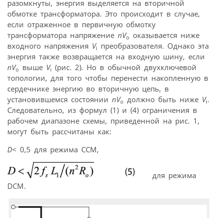
разомкнуты, энергия выделяется на вторичной
обмотке трансформатора. Это происходит в случае,
если отраженное в первичную обмотку
трансформатора напряжение
nV
оказывается ниже
o
входного напряжения
V
преобразователя. Однако эта
i
энергия также возвращается на входную шину, если
nV
выше
V
(рис. 2). Но в обычной двухключевой
o
i
топологии, для того чтобы перенести накопленную в
сердечнике энергию во вторичную цепь, в
установившемся состоянии
nV
должно быть ниже
V
.
o
i
Следовательно, из формул (1) и (4) ограничения в
рабочем диапазоне схемы, приведенной на рис. 1,
могут быть рассчитаны как:
D
< 0,5 для режима CCM,
для режима
DCM.