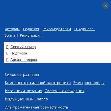
×
×
Авторам
Редакция
Рекламодателям
О журнале
Войти
|
Регистрация
Свежий номер
Подписка
Архив номеров
Skip to content
Силовые разъемы
Компоненты силовой электроники
Электроприводы
Источники питания
Системы охлаждения
Индукционный нагрев
Электромагнитная совместимость