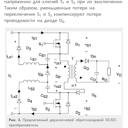
напряжении для ключей S
и S
при их выключении.
1
2
Таким образом, уменьшенные потери на
переключение S
и S
компенсируют потери
1
2
проводимости на диоде D
.
b
Рис. 3.
Предлагаемый двухключевой обратноходовой DC/DC-
преобразователь