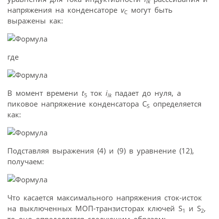
lk
напряжения на конденсаторе
v
могут быть
C
выражены как:
где
В момент времени
t
ток
i
падает до нуля, а
5
lk
пиковое напряжение конденсатора C
определяется
S
как:
Подставляя выражения (4) и (9) в уравнение (12),
получаем:
Что касается максимального напряжения сток-исток
на выключенных МОП-транзисторах ключей S
и S
,
1
2
то оно определяется следующим образом: