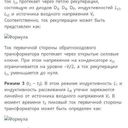
ток
i
протекает через петлю рекуперации,
Ls
состоящую из диодов D
, D
, D
, индуктивностей
L
,
3
4
P
s1
L
и источника входного напряжения
V
.
s2
i
Соответственно, ток рекуперации может быть
представлен как:
Ток первичной стороны обратноходового
трансформатора протекает через открытые силовые
ключи. При этом напряжение на конденсаторе
v
cs
ограничивается на уровне –
V
/2, а ток рекуперации
i
i
уменьшается до нуля.
Ls
Режим 3
(
t
–
t
). В этом режиме индуктивность
L
и
2
3
1
индуктивность рассеивания
L
утечки заряжаются
lk
линейно от источника входного напряжения
V
. В
i
момент времени t
пиковый ток первичной стороны
3
трансформатора может быть определен как: