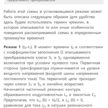
предлагаемого преобразователя
Работа этой схемы в установившемся режиме может
быть описана следующим образом (для удобства
здесь будем использовать термин «режим», в
котором описываются те или иные особенности
поведения рассматриваемой схемы в определенные
промежутки времени):
Режим 1
(
t
–
t
). В момент времени
t
в соответствии
0
1
0
с коэффициентом заполнения D описываемого
преобразователя ключи S
и S
одновременно
1
2
включаются при условии нулевого тока. Первичная
сторона трансформатора ограничивается на уровне
входного напряжения (входной шины напряжения
постоянного тока). Ток первичной цепи проходит
через ключи S
и S
и линейно возрастает.
1
2
Начинается частичный резонанс контура,
образованного индуктивностью L
и емкостью C
.
s
s
Предполагая, что
v
(0) =
V
/2, а
i
(0) = 0,
cs
P
Ls
уравнения для тока
i
в катушке резонансного
LS