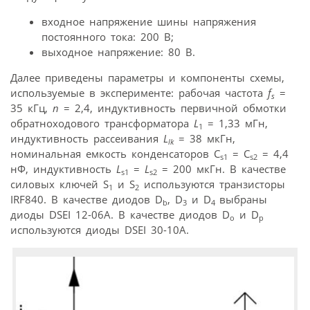
входное напряжение шины напряжения
постоянного тока: 200 В;
выходное напряжение: 80 В.
Далее приведены параметры и компоненты схемы,
используемые в эксперименте: рабочая частота
f
=
s
35 кГц,
n
= 2,4, индуктивность первичной обмотки
обратноходового трансформатора
L
= 1,33 мГн,
1
индуктивность рассеивания
L
= 38 мкГн,
lk
номинальная емкость конденсаторов C
= C
= 4,4
s1
s2
нФ, индуктивность
L
=
L
= 200 мкГн. В качестве
s1
s2
силовых ключей S
и S
используются транзисторы
1
2
IRF840. В качестве диодов D
, D
и D
выбраны
b
3
4
диоды DSEI 12-06A. В качестве диодов D
и D
o
p
используются диоды DSEI 30-10A.