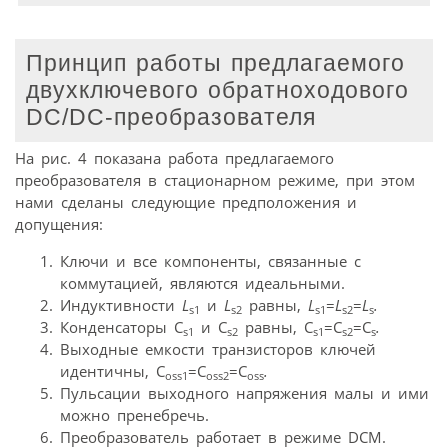
Принцип работы предлагаемого
двухключевого обратноходового
DC/DC-преобразователя
На рис. 4 показана работа предлагаемого
преобразователя в стационарном режиме, при этом
нами сделаны следующие предположения и
допущения:
Ключи и все компоненты, связанные с
коммутацией, являются идеальными.
Индуктивности
L
и
L
равны,
L
=
L
=
L
.
s1
s2
s1
s2
s
Конденсаторы C
и C
равны, C
=C
=C
.
s1
s2
s1
s2
s
Выходные емкости транзисторов ключей
идентичны, C
=C
=C
.
oss1
oss2
oss
Пульсации выходного напряжения малы и ими
можно пренебречь.
Преобразователь работает в режиме DCM.