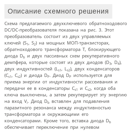
Описание схемного решения
Схема предлагаемого двухключевого обратноходового
DC/DC-преобразователя показана на рис. 3. Этот
преобразователь состоит из двух управляемых
ключей (S
, S
) на мощных МОП-транзисторах,
1
2
обратноходового трансформатора T, блокирующего
диода D
и двух пассивных схем рекуперативного
b
демпфера, которые состоят из двух диодов (D
, D
),
3
4
двух индуктивностей (L
, L
), двух конденсаторов
s1
s2
(C
, C
) и диода D
. Диод D
используется для
s1
s2
P
P
приема энергии от индуктивности рассеивания и
передачи ее в конденсаторы C
и C
, когда оба
s1
s2
ключа выключены, а затем рекуперирует эту энергию
на вход V
. Диод D
вставлен для подавления
i
b
паразитного резонанса между индуктивностью
трансформатора и окружающими его
конденсаторами. Кроме того, вставка диода D
b
обеспечивает переключение при нулевом