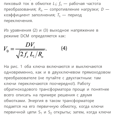
пиковый ток в обмотке
L
;
f
— рабочая частота
1
s
преобразования;
R
— сопротивление нагрузки;
D
—
о
коэффициент заполнения;
T
— период
s
переключения.
Из уравнения (2) и (3) выходное напряжение в
режиме DCM определяется как:
На рис. 1 оба ключа включаются и выключаются
одновременно, как и в двухключевом прямоходовом
преобразователе (не путайте с двухтактным: там
ключи переключаются поочередно!). Работу
обратноходового трансформатора проще и понятнее
всего описать на примере решения с двумя
обмотками. Энергия в таком трансформаторе
подается на его первичную обмотку, когда ключи
первичной цепи S
и S
открыты; затем, когда ключи
1
2