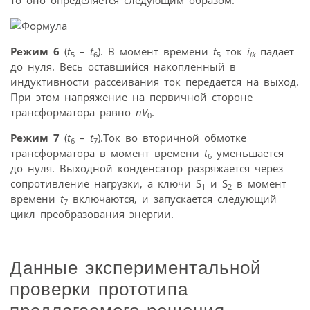
Режим 6
(
t
–
t
). В момент времени
t
ток
i
падает
5
6
5
lk
до нуля. Весь оставшийся накопленный в
индуктивности рассеивания ток передается на выход.
При этом напряжение на первичной стороне
трансформатора равно
nV
.
0
Режим 7
(
t
–
t
).Ток во вторичной обмотке
6
7
трансформатора в момент времени
t
уменьшается
6
до нуля. Выходной конденсатор разряжается через
сопротивление нагрузки, а ключи S
и S
в момент
1
2
времени
t
включаются, и запускается следующий
7
цикл преобразования энергии.
Данные экспериментальной
проверки прототипа