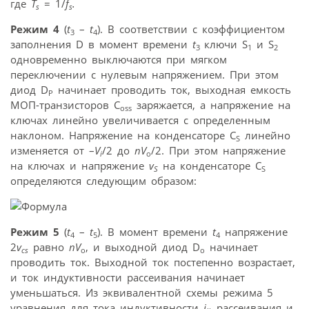
где
T
= 1/
f
.
s
s
Режим 4
(
t
–
t
). В соответствии с коэффициентом
3
4
заполнения D в момент времени
t
ключи S
и S
3
1
2
одновременно выключаются при мягком
переключении с нулевым напряжением. При этом
диод D
начинает проводить ток, выходная емкость
P
МОП-транзисторов C
заряжается, а напряжение на
oss
ключах линейно увеличивается с определенным
наклоном. Напряжение на конденсаторе C
линейно
S
изменяется от –
V
/2 до
nV
/2. При этом напряжение
i
o
на ключах и напряжение
v
на конденсаторе C
S
S
определяются следующим образом:
Режим 5
(
t
–
t
). В момент времени
t
напряжение
4
5
4
2
v
равно
nV
, и выходной диод D
начинает
cs
o
o
проводить ток. Выходной ток постепенно возрастает,
и ток индуктивности рассеивания начинает
уменьшаться. Из эквивалентной схемы режима 5
уравнения для тока индуктивности
i
рассеивания и