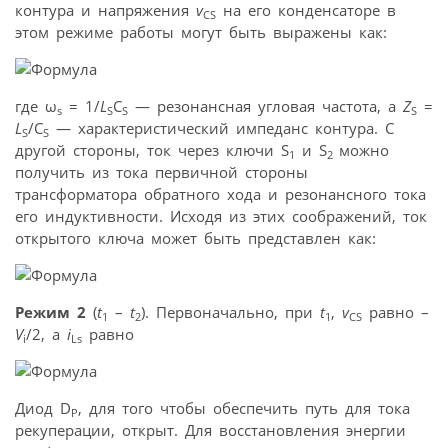
контура и напряжения
v
на его конденсаторе в
CS
этом режиме работы могут быть выражены как:
где ω
= 1/
L
C
— резонансная угловая частота, а
Z
=
s
S
S
S
L
/C
— характеристический импеданс контура. С
S
S
другой стороны, ток через ключи S
и S
можно
1
2
получить из тока первичной стороны
трансформатора обратного хода и резонансного тока
его индуктивности. Исходя из этих соображений, ток
открытого ключа может быть представлен как:
Режим 2
(
t
–
t
). Первоначально, при
t
,
v
равно –
1
2
1
CS
V
/2, а
i
равно
i
Ls
Диод D
, для того чтобы обеспечить путь для тока
P
рекуперации, открыт. Для восстановления энергии