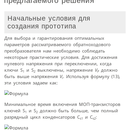
предлагаемого решения
Начальные условия для
создания прототипа
Для выбора и гарантирования оптимальных
параметров рассматриваемого обратноходового
преобразователя нам необходимо соблюдать
некоторые практические условия. Для достижения
нулевого напряжения при переключении, когда
ключи S
и S
выключены, напряжение
V
должно
1
2
P
быть выше напряжения
V
. Используя формулу (13),
i
эти условия задаем как:
Минимальное время включения МОП-транзисторов
ключей S
и S
должно быть больше, чем полный
1
2
разрядный цикл конденсаторов C
и C
:
s1
s2