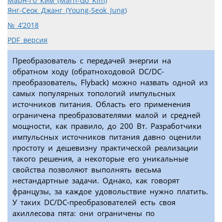
Марн-Го Ким (Marn-Go Kim)
Янг-Сеок Джанг (Young-Seok Jung)
№ 4’2018
PDF версия
Преобразователь с передачей энергии на
обратном ходу (обратноходовой DC/DC-
преобразователь, Flyback) можно назвать одной из
самых популярных топологий импульсных
источников питания. Область его применения
ограничена преобразователями малой и средней
мощности, как правило, до 200 Вт. Разработчики
импульсных источников питания давно оценили
простоту и дешевизну практической реализации
такого решения, а некоторые его уникальные
свойства позволяют выполнять весьма
нестандартные задачи. Однако, как говорят
французы, за каждое удовольствие нужно платить.
У таких DC/DC-преобразователей есть своя
ахиллесова пята: они ограничены по