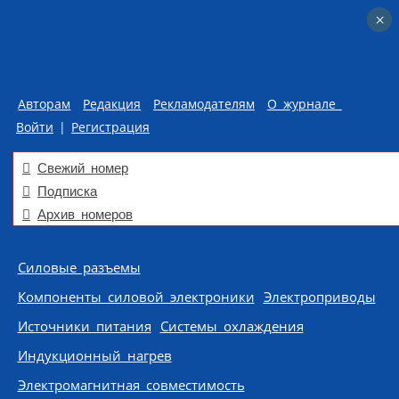
×
×
Авторам
Редакция
Рекламодателям
О журнале
Войти
|
Регистрация
Свежий номер
Подписка
Архив номеров
Skip to content
Силовые разъемы
Компоненты силовой электроники
Электроприводы
Источники питания
Системы охлаждения
Индукционный нагрев
Электромагнитная совместимость