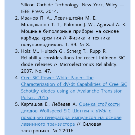
Silicon Carbide Technology. New York, Wiley —
IEEE Press, 2014.
Иванов П. А., Левинштейн М. Е.,
Мнацаканов Т. Т., Palmour J. W., Agarwal A. K.
Мощные биполярные приборы на основе
карбида кремния // Физика и техника
полупроводников. Т. 39. № 8.
Holz M., Hultsch G., Scherg T., Rupp R.
Reliability considerations for recent Infineon SiC
diode releases // Microelectronics Reliability.
2007. No. 47.
Cree SiC Power White Paper: The
Characterization of dV/dt Capabilities of Cree SiC
Schottky diodes using an Avalanche Transistor
Pulser. 2015
.
Карташов Е., Лебедев А.
Оценка стойкости
диодов Wolfspeed SiC Шоттки к
dV/dt
с
помощью генератора импульсов на основе
лавинного транзистора
// Силовая
электроника. № 2’2016.