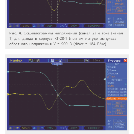
Рис. 4.
Осциллограммы напряжения (канал 2) и тока (канал
1) для диода в корпусе КТ-28-1 (при амплитуде импульса
обратного напряжения V = 900 В (dV/dt = 184 В/нс)