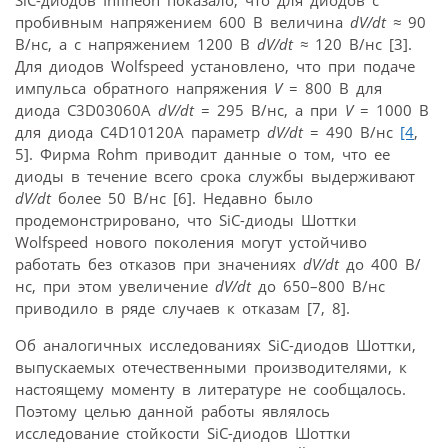
SiC-диодов Infineon показало, что для диодов с
пробивным напряжением 600 В величина
dV/dt
≈
90
В/нс, а с напряжением 1200 В
dV/dt
≈
120 В/нс [3].
Для диодов Wolfspeed установлено, что при подаче
импульса обратного напряжения
V
= 800 В для
диода C3D03060A
dV/dt
= 295 В/нс, а при
V
= 1000 В
для диода C4D10120A параметр
dV/dt
= 490 В/нс
[4
,
5]. Фирма Rohm приводит данные о том, что ее
диоды в течение всего срока службы выдерживают
dV/dt
более 50 В/нс [6]. Недавно было
продемонстрировано, что SiC-диоды Шоттки
Wolfspeed нового поколения могут устойчиво
работать без отказов при значениях
dV/dt
до 400 В/
нс, при этом увеличение
dV/dt
до 650–800 В/нс
приводило в ряде случаев к отказам [7, 8].
Об аналогичных исследованиях SiC-диодов Шоттки,
выпускаемых отечественными производителями, к
настоящему моменту в литературе не сообщалось.
Поэтому целью данной работы являлось
исследование стойкости SiC-диодов Шоттки