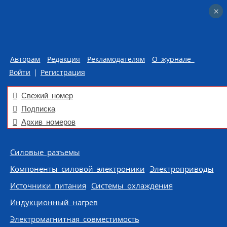
×
×
Авторам
Редакция
Рекламодателям
О журнале
Войти
|
Регистрация
Свежий номер
Подписка
Архив номеров
Skip to content
Силовые разъемы
Компоненты силовой электроники
Электроприводы
Источники питания
Системы охлаждения
Индукционный нагрев
Электромагнитная совместимость