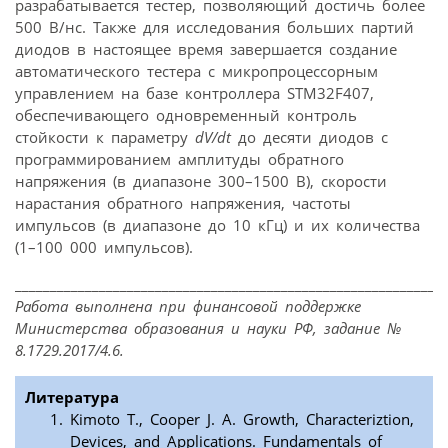
разрабатывается тестер, позволяющий достичь более
500 В/нс. Также для исследования больших партий
диодов в настоящее время завершается создание
автоматического тестера с микропроцессорным
управлением на базе контроллера STM32F407,
обеспечивающего одновременный контроль
стойкости к параметру
dV/dt
до десяти диодов с
программированием амплитуды обратного
напряжения (в диапазоне 300–1500 В), скорости
нарастания обратного напряжения, частоты
импульсов (в диапазоне до 10 кГц) и их количества
(1–100 000 импульсов).
_____________________________________________________________
Работа выполнена при финансовой поддержке
Министерства образования и науки РФ, задание №
8.1729.2017/4.6.
Литература
Kimoto T., Cooper J. A. Growth, Characteriztion,
Devices, and Applications. Fundamentals of