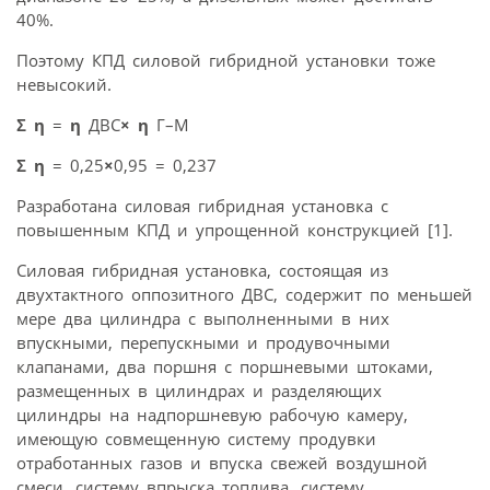
40%.
Поэтому КПД силовой гибридной установки тоже
невысокий.
Ʃ
η
=
η
ДВС
×
η
Г–М
Ʃ
η
= 0,25
×
0,95 = 0,237
Разработана силовая гибридная установка с
повышенным КПД и упрощенной конструкцией [1].
Силовая гибридная установка, состоящая из
двухтактного оппозитного ДВС, содержит по меньшей
мере два цилиндра с выполненными в них
впускными, перепускными и продувочными
клапанами, два поршня с поршневыми штоками,
размещенных в цилиндрах и разделяющих
цилиндры на надпоршневую рабочую камеру,
имеющую совмещенную систему продувки
отработанных газов и впуска свежей воздушной
смеси, систему впрыска топлива, систему