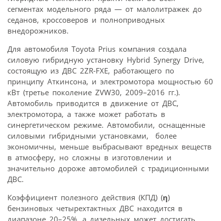
сегментах модельного ряда — от малолитражек до
седанов, кроссоверов и полнопривод­ных
внедорожников.
Для автомобиля Toyota Prius компания создала
силовую гибридную установку Hybrid Synergy Drive,
состоящую из ДВС 2ZR-FXE, работающего по
принципу Аткинсона, и электромотора мощностью 60
кВт (третье поколение ZVW30, 2009–2016 гг.).
Автомобиль приводится в движение от ДВС,
электромотора, а также может работать в
синергетическом режиме. Автомобили, оснащенные
силовыми гибридными установками, более
экономичны, меньше выбрасывают вредных веществ
в атмосферу, но сложны в изготовлении и
значительно дороже автомобилей с традиционными
ДВС.
Коэффициент полезного действия (КПД) (
η
)
бензиновых четырехтактных ДВС находится в
диапазоне 20–25%, а дизельных может достигать