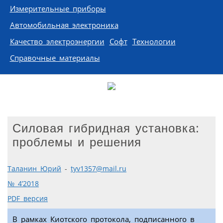
Измерительные приборы
Автомобильная электроника
Качество электроэнергии
Софт
Технологии
Справочные материалы
Cиловая гибридная установка:
проблемы и решения
Таланин Юрий
-
tyv1357@mail.ru
№ 4’2018
PDF версия
В рамках Киотского протокола, подписанного в