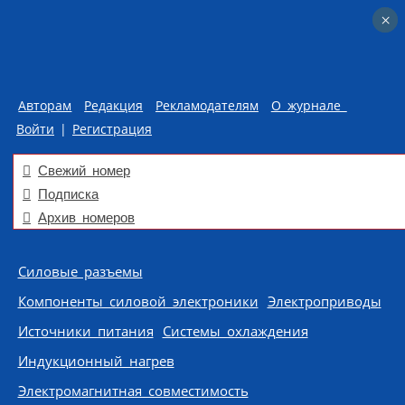
×
×
Авторам
Редакция
Рекламодателям
О журнале
Войти
|
Регистрация
Свежий номер
Подписка
Архив номеров
Skip to content
Силовые разъемы
Компоненты силовой электроники
Электроприводы
Источники питания
Системы охлаждения
Индукционный нагрев
Электромагнитная совместимость