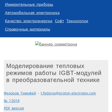
Измерительные приборы
Автомобильная электроника
Качество электроэнергии
Софт
Технологии
Справочные материалы
Моделирование тепловых
режимов работы IGBT-модулей
в преобразовательной технике
Федоров Тимофей
-
t.fedorov@proton-electrotex.com
№ 1’2018
PDF версия