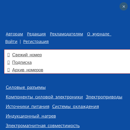
×
×
Авторам
Редакция
Рекламодателям
О журнале
Войти
|
Регистрация
Свежий номер
Подписка
Архив номеров
Skip to content
Силовые разъемы
Компоненты силовой электроники
Электроприводы
Источники питания
Системы охлаждения
Индукционный нагрев
Электромагнитная совместимость