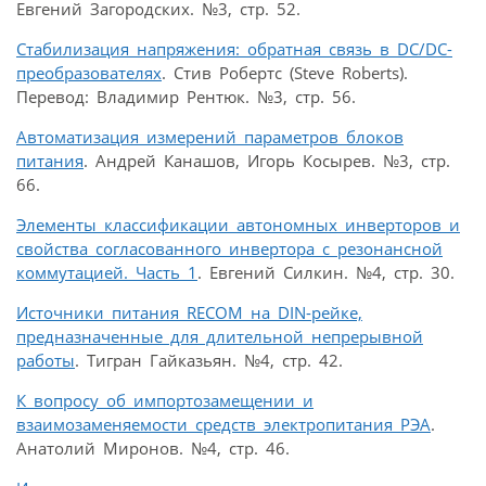
Евгений Загородских. №3, стр. 52.
Стабилизация напряжения: обратная связь в DC/DC-
преобразователях
. Стив Робертс (Steve Roberts).
Перевод: Владимир Рентюк. №3, стр. 56.
Автоматизация измерений параметров блоков
питания
. Андрей Канашов, Игорь Косырев. №3, стр.
66.
Элементы классификации автономных инверторов и
свойства согласованного инвертора с резонансной
коммутацией. Часть 1
. Евгений Силкин. №4, стр. 30.
Источники питания RECOM на DIN-рейке,
предназначенные для длительной непрерывной
работы
. Тигран Гайказьян. №4, стр. 42.
К вопросу об импортозамещении и
взаимозаменяемости средств электропитания РЭА
.
Анатолий Миронов. №4, стр. 46.