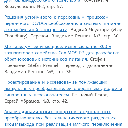
Верхулевский. №2, стр. 57.
Решения устойчивого к переходным процессам
первичного DC/DC-преобразователя системы питания
автомобильной электроники
. Виджай Чоудхари (Vijay
Choudhary). Перевод: Владимир Рентюк. №3, стр. 30.
Меньше, умнее и мощнее: использование 800-В
транзисторов семейства CoolMOS P7 для разработки
обратноходовых источников питания
. Стефан
Преймель (Stefan Preimel). Перевод и дополнения:
Владимир Рентюк. №3, стр. 36.
Проектирование и исследование понижающих
импульсных преобразователей с обратным диодом и
синхронным переключателем
. Геннадий Белов,
Сергей Абрамов. №3, стр. 42.
Анализ динамических процессов в однотактных
преобразователях без гальванического разделения
входа/выхода при реализации мягкого переключения
.