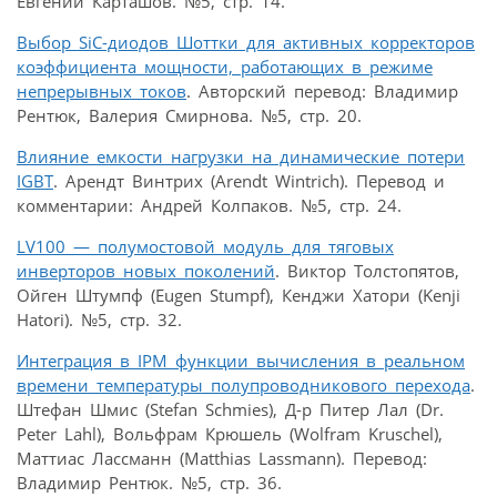
Евгений Карташов. №5, стр. 14.
Выбор SiC-диодов Шоттки для активных корректоров
коэффициента мощности, работающих в режиме
непрерывных токов
. Авторский перевод: Владимир
Рентюк, Валерия Смирнова. №5, стр. 20.
Влияние емкости нагрузки на динамические потери
IGBT
. Арендт Винтрих (Arendt Wintrich). Перевод и
комментарии: Андрей Колпаков. №5, стр. 24.
LV100 — полумостовой модуль для тяговых
инверторов новых поколений
. Виктор Толстопятов,
Ойген Штумпф (Eugen Stumpf), Кенджи Хатори (Kenji
Hatori). №5, стр. 32.
Интеграция в IPM функции вычисления в реальном
времени температуры полупроводникового перехода
.
Штефан Шмис (Stefan Schmies), Д-р Питер Лал (Dr.
Peter Lahl), Вольфрам Крюшель (Wolfram Kruschel),
Маттиас Лассманн (Matthias Lassmann). Перевод:
Владимир Рентюк. №5, стр. 36.