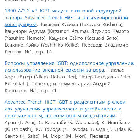
1800 A/3,3 кВ IGBT-модуль с пазовой структурой
затвора Advanced Trench HiGT и оптимизированной
конструкцией
. Такаюки Кусима (Takayuki Kushima),
Кацунори Адзума (Katsunori Azuma), Ясухиро Нэмото
(Yasuhiro Nemoto), Кацуаки Сайто (Katsuaki Saito),
Ёсихико Койкэ (Yoshihiko Koike). Перевод: Владимир
Рентюк. №1, стр. 14.
Вопросы управления IGBT: однополярное управление,
использование внешней емкости затвора
. Никлас
Хофштёттер (Niklas Hofsto..tter), Петер Бекедаль (Peter
Beckedahl). Перевод и комментарии: Андрей
Колпаков. №1, стр. 21.
Advanced Trench HiGT IGBT с разделенным p-слоем
для улучшения управляемости и устойчивости к
нежелательным, но возможным воздействиям
. Т.
Араи (T. Arai), С. Ватанабе (S. Watanabe), К. Ишибаши
(K. Ishibashi), Ю. Тойода (Y. Toyoda), Т. Ода (T. Oda), К.
Сайто (K. Saito), М. Мори (M. Mori). Перевод: