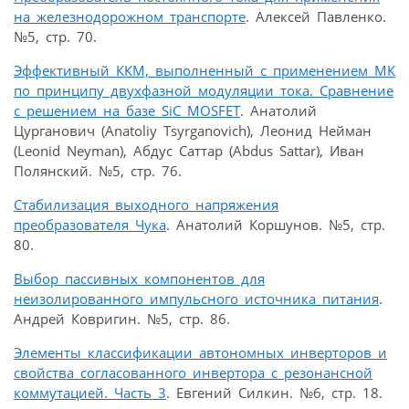
на железнодорожном транспорте
. Алексей Павленко.
№5, стр. 70.
Эффективный ККМ, выполненный с применением МК
по принципу двухфазной модуляции тока. Cравнение
с решением на базе SiC MOSFET
. Анатолий
Цурганович (Anatoliy Tsyrganovich), Леонид Нейман
(Leonid Neyman), Абдус Саттар (Abdus Sattar), Иван
Полянский. №5, стр. 76.
Стабилизация выходного напряжения
преобразователя Чука
. Анатолий Коршунов. №5, стр.
80.
Выбор пассивных компонентов для
неизолированного импульсного источника питания
.
Андрей Ковригин. №5, стр. 86.
Элементы классификации автономных инверторов и
свойства согласованного инвертора с резонансной
коммутацией. Часть 3
. Евгений Силкин. №6, стр. 18.