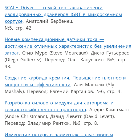
SCALE-iDriver — семейство гальванически
изолированных драйверов IGBT в микросхемном
корпусе
. Анатолий Бербенец.
№5, стр. 42.
Новые компенсационные датчики тока —
достижение отличных характеристик без увеличения
затрат
. Стив Муро (Steve Moureaux), Диего Гутьеррес
(Diego Gutierrez). Перевод: Олег Капусткин. №5, стр.
48.
Создание карбида кремния. Повышение плотности
мощности и эффективности
. Али Машали (Aly
Mashaly). Перевод: Евгений Карташов. №6, стр. 4.
Разработка силового модуля для автопрома и
сельскохозяйственного транспорта
. Андре Кристманн
(Andre Christmann), Дэвид Леветт (David Levett).
Перевод: Владимир Рентюк. №6, стр. 8.
Измерение потерь в элементах с реактивным