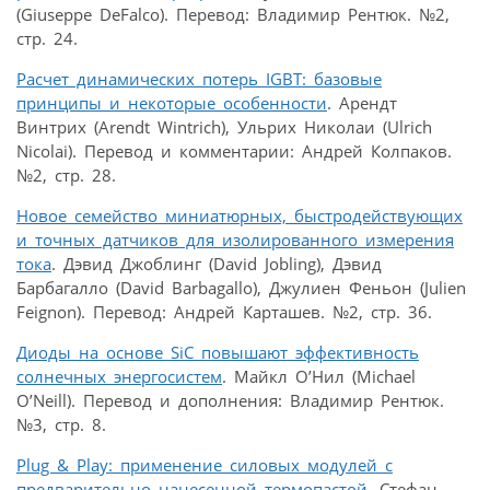
(Giuseppe DeFalco). Перевод: Владимир Рентюк. №2,
стр. 24.
Расчет динамических потерь IGBT: базовые
принципы и некоторые особенности
. Арендт
Винтрих (Arendt Wintrich), Ульрих Николаи (Ulrich
Nicolai). Перевод и комментарии: Андрей Колпаков.
№2, стр. 28.
Новое семейство миниатюрных, быстродействующих
и точных датчиков для изолированного измерения
тока
. Дэвид Джоблинг (David Jobling), Дэвид
Барбагалло (David Barbagallo), Джулиен Феньон (Julien
Feignon). Перевод: Андрей Карташев. №2, стр. 36.
Диоды на основе SiC повышают эффективность
солнечных энергосистем
. Майкл О’Нил (Michael
O’Neill). Перевод и дополнения: Владимир Рентюк.
№3, стр. 8.
Plug & Play: применение силовых модулей с
предварительно нанесенной термопастой
. Cтефан