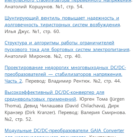
Анатолий Коршунов. №1, стр. 54.
Шунтирующий вентиль повышает надежность и
долговечность тиристорных систем возбуждения
.
Илья Джус. №1, стр. 60.
Структура и алгоритмы работы ограничителей
пускового тока для бортовых систем электропитания
.
Анатолий Миронов. №2, стр. 40.
Проектирование недорогих многовыходных DC/DC-
преобразователей — стабилизаторов напряжения.
Часть 2
. Перевод: Владимир Рентюк. №2, стр. 44.
Высокоэффективный DC/DC-конвертер для
средневольтовых применений
. Юрген Тома (Jürgen
Thoma), Девид Чилашава (David Chilachava), Дирк
Кранзер (Dirk Kranzer). Перевод: Валерия Смирнова.
№2, стр. 52.
Модульные DC/DC-преобразователи GAIA Converter
для железнодорожного транспорта
. Константин