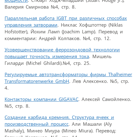
мощности
. Стюарт Ходж-младший (Stuart Hodge Jr.),
Валерия Смирнова №4, стр. 8.
Параллельная работа IGBT при различных способах
управления затворами
. Никлас Хофштоттер (Niklas
Hofstotter), Йохим Ламп (Joachim Lamp). Перевод и
комментарии: Андрей Колпаков. №4, стр. 12.
Усовершенствование феррозондовой технологии
повышает точность измерения тока
. Мишель
Гиларди (Michel Ghilardi).№4, стр. 25.
Регулируемые автотрансформаторы фирмы Thalheimer
Transformatorenwerke GmbH
. Лев Алексенко. №5, стр.
4.
Контакторы компании GIGAVAC
. Алексей Самойленко.
№5, стр. 8.
Создание карбида кремния. Структура ячеек и
производственный процесс
. Али Машали (Aly
Mashaly), Минео Миура (Mineo Miura). Перевод: