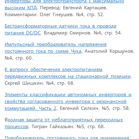
Инверторы для электротранспорта с максимально
высоким КПД
. Перевод: Евгений Карташев.
Комментарии: Олег Гнеушев. №4, стр. 52.
Бестрансформаторные датчики тока в проводе
питания DC/DC
. Владимир Смирнов. №4, стр. 54.
Импульсный преобразователь напряжения
постоянного тока по схеме Чука
. Анатолий Коршунов.
№4, стр. 60.
К вопросу обеспечения электропитанием
передвижных комплексов на стационарной позиции
.
Сергей Шишкин. №4, стр. 68.
Элементы классификации автономных инверторов и
свойства согласованного инвертора с резонансной
коммутацией. Часть 2
. Евгений Силкин. №5, стр. 58.
В
ходная защита от неблагоприятных переходных
процессов
. Тигран Гайказьян. №5, стр. 68.
Преобразователь постоянного тока для применения