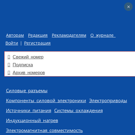
×
×
Авторам
Редакция
Рекламодателям
О журнале
Войти
|
Регистрация
Свежий номер
Подписка
Архив номеров
Skip to content
Силовые разъемы
Компоненты силовой электроники
Электроприводы
Источники питания
Системы охлаждения
Индукционный нагрев
Электромагнитная совместимость