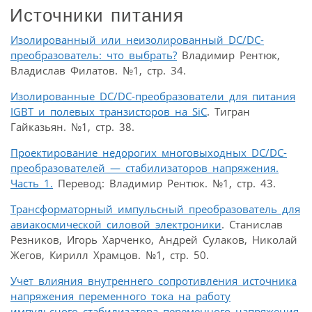
Источники питания
Изолированный или неизолированный DC/DC-
преобразователь: что выбрать?
Владимир Рентюк,
Владислав Филатов. №1, стр. 34.
Изолированные DC/DC-преобразователи для питания
IGBT и полевых транзисторов на SiC
. Тигран
Гайказьян. №1, стр. 38.
Проектирование недорогих многовыходных DC/DC-
преобразователей — стабилизаторов напряжения.
Часть 1.
Перевод: Владимир Рентюк. №1, стр. 43.
Трансформаторный импульсный преобразователь для
авиакосмической силовой электроники
. Станислав
Резников, Игорь Харченко, Андрей Сулаков, Николай
Жегов, Кирилл Храмцов. №1, стр. 50.
Учет влияния внутреннего сопротивления источника
напряжения переменного тока на работу
импульсного стабилизатора переменного напряжения
.