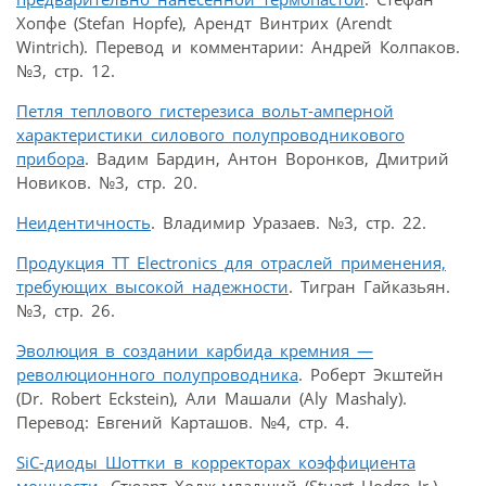
Хопфе (Stefan Hopfe), Арендт Винтрих (Arendt
Wintrich). Перевод и комментарии: Андрей Колпаков.
№3, стр. 12.
Петля теплового гистерезиса вольт-амперной
характеристики силового полупроводникового
прибора
. Вадим Бардин, Антон Воронков, Дмитрий
Новиков. №3, стр. 20.
Неидентичность
. Владимир Уразаев. №3, стр. 22.
Продукция TT Electronics для отраслей применения,
требующих высокой надежности
. Тигран Гайказьян.
№3, стр. 26.
Эволюция в создании карбида кремния —
революционного полупроводника
. Роберт Экштейн
(Dr. Robert Eckstein), Али Машали (Aly Mashaly).
Перевод: Евгений Карташов. №4, стр. 4.
SiC-диоды Шоттки в корректорах коэффициента