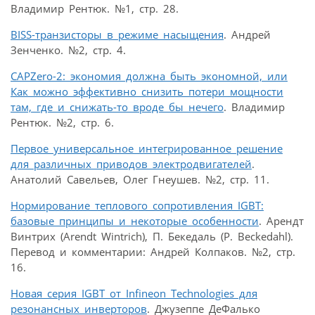
Владимир Рентюк. №1, стр. 28.
BISS-транзисторы в режиме насыщения
. Андрей
Зенченко. №2, стр. 4.
CAPZero-2: экономия должна быть экономной, или
Как можно эффективно снизить потери мощности
там, где и снижать-то вроде бы нечего
. Владимир
Рентюк. №2, стр. 6.
Первое универсальное интегрированное решение
для различных приводов электродвигателей
.
Анатолий Савельев, Олег Гнеушев. №2, стр. 11.
Нормирование теплового сопротивления IGBT:
базовые принципы и некоторые особенности
. Арендт
Винтрих (Arendt Wintrich), П. Бекедаль (P. Beckedahl).
Перевод и комментарии: Андрей Колпаков. №2, стр.
16.
Новая серия IGBT от Infineon Technologies для
резонансных инверторов
. Джузеппе ДеФалько