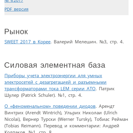
№ 6’2017
PDF версия
Рынок
SWEET 2017 в Корее
. Валерий Мелешин. №3, стр. 4.
Силовая элементная база
Приборы учета электроэнергии для умных
электросетей с дезагрегацией и разъемными
трансформаторами тока LEM серии ATO
. Патрик
Шулер (Patrick Schuler). №1, стр. 4.
О «феноменальном» поведении диодов
. Арендт
Винтрих (Arendt Wintrich), Ульрих Николаи (Ulrich
Nicolai), Вернер Турски (Werner Tursky), Тобиас Рейман
(Tobias Reimann). Перевод и комментарии: Андрей
Колпаков. №1, стр. 8.