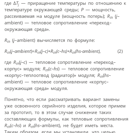
где Δ
T
— приращение температуры по отношению к
j
температуре окружающей среды;
P
— мощность,
рассеиваемая на модуле (мощность потерь);
R
(
j
–
th
ambient) — тепловое сопротивление «переход–
окружающая среда».
R
(
j
–ambient) вычисляется по формуле:
th
R
(
j–ambient
)=
R
(j–c)+R
(c–hs)+R
(hs-ambient),
(2)
th
th
th
th
где
R
(
j–c
) — тепловое сопротивление «переход–
th
корпус» модуля;
R
(
c–hs
) — тепловое сопротивление
th
«корпус–теплоотвод (радиатор)» модуля;
R
(
hs
–
th
ambient) — тепловое сопротивление «корпус–
окружающая среда» модуля.
Понятно, что если рассматривать вариант замены
уже освоенного серийного изделия, которое примем
за прототип, то в этом случае снижение таких
составляющих формулы, как тепловые сопротивления
R
(
c–hs
) и
R
(
hs
–ambient), не будет иметь места.
th
th
Таким образом, если мы установили, что целью