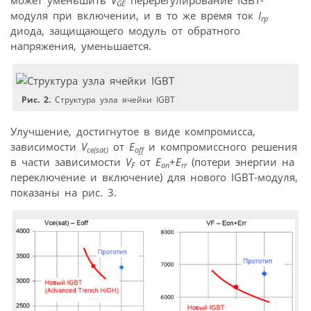
GE
модуля при включении, и в то же время ток
I
rp
диода, защищающего модуль от обратного
напряжения, уменьшается.
Рис. 2.
Структура узла ячейки IGBT
Улучшение, достигнутое в виде компромисса,
зависимости
V
от
E
и компромиссного решения
ce(sat)
off
в части зависимости
V
от
E
+
E
(потери энергии на
F
on
rr
переключение и включение) для нового IGBT-модуля,
показаны на рис. 3.