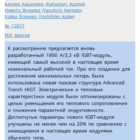
Адзума Кацунори (Katsunori Azuma)
Нэмото Ясухиро (Yasuhiro Nemoto)
Койкэ Ёсихико (Yoshihiko Koike)
№ 1’2017
PDF версия
К рассмотрению предлагается вновь
разработанный 1800 A/3,3 кВ IGBT-модуль,
имеющий самый высокий в настоящее время
номинальный рабочий ток. При его создании для
достижения минимальных потерь была
использована новая пазовая структура Advanced
Trench HiGT. Электрические и тепловые
характеристики модуля были оптимизированы с
целью уменьшения его теплового сопротивления
и снижения паразитной индуктивности.
Достигнутые параметры нового IGBT-модуля
улучшены не менее чем на 20% по сравнению с
имеющимися в настоящее время модулями
обычного типа.