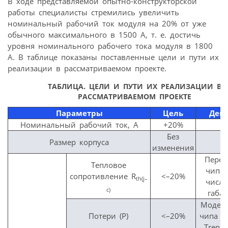
В ходе представляемой опытно-конструкторской
работы специалисты стремились увеличить
номинальный рабочий ток модуля на 20% от уже
обычного максимального в 1500 A, т. е. достичь
уровня номинального рабочего тока модуля в 1800
A. В таблице показаны поставленные цели и пути их
реализации в рассматриваемом проекте.
ТАБЛИЦА. ЦЕЛИ И ПУТИ ИХ РЕАЛИЗАЦИИ В
РАССМАТРИВАЕМОМ ПРОЕКТЕ
Параметры
Цель
Дей
Номинальный рабочий ток, А
+20%
Без
Размер корпуса
изменения
Перер
Тепловое
чипа 
сопротивление R
<–20%
th
(
j
–
числе
c
)
габар
Модер
Потери (P)
<–20%
чипа (
Trench