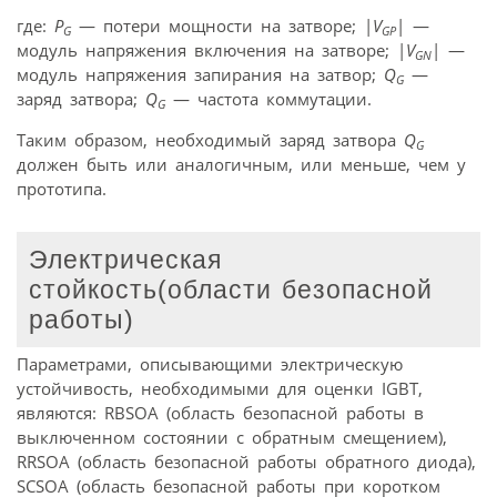
где:
P
— потери мощности на затворе; |
V
| —
G
GP
модуль напряжения включения на затворе; |
V
| —
GN
модуль напряжения запирания на затвор;
Q
—
G
заряд затвора;
Q
— частота коммутации.
G
Таким образом, необходимый заряд затвора
Q
G
должен быть или аналогичным, или меньше, чем у
прототипа.
Электрическая
стойкость(области безопасной
работы)
Параметрами, описывающими электрическую
устойчивость, необходимыми для оценки IGBT,
являются: RBSOA (область безопасной работы в
выключенном состоянии c обратным смещением),
RRSOA (область безопасной работы обратного диода),
SCSOA (область безопасной работы при коротком