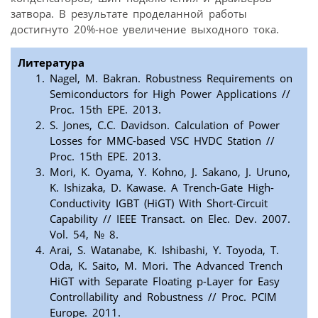
затвора. В результате проделанной работы
достигнуто 20%-ное увеличение выходного тока.
Литература
Nagel, M. Bakran. Robustness Requirements on
Semiconductors for High Power Applications //
Proc. 15th EPE. 2013.
S. Jones, C.C. Davidson. Calculation of Power
Losses for MMC-based VSC HVDC Station //
Proc. 15th EPE. 2013.
Mori, K. Oyama, Y. Kohno, J. Sakano, J. Uruno,
K. Ishizaka, D. Kawase. A Trench-Gate High-
Conductivity IGBT (HiGT) With Short-Circuit
Capability // IEEE Transact. on Elec. Dev. 2007.
Vol. 54, № 8.
Arai, S. Watanabe, K. Ishibashi, Y. Toyoda, T.
Oda, K. Saito, M. Mori. The Advanced Trench
HiGT with Separate Floating p-Layer for Easy
Controllability and Robustness // Proc. PCIM
Europe. 2011.