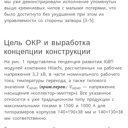
мы уже демонстрировали исполнение упомянутых
выше кремниевых чипов с малыми потерями, что
было достигнуто без ухудшения при этом их
управляемости со стороны затвора [3–5].
Цель ОКР и выработка
концепции конструкции
На рис. 1 представлена тенденция развития IGBT-
модулей компании Hitachi, рассчитанных на рабочие
напряжения 3,3 кВ, в части номинального рабочего
тока, температуры перехода, а также типового
значения
V
(
прим.перев.:
V
— напряжение
ce(sat)
ce(sat)
насыщения «коллектор–эмиттер»). Все указанное
относится к уже традиционном типу продукции с
максимальными токами в 1500 и 1000 A для
типоразмеров корпусов 140
×
190
×
38 мм и 140
×
130
×
38
мм соответственно.