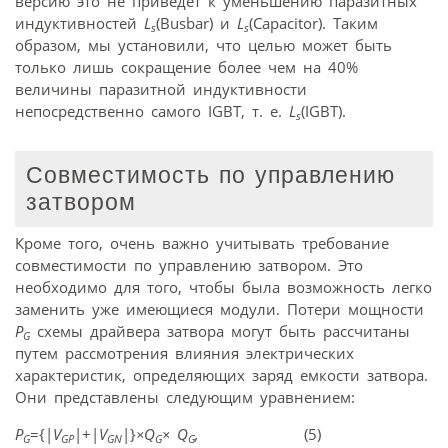
версию это не приведет к уменьшению паразитных
индуктивностей
L
(Busbar) и
L
(Capacitor). Таким
s
s
образом, мы установили, что целью может быть
только лишь сокращение более чем на 40%
величины паразитной индуктивности
непосредственно самого IGBT, т. е.
L
(IGBT).
s
Совместимость по управлению
затвором
Кроме того, очень важно учитывать требование
совместимости по управлению затвором. Это
необходимо для того, чтобы была возможность легко
заменить уже имеющиеся модули. Потери мощности
P
схемы драйвера затвора могут быть рассчитаны
G
путем рассмотрения влияния электрических
характеристик, определяющих заряд емкости затвора.
Они представлены следующим уравнением:
P
={|
V
|+|
V
|}
×Q
×
Q
,
(5)
G
GP
GN
G
G