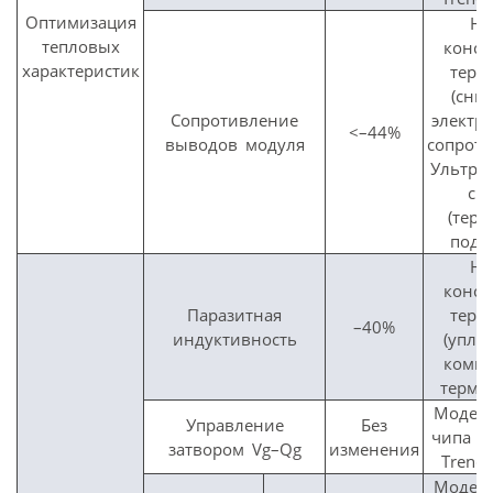
Оптимизация
Но
тепловых
конст
характеристик
терм
(сни
Сопротивление
электр
<–44%
выводов модуля
сопроти
Ультра
св
(тер
подл
Но
конст
Паразитная
терм
–40%
индуктивность
(упло
комп
терми
Модер
Управление
Без
чипа (
затвором Vg–Qg
изменения
Trench
Модер