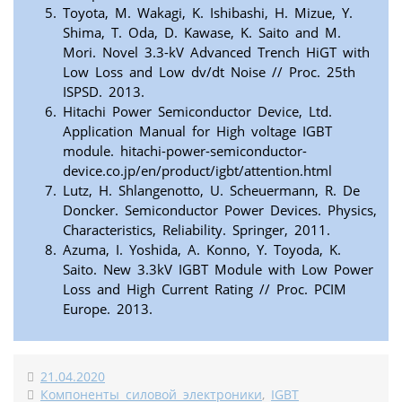
Toyota, M. Wakagi, K. Ishibashi, H. Mizue, Y.
Shima, T. Oda, D. Kawase, K. Saito and M.
Mori. Novel 3.3-kV Advanced Trench HiGT with
Low Loss and Low dv/dt Noise // Proc. 25th
ISPSD. 2013.
Hitachi Power Semiconductor Device, Ltd.
Application Manual for High voltage IGBT
module. hitachi-power-semiconductor-
device.co.jp/en/product/igbt/attention.html
Lutz, H. Shlangenotto, U. Scheuermann, R. De
Doncker. Semiconductor Power Devices. Physics,
Characteristics, Reliability. Springer, 2011.
Azuma, I. Yoshida, A. Konno, Y. Toyoda, K.
Saito. New 3.3kV IGBT Module with Low Power
Loss and High Current Rating // Proc. PCIM
Europe. 2013.
21.04.2020
Компоненты силовой электроники
,
IGBT