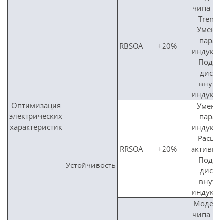
чипа (
Trench
Умен
пара
RBSOA
+20%
индукт
Пода
дисб
внут
индукт
Оптимизация
Умен
электрических
пара
характеристик
индукт
Расш
RRSOA
+20%
активн
Пода
Устойчивость
дисб
внут
индукт
Модер
чипа (