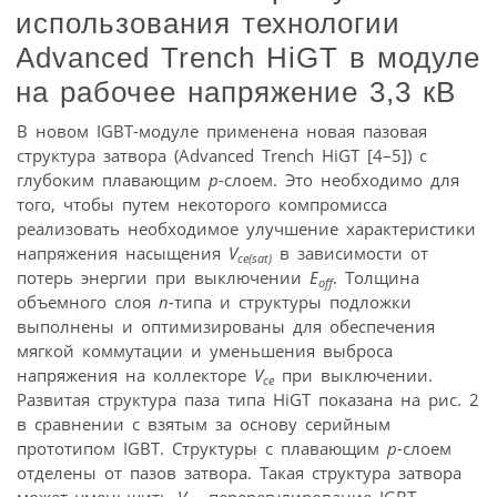
использования технологии
Advanced Trench HiGT в модуле
на рабочее напряжение 3,3 кВ
В новом IGBT-модуле применена новая пазовая
структура затвора (Advanced Trench HiGT [4–5]) с
глубоким плавающим
р
-слоем. Это необходимо для
того, чтобы путем некоторого компромисса
реализовать необходимое улучшение характеристики
напряжения насыщения
V
в зависимости от
ce(sat)
потерь энергии при выключении
E
. Толщина
off
объемного слоя
n-
типа и структуры подложки
выполнены и оптимизированы для обеспечения
мягкой коммутации и уменьшения выброса
напряжения на коллекторе
V
при выключении.
ce
Развитая структура паза типа HiGT показана на рис. 2
в сравнении с взятым за основу серийным
прототипом IGBT. Структуры с плавающим
р-
слоем
отделены от пазов затвора. Такая структура затвора
может уменьшить
V
перерегулирование IGBT-