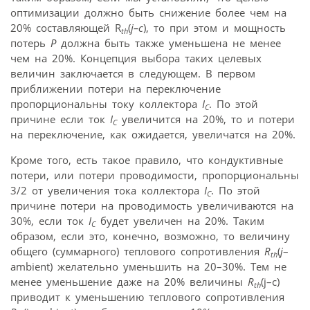
оптимизации должно быть снижение более чем на
20% составляющей R
(
j–c
), то при этом и мощность
th
потерь
P
должна быть также уменьшена не менее
чем на 20%. Концепция выбора таких целевых
величин заключается в следующем. В первом
приближении потери на переключение
пропорциональны току коллектора
I
. По этой
C
причине если ток
I
увеличится на 20%, то и потери
C
на переключение, как ожидается, увеличатся на 20%.
Кроме того, есть такое правило, что кондуктивные
потери, или потери проводимости, пропорциональны
3/2 от увеличения тока коллектора
I
. По этой
C
причине потери на проводимость увеличиваются на
30%, если ток
I
будет увеличен на 20%. Таким
C
образом, если это, конечно, возможно, то величину
общего (суммарного) теплового сопротивления
R
(
j
–
th
ambient) желательно уменьшить на 20–30%. Тем не
менее уменьшение даже на 20% величины
R
(j–c)
th
приводит к уменьшению теплового сопротивления