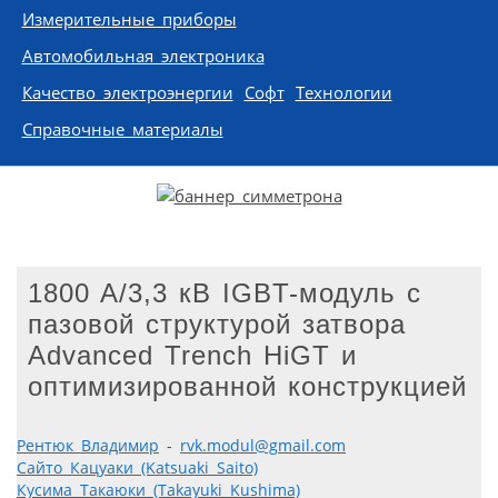
Измерительные приборы
Автомобильная электроника
Качество электроэнергии
Софт
Технологии
Справочные материалы
1800 A/3,3 кВ IGBT-модуль с
пазовой структурой затвора
Advanced Trench HiGT и
оптимизированной конструкцией
Рентюк Владимир
-
rvk.modul@gmail.com
Сайто Кацуаки (Katsuaki Saito)
Кусима Такаюки (Takayuki Kushima)