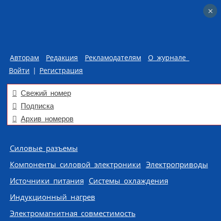
×
×
Авторам
Редакция
Рекламодателям
О журнале
Войти
|
Регистрация
Свежий номер
Подписка
Архив номеров
Skip to content
Силовые разъемы
Компоненты силовой электроники
Электроприводы
Источники питания
Системы охлаждения
Индукционный нагрев
Электромагнитная совместимость