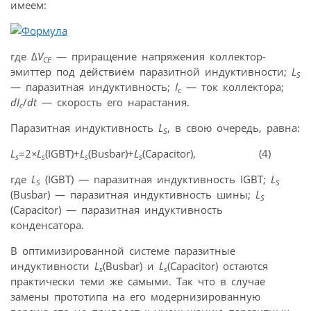
имеем:
где Δ
V
— приращение напряжения коллектор-
CE
эмиттер под действием паразитной индуктивности;
L
S
— паразитная индуктивность;
I
— ток коллектора;
c
dI
/
dt
— скорость его нарастания.
c
Паразитная индуктивность
L
, в свою очередь, равна:
S
L
=2
×L
(IGBT)+
L
(Busbar)+
L
(Capacitor), (4)
s
s
s
s
где
L
(IGBT) — паразитная индуктивность IGBT;
L
S
S
(Busbar) — паразитная индуктивность шины;
L
S
(Capacitor) — паразитная индуктивность
конденсатора.
В оптимизированной системе паразитные
индуктивности
L
(Busbar) и
L
(Capacitor) остаются
s
s
практически теми же самыми. Так что в случае
замены прототипа на его модернизированную