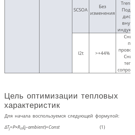
Trench
Без
SCSOA
Пода
изменения
дисб
внут
индукт
Сни
по
провод
I2t
>+44%
Сни
тепл
сопрот
Цель оптимизации тепловых
характеристик
Для начала воспользуемся следующей формулой:
ΔT
=
P×R
(j–
ambient
)=
Const
(1)
j
th