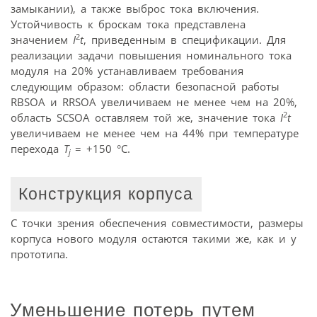
замыкании), а также выброс тока включения.
Устойчивость к броскам тока представлена
2
значением
I
t
, приведенным в спецификации. Для
реализации задачи повышения номинального тока
модуля на 20% устанавливаем требования
следующим образом: области безопасной работы
RBSOA и RRSOA увеличиваем не менее чем на 20%,
2
область SCSOA оставляем той же, значение тока
I
t
увеличиваем не менее чем на 44% при температуре
перехода
T
= +150 °C.
j
Конструкция корпуса
С точки зрения обеспечения совместимости, размеры
корпуса нового модуля остаются такими же, как и у
прототипа.
Уменьшение потерь путем