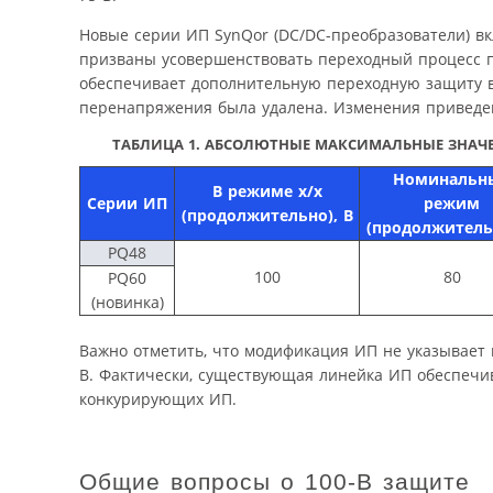
Новые серии ИП SynQor (DC/DC-преобразователи) в
призваны усовершенствовать переходный процесс 
обеспечивает дополнительную переходную защиту вх
перенапряжения была удалена. Изменения приведен
ТАБЛИЦА 1. АБСОЛЮТНЫЕ МАКСИМАЛЬНЫЕ ЗНАЧ
Номинальн
В режиме х/х
Серии ИП
режим
(продолжительно), В
(продолжительн
PQ48
100
80
PQ60
(новинка)
Важно отметить, что модификация ИП не указывает
В. Фактически, существующая линейка ИП обеспечи
конкурирующих ИП.
Общие вопросы о 100-В защите