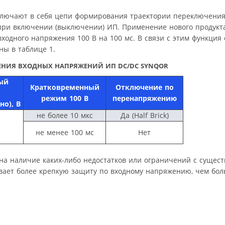
ключают в себя цепи формирования траектории переключения
при включении (выключении) ИП. Применение нового продукт
одного напряжения 100 В на 100 мс. В связи с этим функция
ы в таблице 1.
ЕНИЯ ВХОДНЫХ НАПРЯЖЕНИЙ ИП DC/DC SYNQOR
ый
Кратковременный
Отключение по
режим 100 В
перенапряжению
о), В
не более 10 мкс
Да (Half Brick)
не менее 100 мс
Нет
 на наличие каких-либо недостатков или ограничений с суще
вает более крепкую защиту по входному напряжению, чем бо