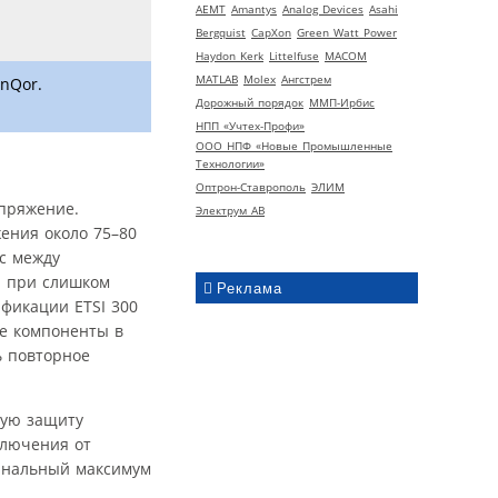
AEMT
Amantys
Analog Devices
Asahi
Bergquist
CapXon
Green Watt Power
Haydon Kerk
Littelfuse
MACOM
MATLAB
Molex
Ангстрем
nQor.
Дорожный порядок
ММП-Ирбис
НПП «Учтех-Профи»
ООО НПФ «Новые Промышленные
Технологии»
Оптрон-Ставрополь
ЭЛИМ
пряжение.
Электрум АВ
ения около 75–80
с между
П при слишком
Реклама
ификации ETSI 300
ые компоненты в
ь повторное
ную защиту
ключения от
минальный максимум