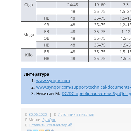
Giga
24/48
19–60
3,3
48
35–75
1,5–2
HB
48
35–75
1,5–1
SB
48
35–75
1,2–1
EB
48
35–75
1–12
Mega
QB
48
35–75
1,5–5
HB
48
35–75
1,5–5
EB
48
35–75
1,5–1
Kilo
HB
48
35–75
1,5–5
Литература
www.synqor.com
www.synqor.com/support-technical-documents
Никитин М.
DC/DC-преобразователи SynQor 
30.06.2020
|
Источники питания
Метки:
SynQor
Оставить комментарий