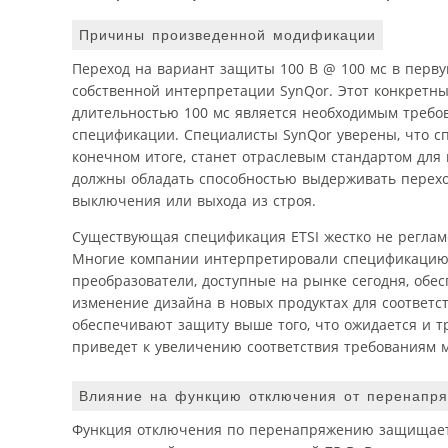
Причины произведенной модификации
Переход на вариант защиты 100 В @ 100 мс в перву
собственной интерпретации SynQor. Этот конкретны
длительностью 100 мс является необходимым требо
спецификации. Специалисты SynQor уверены, что сп
конечном итоге, станет отраслевым стандартом для 
должны обладать способностью выдерживать переход
выключения или выхода из строя.
Существующая спецификация ETSI жестко не реглам
Многие компании интерпретировали спецификацию по
преобразователи, доступные на рынке сегодня, обе
изменение дизайна в новых продуктах для соответс
обеспечивают защиту выше того, что ожидается и 
приведет к увеличению соответствия требованиям м
Влияние на функцию отключения от перенапря
Функция отключения по перенапряжению защищает п