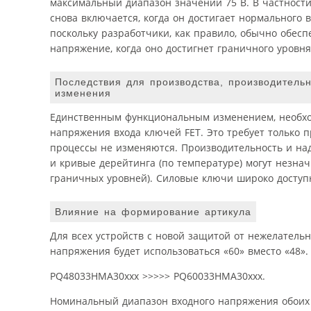
максимальный диапазон значений 75 В. В частности,
снова включается, когда он достигает нормального
поскольку разработчики, как правило, обычно обес
напряжение, когда оно достигнет граничного уровня
Последствия для производства, производительн
изменения
Единственным функциональным изменением, необхо
напряжения входа ключей FET. Это требует только 
процессы не изменяются. Производительность и над
и кривые дерейтинга (по температуре) могут незна
граничных уровней). Силовые ключи широко доступн
Влияние на формирование артикула
Для всех устройств с новой защитой от нежелатель
напряжения будет использоваться «60» вместо «48»
PQ48033HMA30xxx >>>>> PQ60033HMA30xxx.
Номинальный диапазон входного напряжения обоих у