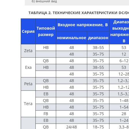
б) внешний вид
ТАБЛИЦА 2. ТЕХНИЧЕСКИЕ ХАРАКТЕРИСТИКИ DC/
Диапаз
Входное напряжение, В
Типовой
выходн
Серия
размер
напряже
номинальное
диапазон
В
HB
48
38–55
53
Zeta
48
35–75
12
QB
48
35–75
6–12
Exa
HB
48
38–55
53
48
35–75
12–2
QB
48
35–75
1,2–3,
Peta
HB
48
35–75
1,2–1
EB
48
35–75
1,5–3,
QB
48
35–75
1–48
Tera
HB
48
35–75
1–54
FB
48
35–75
28
EB
48
35–75
1–24
QB
24/48
18–75
3,3–8