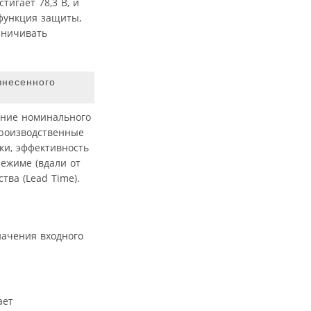
игает 78,3 В, и
 функция защиты,
аничивать
внесенного
ение номинального
производственные
ки, эффективность
режиме (вдали от
ва (Lead Time).
начения входного
ает