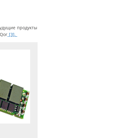
 Будущие продукты
rQor
[3].