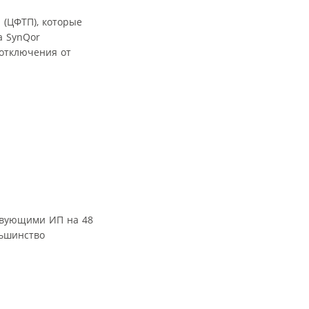
 (ЦФТП), которые
а SynQor
 отключения от
ствующими ИП на 48
льшинство