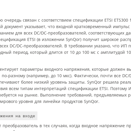
ю очередь связан с соответствием спецификации ETSI ETS300 1
й документ указывает, что входной кратковременный импульс
ванием для всех DC/DC-преобразователей, соответствующих д
ецификация ETSI (в изложении SynQor) получит широкое расп
всех DC/DC-преобразователей. В требовании указано, что ИП п
ный период, который длится от 10 до 100 мс с амплитудой 10
ентирует параметры входного напряжения, которые должен в
-разному (например, до 10 мкс). Фактически, почти все DC/
спечивают более низкий уровень защиты. SynQor решила реал
твия всем типам интерпретаций спецификации ETSI. Поэтому 
требуется на рынке. Выполнение требований, предъявляемых р
ирового уровня для линейки продуктов SynQor.
жения на входе
реобразователь в тех случаях, когда входное напряжение п