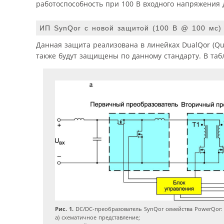
работоспособность при 100 В входного напряжения 
ИП SynQor с новой защитой (100 В @ 100 мс)
Данная защита реализована в линейках DualQor (Quarte
также будут защищены по данному стандарту. В та
Рис. 1.
DC/DC-преобразователь SynQor семейства PowerQor:
а) схематичное представление;