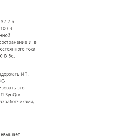
32-2 в
 100 В
анной
ространение и, в
остоянного тока
0 В без
ыдержать ИП.
DC-
изовать это
ИП SynQor
азработчиками,
ревышает