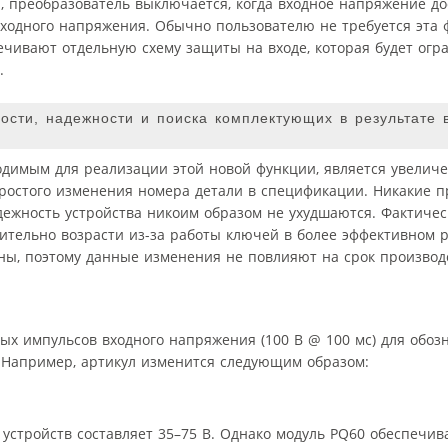
 преобразователь выключается, когда входное напряжение дост
 входного напряжения. Обычно пользователю не требуется эта
печивают отдельную схему защиты на входе, которая будет огр
.
ости, надежности и поиска комплектующих в результате 
димым для реализации этой новой функции, является увелич
простого изменения номера детали в спецификации. Никакие 
ежность устройства никоим образом не ухудшаются. Фактичес
чительно возрасти из-за работы ключей в более эффективном 
ы, поэтому данные изменения не повлияют на срок производст
ных импульсов входного напряжения (100 В @ 100 мс) для обоз
. Например, артикул изменится следующим образом:
стройств составляет 35–75 В. Однако модуль PQ60 обеспечив