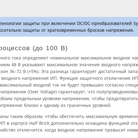
технологии защиты при включении DC/DC-преобразователей Sy
осительно защиты от кратковременных бросков напряжения.
роцессов (до 100 В)
нного тока определяют номинальное максимальное входное на
ием 48 В указывают максимальное значение входного напряж
он 36–72 В (+5%). Эта разница гарантирует достаточный запа
входного напряжения ИП. Функция защитного отключения И
о максимальный входной ток не будет превышен согласно спец
напряжения (Over Voltage) гарантирует, что полупроводников
к обоим предельным уровням напряжения, чтобы предотвратит
апряжение близко к одному из граничных уровней.
ваны таким образом, чтобы обеспечить максимальную времен
 ИП в корпусе Half Brick дополнительно оснащена функцией от
тройство отключится, когда входное напряжение превысит но