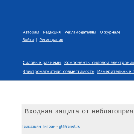
Авторам
Редакция
Рекламодателям
О журнале
Войти
|
Регистрация
Skip to content
Силовые разъемы
Компоненты силовой электрони
Электромагнитная совместимость
Измерительные 
Входная защита от неблагопри
Гайказьян Тигран
-
gt@ranet.ru