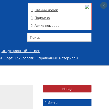
×
×
Свежий номер
Подписка
Архив номеров
Поиск
Индукционный нагрев
ии
Софт
Технологии
Справочные материалы
Метки