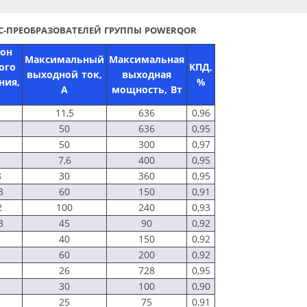
DC-ПРЕОБРАЗОВАТЕЛЕЙ ГРУППЫ POWERQOR
он
Максимальный
Максимальная
ого
КПД,
выходной ток,
выходная
ния,
%
А
мощность, Вт
11,5
636
0,96
50
636
0,95
50
300
0,97
7,6
400
0,95
8
30
360
0,95
3
60
150
0,91
2
100
240
0,93
3
45
90
0,92
40
150
0,92
60
200
0,92
26
728
0,95
30
100
0,90
25
75
0,91