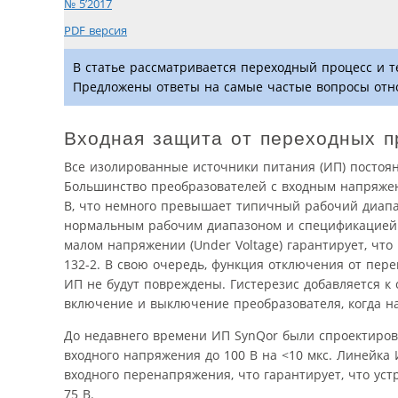
№ 5’2017
PDF версия
В статье рассматривается переходный процесс и 
Предложены ответы на самые частые вопросы отн
Входная защита от переходных п
Все изолированные источники питания (ИП) постоя
Большинство преобразователей с входным напряжен
В, что немного превышает типичный рабочий диапаз
нормальным рабочим диапазоном и спецификацией 
малом напряжении (Under Voltage) гарантирует, чт
132-2. В свою очередь, функция отключения от пере
ИП не будут повреждены. Гистерезис добавляется 
включение и выключение преобразователя, когда н
До недавнего времени ИП SynQor были спроектиро
входного напряжения до 100 В на <10 мкс. Линейка
входного перенапряжения, что гарантирует, что ус
75 В.