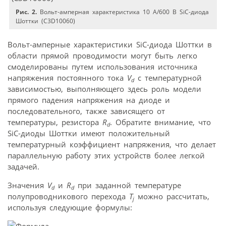
Рис. 2.
Вольт-амперная характеристика 10 A/600 В SiC-диода
Шоттки (C3D10060)
Вольт-амперные характеристики SiC-диода Шоттки в
области прямой проводимости могут быть легко
смоделированы путем использования источника
напряжения постоянного тока
V
с температурной
d
зависимостью, выполняющего здесь роль модели
прямого падения напряжения на диоде и
последовательного, также зависящего от
температуры, резистора
R
. Обратите внимание, что
d
SiC-диоды Шоттки имеют положительный
температурный коэффициент напряжения, что делает
параллельную работу этих устройств более легкой
задачей.
Значения
V
и
R
при заданной температуре
d
d
полупроводникового перехода
T
можно рассчитать,
j
используя следующие формулы: