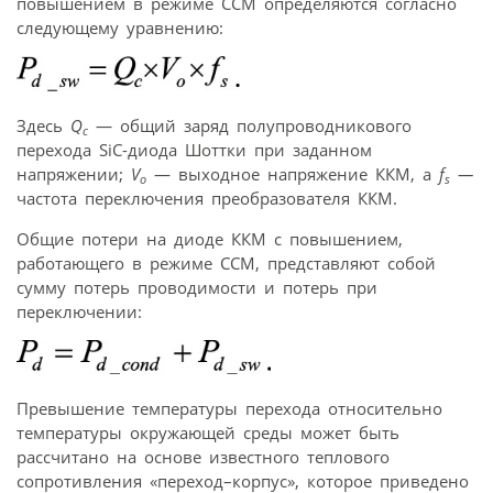
повышением в режиме CCM определяются согласно
следующему уравнению:
Здесь
Q
— общий заряд полупроводникового
c
перехода SiC-диода Шоттки при заданном
напряжении;
V
— выходное напряжение ККМ, а
f
—
o
s
частота переключения преобразователя ККМ.
Общие потери на диоде ККМ с повышением,
работающего в режиме CCM, представляют собой
сумму потерь проводимости и потерь при
переключении:
Превышение температуры перехода относительно
температуры окружающей среды может быть
рассчитано на основе известного теплового
сопротивления «переход–корпус», которое приведено