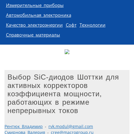
Измерительные приборы
Автомобильная электроника
Качество электроэнергии
Софт
Технологии
Справочные материалы
Выбор SiC-диодов Шоттки для
активных корректоров
коэффициента мощности,
работающих в режиме
непрерывных токов
Рентюк Владимир
-
rvk.modul@gmail.com
Смирнова Валерия
-
cree@macrogroup.ru