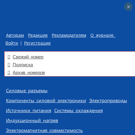
×
×
Авторам
Редакция
Рекламодателям
О журнале
Войти
|
Регистрация
Свежий номер
Подписка
Архив номеров
Skip to content
Силовые разъемы
Компоненты силовой электроники
Электроприводы
Источники питания
Системы охлаждения
Индукционный нагрев
Электромагнитная совместимость