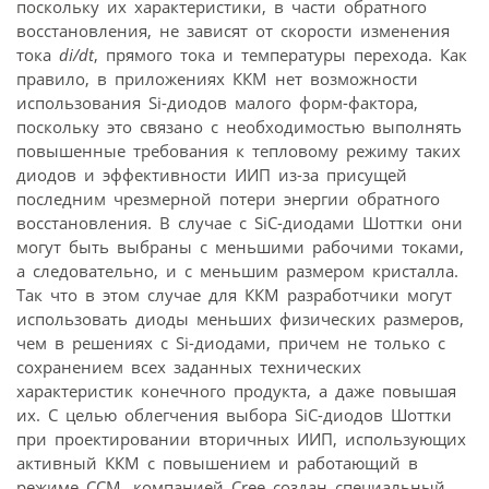
поскольку их характеристики, в части обратного
восстановления, не зависят от скорости изменения
тока
di/dt
, прямого тока и температуры перехода. Как
правило, в приложениях ККМ нет возможности
использования Si-диодов малого форм-фактора,
поскольку это связано с необходимостью выполнять
повышенные требования к тепловому режиму таких
диодов и эффективности ИИП из-за присущей
последним чрезмерной потери энергии обратного
восстановления. В случае с SiC-диодами Шоттки они
могут быть выбраны с меньшими рабочими токами,
а следовательно, и с меньшим размером кристалла.
Так что в этом случае для ККМ разработчики могут
использовать диоды меньших физических размеров,
чем в решениях с Si-диодами, причем не только с
сохранением всех заданных технических
характеристик конечного продукта, а даже повышая
их. С целью облегчения выбора SiC-диодов Шоттки
при проектировании вторичных ИИП, использующих
активный ККМ с повышением и работающий в
режиме CCM, компанией Cree создан специальный