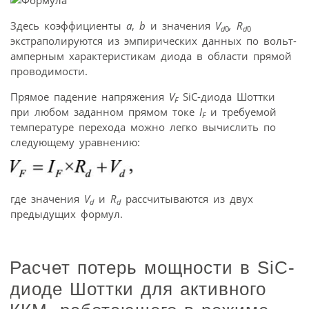
Здесь коэффициенты
a
,
b
и значения
V
, R
d
0
d
0
экстраполируются из эмпирических данных по вольт-
амперным характеристикам диода в области прямой
проводимости.
Прямое падение напряжения
V
SiC-диода Шоттки
F
при любом заданном прямом токе
I
и требуемой
F
температуре перехода можно легко вычислить по
следующему уравнению:
где значения
V
и
R
рассчитываются из двух
d
d
предыдущих формул.
Расчет потерь мощности в SiC-
диоде Шоттки для активного