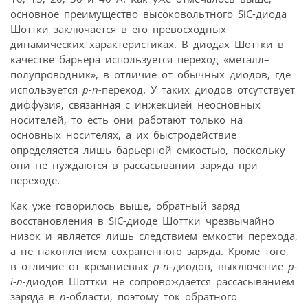
основное преимущество высоковольтного SiC-диода
Шоттки заключается в его превосходных
динамических характеристиках. В диодах Шоттки в
качестве барьера используется переход «металл–
полупроводник», в отличие от обычных диодов, где
используется
p-n-
переход. У таких диодов отсутствует
диффузия, связанная с инжекцией неосновных
носителей, то есть они работают только на
основных носителях, а их быстродействие
определяется лишь барьерной емкостью, поскольку
они не нуждаются в рассасывании заряда при
переходе.
Как уже говорилось выше, обратный заряд
восстановления в SiC-диоде Шоттки чрезвычайно
низок и является лишь следствием емкости перехода,
а не накоплением сохраненного заряда. Кроме того,
в отличие от кремниевых
p-n-
диодов, выключение
p-
i-n-
диодов Шоттки не сопровождается рассасыванием
заряда в
n
-области, поэтому ток обратного