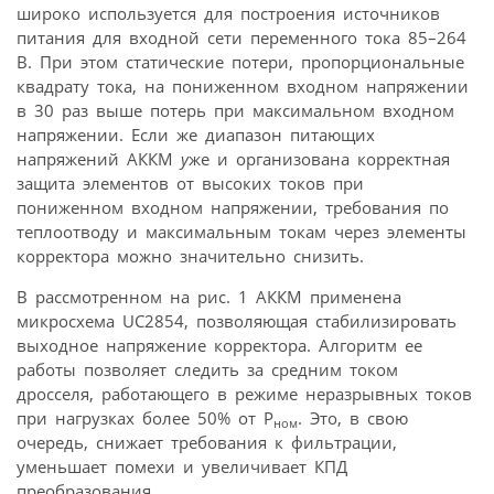
широко используется для построения источников
питания для входной сети переменного тока 85–264
В. При этом статические потери, пропорциональные
квадрату тока, на пониженном входном напряжении
в 30 раз выше потерь при максимальном входном
напряжении. Если же диапазон питающих
напряжений АККМ
у
же и организована корректная
защита элементов от высоких токов при
пониженном входном напряжении, требования по
теплоотводу и максимальным токам через элементы
корректора можно значительно снизить.
В рассмотренном на рис. 1 АККМ применена
микросхема UC2854, позволяющая стабилизировать
выходное напряжение корректора. Алгоритм ее
работы позволяет следить за средним током
дросселя, работающего в режиме неразрывных токов
при нагрузках более 50% от P
. Это, в свою
ном
очередь, снижает требования к фильтрации,
уменьшает помехи и увеличивает КПД
преобразования.