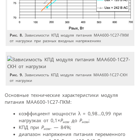
Рис. 8.
Зависимости КПД модуля питания МАА600-1С27-ПКМ
от нагрузки при разных входных напряжениях
Рис. 9.
Зависимость КПД модуля питания МАА600-1С27-СКН
от нагрузки
Основные технические характеристики модуля
питания МАА600-1С27-ПКМ:
коэффициент мощности λ = 0,98…0,99 при
нагрузках от 0,1×
P
до
P
;
ном
ном
КПД при
P
. — 84%;
ном
диапазон напряжения питания переменного