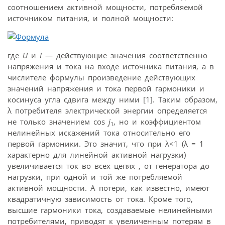
соотношением активной мощности, потребляемой
источником питания, и полной мощности:
где
U
и
I
— действующие значения соответственно
напряжения и тока на входе источника питания, а в
числителе формулы произведение действующих
значений напряжения и тока первой гармоники и
косинуса угла сдвига между ними [1]. Таким образом,
λ потребителя электрической энергии определяется
не только значением cos
j
, но и коэффициентом
1
нелинейных искажений тока относительно его
первой гармоники. Это значит, что при λ<1 (λ = 1
характерно для линейной активной нагрузки)
увеличивается ток во всех цепях , от генератора до
нагрузки, при одной и той же потребляемой
активной мощности. А потери, как известно, имеют
квадратичную зависимость от тока. Кроме того,
высшие гармоники тока, создаваемые нелинейными
потребителями, приводят к увеличенным потерям в