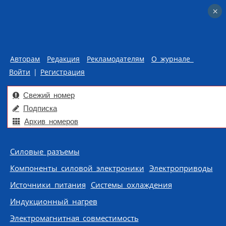
×
×
Авторам
Редакция
Рекламодателям
О журнале
Войти
|
Регистрация
Свежий номер
Подписка
Архив номеров
Skip to content
Силовые разъемы
Компоненты силовой электроники
Электроприводы
Источники питания
Системы охлаждения
Индукционный нагрев
Электромагнитная совместимость