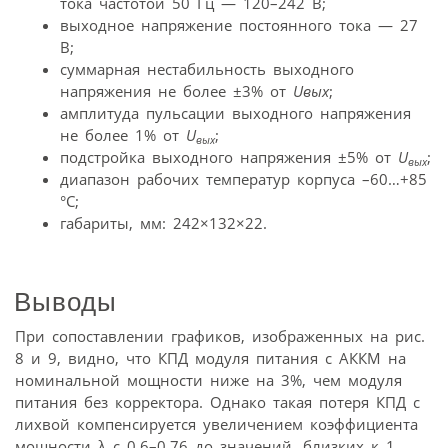
тока частотой 50 Гц — 120–242 В;
выходное напряжение постоянного тока — 27
В;
суммарная нестабильность выходного
напряжения не более ±3% от
Uвых
;
амплитуда пульсации выходного напряжения
не более 1% от
U
;
вых
подстройка выходного напряжения ±5% от
U
;
вых
диапазон рабочих температур корпуса –60…+85
°С;
габариты, мм: 242×132×22.
Выводы
При сопоставлении графиков, изображенных на рис.
8 и 9, видно, что КПД модуля питания с АККМ на
номинальной мощности ниже на 3%, чем модуля
питания без корректора. Однако такая потеря КПД с
лихвой компенсируется увеличением коэффициента
мощности λ с 0,6–0,76 до значений, близких к 1.