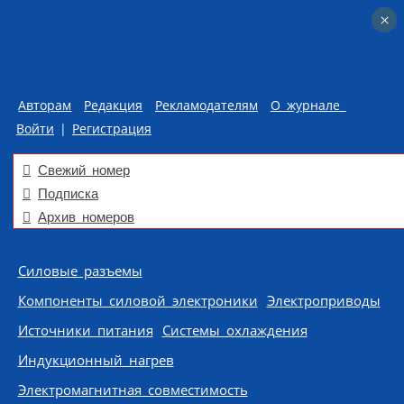
×
×
Авторам
Редакция
Рекламодателям
О журнале
Войти
|
Регистрация
Свежий номер
Подписка
Архив номеров
Skip to content
Силовые разъемы
Компоненты силовой электроники
Электроприводы
Источники питания
Системы охлаждения
Индукционный нагрев
Электромагнитная совместимость