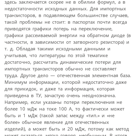
здесь заключается скорее не в обилии формул, а в
недостаточности исходных данных. Для импортных
транзисторов, в подавляющем большинстве случаев,
такой проблемы не стоит: в паспортах почти всегда
приводятся графики потерь на переключение,
графики рассеиваемой энергии на обратном диоде (в
частности, в зависимости от затворного резистора) и
т. д. Обладая такими исходными данными и
учитывая, что литературы по этой тематике
достаточно, рассчитать динамические потери для
импортных транзисторов обычно не составляет
труда. Другое дело — отечественная элементная база.
Минимум информации, которой недостаточно даже
для прикидок, и даже та информация, которая
приведена в ТУ, зачастую очень неоднозначна.
Например, если указаны потери переключения не
более 10 мДж на токе 100 А, то фактически может
быть и 1 мДж (такой запас между «тип.» и «не
более» обычное явление для отечественных
изделий), а может быть и 20 мДж, потому как метод
может оказаться, мягко говоря, необычным. В итоге