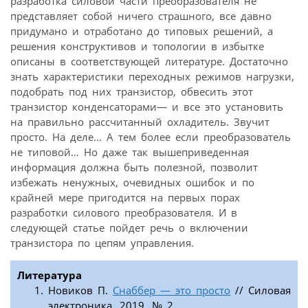
разработка силовой части преобразователя не
представляет собой ничего страшного, все давно
придумано и отработано до типовых решений, а
решения конструктивов и топологии в избытке
описаны в соответствующей литературе. Достаточно
знать характеристики переходных режимов нагрузки,
подобрать под них транзистор, обвесить этот
транзистор конденсаторами— и все это установить
на правильно рассчитанный охладитель. Звучит
просто. На деле… А тем более если преобразователь
не типовой… Но даже так вышеприведенная
информация должна быть полезной, позволит
избежать ненужных, очевидных ошибок и по
крайней мере пригодится на первых порах
разработки силового преобразователя. И в
следующей статье пойдет речь о включении
транзистора по цепям управления.
Литература
Новиков П.
Снаббер — это просто
// Силовая
электроника. 2019. № 2.