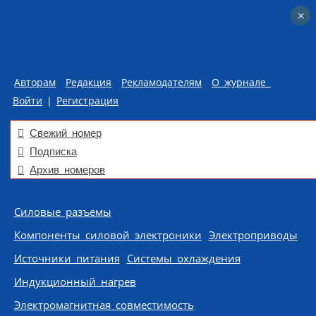
×
×
Авторам
Редакция
Рекламодателям
О журнале
Войти
|
Регистрация
Свежий номер
Подписка
Архив номеров
Skip to content
Силовые разъемы
Компоненты силовой электроники
Электроприводы
Источники питания
Системы охлаждения
Индукционный нагрев
Электромагнитная совместимость