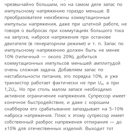
чрезвычайно большим, но на самом деле запас по
импульсному напряжению гораздо меньше. В
преобразователе неизбежны коммутационные
импульсы напряжения, даже при штатной работе, не
говоря о выбросах при коммутациях большого тока
на запуске, набросе напряжения при останове
двигателя (в генераторном режиме) и т. п. Запас по
импульсному напряжению должен быть не менее
10% (типичный — около 20%), добиться
коммутационных импульсов меньшей амплитудой
очень сложная задача. Добавляем запас по
нестабильности питания, это порядка 10%, и уже
транзистор работает фактически не при
U
, а при
п
1,2
U
. Но при столь малом запасе необходимо
п
активное ограничение напряжения. Супрессор имеет
конечное быстродействие, и даже с хорошим
снаббером его срабатывание запаздывает на 5–10%
наброса напряжения. Плюс к этому супрессор имеет
собственный разброс напряжения отпирания — до
±10% для отечественных изделий. Выходит тот