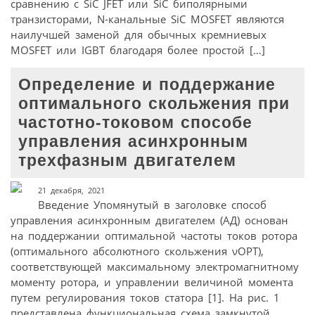
сравнению с SiC JFET или SiC биполярными
транзисторами, N-канальные SiC MOSFET являются
наилучшей заменой для обычных кремниевых
MOSFET или IGBT благодаря более простой […]
Определение и поддержание
оптимального скольжения при
частотно-токовом способе
управления асинхронным
трехфазным двигателем
21 декабря, 2021
Введение Упомянутый в заголовке способ
управления асинхронным двигателем (АД) основан
на поддержании оптимальной частоты токов ротора
(оптимального абсолютного скольжения νОРТ),
соответствующей максимальному электромагнитному
моменту ротора, и управлении величиной момента
путем регулирования токов статора [1]. На рис. 1
представлена функциональная схема замкнутой