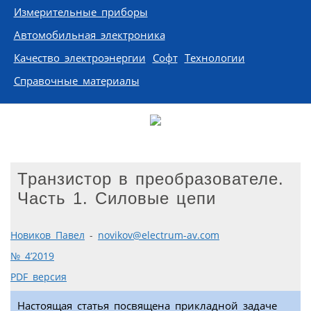
Измерительные приборы
Автомобильная электроника
Качество электроэнергии
Софт
Технологии
Справочные материалы
Транзистор в преобразователе.
Часть 1. Силовые цепи
Новиков Павел
-
novikov@electrum-av.com
№ 4’2019
PDF версия
Настоящая статья посвящена прикладной задаче