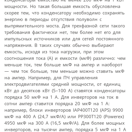
мощности. Но такая большая емкость обусловлена
скорее тем, что конденсатору необходимо сохранять
энергию в периоды отсутствия полуволн с
выпрямительного моста. Для трехфазной сети такого
требования фактически нет, тем более нет его для
импульсных источников или для сетей постоянного
напряжения. В таких случаях обычно выбирают
емкость, исходя из тока нагрузки, при этом
соотношения тока (А) и емкости (мкФ) различно: чем
меньше ток, тем больше мкФ на ампер и наоборот
— чем ток больше, тем меньше можно ставить мкФ
на ампер. Например, для ПЧ управления
электродвигателями средней мощности, от единиц
кВт до десятков кВт (5–100 А) ставятся конденсаторы
порядка 50 мкФ на 1 А. Для инверторов на ток в
сотни ампер ставится порядка 20 мкФ на 1 А:
например, блоки инверторов IAP400T120 (APS) 9900
мкФ на 400 А (24,7 мкФ/А) или PP300T120 (Powerex)
4950 мкФ на 300 А (16,5 мкФ/А). Для более мощных
инверторов, на тысячи ампер, порядка 5 мкФ на 1 А