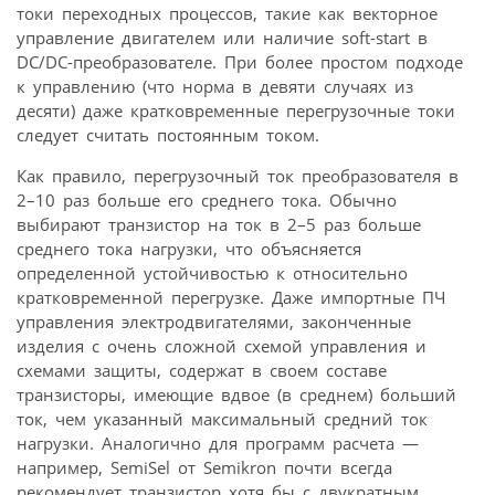
токи переходных процессов, такие как векторное
управление двигателем или наличие soft-start в
DC/DC-преобразователе. При более простом подходе
к управлению (что норма в девяти случаях из
десяти) даже кратковременные перегрузочные токи
следует считать постоянным током.
Как правило, перегрузочный ток преобразователя в
2–10 раз больше его среднего тока. Обычно
выбирают транзистор на ток в 2–5 раз больше
среднего тока нагрузки, что объясняется
определенной устойчивостью к относительно
кратковременной перегрузке. Даже импортные ПЧ
управления электродвигателями, законченные
изделия с очень сложной схемой управления и
схемами защиты, содержат в своем составе
транзисторы, имеющие вдвое (в среднем) больший
ток, чем указанный максимальный средний ток
нагрузки. Аналогично для программ расчета —
например, SemiSel от Semikron почти всегда
рекомендует транзистор хотя бы с двукратным