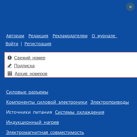
×
×
Авторам
Редакция
Рекламодателям
О журнале
Войти
|
Регистрация
Свежий номер
Подписка
Архив номеров
Skip to content
Силовые разъемы
Компоненты силовой электроники
Электроприводы
Источники питания
Системы охлаждения
Индукционный нагрев
Электромагнитная совместимость