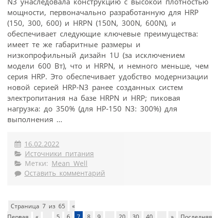
N3 унаследовала конструкцию с высокой плотностью
мощности, первоначально разработанную для HRP
(150, 300, 600) и HRPN (150N, 300N, 600N), и
обеспечивает следующие ключевые преимущества:
имеет те же габаритные размеры и
низкопрофильный дизайн 1U (за исключением
модели 600 Вт), что и HRPN, и немного меньше, чем
серия HRP. Это обеспечивает удобство модернизации
новой серией HRP-N3 ранее созданных систем
электропитания на базе HRPN и HRP; пиковая
нагрузка: до 350% (для HP-150 N3: 300%) для
выполнения ...
16.02.2022
Источники питания
Метки:
Mean Well
Оставить комментарий
Страница 7 из 65
«
Первая
«
...
5
6
7
8
9
...
20
30
40
...
»
Последняя