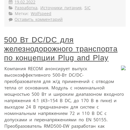
19.02.2022
Разработка
,
Источники питания
,
SiC
Метки:
Wolfspeed
Оставить комментарий
500 Вт DC/DC для
железнодорожного транспорта
по концепции Plug and Play
Компания RECOM анонсирует выпуск
высокоэффективного 500-Вт DC/DC-
преобразователя для ж/д применений с отводом
тепла от основания. Модуль с номинальной
мощностью 500 Вт и широким диапазоном входного
напряжения 4:1 (43–154 В DC, до 170 В в пике) и
выходом 24 В предназначен для систем с
номинальным напряжением 72 и 110 В DC с
допусками и перенапряжениями по EN 50155.
Преобразователь RMD500-EW разработан как