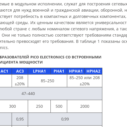
ваемые в модульном исполнении, служат для построения сетевы
гаются для нужд военной и гражданской авиации, оборонной,
ствует потребность в компактных и долговечных компонентах,
жающей среды. Их ценным качеством является универсальнос
 любой стране с любым номиналом сетевого напряжения, а та
 Они не только полностью соответствуют требованиям стандар
тельно превосходят его требования. В таблице 1 показаны о
nics.
БРАЗОВАТЕЛЕЙ PICO ELECTRONICS СО ВСТРОЕННЫМИ
ФИЦИЕНТА МОЩНОСТИ
AC1
AC3
LPHA1
PHA1
HPHA1
HPHA2
208
85–250 или 208
85–250
±20%
±20%
47–440
300
250
500
2000
0,95
0,99