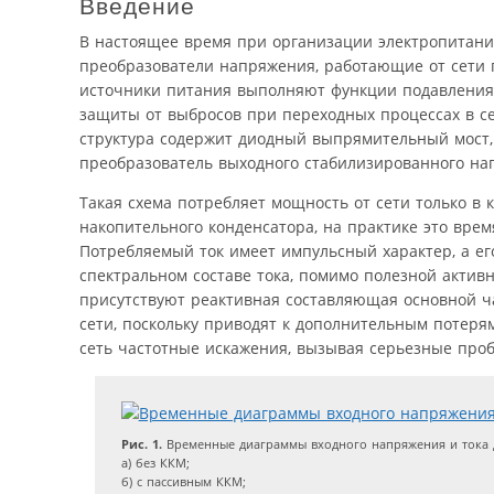
Введение
В настоящее время при организации электропитани
преобразователи напряжения, работающие от сети п
источники питания выполняют функции подавления 
защиты от выбросов при переходных процессах в с
структура содержит диодный выпрямительный мост,
преобразователь выходного стабилизированного на
Такая схема потребляет мощность от сети только в 
накопительного конденсатора, на практике это вре
Потребляемый ток имеет импульсный характер, а его
спектральном составе тока, помимо полезной актив
присутствуют реактивная составляющая основной 
сети, поскольку приводят к дополнительным потерям
сеть частотные искажения, вызывая серьезные про
Рис. 1.
Временные диаграммы входного напряжения и тока д
а) без ККМ;
б) с пассивным ККМ;