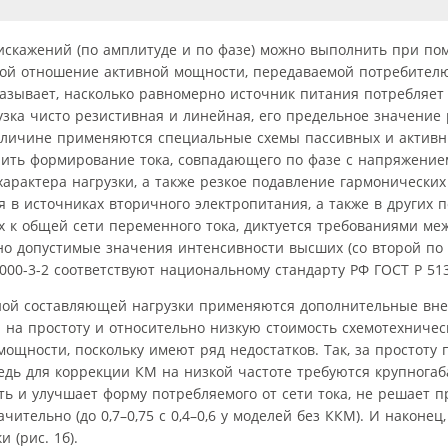
искажений (по амплитуде и по фазе) можно выполнить при п
ой отношение активной мощности, передаваемой потребителю
зывает, насколько равномерно источник питания потребляет
рузка чисто резистивная и линейная, его предельное значение
еличине применяются специальные схемы пассивных и активн
ить формирование тока, совпадающего по фазе с напряжение
арактера нагрузки, а также резкое подавление гармонически
 в источниках вторичного электропитания, а также в других п
к общей сети переменного тока, диктуется требованиями ме
но допустимые значения интенсивности высших (со второй по
00-3-2 соответствуют национальному стандарту РФ ГОСТ Р 513
ной составляющей нагрузки применяются дополнительные вне
 на простоту и относительно низкую стоимость схемотехничес
ощности, поскольку имеют ряд недостатков. Так, за простоту 
едь для коррекции КМ на низкой частоте требуются крупнога
оть и улучшает форму потребляемого от сети тока, не решает 
тельно (до 0,7–0,75 с 0,4–0,6 у моделей без ККМ). И наконец,
 (рис. 1б).