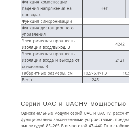
Функция компенсации
падения напряжения на
Нет
проводах
Функция синхронизации
Функция дистанционного
управления
Электрическая прочность
4242
изоляции вход/выход, В
Электрическая прочность
изоляции входа и выхода от
2121
основания, В
Габаритные размеры, см
10,5×6,4×1,3
10,
Вес, г
245
Серии UAC и UACHV мощностью 
Одноканальные модули серий UAC и UACHV, рассчит
функционально законченными устройствами, предн
амплитудой 85–265 В и частотой 47–440 Гц в стаби