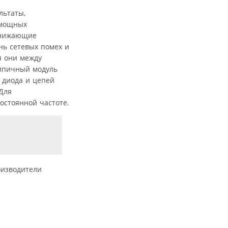
льтаты,
 мощных
снижающие
нь сетевых помех и
я они между
Типичный модуль
 диода и цепей
Для
остоянной частоте.
оизводители