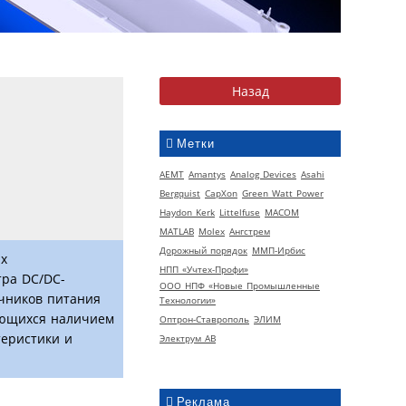
Метки
AEMT
Amantys
Analog Devices
Asahi
Bergquist
CapXon
Green Watt Power
Haydon Kerk
Littelfuse
MACOM
MATLAB
Molex
Ангстрем
Дорожный порядок
ММП-Ирбис
ых
НПП «Учтех-Профи»
тра DC/DC-
ООО НПФ «Новые Промышленные
очников питания
Технологии»
чающихся наличием
Оптрон-Ставрополь
ЭЛИМ
теристики и
Электрум АВ
Реклама