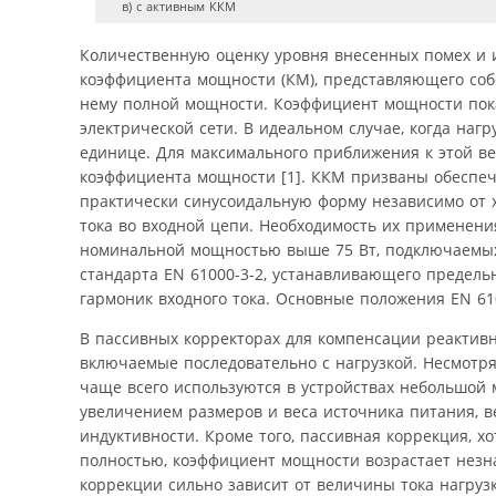
в) с активным ККМ
Количественную оценку уровня внесенных помех и 
коэффициента мощности (КМ), представляющего соб
нему полной мощности. Коэффициент мощности пока
электрической сети. В идеальном случае, когда наг
единице. Для максимального приближения к этой в
коэффициента мощности [1]. ККМ призваны обеспеч
практически синусоидальную форму независимо от х
тока во входной цепи. Необходимость их применения
номинальной мощностью выше 75 Вт, подключаемых 
стандарта EN 61000-3-2, устанавливающего предель
гармоник входного тока. Основные положения EN 610
В пассивных корректорах для компенсации реактив
включаемые последовательно с нагрузкой. Несмотря
чаще всего используются в устройствах небольшой м
увеличением размеров и веса источника питания, в
индуктивности. Кроме того, пассивная коррекция, х
полностью, коэффициент мощности возрастает незначи
коррекции сильно зависит от величины тока нагрузки