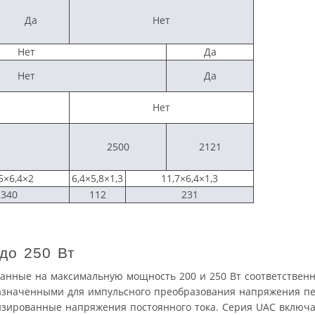
Да
Нет
Нет
Да
Нет
Да
Нет
2500
2121
5×6,4×2
6,4×5,8×1,3
11,7×6,4×1,3
340
112
231
до 250 Вт
анные на максимальную мощность 200 и 250 Вт соответственн
азначенными для импульсного преобразования напряжения пе
лизированные напряжения постоянного тока. Серия UAC включа