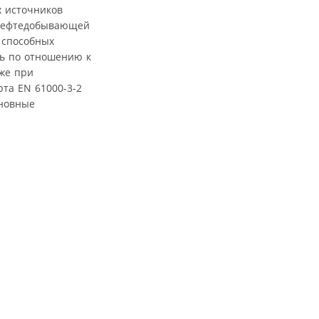
х источников
 нефтедобывающей
 способных
ть по отношению к
кже при
та EN 61000-3-2
сновные