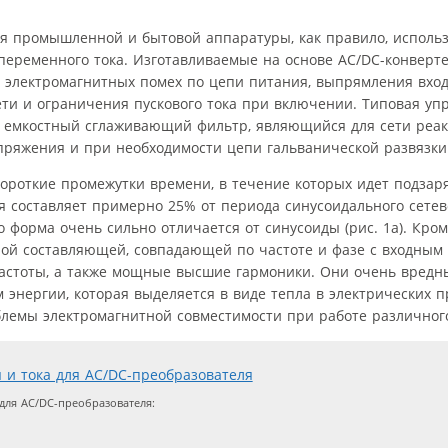
я промышленной и бытовой аппаратуры, как правило, исполь
еременного тока. Изготавливаемые на основе AC/DC-конверте
электромагнитных помех по цепи питания, выпрямления вход
ети и ограничения пускового тока при включении. Типовая у
 емкостный сглаживающий фильтр, являющийся для сети реак
пряжения и при необходимости цепи гальванической развязки
короткие промежутки времени, в течение которых идет подзар
мя составляет примерно 25% от периода синусоидального сете
 форма очень сильно отличается от синусоиды (рис. 1а). Кроме
ной составляющей, совпадающей по частоте и фазе с входным
частоты, а также мощные высшие гармоники. Они очень вред
 энергии, которая выделяется в виде тепла в электрических пр
блемы электромагнитной совместимости при работе различног
ля AC/DC-преобразователя: