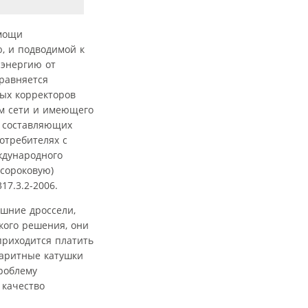
омощи
, и подводимой к
 энергию от
 равняется
ых корректоров
м сети и имеющего
х составляющих
отребителях с
ждународного
 сороковую)
17.3.2-2006.
шние дроссели,
кого решения, они
приходится платить
баритные катушки
проблему
 качество