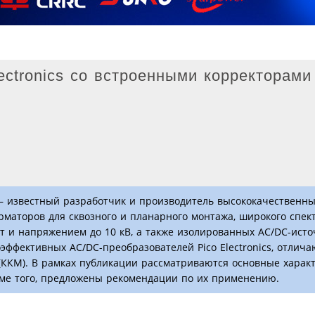
ectronics со встроенными корректорами
s — известный разработчик и производитель высококачественн
маторов для сквозного и планарного монтажа, широкого спек
т и напряжением до 10 кВ, а также изолированных AC/DC-ист
оэффективных AC/DC-преобразователей Pico Electronics, отли
ККМ). В рамках публикации рассматриваются основные харак
оме того, предложены рекомендации по их применению.