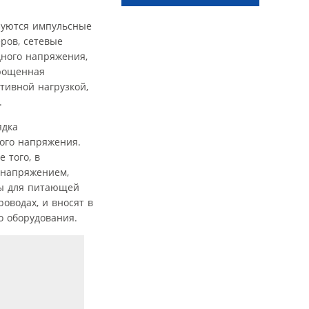
зуются импульсные
ров, сетевые
ного напряжения,
прощенная
тивной нагрузкой,
.
ядка
вого напряжения.
 того, в
 напряжением,
ны для питающей
оводах, и вносят в
о оборудования.