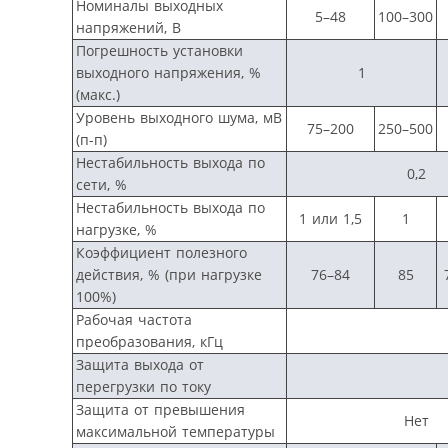
Номиналы выходных
5–48
100–300
напряжений, В
Погрешность установки
выходного напряжения, %
1
(макс.)
Уровень выходного шума, мВ
75–200
250–500
(п-п)
Нестабильность выхода по
0,2
сети, %
Нестабильность выхода по
1 или 1,5
1
нагрузке, %
Коэффициент полезного
действия, % (при нагрузке
76–84
85
100%)
Рабочая частота
преобразования, кГц
Защита выхода от
перегрузки по току
Защита от превышения
Нет
максимальной температуры