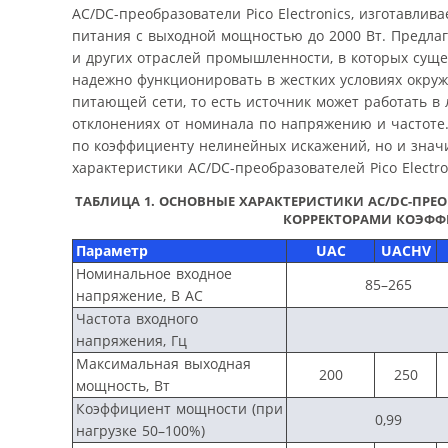
AC/DC-преобразователи Pico Electronics, изготавли
питания с выходной мощностью до 2000 Вт. Предла
и других отраслей промышленности, в которых суще
надежно функционировать в жестких условиях окру
питающей сети, то есть источник может работать в
отклонениях от номинала по напряжению и частоте.
по коэффициенту нелинейных искажений, но и значи
характеристики AC/DC-преобразователей Pico Electro
ТАБЛИЦА 1. ОСНОВНЫЕ ХАРАКТЕРИСТИКИ AC/DC-ПРЕО
КОРРЕКТОРАМИ КОЭФ
Параметр
UAC
UACHV
Номинальное входное
85–265
напряжение, В AC
Частота входного
напряжения, Гц
Максимальная выходная
200
250
мощность, Вт
Коэффициент мощности (при
0,99
нагрузке 50–100%)