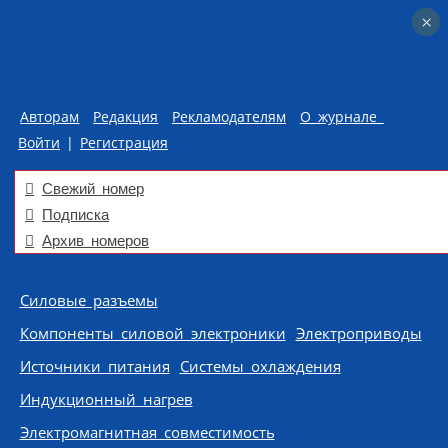
×
×
Авторам
Редакция
Рекламодателям
О журнале
Войти
|
Регистрация
Свежий номер
Подписка
Архив номеров
Skip to content
Силовые разъемы
Компоненты силовой электроники
Электроприводы
Источники питания
Системы охлаждения
Индукционный нагрев
Электромагнитная совместимость