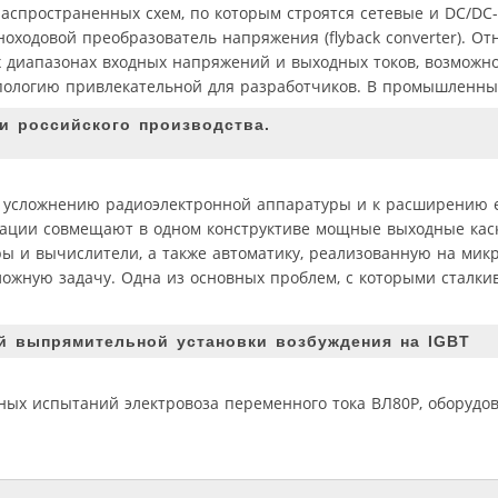
аспространенных схем, по которым строятся сетевые и DC/DC
оходовой преобразователь напряжения (flyback converter). От
 диапазонах входных напряжений и выходных токов, возможно
пологию привлекательной для разработчиков. В промышленны
и российского производства.
к усложнению радиоэлектронной аппаратуры и к расширению 
окации совмещают в одном конструктиве мощные выходные кас
 и вычислители, а также автоматику, реализованную на микр
ложную задачу. Одна из основных проблем, с которыми сталки
й выпрямительной установки возбуждения на IGBT
ных испытаний электровоза переменного тока ВЛ80Р, оборудо