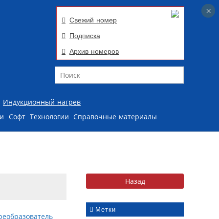
×
×
Свежий номер
Подписка
Архив номеров
Поиск
Индукционный нагрев
ии
Софт
Технологии
Справочные материалы
Метки