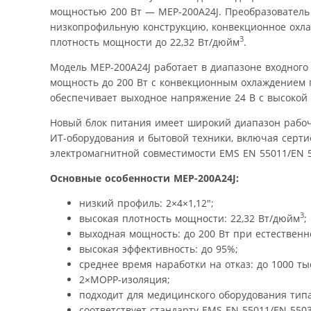
мощностью 200 Вт — MEP-200A24J. Преобразователь
низкопрофильную конструкцию, конвекционное охл
3
плотность мощности до 22,32 Вт/дюйм
.
Модель MEP-200A24J работает в диапазоне входного
мощность до 200 Вт с конвекционным охлаждением
обеспечивает выходное напряжение 24 В с высокой
Новый блок питания имеет широкий диапазон рабоч
ИТ-оборудования и бытовой техники, включая сертиф
электромагнитной совместимости EMS EN 55011/EN 5
Основные особенности MEP-200A24J:
низкий профиль: 2×4×1,12″;
3
высокая плотность мощности: 22,32 Вт/дюйм
;
выходная мощность: до 200 Вт при естествен
высокая эффективность: до 95%;
среднее время наработки на отказ: до 1000 тыс
2×MOPP-изоляция;
подходит для медицинского оборудования типа
соответствует стандарту EMS EN 55011/EN 5503