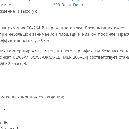
 имеет
аждение и высокую
 напряжения 90–264 В переменного тока. Блок питания имеет
 при небольшой занимаемой площади и низком профиле. Прео
 эффективностью до 95%.
их температур –30…+70 °C, а также сертификаты безопасности
икат UL/CSA/TUV/CE/UKCA/CB. MEP-200A24J соответствует стан
5032 класс B.
ном конвекционном охлаждении;
. ч;
 BF;
2 класс B;