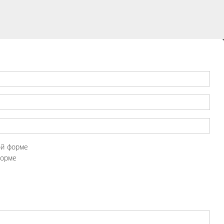
ой форме
форме