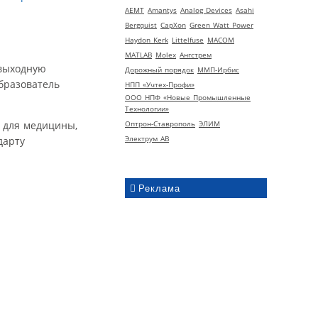
AEMT
Amantys
Analog Devices
Asahi
Bergquist
CapXon
Green Watt Power
Haydon Kerk
Littelfuse
MACOM
MATLAB
Molex
Ангстрем
 выходную
Дорожный порядок
ММП-Ирбис
бразователь
НПП «Учтех-Профи»
ООО НПФ «Новые Промышленные
Технологии»
 для медицины,
Оптрон-Ставрополь
ЭЛИМ
Электрум АВ
дарту
Реклама