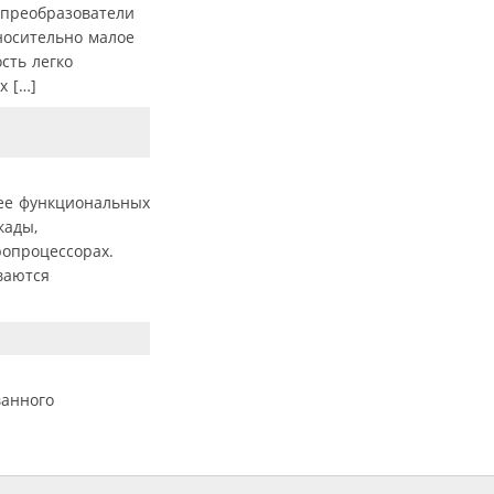
-преобразователи
носительно малое
сть легко
х […]
ее функциональных
кады,
опроцессорах.
ваются
ванного