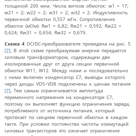
толщиной 200 мкм. Числа витков обмоток: w1 = 17;
w21 = 2; w22 = 2; w31 = 2; w32 = 2. Индуктивность
первичной обмотки 0,557 мГн. Сопротивления
обмоток (мОм): Rw1 = 6,82; Rw21 = 0,592; Rw22 =
0,624; Rw31 = 0,654; Rw32 = 0,679.
Схема 4
DC/DC-преобразователя приведена на рис. 5
[7].
В этой схеме преобразуемая энергия передается
силовым трансформатором, содержащим две
изолированные друг от друга секции первичной
обмотки W11, W12. Между ними и последовательно
с ними включен конденсатор C7, выводы которого
через диоды VD5–VD8 подключены к шинам питания
[7].
Тем самым ограничивается амплитуда
переменного напряжения на конденсаторе C7,
поэтому он выполняет функцию ограничения заряда,
потребляемого от источника питания, который
протекает по секциям первичной обмотки в каждом
такте. При условии постоянства частоты коммутаций
силовых транзисторов это означает ограничение