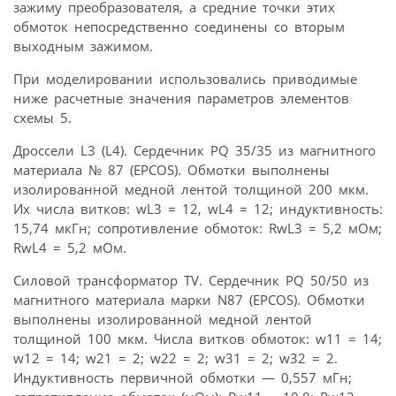
зажиму преобразователя, а средние точки этих
обмоток непосредственно соединены со вторым
выходным зажимом.
При моделировании использовались приводимые
ниже расчетные значения параметров элементов
схемы 5.
Дроссели L3 (L4). Сердечник PQ 35/35 из магнитного
материала № 87 (EPCOS). Обмотки выполнены
изолированной медной лентой толщиной 200 мкм.
Их числа витков: wL3 = 12, wL4 = 12; индуктивность:
15,74 мкГн; сопротивление обмоток: RwL3 = 5,2 мОм;
RwL4 = 5,2 мОм.
Силовой трансформатор TV. Сердечник PQ 50/50 из
магнитного материала марки N87 (EPCOS). Обмотки
выполнены изолированной медной лентой
толщиной 100 мкм. Числа витков обмоток: w11 = 14;
w12 = 14; w21 = 2; w22 = 2; w31 = 2; w32 = 2.
Индуктивность первичной обмотки — 0,557 мГн;