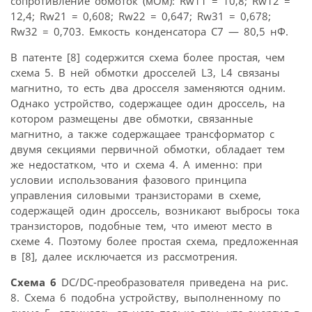
сопротивление обмоток (мОм): Rw11 = 10,8; Rw12 =
12,4; Rw21 = 0,608; Rw22 = 0,647; Rw31 = 0,678;
Rw32 = 0,703. Емкость конденсатора С7 — 80,5 нФ.
В патенте [8] содержится схема более простая, чем
схема 5. В ней обмотки дросселей L3, L4 связаны
магнитно, то есть два дросселя заменяются одним.
Однако устройство, содержащее один дроссель, на
котором размещены две обмотки, связанные
магнитно, а также содержащаее трансформатор с
двумя секциями первичной обмотки, обладает тем
же недостатком, что и схема 4. А именно: при
условии использования фазового принципа
управления силовыми транзисторами в схеме,
содержащей один дроссель, возникают выбросы тока
транзисторов, подобные тем, что имеют место в
схеме 4. Поэтому более простая схема, предложенная
в [8], далее исключается из рассмотрения.
Схема 6
DC/DC-преобразователя приведена на рис.
8. Схема 6 подобна устройству, выполненному по