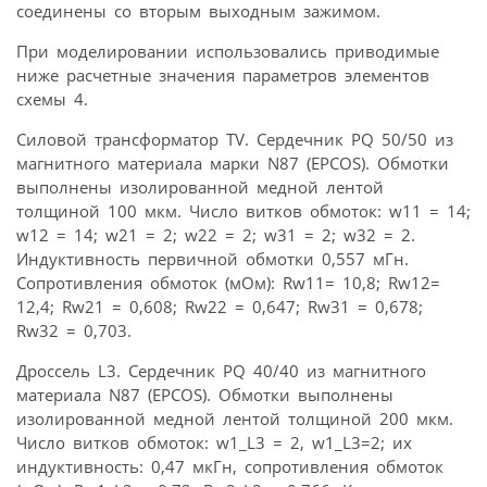
соединены со вторым выходным зажимом.
При моделировании использовались приводимые
ниже расчетные значения параметров элементов
схемы 4.
Силовой трансформатор TV. Сердечник PQ 50/50 из
магнитного материала марки N87 (EPCOS). Обмотки
выполнены изолированной медной лентой
толщиной 100 мкм. Число витков обмоток: w11 = 14;
w12 = 14; w21 = 2; w22 = 2; w31 = 2; w32 = 2.
Индуктивность первичной обмотки 0,557 мГн.
Сопротивления обмоток (мОм): Rw11= 10,8; Rw12=
12,4; Rw21 = 0,608; Rw22 = 0,647; Rw31 = 0,678;
Rw32 = 0,703.
Дроссель L3. Сердечник PQ 40/40 из магнитного
материала N87 (EPCOS). Обмотки выполнены
изолированной медной лентой толщиной 200 мкм.
Число витков обмоток: w1_L3 = 2, w1_L3=2; их
индуктивность: 0,47 мкГн, сопротивления обмоток