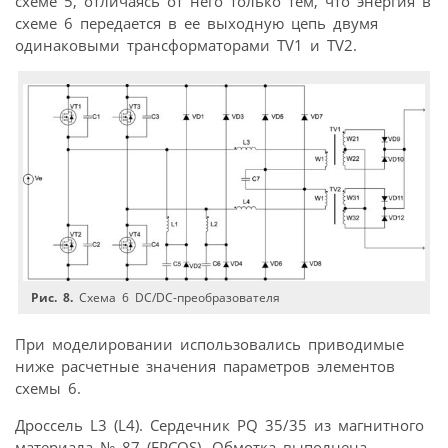
схеме 5, отличаясь от него только тем, что энергия в
схеме 6 передается в ее выходную цепь двумя
одинаковыми трансформаторами TV1 и TV2.
Рис. 8.
Схема 6 DC/DC-преобразователя
При моделировании использовались приводимые
ниже расчетные значения параметров элементов
схемы 6.
Дроссель L3 (L4). Сердечник PQ 35/35 из магнитного
материала № 87 (EPCOS). Обмотка выполнена