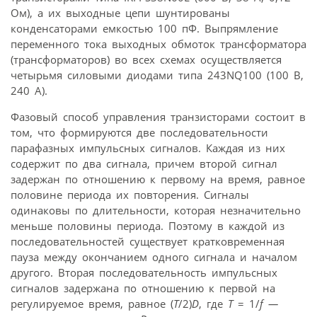
Oм), а их выходные цепи шунтированы
конденсаторами емкостью 100 пФ. Выпрямление
переменного тока выходных обмоток трансформатора
(трансформаторов) во всех схемах осуществляется
четырьмя силовыми диодами типа 243NQ100 (100 В,
240 А).
Фазовый способ управления транзисторами состоит в
том, что формируются две последовательности
парафазных импульсных сигналов. Каждая из них
содержит по два сигнала, причем второй сигнал
задержан по отношению к первому на время, равное
половине периода их повторения. Сигналы
одинаковы по длительности, которая незначительно
меньше половины периода. Поэтому в каждой из
последовательностей существует кратковременная
пауза между окончанием одного сигнала и началом
другого. Вторая последовательность импульсных
сигналов задержана по отношению к первой на
регулируемое время, равное (
T
/2)
D
, где
T
= 1/
f —