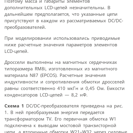
Поэтому масса и габариты элементов
дополнительных LCD-цепей незначительны. В
дальнейшем предполагается, что указанные цепи
присутствуют в каждом из рассматриваемых DC/DC-
преобразователей.
При моделировании использовались приводимые
ниже расчетные значения параметров элементов
LCD-цепей.
Дроссели выполнены на магнитных сердечниках
типоразмера RM8i, изготовленных из магнитного
материала N87 (EPCOS). Расчетные значения
индуктивности и сопротивления обмотки дросселей
равны соответственно 410 мкГн и 0,45 Ом. Емкости
конденсаторов LCD-цепей — 8,2 нФ.
Схема 1
DC/DC-преобразователя приведена на рис.
1. В ней преобразуемая энергия передается
трансформатором TV. Его первичная обмотка W1
подключена к выводам мостовой транзисторной
цепи, а вторичные обмотки W21–W32 через силовые