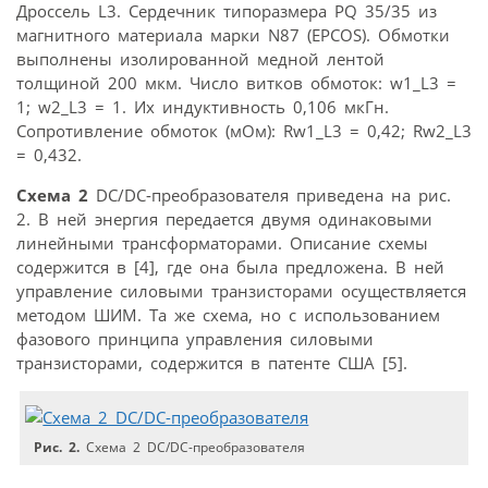
Дроссель L3. Сердечник типоразмера PQ 35/35 из
магнитного материала марки N87 (EPCOS). Обмотки
выполнены изолированной медной лентой
толщиной 200 мкм. Число витков обмоток: w1_L3 =
1; w2_L3 = 1. Их индуктивность 0,106 мкГн.
Сопротивление обмоток (мОм): Rw1_L3 = 0,42; Rw2_L3
= 0,432.
Схема 2
DC/DC-преобразователя приведена на рис.
2. В ней энергия передается двумя одинаковыми
линейными трансформаторами. Описание схемы
содержится в [4], где она была предложена. В ней
управление силовыми транзисторами осуществляется
методом ШИМ. Та же схема, но с использованием
фазового принципа управления силовыми
транзисторами, содержится в патенте США [5].
Рис. 2.
Схема 2 DC/DC-преобразователя