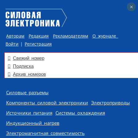
×
×
Авторам
Редакция
Рекламодателям
О журнале
Войти
|
Регистрация
Свежий номер
Подписка
Архив номеров
Skip to content
Силовые разъемы
Компоненты силовой электроники
Электроприводы
Источники питания
Системы охлаждения
Индукционный нагрев
Электромагнитная совместимость