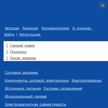
×
×
Авторам
Редакция
Рекламодателям
О журнале
Войти
|
Регистрация
Свежий номер
Подписка
Архив номеров
Skip to content
Силовые разъемы
Компоненты силовой электроники
Электроприводы
Источники питания
Системы охлаждения
Индукционный нагрев
Электромагнитная совместимость