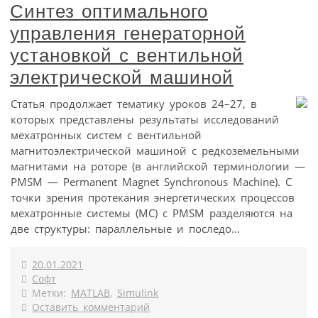
Синтез оптимального
управления генераторной
установкой с вентильной
электрической машиной
Статья продолжает тематику уроков 24–27, в
которых представлены результаты исследований
мехатронных систем с вентильной
магнитоэлектрической машиной с редкоземельными
магнитами на роторе (в английской терминологии —
PMSM — Permanent Magnet Synchronous Machine). С
точки зрения протекания энергетических процессов
мехатронные системы (МС) с PMSM разделяются на
две структуры: параллельные и последо...
20.01.2021
Софт
Метки:
MATLAB
,
Simulink
Оставить комментарий