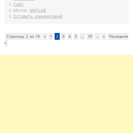
Софт
Метки:
MATLAB
Оставить комментарий
Страница 2 из 10
«
1
2
3
4
5
...
10
...
»
Последняя
»