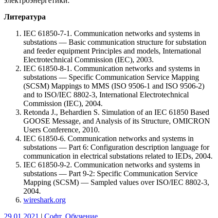
электроэнергетики.
Литература
IEC 61850-7-1. Communication networks and systems in
substations — Basic communication structure for substation
and feeder equipment Principles and models, International
Electrotechnical Commission (IEC), 2003.
IEC 61850-8-1. Communication networks and systems in
substations — Specific Communication Service Mapping
(SCSM) Mappings to MMS (ISO 9506-1 and ISO 9506-2)
and to ISO/IEC 8802-3, International Electrotechnical
Commission (IEC), 2004.
Retonda J., Behardien S. Simulation of an IEC 61850 Based
GOOSE Message, and Analysis of its Structure, OMICRON
Users Conference, 2010.
IEC 61850-6. Communication networks and systems in
substations — Part 6: Configuration description language for
communication in electrical substations related to IEDs, 2004.
IEC 61850-9-2. Communication networks and systems in
substations — Part 9-2: Specific Communication Service
Mapping (SCSM) — Sampled values over ISO/IEC 8802-3,
2004.
wireshark.org
29.01.2021
|
Софт
,
Обучение