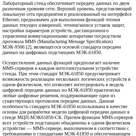
Лабораторный стенд обеспечивает передачу данных по двум
различным уровням сети. Верхний уровень, представляющий
локальную сеть предприятия и реализованный на интерфейсе
Ethernet, предназначен для выполнения функций чтения
данных текущих измерений, чтения/записи уставок защит,
настройки параметров устройств, дистанционного
управления коммутационными аппаратами посредством
протокола MMS (Manufacturing Message Specification)
МЭК-9506 [2], являющегося основой стандарта передачи
данных на цифровых подстанциях МЭК-61850.
Осуществление данных функций предполагает наличие
MMS-серверов в каждом интеллектуальном устройстве
стенда. При этом стандарт МЭК-61850 предусматривает
возможность реализации нескольких логических устройств в
одном физическом, что позволяет интегрировать в модель
цифровой передачи данных по МЭК-61850 практически
любые цифровые решения, поддерживающие один из
существующих протоколов передачи данных. Данная
особенность стандарта МЭК-61850 использована в качестве
основы для разработки модели цифровой передачи данных в
стенде МЦП-МЭК61850-СК. Причем функции MMS-серверов
всех устройств подстанции объединены в одном физическом
устройстве — MMS-сервере, выполненном в соответствии с
требованиями и стандартами МЭК-61850 и обеспечивающем