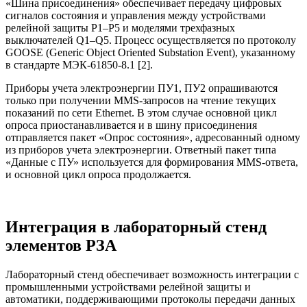
«Шина присоединения» обеспечивает передачу цифровых
сигналов состояния и управления между устройствами
релейной защиты P1–P5 и моделями трехфазных
выключателей Q1–Q5. Процесс осуществляется по протоколу
GOOSE (Generic Object Oriented Substation Event), указанному
в стандарте МЭК-61850-8.1 [2].
Приборы учета электроэнергии ПУ1, ПУ2 опрашиваются
только при получении MMS-запросов на чтение текущих
показаний по сети Ethernet. В этом случае основной цикл
опроса приостанавливается и в шину присоединения
отправляется пакет «Опрос состояния», адресованный одному
из приборов учета электроэнергии. Ответный пакет типа
«Данные с ПУ» используется для формирования MMS-ответа,
и основной цикл опроса продолжается.
Интеграция в лабораторный стенд
элементов РЗА
Лабораторный стенд обеспечивает возможность интеграции с
промышленными устройствами релейной защиты и
автоматики, поддерживающими протоколы передачи данных