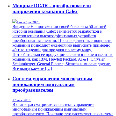
Мощные DC/DC- преобразователи
напряжения компании Calex
4 октября, 2020
Введение На протяжении своей более чем 50-летней
истории компания Calex занимается разработкой и
изготовлением высокоэффективных устройств
преобразования энергии. Производственные мощности
компании позволяют ежемесячно выпускать примерно
40 тыс. изделий для продажи по всему миру.
Потребителями ее продукции являются такие известные
компании, как IBM, Hewlett Packard, AT&T, Chrysler,
Schlumberger, General Electric, Siemens и многие другие.
Все выпускаемые […]
Система управления многофазным
понижающим импульсным
преобразователем
17 мая, 2011
В статье рассматривается система управления
многофазным понижающим импульсным
преобразователем. Показано, что рассмотренная система