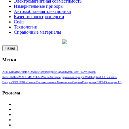
Электромагнитная совместимость
Измерительные приборы
Автомобильная электроника
Качество электроэнергии
Софт
Технологии
Справочные материалы
Метки
AEMT
Amantys
Analog Devices
Asahi
Bergquist
CapXon
Green Watt Power
Haydon
Kerk
Littelfuse
MACOM
MATLAB
Molex
Ангстрем
Дорожный порядок
ММП-Ирбис
НПП «Учтех-
Профи»
ООО НПФ «Новые Промышленные Технологии»
Оптрон-Ставрополь
ЭЛИМ
Электрум АВ
Реклама