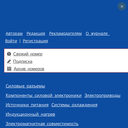
×
×
Авторам
Редакция
Рекламодателям
О журнале
Войти
|
Регистрация
Свежий номер
Подписка
Архив номеров
Skip to content
Силовые разъемы
Компоненты силовой электроники
Электроприводы
Источники питания
Системы охлаждения
Индукционный нагрев
Электромагнитная совместимость