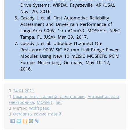
Drive Systems. WIPDA, Fayetteville, AR (USA),
Nov. 20, 2016.
Casady J. et al. First Automotive Reliability
Assessment and Drive-Train Performance of
Large-Area 900V, 10 mOhmSiC MOSFETs. APEC,
Tampa, FL (USA), Mar 29, 2017.
Casady J. et al. Ultra-low (1.25mΩ) On-
Resistance 900V SiC 62 mm Half-Bridge Power
Modules Using New 10 mΩSiC MOSFETs. PCIM
Europe. Nuremberg, Germany, May 10–12,
2016.
24.01.2021
Компоненты силовой электроники
,
Автомобильная
электроника
,
MOSFET
,
SiC
Метки:
Wolfspeed
Оставить комментарий