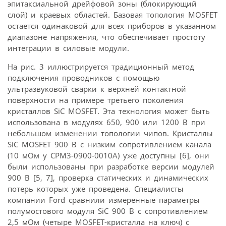
эпитаксиальной дрейфовой зоны (блокирующий
слой) и краевых областей. Базовая топология MOSFET
остается одинаковой для всех приборов в указанном
диапазоне напряжения, что обеспечивает простоту
интеграции в силовые модули.
На рис. 3 иллюстрируется традиционный метод
подключения проводников с помощью
ультразвуковой сварки к верхней контактной
поверхности на примере третьего поколения
кристаллов SiC MOSFET. Эта технология может быть
использована в модулях 650, 900 или 1200 В при
небольшом изменении топологии чипов. Кристаллы
SiC MOSFET 900 В с низким сопротивлением канала
(10 мОм у CPM3-0900-0010A) уже доступны [6], они
были использованы при разработке версии модулей
900 В [5, 7], проверка статических и динамических
потерь которых уже проведена. Специалисты
компании Ford сравнили измеренные параметры
полумостового модуля SiC 900 В с сопротивлением
2,5 мОм (четыре MOSFET-кристалла на ключ) с