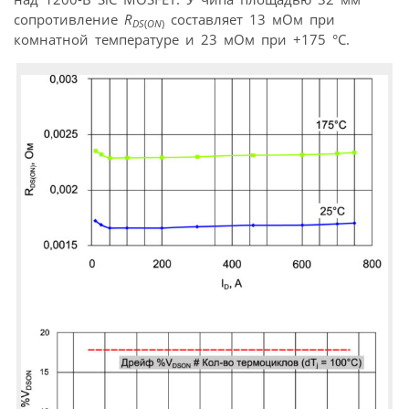
сопротивление
R
составляет 13 мОм при
DS
(
ON
)
комнатной температуре и 23 мОм при +175 °С.