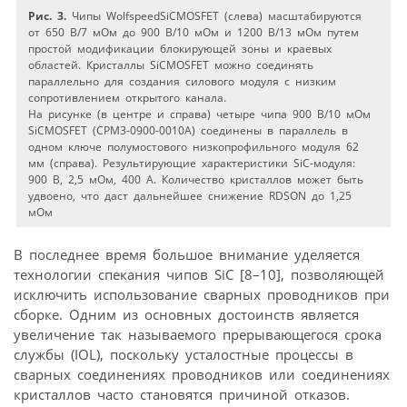
Рис. 3.
Чипы WolfspeedSiCMOSFET (слева) масштабируются
от 650 В/7 мОм до 900 В/10 мОм и 1200 В/13 мОм путем
простой модификации блокирующей зоны и краевых
областей. Кристаллы SiCMOSFET можно соединять
параллельно для создания силового модуля с низким
сопротивлением открытого канала.
На рисунке (в центре и справа) четыре чипа 900 В/10 мОм
SiCMOSFET (CPM3-0900-0010A) соединены в параллель в
одном ключе полумостового низкопрофильного модуля 62
мм (справа). Результирующие характеристики SiC-модуля:
900 В, 2,5 мОм, 400 A. Количество кристаллов может быть
удвоено, что даст дальнейшее снижение RDSON до 1,25
мОм
В последнее время большое внимание уделяется
технологии спекания чипов SiC [8–10], позволяющей
исключить использование сварных проводников при
сборке. Одним из основных достоинств является
увеличение так называемого прерывающегося срока
службы (IOL), поскольку усталостные процессы в
сварных соединениях проводников или соединениях
кристаллов часто становятся причиной отказов.