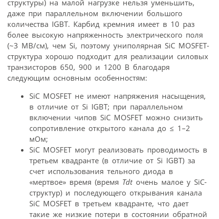
структуры) на малой нагрузке нельзя уменьшить,
даже при параллельном включении большого
количества IGBT. Карбид кремния имеет в 10 раз
более высокую напряженность электрического поля
(~3 МВ/см), чем Si, поэтому униполярная SiC MOSFET-
структура хорошо подходит для реализации силовых
транзисторов 650, 900 и 1200 В благодаря
следующим основным особенностям:
SiC MOSFET не имеют напряжения насыщения,
в отличие от Si IGBT; при параллельном
включении чипов SiC MOSFET можно снизить
сопротивление открытого канала до ≤ 1–2
мОм;
SiC MOSFET могут реализовать проводимость в
третьем квадранте (в отличие от Si IGBT) за
счет использования тельного диода в
«мертвое» время (время
Tdt
очень малое у SiC-
структур) и последующего открывания канала
SiC MOSFET в третьем квадранте, что дает
такие же низкие потери в состоянии обратной