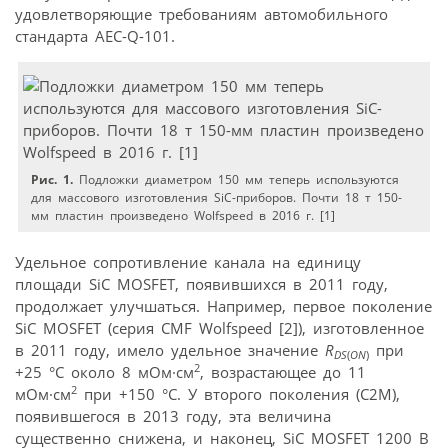
удовлетворяющие требованиям автомобильного
стандарта AEC-Q-101.
Рис. 1.
Подложки диаметром 150 мм теперь используются
для массового изготовления SiC-приборов. Почти 18 т 150-
мм пластин произведено Wolfspeed в 2016 г. [1]
Удельное сопротивление канала на единицу
площади SiC MOSFET, появившихся в 2011 году,
продолжает улучшаться. Например, первое поколение
SiC MOSFET (серия CMF Wolfspeed [2]), изготовленное
в 2011 году, имело удельное значение
R
при
DS
(
ON
)
2
+25 °C около 8 мОм·см
, возрастающее до 11
2
мОм·см
при +150 °С. У второго поколения (C2M),
появившегося в 2013 году, эта величина
существенно снижена, и наконец, SiC MOSFET 1200 В