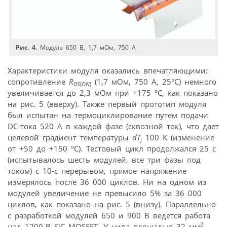
Рис. 4.
Модуль 650 В, 1,7 мОм, 750 А
Характеристики модуля оказались впечатляющими:
сопротивление
R
(1,7 мОм, 750 A, 25°C) немного
DS
(
ON
)
увеличивается до 2,3 мОм при +175 °C, как показано
на рис. 5 (вверху). Также первый прототип модуля
был испытан на термоциклирование путем подачи
DC-тока 520 A в каждой фазе (сквозной ток), что дает
целевой градиент температуры
dT
100 K (изменение
J
от +50 до +150 °C). Тестовый цикл продолжался 25 с
(испытывалось шесть модулей, все три фазы под
током) с 10-с перерывом, прямое напряжение
измерялось после 36 000 циклов. Ни на одном из
модулей увеличение не превысило 5% за 36 000
циклов, как показано на рис. 5 (внизу). Параллельно
с разработкой модулей 650 и 900 В ведется работа
2
над 1200-В SiC MOSFET. У чипа площадью 32 мм