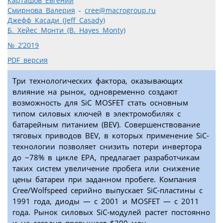
Карташов Евгений
Смирнова Валерия
-
cree@macrogroup.ru
Джефф Касади (Jeff Casady)
Б. Хейес Монти (B. Hayes Monty)
№ 2’2019
PDF версия
Три технологических фактора, оказывающих
влияние на рынок, одновременно создают
возможность для SiC MOSFET стать основным
типом силовых ключей в электромобилях с
батарейным питанием (BEV). Совершенствование
тяговых приводов BEV, в которых применение SiC-
технологии позволяет снизить потери инвертора
до ~78% в цикле EPA, предлагает разработчикам
таких систем увеличение пробега или снижение
цены батареи при заданном пробеге. Компания
Cree/Wolfspeed серийно выпускает SiC-пластины с
1991 года, диоды — с 2001 и MOSFET — с 2011
года. Рынок силовых SiC-модулей растет постоянно
и на сегодня превышает $200 млн.