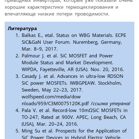
приводных инверторах, которые уже показали очень
хорошие характеристики термоциклирования и
впечатляюще низкие потери проводимости.
Литература
Balkas E., etal. Status on WBG Materials. ECPE
SiC&GaN User Forum. Nuremberg, Germany,
Mar. 8–9, 2017.
Palmour J. et al. SiC MOSFET and Power
Module Status and Market Development.
WIPDA, Fayetteville, AR (USA). Nov. 20, 2016.
Casady J. et al. Advances in ultra-low RDSON
SiC power MOSFETs. IWBGPEAW. Stockholm,
Sweden, May 22–23, 2017.
wolfspeed.com/media/dow
nloads/959/C3M0075120K.pdf /
ссылка утеряна
/
Pala V. et al. Record-low 10mΩSiC MOSFETs in
TO-247, Rated at 900V. APEC, Long Beach, CA
(USA), Mar. 20–24, 2016.
Ming Su et al. Prospects for the Application of
SiC Power Devices in Hybrid Electric Vehicle