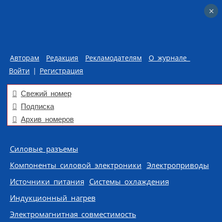
×
×
Авторам
Редакция
Рекламодателям
О журнале
Войти
|
Регистрация
Свежий номер
Подписка
Архив номеров
Skip to content
Силовые разъемы
Компоненты силовой электроники
Электроприводы
Источники питания
Системы охлаждения
Индукционный нагрев
Электромагнитная совместимость