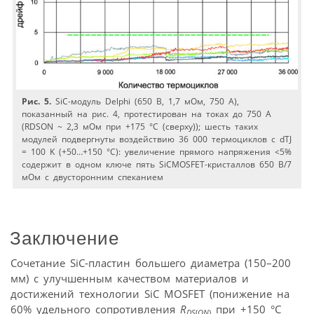
Рис. 5.
SiC-модуль Delphi (650 В, 1,7 мОм, 750 A),
показанный на рис. 4, протестирован на токах до 750 A
(RDSON ~ 2,3 мОм при +175 °C (сверху)); шесть таких
модулей подвергнуты воздействию 36 000 термоциклов с dTJ
= 100 K (+50…+150 °C): увеличение прямого напряжения <5%
содержит в одном ключе пять SiCMOSFET-кристаллов 650 В/7
мОм с двусторонним спеканием
Заключение
Сочетание SiC-пластин большего диаметра (150–200
мм) с улучшенным качеством материалов и
достижений технологии SiC MOSFET (понижение на
60% удельного сопротивления
R
при +150 °C
DS
(
ON
)