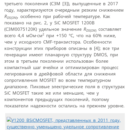
третьего поколения (C3M [3]), выпущенные в 2017
году, характеризуются очередным резким снижением
R
, особенно при рабочей температуре. Как
DS
(
ON
)
показано на рис. 2, у SiC MOSFET 1200В
(C3M0075120K) удельное значение
R
составляет
DS
(
ON
)
2
всего 4,4 мОм·см
при +150 °C, что на 60% ниже,
чем у исходного CMF-транзистора. Особенности
конструкции этих приборов описаны в [4]; все три
генерации имеют планарную структуру DMOS, при
этом в третьем поколении использован более
компактный шаг ячейки и оптимизирован процесс
легирования в дрейфовой области для снижения
сопротивления MOSFET во всем температурном
диапазоне. Пиковые электрические поля в структурах
SiC MOSFET такие же или меньшие, чем у
компонентов предыдущих поколений, поэтому
показатели надежности остались на прежнем уровне.