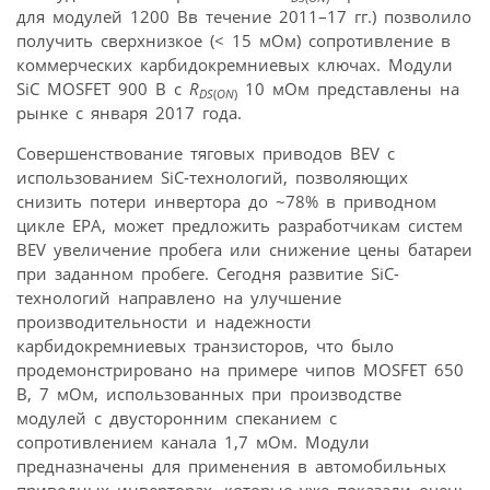
для модулей 1200 Вв течение 2011–17 гг.) позволило
получить сверхнизкое (< 15 мОм) сопротивление в
коммерческих карбидокремниевых ключах. Модули
SiC MOSFET 900 В с
R
10 мОм представлены на
DS
(
ON
)
рынке с января 2017 года.
Совершенствование тяговых приводов BEV с
использованием SiC-технологий, позволяющих
снизить потери инвертора до ~78% в приводном
цикле EPA, может предложить разработчикам систем
BEV увеличение пробега или снижение цены батареи
при заданном пробеге. Сегодня развитие SiC-
технологий направлено на улучшение
производительности и надежности
карбидокремниевых транзисторов, что было
продемонстрировано на примере чипов MOSFET 650
В, 7 мОм, использованных при производстве
модулей с двусторонним спеканием с
сопротивлением канала 1,7 мОм. Модули
предназначены для применения в автомобильных