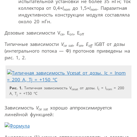
испытательной установки не более 35 нГн; ток
коллектора от 0,4
×
I
до 1,5
×
I
. Паразитная
nom
nom
индуктивность конструкции модуля составляла
около 20 нГн.
Дозовые зависимости V
, E
, E
ce
on
off
Типичные зависимости
V
,
E
,
E
IGBT от дозы
ce sat
on
off
(интегрального потока — Ф) протонов приведены на
рис. 1, 2.
Рис. 1.
Tипичная зависимость V
от дозы. I
= I
= 200
cesat
c
nom
А, T
= +150 °C
j
Зависимость
V
хорошо аппроксимируется
ce sat
линейной функцией: