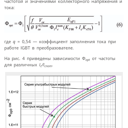
частотой и значениями коллекторного напряжения и
тока:
где
q
= 0,54 — коэффициент заполнения тока при
работе IGBT в преобразователе.
На рис. 4 приведены зависимости Ф
от частоты
opt
для различных
I
/I
.
c
cnom