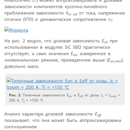
Аналогично (1) можно аппроксимировать и дозовые
зависимости компонентов кусочно-линейного
приближения зависимости
V
от тока, напряжение
ce sat
отсечки (VT0) и динамическое сопротивление r
:
T
На рис. 2 видно, что дозовая зависимость
E
при
on
использовании в модулях SiC SBD практически
отсутствует, а само значение
E
, измеренное в
on
«номинальном» режиме, приведенном выше (
E
),
on_nom
довольно мало.
Рис. 2.
Типичные зависимости E
и E
от дозы. I
= I
=
on
off
c
сnom
200 А, T
= +150 °C
j
Анализ характера дозовой зависимости
E
off
показывает, что она может быть аппроксимирована
соотношением: