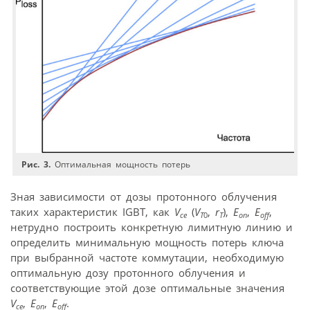
Рис. 3.
Оптимальная мощность потерь
Зная зависимости от дозы протонного облучения
таких характеристик IGBT, как
V
(
V
,
r
),
E
,
E
,
ce
T
0
T
on
off
нетрудно построить конкретную лимитную линию и
определить минимальную мощность потерь ключа
при выбранной частоте коммутации, необходимую
оптимальную дозу протонного облучения и
соответствующие этой дозе оптимальные значения
V
,
E
,
E
.
ce
on
off