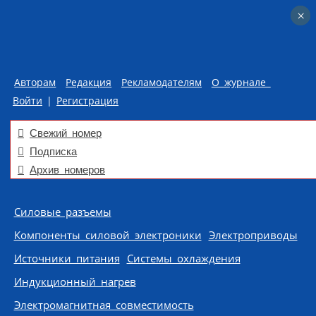
×
×
Авторам
Редакция
Рекламодателям
О журнале
Войти
|
Регистрация
Свежий номер
Подписка
Архив номеров
Skip to content
Силовые разъемы
Компоненты силовой электроники
Электроприводы
Источники питания
Системы охлаждения
Индукционный нагрев
Электромагнитная совместимость