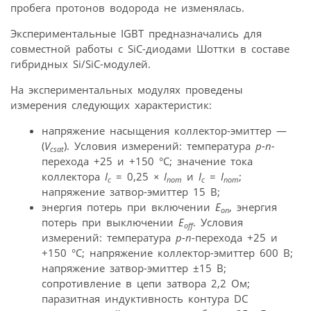
пробега протонов водорода не изменялась.
Экспериментальные IGBT предназначались для
совместной работы с SiC-диодами Шоттки в составе
гибридных Si/SiC-модулей.
На экспериментальных модулях проведены
измерения следующих характеристик:
напряжение насыщения коллектор-эмиттер —
(
V
). Условия измерений: температура
p-n-
csat
перехода +25 и +150 °C; значение тока
коллектора
I
= 0,25
×
I
и
I
=
I
;
c
nom
c
nom
напряжение затвор-эмиттер 15 В;
энергия потерь при включении
E
, энергия
on
потерь при выключении
E
. Условия
off
измерений: температура
p-n-
перехода +25 и
+150 °C; напряжение коллектор-эмиттер 600 В;
напряжение затвор-эмиттер ±15 В;
сопротивление в цепи затвора 2,2 Ом;
паразитная индуктивность контура DC