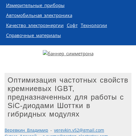
Измерительные приборы
Автомобильная электроника
Качество электроэнергии
Софт
Технологии
Справочные материалы
Оптимизация частотных свойств
кремниевых IGBT,
предназначенных для работы с
SiC-диодами Шоттки в
гибридных модулях
Веревкин Владимир
-
verevkin.v52@gmail.com