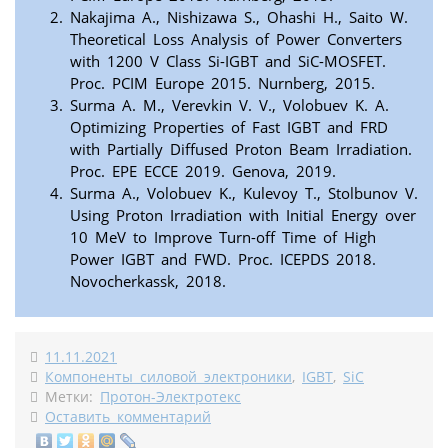
Nakajima A., Nishizawa S., Ohashi H., Saito W.
Theoretical Loss Analysis of Power Converters
with 1200 V Class Si-IGBT and SiC-MOSFET.
Proc. PCIM Europe 2015. Nurnberg, 2015.
Surma A. M., Verevkin V. V., Volobuev K. A.
Optimizing Properties of Fast IGBT and FRD
with Partially Diffused Proton Beam Irradiation.
Proc. EPE ECCE 2019. Genova, 2019.
Surma A., Volobuev K., Kulevoy T., Stolbunov V.
Using Proton Irradiation with Initial Energy over
10 MeV to Improve Turn-off Time of High
Power IGBT and FWD. Proc. ICEPDS 2018.
Novocherkassk, 2018.
11.11.2021
Компоненты силовой электроники
,
IGBT
,
SiC
Метки:
Протон-Электротекс
Оставить комментарий