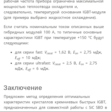
рабочая частота прибора ограничена максимальной
мощностью теплоотвода охладителя и,
следовательно, температурой основания IGBT-модуля
(для примера выбрано жидкостное охлаждение).
Если считать номинальным током описанных выше
гибридных модулей 100 А, то типичные основные
характеристики IGBT при температуре +150 °С будут
следующими:
для серии fast:
V
= 1,62 В,
E
= 2,75 мДж,
cesat
on
E
= 10 мДж;
off
для серии ultrafast:
V
= 2,5 В,
E
= 2,75
cesat
on
мДж,
E
= 6 мДж.
off
Заключение
Предложен метод определения оптимальных
характеристик кристаллов кремниевых быстрых IGBT,
предназначенных для совместной работы с SiC SBD в