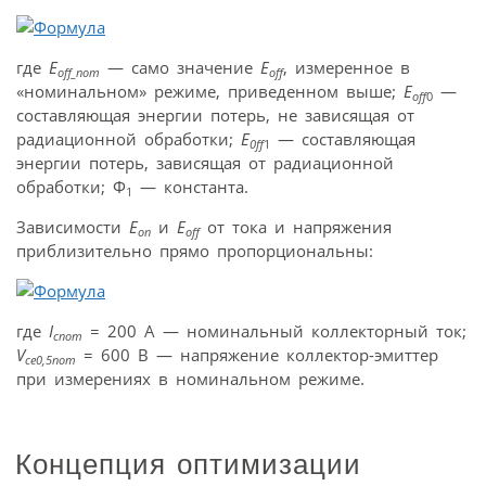
где
E
— само значение
E
, измеренное в
off_nom
off
«номинальном» режиме, приведенном выше;
E
—
off
0
составляющая энергии потерь, не зависящая от
радиационной обработки;
E
— составляющая
0ff
1
энергии потерь, зависящая от радиационной
обработки; Ф
— константа.
1
Зависимости
E
и
E
от тока и напряжения
on
off
приблизительно прямо пропорциональны:
где
I
= 200 А — номинальный коллекторный ток;
cnom
V
= 600 В — напряжение коллектор-эмиттер
cе0,5nom
при измерениях в номинальном режиме.
Концепция оптимизации