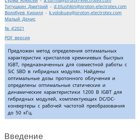
Сурма Алексей
-
a.surma@proton-electrotex.com
Титушкин Дмитрий
-
d.titushkin@proton-electrotex.com
Волобуев Кирилл
-
k.volobuev@proton-electrotex.com
Малый Денис
№ 4’2021
PDF версия
Предложен метод определения оптимальных
характеристик кристаллов кремниевых быстрых
IGBT, предназначенных для совместной работы с
SiC SBD в гибридных модулях. Найдены
оптимальные дозы протонного облучения и
определены оптимальные статические и
динамические характеристики 1200 В IGBТ для
гибридных модулей, комплектующих DC/DC-
конвертеры с рабочей частотой преобразования
до 50 кГц.
Введение