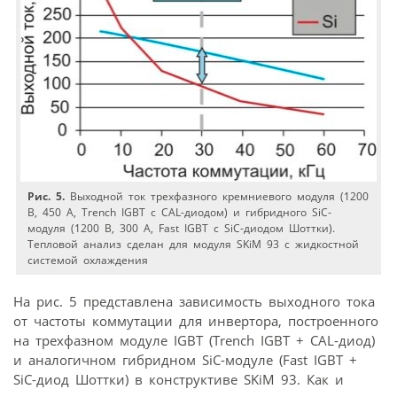
Рис. 5.
Выходной ток трехфазного кремниевого модуля (1200
В, 450 А, Trench IGBT с CAL-диодом) и гибридного SiC-
модуля (1200 В, 300 А, Fast IGBT с SiC-диодом Шоттки).
Тепловой анализ сделан для модуля SKiM 93 с жидкостной
системой охлаждения
На рис. 5 представлена зависимость выходного тока
от частоты коммутации для инвертора, построенного
на трехфазном модуле IGBT (Trench IGBT + CAL-диод)
и аналогичном гибридном SiC-модуле (Fast IGBT +
SiC-диод Шоттки) в конструктиве SKiM 93. Как и