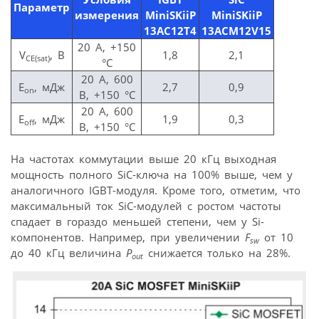
Параметр
измерения
MiniSKiiP
MiniSKiiP
13AC12T4
13ACM12V15
20 А, +150
V
, B
1,8
2,1
CE(sat)
°С
20 А, 600
E
, мДж
2,7
0,9
on
В, +150 °С
20 А, 600
E
, мДж
1,9
0,3
off
В, +150 °С
На частотах коммутации выше 20 кГц выходная
мощность полного SiC-ключа на 100% выше, чем у
аналогичного IGBT-модуля. Кроме того, отметим, что
максимальный ток SiC-модулей с ростом частоты
спадает в гораздо меньшей степени, чем у Si-
компонентов. Например, при увеличении
F
от 10
sw
до 40 кГц величина
P
снижается только на 28%.
out