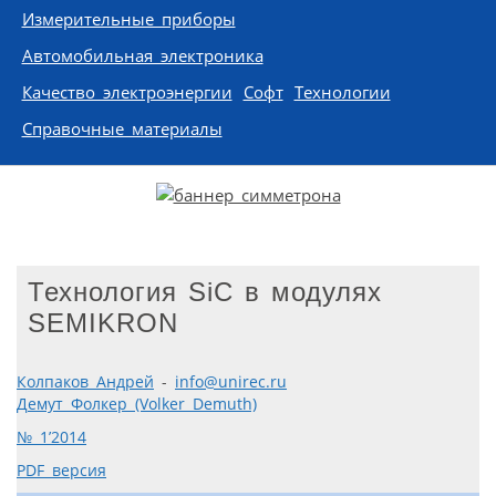
Измерительные приборы
Автомобильная электроника
Качество электроэнергии
Софт
Технологии
Справочные материалы
Технология SiC в модулях
SEMIKRON
Колпаков Андрей
-
info@unirec.ru
Демут Фолкер (Volker Demuth)
№ 1’2014
PDF версия