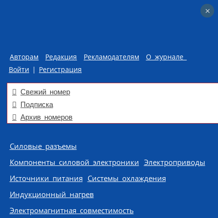
×
×
Авторам
Редакция
Рекламодателям
О журнале
Войти
|
Регистрация
Свежий номер
Подписка
Архив номеров
Skip to content
Силовые разъемы
Компоненты силовой электроники
Электроприводы
Источники питания
Системы охлаждения
Индукционный нагрев
Электромагнитная совместимость