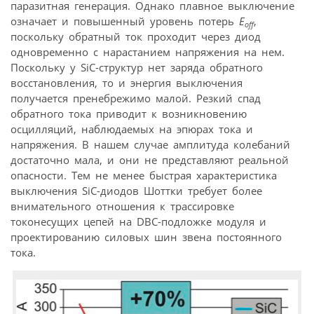
паразитная генерация. Однако плавное выключение
означает и повышенный уровень потерь
E
,
off
поскольку обратный ток проходит через диод
одновременно с нарастанием напряжения на нем.
Поскольку у SiC-структур нет заряда обратного
восстановления, то и энергия выключения
получается пренебрежимо малой. Резкий спад
обратного тока приводит к возникновению
осцилляций, наблюдаемых на эпюрах тока и
напряжения. В нашем случае амплитуда колебаний
достаточно мала, и они не представляют реальной
опасности. Тем не менее быстрая характеристика
выключения SiC-диодов Шоттки требует более
внимательного отношения к трассировке
токонесущих цепей на DBC-подложке модуля и
проектированию силовых шин звена постоянного
тока.