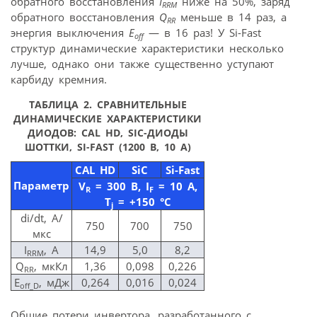
обратного восстановления
I
ниже на 50%, заряд
RRM
обратного восстановления
Q
меньше в 14 раз, а
RR
энергия выключения
E
— в 16 раз! У Si-Fast
off
структур динамические характеристики несколько
лучше, однако они также существенно уступают
карбиду кремния.
ТАБЛИЦА 2.
СРАВНИТЕЛЬНЫЕ
ДИНАМИЧЕСКИЕ ХАРАКТЕРИСТИКИ
ДИОДОВ: CAL HD, SIC-ДИОДЫ
ШОТТКИ, SI-FAST (1200 В, 10 А)
CAL HD
SiC
Si-Fast
Параметр
V
= 300 B, I
= 10 A,
R
F
T
= +150 °C
j
di/dt, А/
750
700
750
мкс
I
, A
14,9
5,0
8,2
RRM
Q
, мкКл
1,36
0,098
0,226
RR
E
, мДж
0,264
0,016
0,024
off_D
Общие потери инвертора, разработанного с