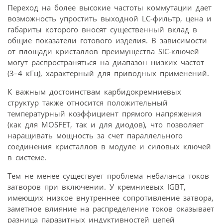
Переход на более высокие частоты коммутации дает
возможность упростить выходной LC-фильтр, цена и
габариты которого вносят существенный вклад в
общие показатели готового изделия. В зависимости
от площади кристаллов преимущества SiC-ключей
могут распространяться на диапазон низких частот
(3–4 кГц), характерный для приводных применений.
К важным достоинствам карбидокремниевых
структур также относится положительный
температурный коэффициент прямого напряжения
(как для MOSFET, так и для диодов), что позволяет
наращивать мощность за счет параллельного
соединения кристаллов в модуле и силовых ключей
в системе.
Тем не менее существует проблема небаланса токов
затворов при включении. У кремниевых IGBT,
имеющих низкое внутреннее сопротивление затвора,
заметное влияние на распределение токов оказывает
разница паразитных индуктивностей цепей