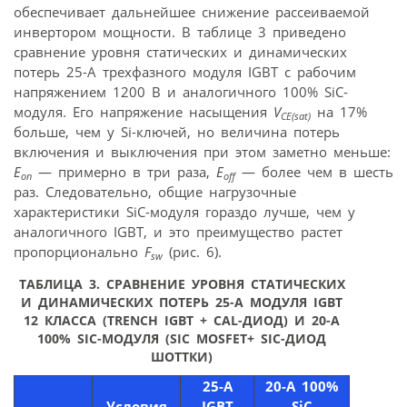
обеспечивает дальнейшее снижение рассеиваемой
инвертором мощности. В таблице 3 приведено
сравнение уровня статических и динамических
потерь 25-А трехфазного модуля IGBT с рабочим
напряжением 1200 В и аналогичного 100% SiC-
модуля. Его напряжение насыщения
V
на 17%
CE(sat)
больше, чем у Si-ключей, но величина потерь
включения и выключения при этом заметно меньше:
E
— примерно в три раза,
E
— более чем в шесть
on
off
раз. Следовательно, общие нагрузочные
характеристики SiC-модуля гораздо лучше, чем у
аналогичного IGBT, и это преимущество растет
пропорционально
F
(рис. 6).
sw
ТАБЛИЦА 3.
СРАВНЕНИЕ УРОВНЯ СТАТИЧЕСКИХ
И ДИНАМИЧЕСКИХ ПОТЕРЬ 25-А МОДУЛЯ IGBT
12 КЛАССА (TRENCH IGBT + CAL-ДИОД) И 20-А
100% SIC-МОДУЛЯ (SIC MOSFET+ SIC-ДИОД
ШОТТКИ)
25-A
20-A 100%
Условия
IGBT
SiC