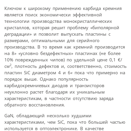
Ключом к широкому применению карбида кремния
является поиск экономически эффективной
технологии производства монокристаллических
кристаллов, которая решит проблему «биполярной
деградации» и позволит выпускать пластины с
размерами, оптимальными для серийного
производства. В то время как кремний производится
на 8
»
«условно без­дефектных» пластинах (не более
10% поврежденных чипов) по удельной цене 0,1 €/
2
см
, плотность дефектов и, соответственно, стоимость
пластин SiC диаметром 4 и 6
«
пока что примерно на
порядок выше. Однако популярность
карбидокремниевых диодов и транзисторов
неуклонно растет благодаря их уникальным
характеристикам, в частности отсутствию заряда
обратного восстановления.
GaN, обладающий несколько худшими
характеристиками, чем SiC, пока что большей частью
используется в оптоэлектронике. В качестве