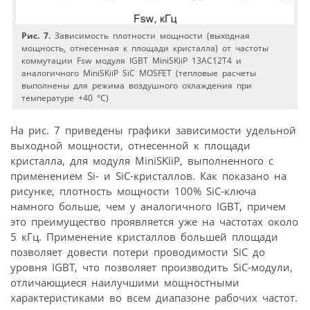
Рис. 7.
Зависимость плотности мощности (выходная
мощность, отнесенная к площади кристалла) от частоты
коммутации Fsw модуля IGBT MiniSKiiP 13AC12T4 и
аналогичного MiniSKiiP SiC MOSFET (тепловые расчеты
выполнены для режима воздушного охлаждения при
температуре +40 °С)
На рис. 7 приведены графики зависимости удельной
выходной мощности, отнесенной к площади
кристалла, для модуля MiniSKiiP, выполненного с
применением Si- и SiC-кристаллов. Как показано на
рисунке, плотность мощности 100% SiC-ключа
намного больше, чем у аналогичного IGBT, причем
это преимущество проявляется уже на частотах около
5 кГц. Применение кристаллов большей площади
позволяет довести потери проводимости SiC до
уровня IGBT, что позволяет производить SiC-модули,
отличающиеся наилучшими мощностными
характеристиками во всем диапазоне рабочих частот.