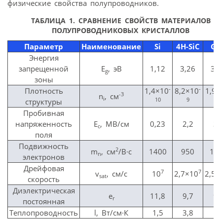
физические свойства полупроводников.
ТАБЛИЦА 1
. СРАВНЕНИЕ СВОЙСТВ МАТЕРИАЛОВ
ПОЛУПРОВОДНИКОВЫХ КРИСТАЛЛОВ
Параметр
Наименование
Si
4H-SiC
Ga
Энергия
запрещенной
E
, эВ
1,12
3,26
3,
g
зоны
-
-
Плотность
1,4×10
8,2×10
1,9
-3
n
, см
i
10
9
1
структуры
Пробивная
напряженность
E
, МВ/см
0,23
2,2
3,
c
поля
Подвижность
2
m
, см
/В·с
1400
950
15
n
электронов
Дрейфовая
7
7
v
, см/с
10
2,7×10
2,5×
sat
скорость
Диэлектрическая
e
11,8
9,7
9,
r
постоянная
Теплопроводность
l, Вт/см·К
1,5
3,8
1,