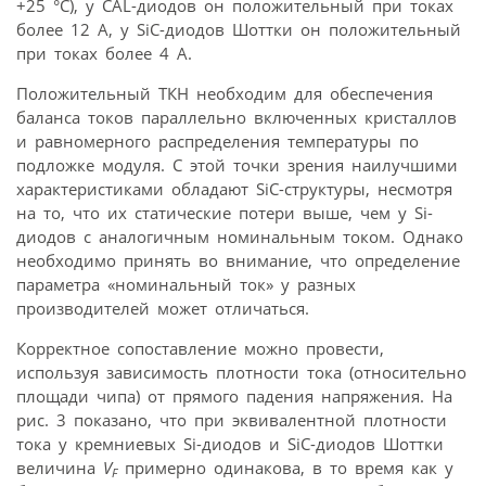
+25 °С), у CAL-диодов он положительный при токах
более 12 А, у SiC-диодов Шоттки он положительный
при токах более 4 А.
Положительный ТКН необходим для обеспечения
баланса токов параллельно включенных кристаллов
и равномерного распределения температуры по
подложке модуля. С этой точки зрения наилучшими
характеристиками обладают SiC-структуры, несмотря
на то, что их статические потери выше, чем у Si-
диодов с аналогичным номинальным током. Однако
необходимо принять во внимание, что определение
параметра «номинальный ток» у разных
производителей может отличаться.
Корректное сопоставление можно провести,
используя зависимость плотности тока (относительно
площади чипа) от прямого падения напряжения. На
рис. 3 показано, что при эквивалентной плотности
тока у кремниевых Si-диодов и SiC-диодов Шоттки
величина
V
примерно одинакова, в то время как у
F