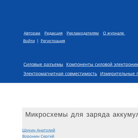
Авторам
Редакция
Рекламодателям
О журнале
Войти
|
Регистрация
Skip to content
Силовые разъемы
Компоненты силовой электрони
Электромагнитная совместимость
Измерительные 
Микросхемы для заряда аккумул
Щукин Анатолий
Воронин Сергей