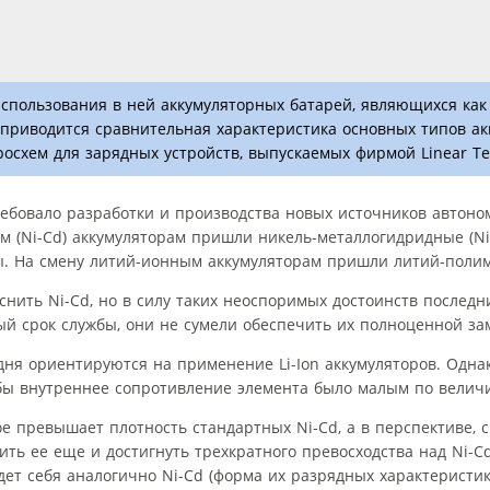
спользования в ней аккумуляторных батарей, являющихся ка
 приводится сравнительная характеристика основных типов а
осхем для зарядных устройств, выпускаемых фирмой Linear Te
бовало разработки и производства новых источников автоно
м (Ni-Cd) аккумуляторам пришли никель-металлогидридные (Ni-
ы. На смену литий-ионным аккумуляторам пришли литий-полиме
снить Ni-Cd, но в силу таких неоспоримых достоинств последни
ный срок службы, они не сумели обеспечить их полноценной за
ня ориентируются на применение Li-Ion аккумуляторов. Одна
обы внутреннее сопротивление элемента было малым по велич
ое превышает плотность стандартных Ni-Cd, а в перспективе,
ть ее еще и достигнуть трехкратного превосходства над Ni-Cd
едет себя аналогично Ni-Cd (форма их разрядных характеристи