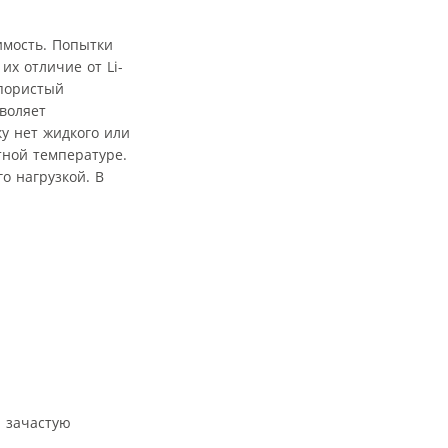
имость. Попытки
их отличие от Li-
 пористый
воляет
у нет жидкого или
тной температуре.
о нагрузкой. В
и зачастую