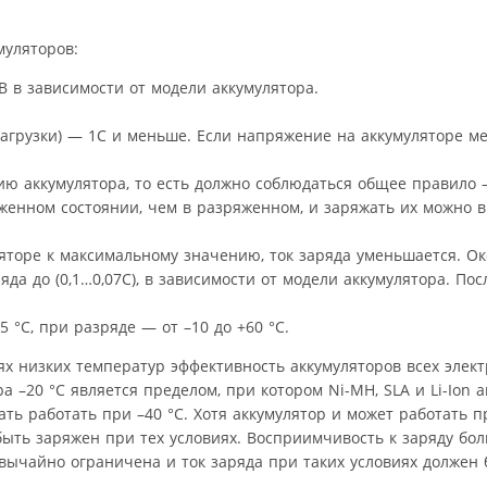
муляторов:
В в зависимости от модели аккумулятора.
нагрузки) — 1С и меньше. Если напряжение на аккумуляторе мен
ю аккумулятора, то есть должно соблюдаться общее правило —
женном состоянии, чем в разряженном, и заряжать их можно в
торе к максимальному значению, ток заряда уменьшается. О
да до (0,1…0,07С), в зависимости от модели аккумулятора. По
 °C, при разряде — от –10 до +60 °C.
ях низких температур эффективность аккумуляторов всех элек
а –20 °C является пределом, при котором Ni-MH, SLA и Li-Ion 
ть работать при –40 °C. Хотя аккумулятор и может работать п
 быть заряжен при тех условиях. Восприимчивость к заряду бо
вычайно ограничена и ток заряда при таких условиях должен