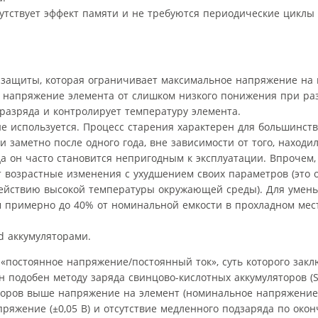
сутствует эффект памяти и не требуются периодические циклы
а защиты, которая ограничивает максимальное напряжение на
 напряжение элемента от слишком низкого понижения при раз
разряда и контролирует температуру элемента.
е используется. Процесс старения характерен для большинства
заметно после одного года, вне зависимости от того, находил
да он часто становится непригодным к эксплуатации. Впрочем,
т возрастные изменения с ухудшением своих параметров (это 
действию высокой температуры окружающей среды). Для умен
 примерно до 40% от номинальной емкости в прохладном мест
d аккумуляторами.
д «постоянное напряжение/постоянный ток», суть которого закл
н подобен методу заряда свинцово-кислотных аккумуляторов (
ляторов выше напряжение на элемент (номинальное напряжение
апряжение (±0,05 В) и отсутствие медленного подзаряда по око