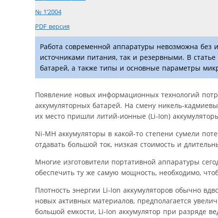
№ 1’2004
PDF версия
Работа современной аппаратуры невозможна без и
источниками питания, так и резервными. В статье
батарей, а также типы и основные параметры микр
Появление новых информационных технологий потре
аккумуляторных батарей. На смену никель-кадмиевы
их место пришли литий-ионные (Li-Ion) аккумулятор
Ni-MH аккумуляторы в какой-то степени сумели поте
отдавать большой ток, низкая стоимость и длитель
Многие изготовители портативной аппаратуры сегод
обеспечить ту же самую мощность, необходимо, чт
Плотность энергии Li-Ion аккумуляторов обычно вдв
новых активных материалов, предполагается увеличи
большой емкости, Li-Ion аккумулятор при разряде в