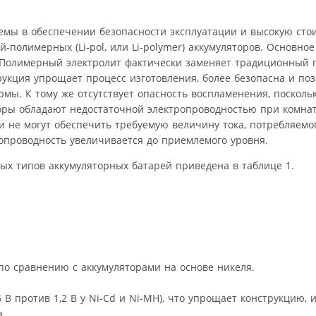
емы в обеспечении безопасности эксплуатации и высокую сто
олимерных (Li-pol, или Li-polymer) аккумуляторов. Основное 
а. Полимерный электролит фактически заменяет традиционный
рукция упрощает процесс изготовления, более безопасна и поз
мы. К тому же отсутствует опасность воспламенения, поскольк
яторы обладают недостаточной электропроводностью при комна
 не могут обеспечить требуемую величину тока, потребляемог
ропроводность увеличивается до приемлемого уровня.
ых типов аккумуляторных батарей приведена в таблице 1.
по сравнению с аккумуляторами на основе никеля.
В против 1,2 В у Ni-Cd и Ni-MH), что упрощает конструкцию, 
а.