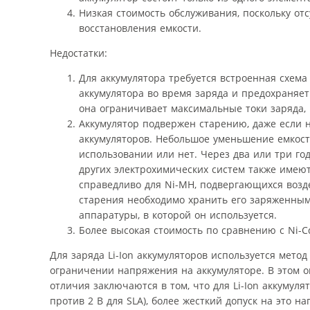
Низкая стоимость обслуживания, поскольку от
восстановления емкости.
Недостатки:
Для аккумулятора требуется встроенная схем
аккумулятора во время заряда и предохраняет
она ограничивает максимальные токи заряда, 
Аккумулятор подвержен старению, даже если н
аккумуляторов. Небольшое уменьшение емкости 
использовании или нет. Через два или три го
других электрохимических систем также имею
справедливо для Ni-MH, подвергающихся воз
старения необходимо хранить его заряженным
аппаратуры, в которой он используется.
Более высокая стоимость по сравнению с Ni-C
Для заряда Li-Ion аккумуляторов используется мето
ограничении напряжения на аккумуляторе. В этом о
отличия заключаются в том, что для Li-Ion аккуму
против 2 В для SLA), более жесткий допуск на это н