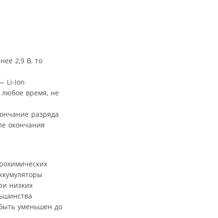
ее 2,9 В, то
 Li-Ion
 любое время, не
кончание разряда
сле окончания
трохимических
аккумуляторы
ри низких
льшинства
 быть уменьшен до