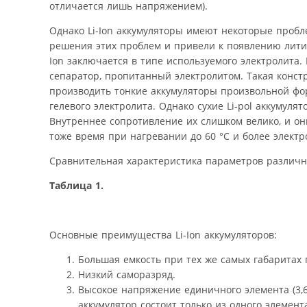
отличается лишь напряжением).
Однако Li-Ion аккумуляторы имеют некоторые пробл
решения этих проблем и привели к появлению литий-п
Ion заключается в типе используемого электролит
сепаратор, пропитанный электролитом. Такая конст
производить тонкие аккумуляторы произвольной фор
гелевого электролита. Однако сухие Li-pol аккумул
Внутреннее сопротивление их слишком велико, и они
тоже время при нагревании до 60 °C и более элект
Сравнительная характеристика параметров различн
Таблица 1.
Основные преимущества Li-Ion аккумуляторов:
Большая емкость при тех же самых габаритах 
Низкий саморазряд.
Высокое напряжение единичного элемента (3,6 
аккумулятор состоит только из одного элемент