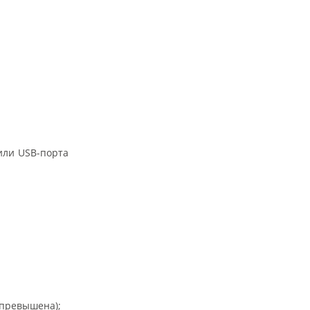
или USB-порта
 превышена);