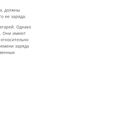
х, должны
о ее заряда.
атарей. Однако
й. Они имеют
 относительно
ремени заряда
твенные