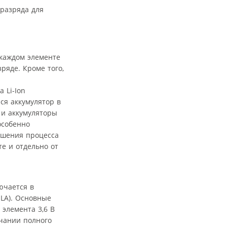
 разряда для
 каждом элементе
ряде. Кроме того,
 Li-Ion
ся аккумулятор в
 и аккумуляторы
особенно
ьшения процесса
е и отдельно от
ючается в
SLA). Основные
 элемента 3,6 В
нчании полного