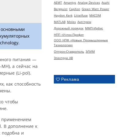
AEMT
Amantys
Analog Devices
Asahi
Bergquist
CapXon
Green Watt Power
Haydon Kerk
Littelfuse
MACOM
MATLAB
Molex
Ангстрем
Дорожный порядок
ММП-Ирбис
к основными
НПП «Учтех-Профи»
ккумуляторных
ООО НПФ «Новые Промышленные
chnology.
Технологии»
Оптрон-Ставрополь
ЭЛИМ
Электрум АВ
много питания —
MH), а сейчас на
рные (Li-pol).
Реклама
х, как способность
мены.
ко чтобы
ине.
 с применением
. В дополнение к
к подобна и