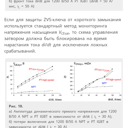
б) фронт тока di/dt для 1200 В/50 А PT IGBT (di/dt = 50 А/
мкс, i
= 50 A)
L
Если для защиты ZVS-ключа от короткого замыкания
используется стандартный метод мониторинга
напряжения насыщения
V
, то схема управления
CEsat
затвором должна быть блокирована на время
нарастания тока
di
/
dt
для исключения ложных
срабатываний.
Рис. 10.
а) Амплитуда динамического прямого напряжения для 1200
В/50 А NPT и РТ IGBT в зависимости от di/dt ( i
= 30 A);
L
б) потери включения для 1200 В/50 А NPT и РТ IGBT в
зависимости от di/dt ( i
= 30 A)
L