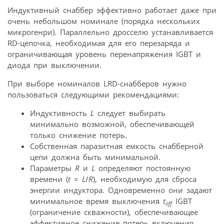
Индуктивный снаббер эффективно работает даже при
очень небольшом номинале (порядка нескольких
микрогенри). Параллельно дросселю устанавливается
RD-цепочка, необходимая для его перезаряда и
ограничивающая уровень перенапряжения IGBT и
диода при выключении.
При выборе номиналов LRD-снабберов нужно
пользоваться следующими рекомендациями:
Индуктивность
L
следует выбирать
минимально возможной, обеспечивающей
только снижение потерь.
Собственная паразитная емкость снабберной
цепи должна быть минимальной.
Параметры
R
и
L
определяют постоянную
времени (
t
=
L
/
R
), необходимую для сброса
энергии индуктора. Одновременно они задают
минимальное время выключения
t
IGBT
off
(ограничение скважности), обеспечивающее
эффективное снижение потерь включения