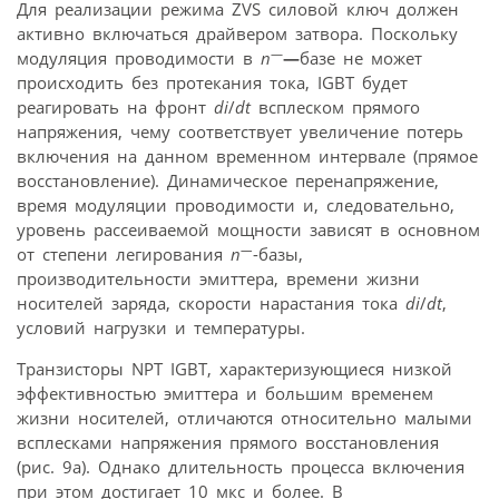
Для реализации режима ZVS силовой ключ должен
активно включаться драйвером затвора. Поскольку
—
модуляция проводимости в
n
—
базе не может
происходить без протекания тока, IGBT будет
реагировать на фронт
di
/
dt
всплеском прямого
напряжения, чему соответствует увеличение потерь
включения на данном временном интервале (прямое
восстановление). Динамическое перенапряжение,
время модуляции проводимости и, следовательно,
уровень рассеиваемой мощности зависят в основном
—
от степени легирования
n
-базы,
производительности эмиттера, времени жизни
носителей заряда, скорости нарастания тока
di
/
dt
,
условий нагрузки и температуры.
Транзисторы NPT IGBT, характеризующиеся низкой
эффективностью эмиттера и большим временем
жизни носителей, отличаются относительно малыми
всплесками напряжения прямого восстановления
(рис. 9а). Однако длительность процесса включения
при этом достигает 10 мкс и более. В