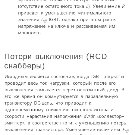
(отсутствие остаточного тока
L
). Увеличение
R
приведет к уменьшению минимального
значения
t
IGBT, однако при этом растет
off
напряжение на ключе и рассеиваемая им
мощность.
Потери выключения (RСD-
снабберы)
Исходным является состояние, когда IGBT открыт и
проводит весь ток нагрузки, который после его
выключения замыкается через оппозитный диод. В
это же время он коммутируется в параллельную
транзистору DC-цепь, что приводит к
одновременному снижению тока коллектора и
скорости нарастания напряжения
dv
/
dt
«коллектор–
эмиттер», а соответственно и к уменьшению потерь
выключения транзистора. Уменьшение величины
E
off