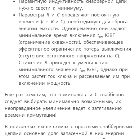
Паразитную индуктивность снабберной цепи
нужно свести к минимуму.
Параметры
R
и
С
определяют постоянную
времени (
t
=
R
×
С
), необходимую для сброса
энергии емкости. Одновременно они задают
минимальное время включения
t
IGBT
on
(ограничение скважности), обеспечивающее
эффективное ограничение потерь выключения
(отсутствие остаточного напряжения на
С
).
Снижение
R
приведет к уменьшению
минимального значения
t
IGBT, однако при
on
этом растет ток ключа и рассеиваемая им при
включении мощность.
Еще раз отметим, что номиналы
L
и
C
снабберов
следует выбирать минимально возможными, их
неоправданное увеличение ведет к затягиванию
времени коммутации!
В описанных выше схемах с простыми снабберными
цепями основная доля запасенной в них энергии