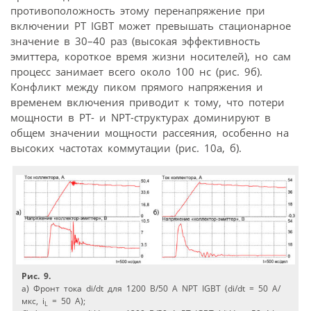
противоположность этому перенапряжение при
включении PT IGBT может превышать стационарное
значение в 30–40 раз (высокая эффективность
эмиттера, короткое время жизни носителей), но сам
процесс занимает всего около 100 нс (рис. 9б).
Конфликт между пиком прямого напряжения и
временем включения приводит к тому, что потери
мощности в PT- и NPT-структурах доминируют в
общем значении мощности рассеяния, особенно на
высоких частотах коммутации (рис. 10а, б).
Рис. 9.
а) Фронт тока di/dt для 1200 В/50 А NPT IGBT (di/dt = 50 А/
мкс, i
= 50 A);
L