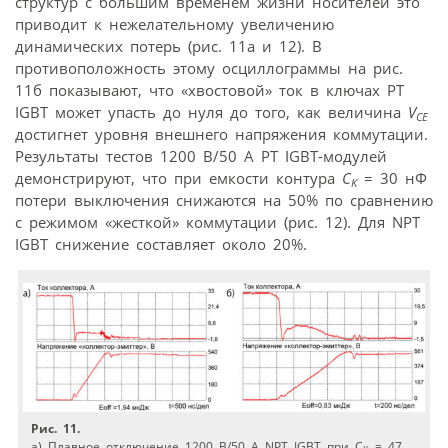
структур с большим временем жизни носителей это
приводит к нежелательному увеличению
динамических потерь (рис. 11а и 12). В
противоположность этому осциллограммы на рис.
11б показывают, что «хвостовой» ток в ключах РТ
IGBT может упасть до нуля до того, как величина
V
CE
достигнет уровня внешнего напряжения коммутации.
Результаты тестов 1200 В/50 А PT IGBT-модулей
демонстрируют, что при емкости контура
С
= 30 нФ
K
потери выключения снижаются на 50% по сравнению
с режимом «жесткой» коммутации (рис. 12). Для NPT
IGBT снижение составляет около 20%.
Рис. 11.
а) Плавное отключение 1200 В/50 А NPT IGBT при С
= 47