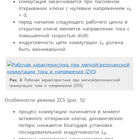
коммутация заканчивается при пассивном
открывании ключа с нулевым напряжением
v
K
= 0;
перед началом следующего рабочего цикла в
открытом ключе меняется направление тока с
повышенной скоростью
di/dt
;
индуктивность цепи коммутации
L
должна
K
быть минимальной.
Рис. 3.
Рабочая характеристика при мягкой/резонансной
коммутации тока и напряжения (ZVS)
Особенности режима ZСS (рис. 5):
процесс коммутации начинается в момент
активного отпирания ключа, динамические
потери снижаются благодаря установке
последовательной индуктивности
L
;
K
процесс коммутации заканчивается при