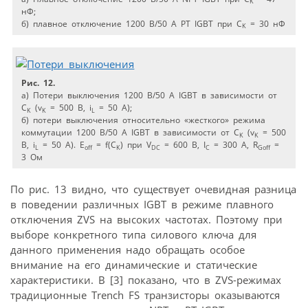
K
нФ;
б) плавное отключение 1200 В/50 А РТ IGBT при С
= 30 нФ
K
Рис. 12.
а) Потери выключения 1200 В/50 А IGBT в зависимости от
С
(v
= 500 B, i
= 50 A);
K
K
L
б) потери выключения относительно «жесткого» режима
коммутации 1200 В/50 А IGBT в зависимости от С
(v
= 500
K
K
B, i
= 50 A). E
= f(C
) при V
= 600 B, I
= 300 A, R
=
L
off
K
DC
C
Goff
3 Ом
По рис. 13 видно, что существует очевидная разница
в поведении различных IGBT в режиме плавного
отключения ZVS на высоких частотах. Поэтому при
выборе конкретного типа силового ключа для
данного применения надо обращать особое
внимание на его динамические и статические
характеристики. В [3] показано, что в ZVS-режимах
традиционные Trench FS транзисторы оказываются