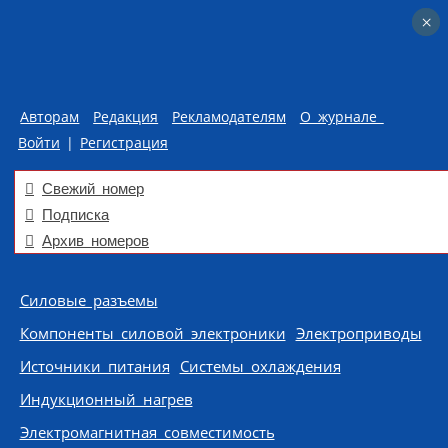
×
×
Авторам
Редакция
Рекламодателям
О журнале
Войти
|
Регистрация
Свежий номер
Подписка
Архив номеров
Skip to content
Силовые разъемы
Компоненты силовой электроники
Электроприводы
Источники питания
Системы охлаждения
Индукционный нагрев
Электромагнитная совместимость