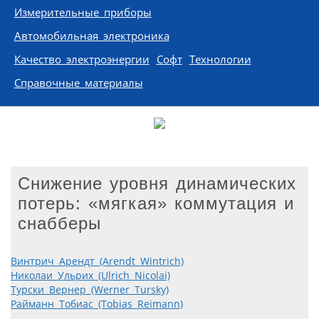
Измерительные приборы
Автомобильная электроника
Качество электроэнергии
Софт
Технологии
Справочные материалы
Снижение уровня динамических
потерь: «мягкая» коммутация и
снабберы
Винтрич Арендт (Arendt Wintrich)
Николаи Ульрих (Ulrich Nicolai)
Турски Вернер (Werner Tursky)
Райманн Тобиас (Tobias Reimann)