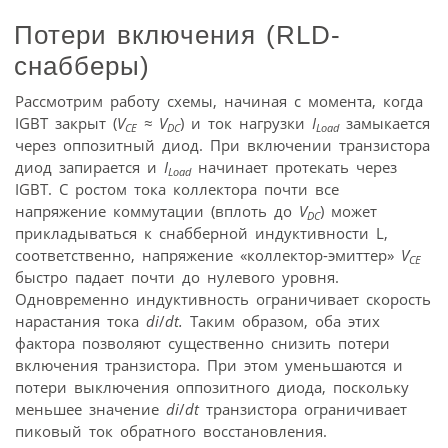
Потери включения (RLD-
снабберы)
Рассмотрим работу схемы, начиная с момента, когда
IGBT закрыт (
V
≈
V
) и ток нагрузки
I
замыкается
CE
DC
Load
через оппозитный диод. При включении транзистора
диод запирается и
I
начинает протекать через
Load
IGBT. С ростом тока коллектора почти все
напряжение коммутации (вплоть до
V
) может
DC
прикладываться к снабберной индуктивности L,
соответственно, напряжение «коллектор-эмиттер»
V
CE
быстро падает почти до нулевого уровня.
Одновременно индуктивность ограничивает скорость
нарастания тока
di
/
dt.
Таким образом, оба этих
фактора позволяют существенно снизить потери
включения транзистора. При этом уменьшаются и
потери выключения оппозитного диода, поскольку
меньшее значение
di
/
dt
транзистора ограничивает
пиковый ток обратного восстановления.