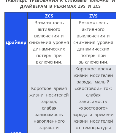
ТАБЛИЦА. ТРЕБОВАНИЯ К СИЛОВЫМ КЛЮЧАМ И
ДРАЙВЕРАМ В РЕЖИМАХ ZVS И ZCS
ZCS
ZVS
Возможность
Возможность
активного
активного
включения и
выключения и
Драйвер
снижения уровня
снижения уровня
динамических
динамических
потерь при
потерь при
включении.
выключении.
Короткое время
жизни носителей
заряда, малый
Короткое время
«хвостовой» ток;
жизни носителей
слабая
заряда;
зависимость
слабая
«хвостового»
зависимость
заряда и времени
накопленного
жизни носителей
заряда и
от температуры