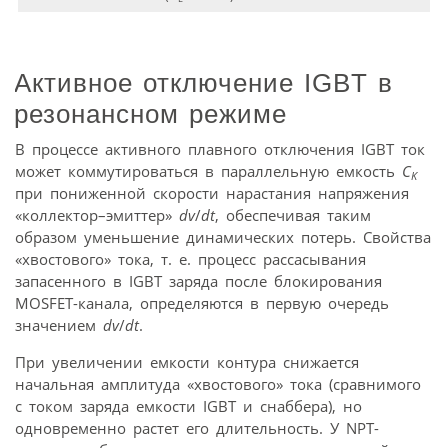
Активное отключение IGBT в
резонансном режиме
В процессе активного плавного отключения IGBT ток
может коммутироваться в параллельную емкость
C
K
при пониженной скорости нарастания напряжения
«коллектор–эмиттер»
dv
/
dt
, обеспечивая таким
образом уменьшение динамических потерь. Свойства
«хвостового» тока, т. е. процесс рассасывания
запасенного в IGBT заряда после блокирования
MOSFET-канала, определяются в первую очередь
значением
dv
/
dt
.
При увеличении емкости контура снижается
начальная амплитуда «хвостового» тока (сравнимого
с током заряда емкости IGBT и снаббера), но
одновременно растет его длительность. У NPT-