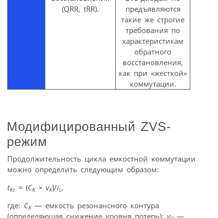
(QRR, tRR).
предъявляются
такие же строгие
требования по
характеристикам
обратного
восстановления,
как при «жесткой»
коммутации.
Модифицированный ZVS-
режим
Продолжительность цикла емкостной коммутации
можно определить следующим образом:
t
≈
(
C
×
v
)/
i
,
Kc
K
K
L
где:
C
— емкость резонансного контура
K
(определяющая снижение уровня потерь);
v
—