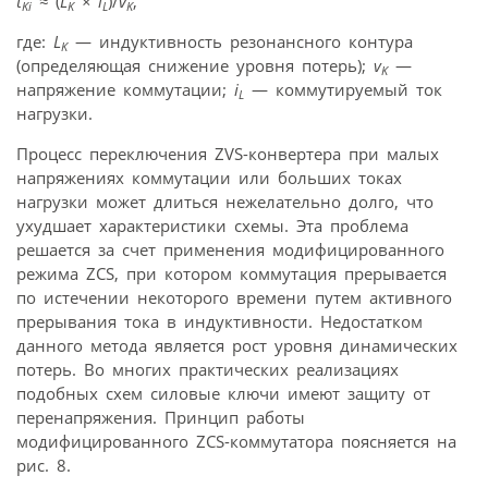
t
≈
(
L
×
i
)/
v
,
Ki
K
L
K
где:
L
— индуктивность резонансного контура
K
(определяющая снижение уровня потерь);
v
—
K
напряжение коммутации;
i
— коммутируемый ток
L
нагрузки.
Процесс переключения ZVS-конвертера при малых
напряжениях коммутации или больших токах
нагрузки может длиться нежелательно долго, что
ухудшает характеристики схемы. Эта проблема
решается за счет применения модифицированного
режима ZСS, при котором коммутация прерывается
по истечении некоторого времени путем активного
прерывания тока в индуктивности. Недостатком
данного метода является рост уровня динамических
потерь. Во многих практических реализациях
подобных схем силовые ключи имеют защиту от
перенапряжения. Принцип работы
модифицированного ZСS-коммутатора поясняется на
рис. 8.