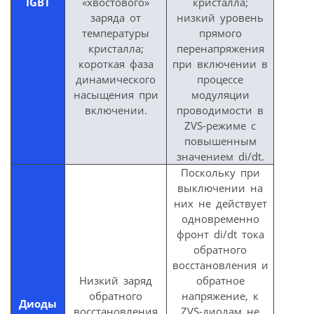
IGBT
«хвостового»
кристалла;
заряда от
низкий уровень
температуры
прямого
кристалла;
перенапряжения
короткая фаза
при включении в
динамического
процессе
насыщения при
модуляции
включении.
проводимости в
ZVS-режиме с
повышенным
значением di/dt.
Поскольку при
выключении на
них не действует
одновременно
фронт di/dt тока
обратного
восстановления и
Низкий заряд
обратное
обратного
напряжение, к
Диоды
восстановления
ZVS-диодам не