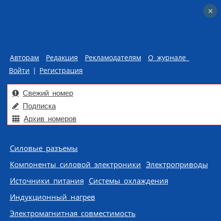
×
×
Авторам
Редакция
Рекламодателям
О журнале
Войти
|
Регистрация
Свежий номер
Подписка
Архив номеров
Skip to content
Силовые разъемы
Компоненты силовой электроники
Электроприводы
Источники питания
Системы охлаждения
Индукционный нагрев
Электромагнитная совместимость