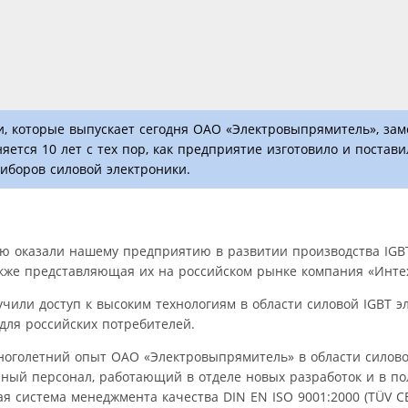
и, которые выпускает сегодня ОАО «Электровыпрямитель», зам
яется 10 лет с тех пор, как предприятие изготовило и постав
иборов силовой электроники.
ую оказали нашему предприятию в развитии производства IGB
также представляющая их на российском рынке компания «Инте
чили доступ к высоким технологиям в области силовой IGBT э
для российских потребителей.
ноголетний опыт ОАО «Электровыпрямитель» в области силов
ный персонал, работающий в отделе новых разработок и в п
я система менеджмента качества DIN EN ISO 9001:2000 (TÜV CE