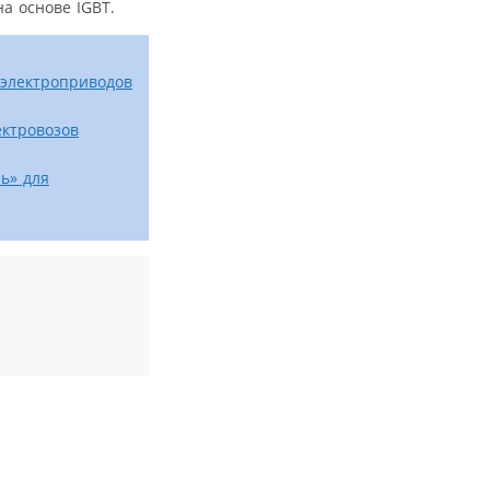
а основе IGBT.
 электроприводов
ектровозов
ь» для