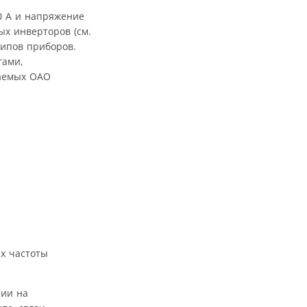
0 А и напряжение
ых инверторов (см.
типов приборов.
гами,
каемых ОАО
х частоты
нии на