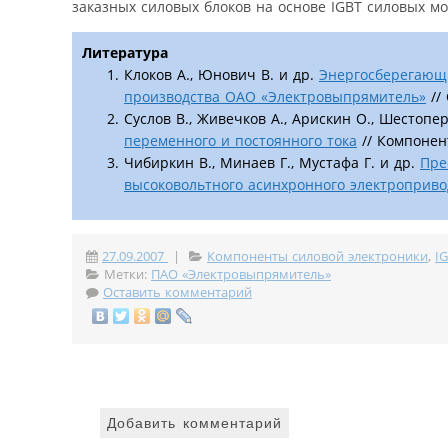
заказных силовых блоков на основе IGBT силовых м
Литература
Клоков А., Юнович В. и др.
Энергосберегающи
производства ОАО «Электровыпрямитель»
//
Суслов В., Живечков А., Арискин О., Шестопе
переменного и постоянного тока
// Компонент
Чибиркин В., Минаев Г., Мустафа Г. и др.
Пре
высоковольтного асинхронного электроприво
27.09.2007
|
Компоненты силовой электроники
,
I
Метки:
ПАО «Электровыпрямитель»
Оставить комментарий
Добавить комментарий