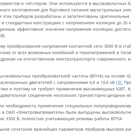
лумостов и чоп-перов. Они используются в высоковольтных б
ного изготовления для бортового питания магистральных эле
 этих приборов разработаны и запатентованы оригинальные 
 в стандартных конструкциях с напряжением изоляции до 20 к
данным, эффективное значение напряжения изоляции, достиг
В).
му преобразования напряжения контактной сети 3000 В в ста
симо от всех возможных колебаний и перенапряжений в тягов
дрения на отечественном электротранспорте современного, к
ысоковольтных преобразователей частоты (ВПЧА) на основе IG
 асинхронных двигателей с напряжениями 6,0 и 10,0 кВ
[3].
Пре
оки и поэтому не требуют применения высокомощных IGBT. К
едовательное соединение нескольких транзисторно-диодных мо
или необходимость применения специальных полупроводников
х в ОАО «Электровыпрямитель» были выпущены высоковольтны
ение 3300 В, полностью учитывающие режимы работы ВПЧА.
альное сочетание важнейших параметров приборов (высокое р