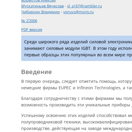
Бормотов Алексей
Мускатиньев Вячеслав
-
sl_a167@rambler.ru
Чибиркин Владимир
-
vpruvs@moris.ru
№ 2’2006
PDF версия
Среди широкого ряда изделий силовой электроник
занимают силовые модули IGBT. В этом году исполн
первые образцы этих популярных во всем мире пр
Введение
В первую очередь, следует отметить помощь, котор
немецкие фирмы EUPEC и Infineon Technologies, а 
Благодаря сотрудничеству с этими фирмами мы полу
возможность производить эти уникальные приборы 
Успешному освоению этих изделий способствовал м
полупроводниковой техники, высококвалифицирован
производстве, действующая на заводе международна