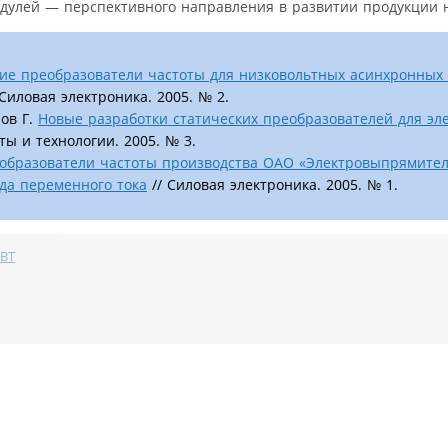
одулей — перспективного направления в развитии продукции н
е преобразователи частоты для низковольтных асинхронных
 Силовая электроника. 2005. № 2.
ров Г.
Новые разработки статических преобразователей для эл
ы и технологии. 2005. № 3.
образователи частоты производства ОАО «Электровыпрямител
да переменного тока
// Силовая электроника. 2005. № 1.
GBT