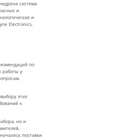
внедрена система
расных и
хнологическое и
e Electronics,
екомендаций по
х работы у
опросам,
 выбору этих
ебований к
ибора, но и
мителей,
начались поставки