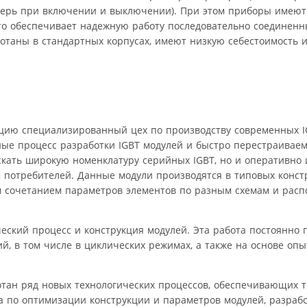
терь при включении и выключении). При этом приборы имеют
то обеспечивает надежную работу последовательно соединенны
отаны в стандартных корпусах, имеют низкую себестоимость и
ацию специализированный цех по производству современных I
ые процесс разработки IGBT модулей и быстро перестраиваем
кать широкую номенклатуру серийных IGBT, но и оперативно 
 потребителей. Данные модули производятся в типовых конст
м сочетанием параметров элементов по разным схемам и рас
еский процесс и конструкция модулей. Эта работа постоянно 
й, в том числе в циклических режимах, а также на основе опы
тан ряд новых технологических процессов, обеспечивающих 
а по оптимизации конструкции и параметров модулей, разрабо