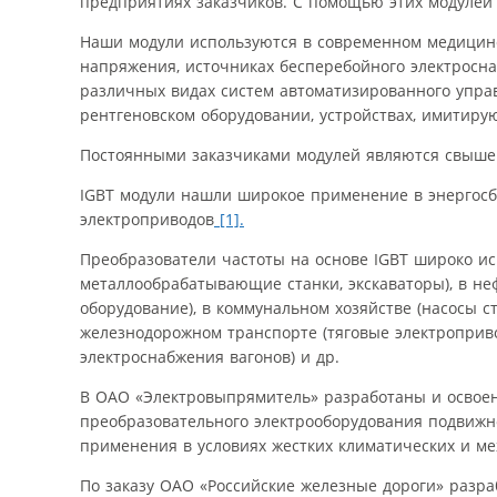
предприятиях заказчиков. С помощью этих модулей
Наши модули используются в современном медицинс
напряжения, источниках бесперебойного электросна
различных видах систем автоматизированного упра
рентгеновском оборудовании, устройствах, имитиру
Постоянными заказчиками модулей являются свыше 
IGBT модули нашли широкое применение в энергос
электроприводов
[1].
Преобразователи частоты на основе IGBT широко ис
металлообрабатывающие станки, экскаваторы), в не
оборудование), в коммунальном хозяйстве (насосы 
железнодорожном транспорте (тяговые электроприво
электроснабжения вагонов) и др.
В ОАО «Электровыпрямитель» разработаны и освоен
преобразовательного электрооборудования подвижно
применения в условиях жестких климатических и ме
По заказу ОАО «Российские железные дороги» разра