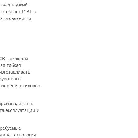
 очень узкий
х сборок IGBT в
зготовления и
GBT, включая
ая гибкая
изготавливать
руктивных
положению силовых
производится на
та эксплуатации и
требуемые
тана технология