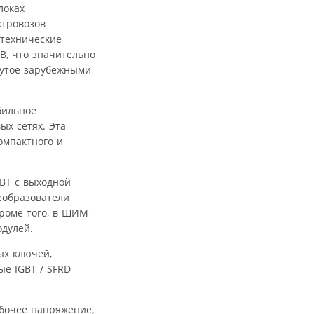
локах
ктровозов
технические
В, что значительно
нутое зарубежными
бильное
ых сетях. Эта
омпактного и
BT с выходной
образователи
роме того, в ШИМ-
дулей.
ых ключей,
е IGBT / SFRD
абочее напряжение,