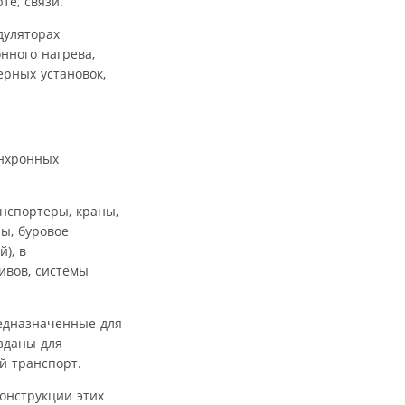
е, связи.
дуляторах
нного нагрева,
рных установок,
инхронных
нспортеры, краны,
ы, буровое
), в
ивов, системы
редназначенные для
зданы для
й транспорт.
онструкции этих