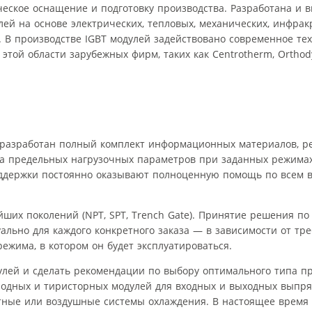
ческое оснащение и подготовку производства. Разработана и 
ей на основе электрических, тепловых, механических, инфрак
 В производстве IGBT модулей задействовано современное те
той области зарубежных фирм, таких как Centrotherm, Orthodyn
 разработан полный комплект информационных материалов, р
ета предельных нагрузочных параметров при заданных режима
ддержки постоянно оказывают полноценную помощь по всем в
ших поколений (NPT, SPT, Trench Gate). Принятие решения по
ально для каждого конкретного заказа — в зависимости от тр
ежима, в котором он будет эксплуатироваться.
лей и сделать рекомендации по выбору оптимального типа пр
иодных и тиристорных модулей для входных и выходных выпря
тные или воздушные системы охлаждения. В настоящее время 