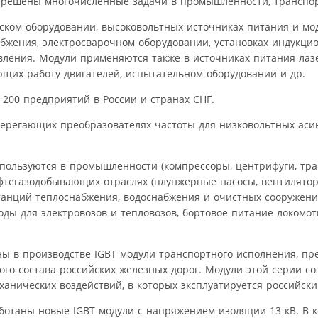
 решены многочисленные задачи в промышленности, транспорт
ком оборудовании, высоковольтных источниках питания и мо
бжения, электросварочном оборудовании, установках индукцио
вления. Модули применяются также в источниках питания лазе
ющих работу двигателей, испытательном оборудовании и др.
200 предприятий в России и странах СНГ.
берегающих преобразователях частоты для низковольтных ас
пользуются в промышленности (компрессоры, центрифуги, тра
фтегазодобывающих отраслях (плунжерные насосы, вентилятор
станций теплоснабжения, водоснабжения и очистных сооружений
ды для электровозов и тепловозов, бортовое питание локомот
ы в производстве IGBT модули транспортного исполнения, п
го состава российских железных дорог. Модули этой серии со
ханических воздействий, в которых эксплуатируется российски
ботаны новые IGBT модули с напряжением изоляции 13 кВ. В к