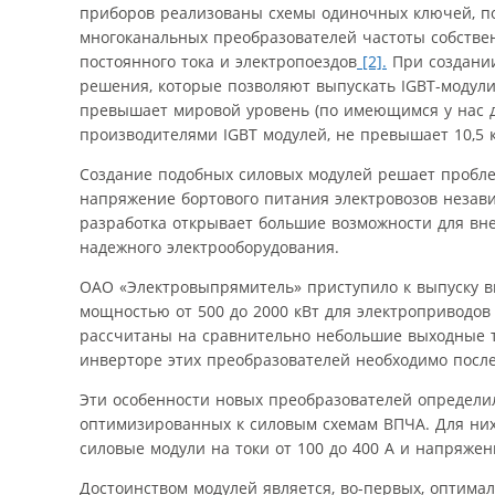
приборов реализованы схемы одиночных ключей, по
многоканальных преобразователей частоты собствен
постоянного тока и электропоездов
[2].
При создании
решения, которые позволяют выпускать IGBT-модули
превышает мировой уровень (по имеющимся у нас 
производителями IGBT модулей, не превышает 10,5 к
Создание подобных силовых модулей решает пробле
напряжение бортового питания электровозов незави
разработка открывает большие возможности для вне
надежного электрооборудования.
ОАО «Электровыпрямитель» приступило к выпуску в
мощностью от 500 до 2000 кВт для электроприводов
рассчитаны на сравнительно небольшие выходные т
инверторе этих преобразователей необходимо посл
Эти особенности новых преобразователей определ
оптимизированных к силовым схемам ВПЧА. Для ни
силовые модули на токи от 100 до 400 А и напряж
Достоинством модулей является, во-первых, оптим