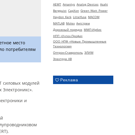
AEMT
Amantys
Analog Devices
Asahi
Bergquist
CapXon
Green Watt Power
Haydon Kerk
Littelfuse
MACOM
MATLAB
Molex
Ангстрем
Дорожный порядок
ММП-Ирбис
НПП «Учтех-Профи»
ООО НПФ «Новые Промышленные
етное место
Технологии»
ило потребителям
Оптрон-Ставрополь
ЭЛИМ
Электрум АВ
Реклама
T силовых модулей
х Электроникс».
лектроники и
ой
олупроводниковом
RT).