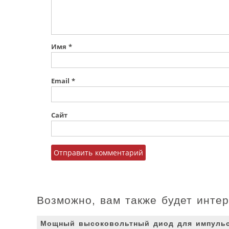
Имя
*
Email
*
Сайт
Возможно, вам также будет инте
Мощный высоковольтный диод для импуль