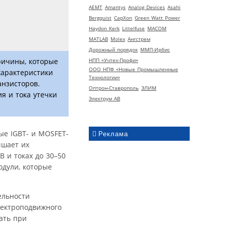
AEMT
Amantys
Analog Devices
Asahi
Bergquist
CapXon
Green Watt Power
Haydon Kerk
Littelfuse
MACOM
MATLAB
Molex
Ангстрем
Дорожный порядок
ММП-Ирбис
НПП «Учтех-Профи»
ричины, которые
ООО НПФ «Новые Промышленные
характеристики
Технологии»
анзисторов.
Оптрон-Ставрополь
ЭЛИМ
я и тока утечки
Электрум АВ
ые IGBT- и MOSFET-
Реклама
чшает их
 и токах до 30–50
одули, которые
ельности
лектроподвижного
ать при