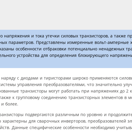
 напряжения и тока утечки силовых транзисторов, а также п
ных параметров. Представлены измеренные вольт-амперные 
оказаны особенности отбраковки потенциально ненадежных тр
льного устройства для определения блокирующего напряжени
 наряду с диодами и тиристорами широко применяются силов
системы управления преобразователями, что значительно улу
ованные транзисторы могут работать при напряжениях до 2 кВ
также к групповому соединению транзисторных элементов в м
 и более.
транзисторы подвергаются различным по уровню и продолжит
 характерны для сварочных инверторов, преобразователей э
ойств. Данные специфические особенности необходимо учитыв