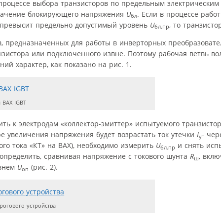
 процессе выбора транзисторов по предельным электрическим
значение блокирующего напряжения
U
. Если в процессе рабо
бл
 превысит предельно допустимый уровень
U
, то транзисто
бл.пр
, предназначенных для работы в инверторных преобразовател
анзистора или подключенного извне. Поэтому рабочая ветвь в
ий характер, как показано на рис. 1.
 ВАХ IGBT
ить к электродам «коллектор-эмиттер» испытуемого транзист
ре увеличения напряжения будет возрастать ток утечки
I
чере
ут
ого тока «КТ» на ВАХ), необходимо измерить
U
и снять исп
бл.пр
определить, сравнивая напряжение с токового шунта
R
, вкл
ш
овнем
U
(рис. 2).
оп
рогового устройства