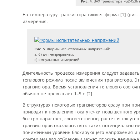
Рис. 4.
ВАХ транзистора FGD4536 п
На температуру транзистора влияет форма [1] (рис.
измерения.
Рис. 5.
Формы испытательных напряжений:
а, б) для непрерывных;
в) импульсных измерений
Длительность процесса измерения следует задавать
теплового режима после включения транзистора. Эт
транзистора. Время установления теплового состоян
обычно не превышает 1–5 с [2].
В структурах некоторых транзисторов сразу при п
приводит к появлению тока утечки повышенного ур
быстро нарастает, соответственно, растет и ток уте
транзисторов оказалось пять таких потенциально н
пониженный уровень блокирующего напряжения и д
Критерием для отбраковки может служить величина т