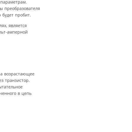
 параметрам.
ты преобразователя
р будет пробит.
ях, является
ольт-амперной
ора возрастающее
з транзистор.
ытательное
юченного в цепь