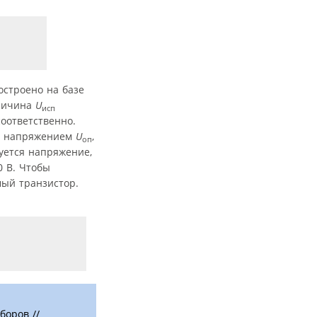
остроено на базе
еличина
U
исп
оответственно.
м напряжением
U
,
оп
ется напряжение,
0 В. Чтобы
ый транзистор.
боров //