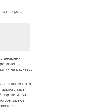
сть процесса
установления
противления
вки их на радиатор
микроплазмы, что
о микроплазмы
ой партии из 50
зисторы имеют
зователя.