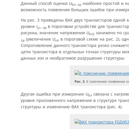
Данный способ оценки
U
наиболее простой и н
бл. пр
возможность появления больших ошибок при измерен
На рис. 3 приведены ВАХ двух транзисторов одной
уровне
I
в пороговом устройстве для транзист
ут. пр
рисунка, значение напряжения
U
занижено по ср
бл2
(увеличение
U
в пороговой схеме на рис. 2), о
пр
оп
Сопротивление данного транзистора резко снижается
цепи транзистора в отдельных точках структуры мо
данных зон и необратимое разрушение структуры.
Рис. 3.
К пояснению появления ош
Другая ошибка при измерении
U
связана с нагрев
бл
уровне приложенного напряжения в структуре транз
структуры и изменению ВАХ транзистора (рис. 4).