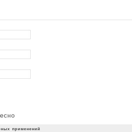
ресно
сных применений