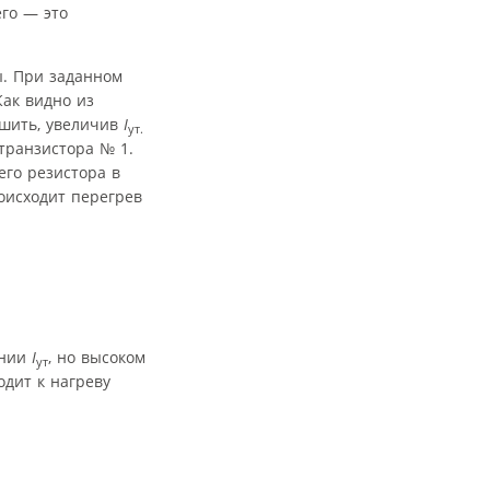
его — это
ы. При заданном
Как видно из
шить, увеличив
I
ут.
транзистора № 1.
его резистора в
оисходит перегрев
ении
I
, но высоком
ут
дит к нагреву