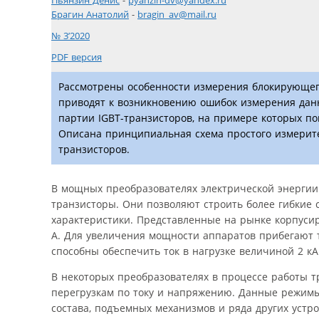
Пьянзин Денис
-
pyanzin-dv@yandex.ru
Брагин Анатолий
-
bragin_av@mail.ru
№ 3’2020
PDF версия
Рассмотрены особенности измерения блокирующего
приводят к возникновению ошибок измерения дан
партии IGBT-транзисторов, на примере которых п
Описана принципиальная схема простого измерите
транзисторов.
В мощных преобразователях электрической энергии
транзисторы. Они позволяют строить более гибкие 
характеристики. Представленные на рынке корпусир
А. Для увеличения мощности аппаратов прибегают 
способны обеспечить ток в нагрузке величиной 2 кА
В некоторых преобразователях в процессе работы 
перегрузкам по току и напряжению. Данные режимы
состава, подъемных механизмов и ряда других устр