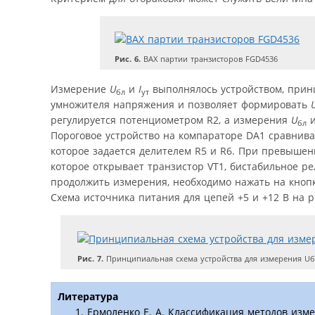
Рис. 6.
ВАХ партии транзисторов FGD4536
Измерение
U
и
I
выполнялось устройством, принц
бл
ут
умножителя напряжения и позволяет формировать
регулируется потенциометром R2, а измерения
U
бл
Пороговое устройство на компараторе DA1 сравнив
которое задается делителем R5 и R6. При превыше
которое открывает транзистор VT1, бистабильное ре
продолжить измерения, необходимо нажать на кнопк
Схема источника питания для цепей +5 и +12 В на р
Рис. 7.
Принципиальная схема устройства для измерения Uб
Литература
Ермоленко Е. А. Классификация методов изм