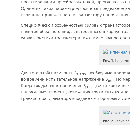
проектировании преобразователей, прежде всего в
Одним из таких параметров является предельное 
величина приложенного к транзистору напряжения
Специфической особенностью силовых транзисторов
наличие обратного диода, встроенного в корпус тр
характеристики транзистора (ВАХ) имеет односторонн
Рис. 1.
Типичная
Для того чтобы измерить
U
, необходимо прилож
бл.пр
во времени испытательное напряжение
U
. По ме
исп
Когда ток достигнет значения
I
(точка критическ
ут пр
напряжение. Момент достижения точки «КТ» можно 
транзистора, с некоторым заданным пороговым ур
Рис. 2.
Схема по