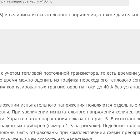
ри температуре +25 и +100 °С
 5) и величина испытательного напряжения, а также длительно
 с учетом тепловой постоянной транзистора, то есть времени 
о время можно оценить из графика переходного теплового со
ия корпусированных транзисторов на токи до 40 А без устано
риложении испытательного напряжения появляются отдельные 
овня. При увеличении испытательного напряжения количеств
чки. Характер этого нарастания показан на рис. 6. В испытанн
енадежных приборов (номера 1–5 на рисунке). Подобные тран
олжны быть отбракованы при комплектовании схемы преобра
ока утечки или скорость его нарастания.