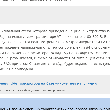
ипиальная схема которого приведена на рис. 7. Устройство п
U
на испытуемом транзисторе VT1 в диапазоне 60–800 В. В
исп
и
I
выполняются вольтметром PU1 и микроамперметром PA1 с
ут
ает падение напряжения от
I
на сопротивлении
R
4 с опорны
ут
нии напряжения с резистора R4 над
U
на выходе DA1 формиру
оп
ле K1 размыкается, и схема отключается от питающей сети 22
у SA2, при этом K1 замкнется и
U
будет подано на испытуем
исп
ис. 7 не приведена.
л транзистора на базе умножителя напряжения
ерения вольт-амперных характеристик полупроводниковых при