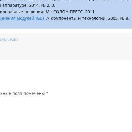
аппаратуре. 2014. № 2, 3.
сиональные решения. М.: СОЛОН-ПРЕСС, 2011.
динения модулей IGBT
// Компоненты и технологии. 2005. № 8.
SFET
,
IGBT
льные поля помечены
*