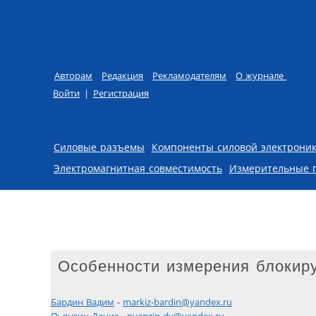
Авторам
Редакция
Рекламодателям
О журнале
Войти
|
Регистрация
Skip to content
Силовые разъемы
Компоненты силовой электрони
Электромагнитная совместимость
Измерительные 
Особенности измерения блокир
Бардин Вадим
-
markiz-bardin@yandex.ru