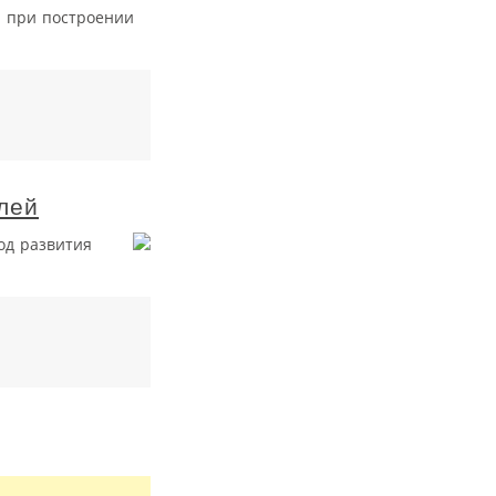
 при построении
лей
од развития