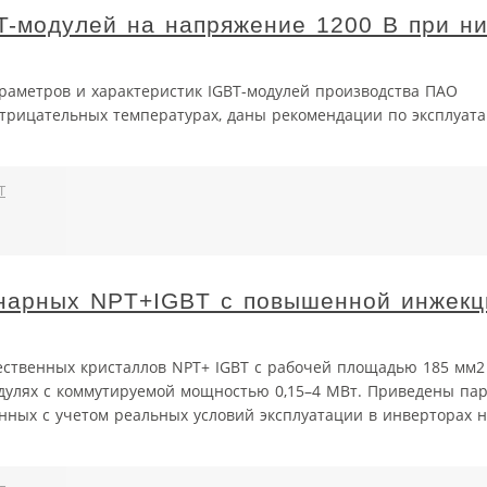
T-модулей на напряжение 1200 В при ни
раметров и характеристик IGBT-модулей производства ПАО
трицательных температурах, даны рекомендации по эксплуат
T
анарных NPT+IGBT с повышенной инжекц
ественных кристаллов NPT+ IGBT с рабочей площадью 185 мм2 
дулях с коммутируемой мощностью 0,15–4 МВт. Приведены па
нных с учетом реальных условий эксплуатации в инверторах 