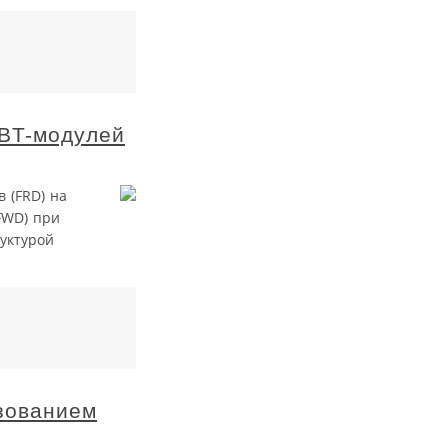
GBT-модулей
 (FRD) на
FWD) при
уктурой
зованием