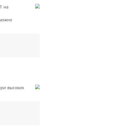
T на
 можно
при высоких