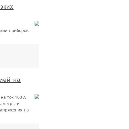
зких
ации приборов
ией на
на ток 100 А
раметры и
напряжения на