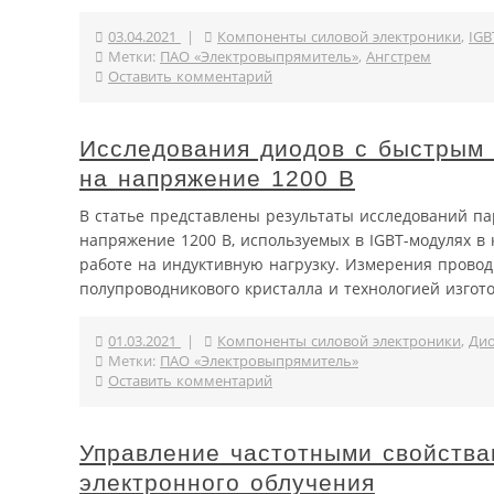
03.04.2021
|
Компоненты силовой электроники
,
IGB
Метки:
ПАО «Электровыпрямитель»
,
Ангстрем
Оставить комментарий
Исследования диодов с быстрым 
на напряжение 1200 В
В статье представлены результаты исследований па
напряжение 1200 В, используемых в IGBT-модулях в
работе на индуктивную нагрузку. Измерения провод
полупроводникового кристалла и технологией изготов
01.03.2021
|
Компоненты силовой электроники
,
Ди
Метки:
ПАО «Электровыпрямитель»
Оставить комментарий
Управление частотными свойства
электронного облучения