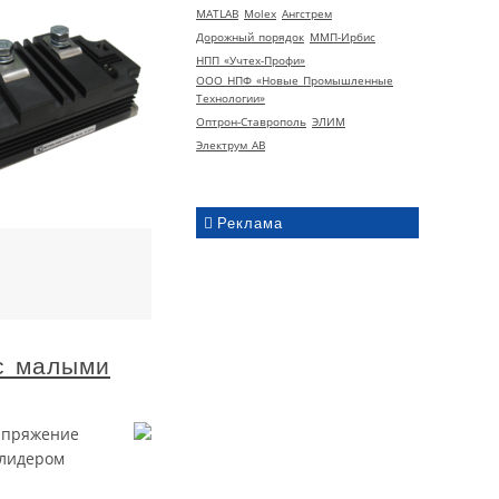
MATLAB
Molex
Ангстрем
Дорожный порядок
ММП-Ирбис
НПП «Учтех-Профи»
ООО НПФ «Новые Промышленные
Технологии»
Оптрон-Ставрополь
ЭЛИМ
Электрум АВ
Реклама
с малыми
апряжение
 лидером