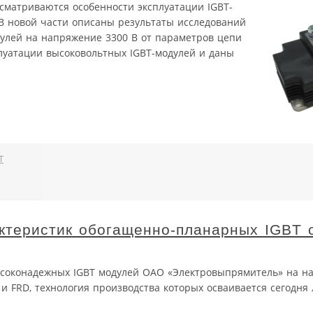
ссматриваются особенности эксплуатации IGBT-
В новой части описаны результаты исследований
дулей на напряжение 3300 В от параметров цепи
луатации высоковольтных IGBT-модулей и даны
T
ктеристик обогащенно-планарных IGBT 
ысоконадежных IGBT модулей ОАО «Электровыпрямитель» на н
 и FRD, технология производства которых осваивается сегодня