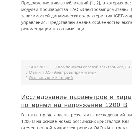
Продолжение цикла публикаций [1, 2], в которых ра
модулей производства ПАО «Электровыпрямитель». 
зависимостей динамических характеристик IGBT-мо
управления. Представлен анализ особенностей эксп
рекомендации по оптимизаци...
14.02.2022
|
Компоненты силовой электроники
,
IGB
Метки:
ПАО «Электровыпрямитель»
Оставить комментарий
Исследование параметров и хара
потерями на напряжение 1200 В
В статье представлены результаты исследований в
1200 В на основе новых российских кристаллов IGBT
отечественной микроэлектроники ОАО «Ангстрем».