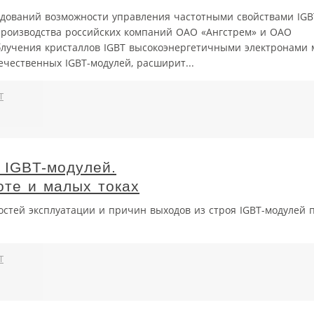
дований возможности управления частотными свойствами IGB
роизводства российских компаний ОАО «Ангстрем» и ОАО
блучения кристаллов IGBT высокоэнергетичными электронами
чественных IGBT-модулей, расширит...
T
 IGBT-модулей.
оте и малых токах
остей эксплуатации и причин выходов из строя IGBT-модулей 
T