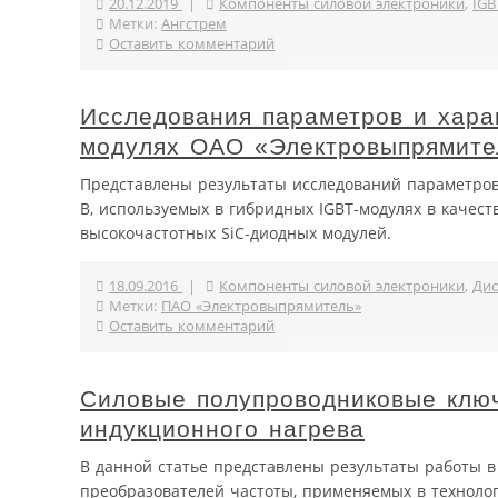
20.12.2019
|
Компоненты силовой электроники
,
IGB
Метки:
Ангстрем
Оставить комментарий
Исследования параметров и хара
модулях ОАО «Электровыпрямите
Представлены результаты исследований параметров
В, используемых в гибридных IGBT-модулях в качест
высокочастотных SiC-диодных модулей.
18.09.2016
|
Компоненты силовой электроники
,
Ди
Метки:
ПАО «Электровыпрямитель»
Оставить комментарий
Силовые полупроводниковые ключ
индукционного нагрева
В данной статье представлены результаты работы 
преобразователей частоты, применяемых в техноло