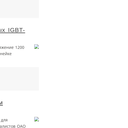
ых IGBT-
яжение 1200
инейке
м
 для
иалистов ОАО