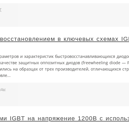
T
восстановлением в ключевых схемах I
раметров и характеристик быстровосстанавливающихся диодов
 качестве защитных оппозитных диодов (freewheeling diode — 
ились на образцах от трех производителей, отличающихся стр
ле...
оды
ми IGBT на напряжение 1200В с исполь