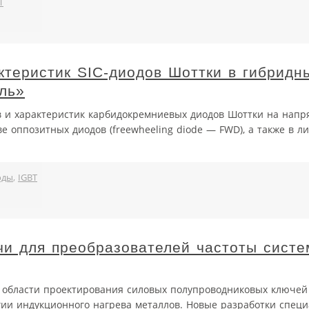
T
ктеристик SIC-диодов Шоттки в гибридн
ль»
 и характеристик карбидокремниевых диодов Шоттки на напр
ве оппозитных диодов (freewheeling diode — FWD), а также в л
оды
,
IGBT
и для преобразователей частоты систе
в области проектирования силовых полупроводниковых ключей
гии индукционного нагрева металлов. Новые разработки спец