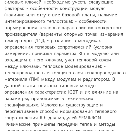
силовых ключей необходимо учесть следующие
факторы: • особенности конструкции модуля
(наличие или отсутствие базовой платы, наличие
интегрированного теплостока); • особенности
нормирования тепловых характеристик конкретного
производителя (варианты опорных точек измерения
температуры [11]); • различия в методиках
определения тепловых сопротивлений (условия
измерений, привязка параметра Rth к модулю или
входящим в него ключам, учет тепловой связи
между ключами, тепловое моделирование); •
теплопроводность и толщина слоя теплопроводящего
материала (TIM) между модулем и радиатором. В
данной статье описаны типовые методы
определения характеристик IGBT и их влияние на
параметры, приводимые в технических
спецификациях. Изложены существующие и
перспективные способы нормирования теплового
сопротивления Rth для модулей SEMIKRON.
Физические принципы передачи тепла и методы
совершенствования систем охлаждения силовых