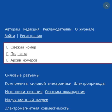
×
×
Авторам
Редакция
Рекламодателям
О журнале
Войти
|
Регистрация
Свежий номер
Подписка
Архив номеров
Skip to content
Силовые разъемы
Компоненты силовой электроники
Электроприводы
Источники питания
Системы охлаждения
Индукционный нагрев
Электромагнитная совместимость