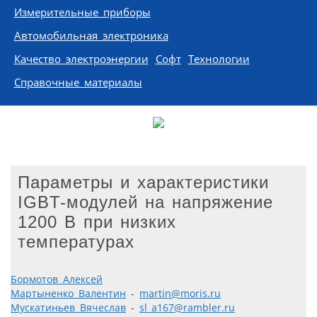
Измерительные приборы
Автомобильная электроника
Качество электроэнергии
Софт
Технологии
Справочные материалы
Параметры и характеристики
IGBT-модулей на напряжение
1200 В при низких
температурах
Бормотов Алексей
Мартыненко Валентин
-
martin@moris.ru
Мускатиньев Вячеслав
-
sl_a167@rambler.ru