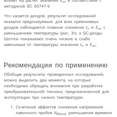
влияет на расчет значения
E
в соответствии с
on
методикой IEC 60747-9.
Что касается диодов, результат исследований
оказался предсказуемым: для всех кремниевых
диодов наблюдается плавное снижение
t
и
E
с
rr
rec
уменьшением температуры (рис. 3г), а SiC-диоды
Шоттки показывают очень низкие и слабо
зависимые от температуры значения
t
и
E
.
rr
rec
Рекомендации по применению
Обобщая результаты проведенных исследований,
можно выделить два момента, на которые
необходимо обращать внимание при разработке
преобразовательной техники, предназначенной для
эксплуатации при низких температурах.
Сочетание эффектов снижения напряжения
лавинного пробоя
V
, уменьшения времени
BR(ces)