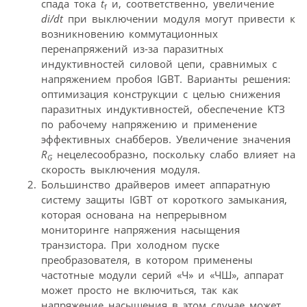
спада тока
t
и, соответственно, увеличение
f
di/dt
при выключении модуля могут привести к
возникновению коммутационных
перенапряжений из-за паразитных
индуктивностей силовой цепи, сравнимых с
напряжением пробоя IGBT. Варианты решения:
оптимизация конструкции с целью снижения
паразитных индуктивностей, обеспечение КТЗ
по рабочему напряжению и применение
эффективных снабберов. Увеличение значения
R
нецелесообразно, поскольку слабо влияет на
G
скорость выключения модуля.
Большинство драйверов имеет аппаратную
систему защиты IGBT от короткого замыкания,
которая основана на непрерывном
мониторинге напряжения насыщения
транзистора. При холодном пуске
преобразователя, в котором применены
частотные модули серий «Ч» и «ЧШ», аппарат
может просто не включиться, так как
напряжение насыщения в этом случае может