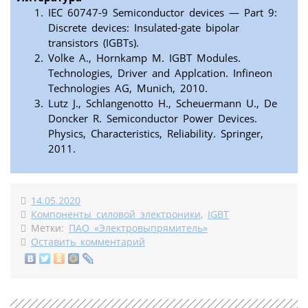
IEC 60747-9 Semiconductor devices — Part 9:
Discrete devices: Insulated-gate bipolar
transistors (IGBTs).
Volke А., Hornkamp M. IGBT Modules.
Technologies, Driver and Applcation. Infineon
Technologies AG, Munich, 2010.
Lutz J., Schlangenotto H., Scheuermann U., De
Doncker R. Semiconductor Power Devices.
Physics, Characteristics, Reliability. Springer,
2011.
14.05.2020
Компоненты силовой электроники
,
IGBT
Метки:
ПАО «Электровыпрямитель»
Оставить комментарий