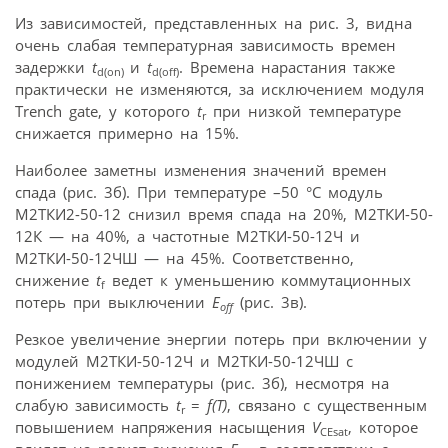
Из зависимостей, представленных на рис. 3, видна
очень слабая температурная зависимость времен
задержки
t
и
t
. Времена нарастания также
d(on)
d(off)
практически не изменяются, за исключением модуля
Trench gate, у которого
t
при низкой температуре
r
снижается примерно на 15%.
Наиболее заметны изменения значений времен
спада (рис. 3б). При температуре –50 °C модуль
М2ТКИ2-50-12 снизил время спада на 20%, М2ТКИ-50-
12К — на 40%, а частотные М2ТКИ-50-12Ч и
М2ТКИ-50-12ЧШ — на 45%. Соответственно,
снижение
t
ведет к уменьшению коммутационных
f
потерь при выключении
E
(рис. 3в).
off
Резкое увеличение энергии потерь при включении у
модулей М2ТКИ-50-12Ч и М2ТКИ-50-12ЧШ с
понижением температуры (рис. 3б), несмотря на
слабую зависимость
t
=
f(T)
, связано с существенным
r
повышением напряжения насыщения
V
, которое
CEsat