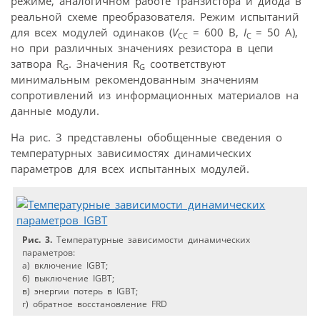
режиме, аналогичном работе транзистора и диода в
реальной схеме преобразователя. Режим испытаний
для всех модулей одинаков (
V
= 600 В,
I
= 50 A),
CC
C
но при различных значениях резистора в цепи
затвора R
. Значения R
соответствуют
G
G
минимальным рекомендованным значениям
сопротивлений из информационных материалов на
данные модули.
На рис. 3 представлены обобщенные сведения о
температурных зависимостях динамических
параметров для всех испытанных модулей.
Рис. 3.
Температурные зависимости динамических
параметров:
а) включение IGBT;
б) выключение IGBT;
в) энергии потерь в IGBT;
г) обратное восстановление FRD