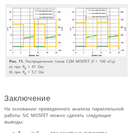
Рис. 11.
Распределение токов C2M MOSFET (f = 100 кГц):
а) при R
= 41 Ом;
g
б) при R
= 5,1 Ом
g
Заключение
На основании приведенного анализа параллельной
работы SiC MOSFET можно сделать следующие
выводы:
R
и
V
— два основных параметра,