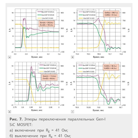
Рис. 7.
Эпюры переключения параллельных Gen-I
SiC MOSFET:
a) включение при R
= 41 Ом;
g
б) выключение при R
= 41 Ом;
g