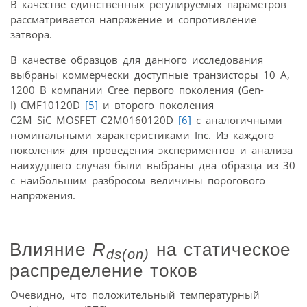
В качестве единственных регулируемых параметров
рассматривается напряжение и сопротивление
затвора.
В качестве образцов для данного исследования
выбраны коммерчески доступные транзисторы 10 А,
1200 В компании Cree первого поколения (Gen-
I) CMF10120D
[5]
и второго поколения
C2M SiC MOSFET C2M0160120D
[6]
с аналогичными
номинальными характеристиками Inc. Из каждого
поколения для проведения экспериментов и анализа
наихудшего случая были выбраны два образца из 30
с наибольшим разбросом величины порогового
напряжения.
Влияние
R
на статическое
ds(on)
распределение токов
Очевидно, что положительный температурный