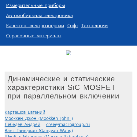
Измерительные приборы
Автомобильная электроника
Качество электроэнергии
Софт
Технологии
Справочные материалы
Динамические и статические
характеристики SiC MOSFET
при параллельном включении
Карташов Евгений
Мооккен Джон (Mookken John )
Лебедев Андрей
-
cree@macrogroup.ru
Ванг Ганьджао (Gangyao Wang)
Шупбах Марчело (Marcelo Schupbach)