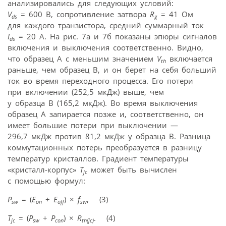
анализировались для следующих условий:
V
= 600 В, сопротивление затвора
R
= 41 Ом
ds
g
для каждого транзистора, средний суммарный ток
I
= 20 А. На рис. 7а и 7б показаны эпюры сигналов
ds
включения и выключения соответственно. Видно,
что образец А с меньшим значением
V
включается
th
раньше, чем образец В, и он берет на себя больший
ток во время переходного процесса. Его потери
при включении (252,5 мкДж) выше, чем
у образца B (165,2 мкДж). Во время выключения
образец А запирается позже и, соответственно, он
имеет большие потери при выключении —
296,7 мкДж против 81,2 мкДж у образца В. Разница
коммутационных потерь преобразуется в разницу
температур кристаллов. Градиент температуры
«кристалл-корпус»
T
может быть вычислен
jc
с помощью формул:
P
= (
E
+
E
) ×
f
, (3)
sw
on
off
sw
T
= (
P
+
P
) ×
R
. (4)
jc
sw
con
th(jc)