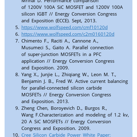
Mrinal D. Performance comparison
of 1200V 100A SiC MOSFET and 1200V 100A
silicon IGBT // Energy Conversion Congress
and Exposition (ECCE). Sept, 2013.
https://www.wolfspeed.com/cmf10120d
https://www.wolfspeed.com/c2m0160120d
Chimento F., Raciti A., Cannone A.,
Musumeci S., Gaito A. Parallel connection
of super-junction MOSFETs in a PFC
application // Energy Conversion Congress
and Exposition. 2009.
Yang X., Junjie L., Zhiqiang W., Leon M. T.,
Benjamin J. B., Fred W. Active current balancing
for parallel-connected silicon carbide
MOSFETs // Energy Conversion Congress
and Exposition. 2013.
Zheng Chen, Boroyevich D., Burgos R.,
Wang F.Characterization and modeling of 1.2 kv,
20 А SiC MOSFETs // Energy Conversion
Congress and Exposition. 2009.
Cree Silicon Carbide Power White Paper: