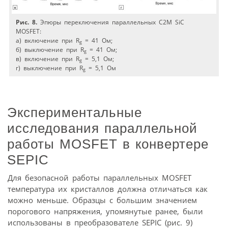
Рис. 8.
Эпюры переключения параллельных C2M SiC
MOSFET:
а) включение при R
= 41 Ом;
g
б) выключение при R
= 41 Ом;
g
в) включение при R
= 5,1 Ом;
g
г) выключение при R
= 5,1 Ом
g
Экспериментальные
исследования параллельной
работы MOSFET в конвертере
SEPIC
Для безопасной работы параллельных MOSFET
температура их кристаллов должна отличаться как
можно меньше. Образцы с большим значением
порогового напряжения, упомянутые ранее, были
использованы в преобразователе SEPIC (рис. 9)