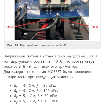
Рис. 10.
Внешний вид конвертера SEPIC
Напряжение питания установлено на уровне 600 В,
ток циркуляции составляет 10 А, что соответствует
мощности 6 кВт для всех экспериментов.
Для каждого поколения MOSFET было проведено
четыре теста при следующих условиях:
R
= 41 Ом,
f
= 30 кГц;
g
R
= 41 Ом,
f
= 100 кГц;
g
R
= 5,1 Ом,
f
= 30 кГц;
g
R
= 5,1 Ом,
f
= 100 кГц.
g