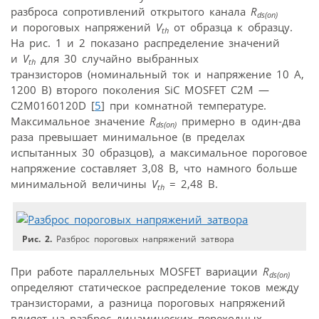
разброса сопротивлений открытого канала
R
ds(on)
и пороговых напряжений
V
от образца к образцу.
th
На рис. 1 и 2 показано распределение значений
и
V
для 30 случайно выбранных
th
транзисторов (номинальный ток и напряжение 10 А,
1200 В) второго поколения SiC MOSFET C2M —
C2M0160120D [
5
] при комнатной температуре.
Максимальное значение
R
примерно в один-два
ds(on)
раза превышает минимальное (в пределах
испытанных 30 образцов), а максимальное пороговое
напряжение составляет 3,08 В, что намного больше
минимальной величины
V
= 2,48 В.
th
Рис. 2.
Разброс пороговых напряжений затвора
При работе параллельных MOSFET вариации
R
ds(on)
определяют статическое распределение токов между
транзисторами, а разница пороговых напряжений
влияет на разброс динамических переходных