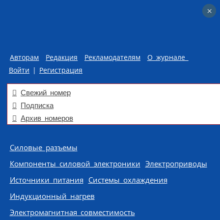
×
×
Авторам
Редакция
Рекламодателям
О журнале
Войти
|
Регистрация
Свежий номер
Подписка
Архив номеров
Skip to content
Силовые разъемы
Компоненты силовой электроники
Электроприводы
Источники питания
Системы охлаждения
Индукционный нагрев
Электромагнитная совместимость