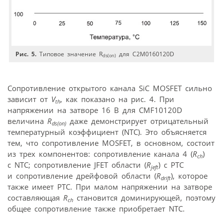
Рис. 5.
Типовое значение R
для C2M0160120D
ds(on)
Сопротивление открытого канала SiC MOSFET сильно
зависит от
V
, как показано на рис. 4. При
th
напряжении на затворе 16 В для CMF10120D
величина
R
даже демонстрирует отрицательный
ds(on)
температурный коэффициент (NTC). Это объясняется
тем, что сопротивление MOSFET, в основном, состоит
из трех компонентов: сопротивление канала 4 (
R
)
ch
с NTC; сопротивление JFET области (
R
) c PTC
jeft
и сопротивление дрейфовой области (
R
), которое
drift
также имеет РТС. При малом напряжении на затворе
составляющая
R
становится доминирующей, поэтому
ch
общее сопротивление также приобретает NTC.