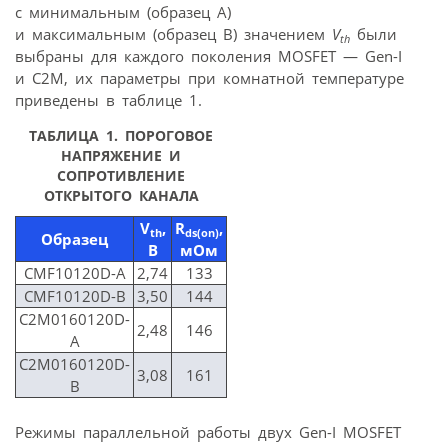
с минимальным (образец А)
и максимальным (образец B) значением
V
были
th
выбраны для каждого поколения MOSFET — Gen-I
и C2M, их параметры при комнатной температуре
приведены в таблице 1.
ТАБЛИЦА 1. ПОРОГОВОЕ
НАПРЯЖЕНИЕ И
СОПРОТИВЛЕНИЕ
ОТКРЫТОГО КАНАЛА
V
,
R
,
th
ds(on)
Образец
B
мОм
CMF10120D-A
2,74
133
CMF10120D-B
3,50
144
C2M0160120D-
2,48
146
A
C2M0160120D-
3,08
161
B
Режимы параллельной работы двух Gen-I MOSFET