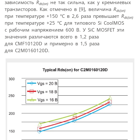
зависимость
R
не так сильна, как у кремниевых
ds(on)
транзисторов. Как отмечено в [9], величина
R
ds(on)
при температуре +150 °С в 2,6 раза превышает
R
ds(on)
при температуре +25 °С для типового Si CoolMOS
с рабочим напряжением 600 В. У SiC MOSFET эти
значения различаются всего в 1,2 раза
для CMF10120D и примерно в 1,5 раза
для C2M0160120D.