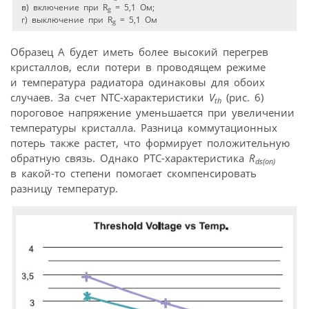
в) включение при R
= 5,1 Ом;
g
г) выключение при R
= 5,1 Ом
g
Образец А будет иметь более высокий перегрев
кристаллов, если потери в проводящем режиме
и температура радиатора одинаковы для обоих
случаев. За счет NTC-характеристики
V
(рис. 6)
th
пороговое напряжение уменьшается при увеличении
температуры кристалла. Разница коммутационных
потерь также растет, что формирует положительную
обратную связь. Однако РТС-характеристика
R
ds(on)
в какой-то степени помогает скомпенсировать
разницу температур.