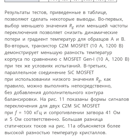
Результаты тестов, приведенные в таблице,
позволяют сделать некоторые выводы. Во-первых,
выбор меньшего значения
R
или меньшей частоты
g
переключения позволяет снизить динамические
потери и градиент температур для образцов А и В.
Во-вторых, транзистор C2M MOSFET (10 А, 1200 В)
демонстрирует меньшую разность температур
корпуса по сравнению с MOSFET Gen-I (10 А, 1200 В)
при тех же условиях испытаний. В-третьих,
параллельное соединение SiC MOSFET
при использовании низкого значения
R
, как
g
правило, можно выполнять непосредственно,
без добавления дополнительного контура
балансировки. На рис. 11 показаны формы сигналов
переключения для двух C2M SiC MOSFET
при
f
= 100 кГц и сопротивлении затвора 41 Ом
и 5 Ом соответственно. Большая разница
статических токов на рис. 11а объясняется более
высокой разностью температур кристаллов.