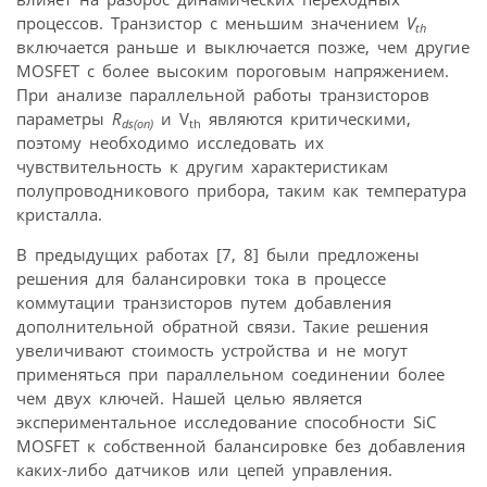
процессов. Транзистор с меньшим значением
V
th
включается раньше и выключается позже, чем другие
MOSFET с более высоким пороговым напряжением.
При анализе параллельной работы транзисторов
параметры
R
и V
являются критическими,
ds(on)
th
поэтому необходимо исследовать их
чувствительность к другим характеристикам
полупроводникового прибора, таким как температура
кристалла.
В предыдущих работах [7, 8] были предложены
решения для балансировки тока в процессе
коммутации транзисторов путем добавления
дополнительной обратной связи. Такие решения
увеличивают стоимость устройства и не могут
применяться при параллельном соединении более
чем двух ключей. Нашей целью является
экспериментальное исследование способности SiC
MOSFET к собственной балансировке без добавления
каких-либо датчиков или цепей управления.