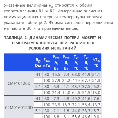
Указанные величины
R
относятся к обоим
g
сопротивлениям R1 и R2. Измеренные значения
коммутационных потерь и температуры корпуса
указаны в таблице 2. Формы сигналов переключения
на частоте 30 кГц приведены выше.
ТАБЛИЦА 2. ДИНАМИЧЕСКИЕ ПОТЕРИ MOSFET И
ТЕМПЕРАТУРА КОРПУСА ПРИ РАЗЛИЧНЫХ
УСЛОВИЯХ ИСПЫТАНИЙ
P
-
P
-
Т
-
Т
-
sw
sw
с
с
R
,
F
,
∆
Т
,
g
sw
с
A,
В,
А,
В,
Ом
кГц
°С
Вт
Вт
°С
°С
41
30
16,5
7,4
63,0
41,9
21,1
100
57,9
24,2
119
67,7
51,3
CMF10120D
5,1
30
6,3
4,1
43,7
37,5
6,2
100
21,4
14,0
64,5
51,5
13,0
41
30
7,3
4,8
49,2
41,6
7,6
100
23,9
16,3
72,1
58,4
13,7
C2M0160120D
5,1
30
2,1
1,8
44,0
38,3
5,7
100
6,8
6,1
55,6
46,6
9,0