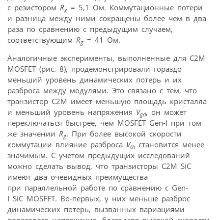
с резистором
R
= 5,1 Ом. Коммутационные потери
g
и разница между ними сокращены более чем в два
раза по сравнению с предыдущим случаем,
соответствующим
R
= 41 Ом.
g
Аналогичные эксперименты, выполненные для C2M
MOSFET (рис. 8), продемонстрировали гораздо
меньший уровень динамических потерь и их
разброса между модулями. Это связано с тем, что
транзистор C2M имеет меньшую площадь кристалла
и меньший уровень напряжения
V
, он может
gd
переключаться быстрее, чем MOSFET Gen-I при том
же значении
R
. При более высокой скорости
g
коммутации влияние разброса
V
становится менее
th
значимым. С учетом предыдущих исследований
можно сделать вывод, что транзисторы C2M SiC
имеют два очевидных преимущества
при параллельной работе по сравнению с Gen-
I SiC MOSFET. Во-первых, у них меньше разброс
динамических потерь, вызванных вариациями
порогового напряжения, благодаря высокой скорости