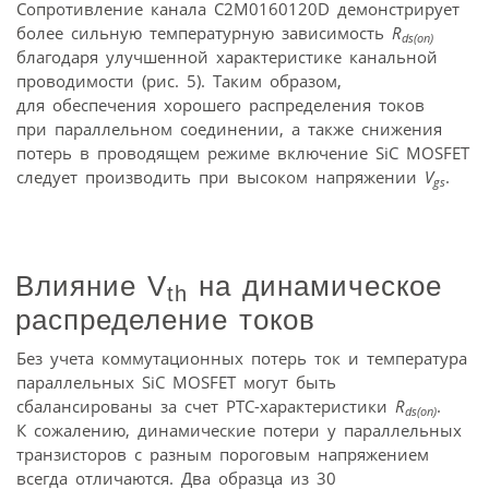
Сопротивление канала C2M0160120D демонстрирует
более сильную температурную зависимость
R
ds(on)
благодаря улучшенной характеристике канальной
проводимости (рис. 5). Таким образом,
для обеспечения хорошего распределения токов
при параллельном соединении, а также снижения
потерь в проводящем режиме включение SiC MOSFET
следует производить при высоком напряжении
V
.
gs
Влияние V
на динамическое
th
распределение токов
Без учета коммутационных потерь ток и температура
параллельных SiC MOSFET могут быть
сбалансированы за счет РТС-характеристики
R
.
ds(on)
К сожалению, динамические потери у параллельных
транзисторов с разным пороговым напряжением
всегда отличаются. Два образца из 30