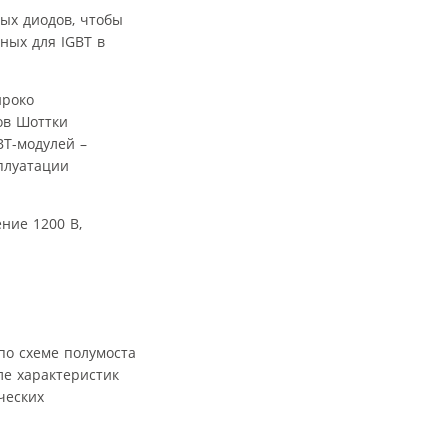
ых диодов, чтобы
ных для IGBT в
ироко
ов Шоттки
BT-модулей –
плуатации
ние 1200 В,
по схеме полумоста
ле характеристик
ческих