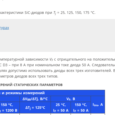
рактеристики SiC-диодов при
T
= 25, 125, 150, 175 °C.
j
 температурной зависимости
V
с отрицательного на положительн
F
iC D3 – при 8 А при номинальном токе диода 50 А. Следователь
лях допустимо использовать диоды всех трех изготовителей. В
етров диодов всех трех типов.
РЕНИЙ СТАТИЧЕСКИХ ПАРАМЕТРОВ
 и режимы измерений
ΔV
/ΔTj, В/°С
V
, B
BR
F
I
, А
150 °C,
25 °C,
150 °C,
inv
ΔT
= 125°C
j
= 1200 В
I
= 50 А
I
= 50 А
R
F
F