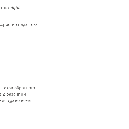
 тока
di
/
dt
F
корости спада тока
 токов обратного
в 2 раза (при
ения
I
во всем
RM