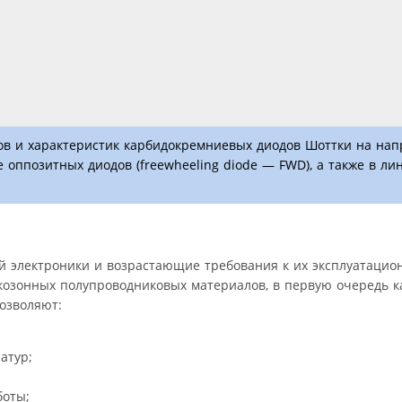
в и характеристик карбидокремниевых диодов Шоттки на нап
 оппозитных диодов (freewheeling diode — FWD), а также в ли
й электроники и возрастающие требования к их эксплуатаци
озонных полупроводниковых материалов, в первую очередь к
озволяют:
атур;
боты;