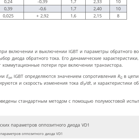
0,24
-0,39
1,7
2,33
10
0,39
-0,6
1,7
2,40
10
0,025
+ 2,92
1,6
2,15
8
 при включении и выключении IGBT и параметры обратного в
ор диода обратного тока. Его динамические характеристики,
т коммутационные потери при включении транзистора.
нии
E
IGBT определяются значением сопротивления
R
в цепи
on
G
лируются и скорость изменения тока
di
/dt
, и характеристики о
F
оведены стандартным методом с помощью полумостовой испыт
 параметров оппозитного диода VD1