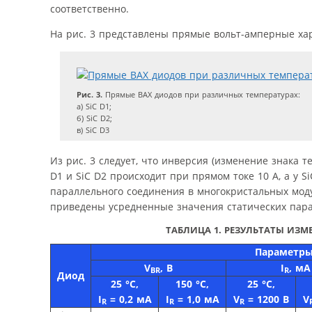
соответственно.
На рис. 3 представлены прямые вольт-амперные ха
Рис. 3.
Прямые ВАХ диодов при различных температурах:
а) SiC D1;
б) SiC D2;
в) SiC D3
Из рис. 3 следует, что инверсия (изменение знака
D1 и SiC D2 происходит при прямом токе 10 А, а у S
параллельного соединения в многокристальных моду
приведены усредненные значения статических парам
ТАБЛИЦА 1.
РЕЗУЛЬТАТЫ ИЗМЕ
Параметры
V
, B
I
, мА
BR
R
Диод
25 °C,
150 °C,
25 °C,
I
= 0,2 мА
I
= 1,0 мА
V
= 1200 В
V
R
R
R