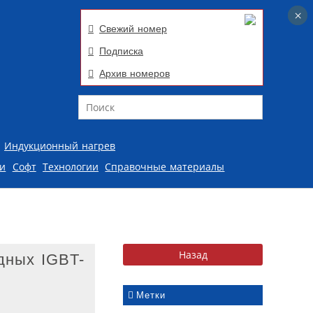
×
×
Свежий номер
Подписка
Архив номеров
Поиск
Индукционный нагрев
ии
Софт
Технологии
Справочные материалы
дных IGBT-
Метки