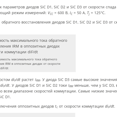
 параметров диодов SiC D1, SiC D2 и SiC D3 от скорости спада
дующий режим измерений:
V
= 600 В,
I
= 50 А,
T
= 125°C.
CC
C
j
обратного восстановления диодов SiC D1, SiC D2 и SiC D3 от с
имость максимального тока обратного
ния IRM в оппозитных диодах от скорости
diF/dt
ростом
di
/
dt
растет
I
. У диода SiC D3 самые высокие значения
F
RM
т
di
/
dt
. У диодов SiC D1 и SiC D2 токи
I
меньше, чем у SiC D3, 
F
RM
о всем диапазоне скоростей коммутации. Самые низкие знач
iC D1.
еключения оппозитных диодов
t
от скорости коммутации
di
/
dt
.
c
F