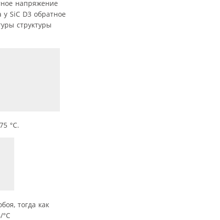
атное напряжение
 у SiC D3 обратное
туры структуры
75 °C.
оя, тогда как
/°С