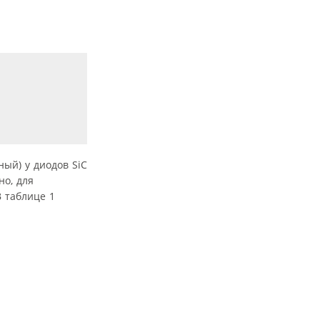
ый) у диодов SiC
но, для
 таблице 1