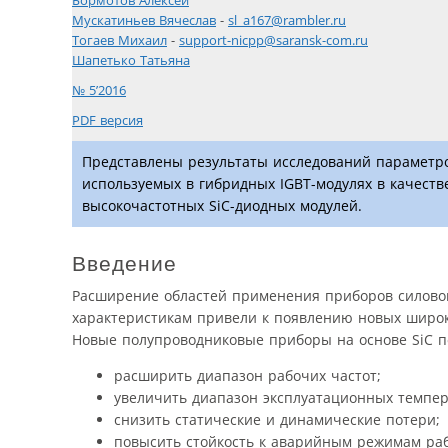
Бормотов Алексей
Мускатиньев Вячеслав
-
sl_a167@rambler.ru
Тогаев Михаил
-
support-nicpp@saransk-com.ru
Шапетько Татьяна
№ 5’2016
PDF версия
Представлены результаты исследований параметро
используемых в гибридных IGBT-модулях в качестве
высокочастотных SiC-диодных модулей.
Введение
Расширение областей применения приборов силово
характеристикам привели к появлению новых широк
Новые полупроводниковые приборы на основе SiC п
расширить диапазон рабочих частот;
увеличить диапазон эксплуатационных темпер
снизить статические и динамические потери;
повысить стойкость к аварийным режимам ра