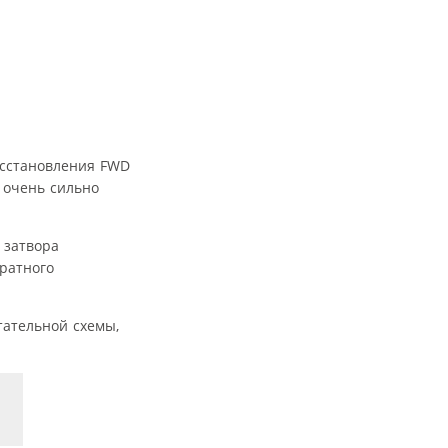
осстановления FWD
 очень сильно
 затвора
братного
ательной схемы,