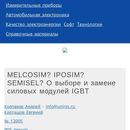
Измерительные приборы
Автомобильная электроника
Качество электроэнергии
Софт
Технологии
Справочные материалы
MELCOSIM? IPOSIM?
SEMISEL? О выборе и замене
силовых модулей IGBT
Колпаков Андрей
-
info@unirec.ru
Карташов Евгений
№ 1’2005
PDF версия