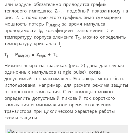
или модуль обязательно приводится график
теплового импеданса Z
, подобный показанному на
thJC
рис. 2. С помощью этого графика, зная суммарную
мощность потерь Р
за время импульса
DM(DF)
проводимости t
, коэффициент заполнения D и
Р
температуру корпуса элемента T
, можно определить
С
температуру кристалла T
:
J
T
= Р
x Z
+ Т
J
DM(DF)
thJC
C
Нижняя эпюра на графиках (рис. 2) дана для случая
одиночных импульсов (single pulse), когда
допустимый ток максимален. Эта эпюра может быть
использована, например, для расчета режима защиты
от короткого замыкания. С ее помощью можно
определить допустимый пиковый ток короткого
замыкания и минимальное время отключения
транзистора при циклическом характере работы
схемы защиты.