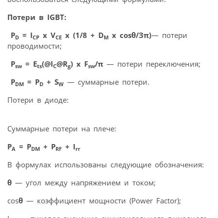
Потери в IGBT:
P
= I
x V
x (1/8 + D
x cosθ/Зπ)
— потери
D
CP
CE
M
проводимости;
P
= E
(@I
@R
) x F
/π
— потери переключения;
sw
ts
C
g
sw
P
= P
+ S
— суммарные потери.
DM
D
W
Потери в диоде:
Суммарные потери на плече:
P
= P
+ P
+ I
A
DM
RF
rr
В формулах использованы следующие обозначения:
θ
— угол между напряжением и током;
cos
θ
— коэффициент мощности (Power Factor);