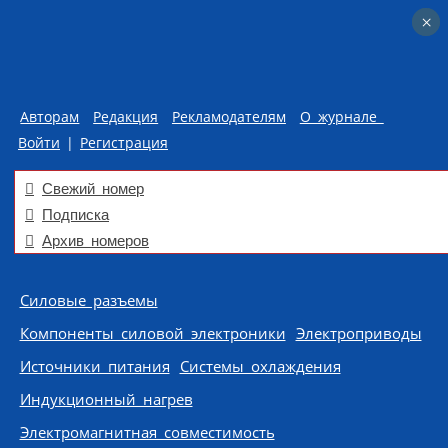
×
×
Авторам
Редакция
Рекламодателям
О журнале
Войти
|
Регистрация
Свежий номер
Подписка
Архив номеров
Skip to content
Силовые разъемы
Компоненты силовой электроники
Электроприводы
Источники питания
Системы охлаждения
Индукционный нагрев
Электромагнитная совместимость