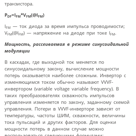
транзистора.
P
=I
*V
(@I
)
DF
FM
FM
FM
I
— ток диода за время импульса проводимости;
FM
V
(@I
) — напряжение на диоде при токе I
.
FM
FM
FM
Мощность, рассеиваемая в режиме синусоидальной
модуляции
В каскадах, где выходной ток меняется по
синусоидальному закону, вычисление мощности
потерь оказывается наиболее сложным. Инвертор с
изменяющимся током обычно называют VVVF-
инвертором (variable voltage variable frequency). В
таких преобразователях скважность импульсов
управления изменяется по закону, заданному схемой
управления. Потери в VVVF-инверторе зависят от
температуры, частоты ШИМ, скважности, величины
тока пульсаций и других факторов. Для оценки
мощности потерь в данном случае можно
воспользоваться следующими формулами: