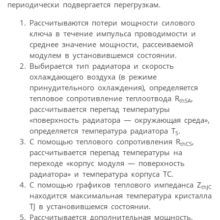
периодически подвергается перегрузкам.
Рассчитываются потери мощности силового
ключа в течение импульса проводимости и
среднее значение мощности, рассеиваемой
модулем в установившемся состоянии.
Выбирается тип радиатора и скорость
охлаждающего воздуха (в режиме
принудительного охлаждения), определяется
тепловое сопротивление теплоотвода R
,
thSA
рассчитывается перепад температуры
«поверхность радиатора — окружающая среда»,
определяется температура радиатора T
.
S
С помощью теплового сопротивления R
,
thCS
рассчитывается перепад температуры на
переходе «корпус модуля — поверхность
радиатора» и температура корпуса TC.
С помощью графиков теплового импеданса Z
thJC
находится максимальная температура кристалла
TJ в установившемся состоянии.
Рассчитывается дополнительная мощность,