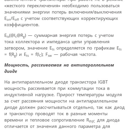
«жесткого переключения» необходимо пользоваться
значениями энергии потерь включения/выключения
E
/E
с учетом соответствующих корректирующих
on
off
коэффициентов.
E
(@I
@R
) — суммарная энергия потерь с учетом
ts
c
g
тока коллектора и импеданса цепи управления
затвором, значение E
определяется по графикам E
ts
ts
= f(R
) и E
= f(I
); F
— рабочая частота.
g
ts
С
sw
Мощность, рассеиваемая на антипараллельном
диоде
На антипараллельном диоде транзистора IGBT
мощность рассеивается при коммутации тока в
индуктивной нагрузке. Прирост температуры модуля
за счет рассеяния мощности на антипараллельном
диоде должен рассчитываться отдельно, так как диод
и транзистор проводят ток в разные моменты
времени и тепловое сопротивление R
для диода
thJC
отличается от значения данного параметра для