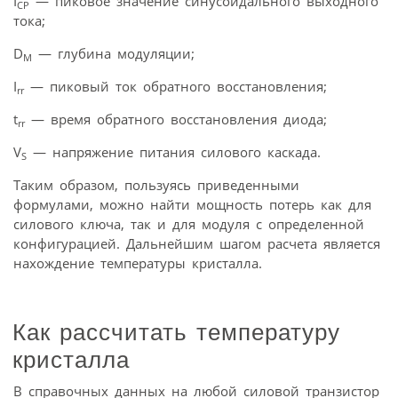
I
— пиковое значение синусоидального выходного
CP
тока;
D
— глубина модуляции;
M
I
— пиковый ток обратного восстановления;
rr
t
— время обратного восстановления диода;
rr
V
— напряжение питания силового каскада.
S
Таким образом, пользуясь приведенными
формулами, можно найти мощность потерь как для
силового ключа, так и для модуля с определенной
конфигурацией. Дальнейшим шагом расчета является
нахождение температуры кристалла.
Как рассчитать температуру
кристалла
В справочных данных на любой силовой транзистор