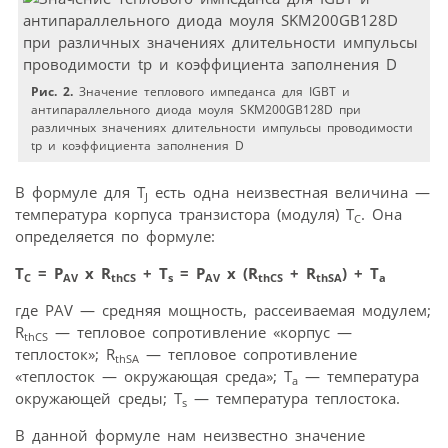
Рис. 2.
Значение теплового импеданса для IGBT и
антипараллельного диода моуля SKM200GB128D при
различных значениях длительности импульсы проводимости
tp и коэффициента заполнения D
В формуле для T
есть одна неизвестная величина —
J
температура корпуса транзистора (модуля) Т
. Она
C
определяется по формуле:
Т
= P
x R
+ T
= P
x (R
+ R
) + T
C
AV
thCS
s
AV
thCS
thSA
a
где PAV — средняя мощность, рассеиваемая модулем;
R
— тепловое сопротивление «корпус —
thCS
теплосток»; R
— тепловое сопротивление
thSA
«теплосток — окружающая среда»; T
— температура
a
окружающей среды; T
— температура теплостока.
s
В данной формуле нам неизвестно значение