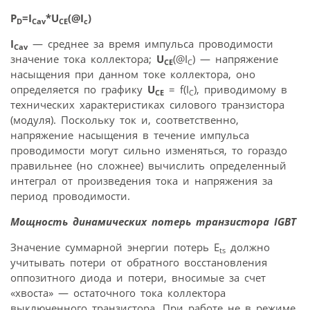
P
=I
*U
(@I
)
D
Cav
CE
c
I
— среднее за время импульса проводимости
Cav
значение тока коллектора;
U
(@I
) — напряжение
С
CE
насыщения при данном токе коллектора, оно
определяется по графику
U
= f(I
), приводимому в
С
CE
технических характеристиках силового транзистора
(модуля). Поскольку ток и, соответственно,
напряжение насыщения в течение импульса
проводимости могут сильно изменяться, то гораздо
правильнее (но сложнее) вычислить определенный
интеграл от произведения тока и напряжения за
период проводимости.
Мощность динамических потерь транзистора IGBT
Значение суммарной энергии потерь E
должно
ts
учитывать потери от обратного восстановления
оппозитного диода и потери, вносимые за счет
«хвоста» — остаточного тока коллектора
выключенного транзистора. При работе не в режиме