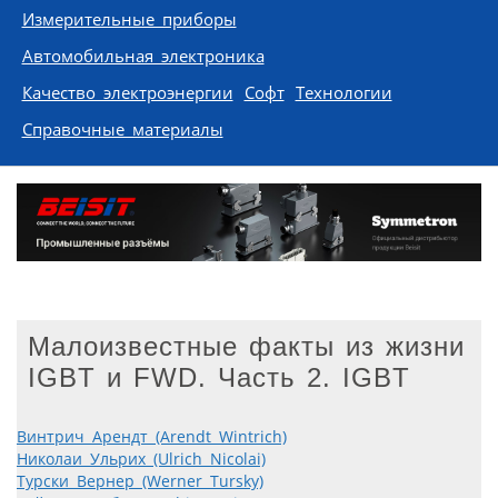
Измерительные приборы
Автомобильная электроника
Качество электроэнергии
Софт
Технологии
Справочные материалы
Малоизвестные факты из жизни
IGBT и FWD. Часть 2. IGBT
Винтрич Арендт (Arendt Wintrich)
Николаи Ульрих (Ulrich Nicolai)
Турски Вернер (Werner Tursky)