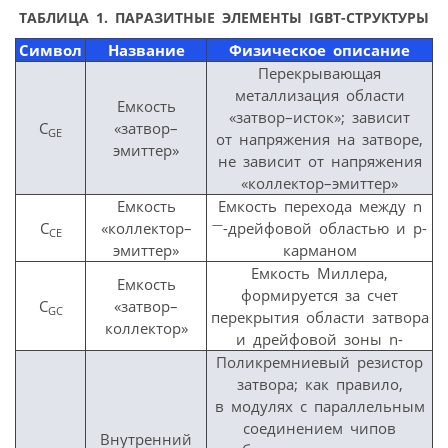
ТАБЛИЦА 1.
ПАРАЗИТНЫЕ ЭЛЕМЕНТЫ IGBT-СТРУКТУРЫ
Символ
Название
Физическое описание
Перекрывающая
металлизация области
Емкость
«затвор–исток»; зависит
C
«затвор–
GE
от напряжения на затворе,
эмиттер»
не зависит от напряжения
«коллектор–эмиттер»
Емкость
Емкость перехода между n
—
C
«коллектор–
-дрейфовой областью и р-
CE
эмиттер»
карманом
Емкость Миллера,
Емкость
формируется за счет
C
«затвор–
GC
перекрытия области затвора
коллектор»
и дрейфовой зоны n-
Поликремниевый резистор
затвора; как правило,
в модулях с параллельным
соединением чипов
Внутренний