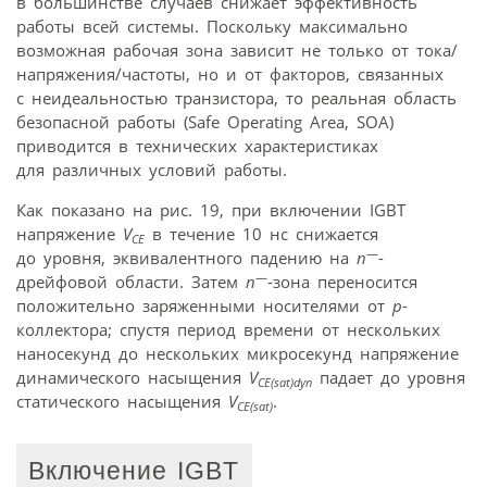
в большинстве случаев снижает эффективность
работы всей системы. Поскольку максимально
возможная рабочая зона зависит не только от тока/
напряжения/частоты, но и от факторов, связанных
с неидеальностью транзистора, то реальная область
безопасной работы (Safe Operating Area, SOA)
приводится в технических характеристиках
для различных условий работы.
Как показано на рис. 19, при включении IGBT
напряжение
V
в течение 10 нс снижается
CE
—
до уровня, эквивалентного падению на
n
-
—
дрейфовой области. Затем
n
-зона переносится
положительно заряженными носителями от
р
-
коллектора; спустя период времени от нескольких
наносекунд до нескольких микросекунд напряжение
динамического насыщения
V
падает до уровня
CE(sat)dyn
статического насыщения
V
.
CE(sat)
Включение IGBT