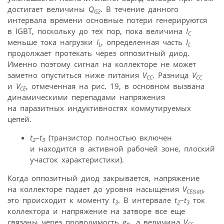
достигает величины
Q
. В течение данного
G2
интервала времени основные потери генерируются
в IGBT, поскольку до тех пор, пока величина
I
C
меньше тока нагрузки
I
, определенная часть
I
L
L
продолжает протекать через оппозитный диод.
Именно поэтому сигнал на коллекторе не может
заметно опуститься ниже питания
V
. Разница
V
CC
CC
и
V
, отмеченная на рис. 19, в основном вызвана
CЕ
динамическими перепадами напряжения
на паразитных индуктивностях коммутируемых
цепей.
t
–
t
(транзистор полностью включен
2
3
и находится в активной рабочей зоне, плоский
участок характеристики).
Когда оппозитный диод закрывается, напряжение
на коллекторе падает до уровня насыщения
V
,
CE(sat)
это происходит к моменту
t
. В интервале
t
–
t
ток
3
2
3
коллектора и напряжение на затворе все еще
связаны через проводимость
g
, а величина
V