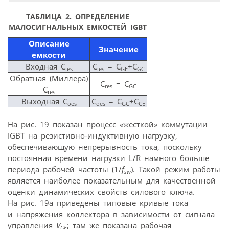
ТАБЛИЦА 2.
ОПРЕДЕЛЕНИЕ
МАЛОСИГНАЛЬНЫХ ЕМКОСТЕЙ IGBT
Описание
Значение
емкости
Входная C
C
= C
+C
ies
ies
GE
GC
Обратная (Миллера)
C
= C
res
GC
C
res
Выходная C
C
= C
+C
оes
оes
GС
CЕ
На рис. 19 показан процесс «жесткой» коммутации
IGBT на резистивно-индуктивную нагрузку,
обеспечивающую непрерывность тока, поскольку
постоянная времени нагрузки L/R намного больше
периода рабочей частоты (1/
f
). Такой режим работы
sw
является наиболее показательным для качественной
оценки динамических свойств силового ключа.
На рис. 19а приведены типовые кривые тока
и напряжения коллектора в зависимости от сигнала
управления
V
; там же показана рабочая
GE