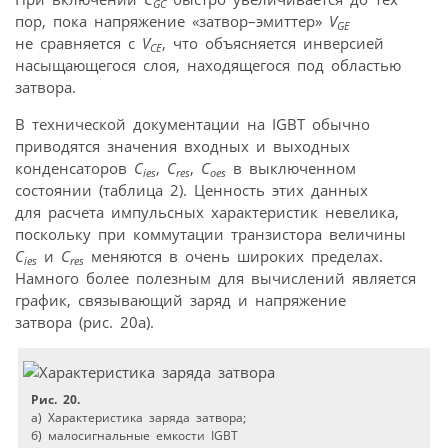
GC
пор, пока напряжение «затвор–эмиттер»
V
GE
не сравняется с
V
, что объясняется инверсией
CE
насыщающегося слоя, находящегося под областью
затвора.
В технической документации на IGBT обычно
приводятся значения входных и выходных
конденсаторов
C
,
C
,
C
в выключенном
ies
res
oes
состоянии (таблица 2). Ценность этих данных
для расчета импульсных характеристик невелика,
поскольку при коммутации транзистора величины
C
и
C
меняются в очень широких пределах.
ies
res
Намного более полезным для вычислений является
график, связывающий заряд и напряжение
затвора (рис. 20а).
Рис. 20.
a) Характеристика заряда затвора;
б) малосигнальные емкости IGBT