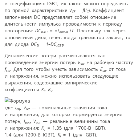
в спецификациях IGBT, их также можно определить
по прямой характеристике
V
=
f
(
I
). Коэффициент
CE
C
заполнения DC представляет собой отношение
длительности импульса проводимости к периоду
повторения:
DC
= =
t
/
T
. Поскольку ток через
IGBT
onIGBT
оппозитный диод течет, когда транзистор закрыт, то
для диода
DC
=
1–DC
.
D
IGBT
Динамические потери рассчитываются как
произведение энергии потерь
E
на рабочую частоту
sw
f
. Для того чтобы учесть зависимость
E
от тока
sw
sw
и напряжения, можно использовать следующие
выражения, содержащие эмпирические
коэффициенты
K
,
K
:
i
v
где:
I
,
V
— номинальные значения тока
ref
ref
и напряжения, для которых нормируется энергия
потерь;
I
,
V
— реальные величины тока
out
out
и напряжения;
K
= 1,35 (для 1700-В IGBT),
v
1,4 (для 1200-В IGBT),
K
= 1 (для IGBT),
i