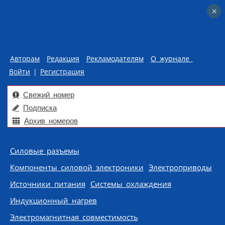
×
×
Авторам
Редакция
Рекламодателям
О журнале
Войти
|
Регистрация
Свежий номер
Подписка
Архив номеров
Skip to content
Силовые разъемы
Компоненты силовой электроники
Электроприводы
Источники питания
Системы охлаждения
Индукционный нагрев
Электромагнитная совместимость