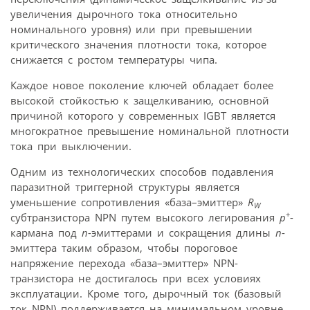
увеличения дырочного тока относительно
номинального уровня) или при превышении
критического значения плотности тока, которое
снижается с ростом температуры чипа.
Каждое новое поколение ключей обладает более
высокой стойкостью к защелкиванию, основной
причиной которого у современных IGBT является
многократное превышение номинальной плотности
тока при выключении.
Одним из технологических способов подавления
паразитной триггерной структуры является
уменьшение сопротивления «база–эмиттер»
R
W
+
субтранзистора NPN путем высокого легирования
p
-
кармана под
n
-эмиттерами и сокращения длины
n
-
эмиттера таким образом, чтобы пороговое
напряжение перехода «база–эмиттер» NPN-
транзистора не достигалось при всех условиях
эксплуатации. Кроме того, дырочный ток (базовый
ток NPN) поддерживается на минимальном уровне