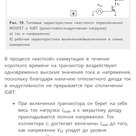
Рис. 19.
Типовые характеристики «жесткого» переключения
MOSFET и IGBT (резистивно-индуктивная нагрузка):
а) ток и напряжение;
б) рабочая характеристика включения/выключения и схема
измерения
В процессе «жесткой» коммутации в течение
короткого времени на транзистор воздействуют
одновременно высокие значения тока и напряжения,
поскольку благодаря наличию оппозитного диода ток
в индуктивности не прерывается при отключении
IGBT:
При включении транзистора он берет на себя
весь ток нагрузки
I
, а к закрытому диоду
load
прикладывается полное напряжение. Ток
коллектора
I
достигает величины
I
до того,
C
load
как напряжение
V
упадет до уровня
CE