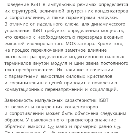
Поведение IGBT в импульсных режимах определяется
их структурой, величиной внутренних конденсаторов
и сопротивлений, а также параметрами нагрузки.
В отличие от идеального ключа, для динамического
управления IGBT требуется определенная мощность,
что связано с необходимостью перезаряда входных
емкостей изолированного MOS-затвора. Кроме того,
на процесс переключения заметное влияние
оказывают распределенные индуктивности силовых
терминалов внутри модуля и шин звена постоянного
тока преобразователя. Их наличие в сочетании
с паразитными емкостями силовых кристаллов
и соединительных цепей приводит к появлению
коммутационных перенапряжений и осцилляций.
Зависимость импульсных характеристик IGBT
от величины внутренних конденсаторов
и сопротивлений может быть объяснена следующим
образом. У выключенного транзистора значение
обратной емкости
C
мало и примерно равно
C
.
GC
CE
При включении
C
быстро увеличивается до тех