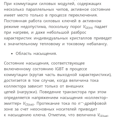
При коммутации силовых модулей, содержащих
несколько параллельных чипов, активное состояние
имеет место только в процессе переключения.
Постоянная работа силовых ключей в активном
режиме недопустима, поскольку порог
V
падает
GE(th)
при нагреве, и даже небольшой разброс
характеристик индивидуальных кристаллов приведет
к значительному тепловому и токовому небалансу.
Область насыщения.
Состояние насыщения, соответствующее
включенному состоянию IGBT в процессе
коммутации (крутая часть выходной характеристики),
достигается в том случае, когда величина тока
коллектора зависит только от внешних
цепей (нагрузки). Поведение транзистора при этом
определяется напряжением насыщения «коллектор–
—
эмиттер»
V
. Протекание тока по
n
-дрейфовой
CE(sat)
зоне за счет неосновных носителей приводит
к насыщению ключа. Отметим, что величина
V
CE(sat)