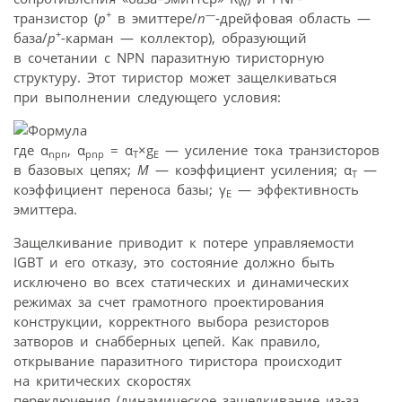
W
+
—
транзистор (
p
в эмиттере/
n
-дрейфовая область —
+
база/
р
-карман — коллектор), образующий
в сочетании с NPN паразитную тиристорную
структуру. Этот тиристор может защелкиваться
при выполнении следующего условия:
где α
, α
= α
×g
— усиление тока транзисторов
npn
pnp
Т
Е
в базовых цепях;
М
— коэффициент усиления; α
—
Т
коэффициент переноса базы; γ
— эффективность
Е
эмиттера.
Защелкивание приводит к потере управляемости
IGBT и его отказу, это состояние должно быть
исключено во всех статических и динамических
режимах за счет грамотного проектирования
конструкции, корректного выбора резисторов
затворов и снабберных цепей. Как правило,
открывание паразитного тиристора происходит
на критических скоростях
переключения (динамическое защелкивание из-за