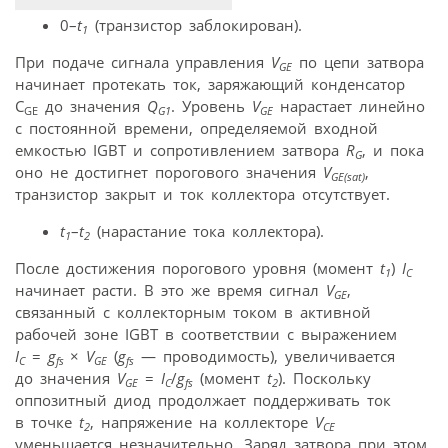
0–
t
(транзистор заблокирован).
1
При подаче сигнала управления
V
по цепи затвора
GE
начинает протекать ток, заряжающий конденсатор
C
до значения
Q
. Уровень
V
нарастает линейно
GE
G1
GE
с постоянной времени, определяемой входной
емкостью IGBT и сопротивлением затвора
R
, и пока
G
оно не достигнет порогового значения
V
,
GE(sat)
транзистор закрыт и ток коллектора отсутствует.
t
–
t
(нарастание тока коллектора).
1
2
После достижения порогового уровня (момент
t
)
I
1
C
начинает расти. В это же время сигнал
V
,
GE
связанный с коллекторным током в активной
рабочей зоне IGBT в соответствии с выражением
I
=
g
×
V
(
g
— проводимость), увеличивается
C
fs
GE
fs
до значения
V
=
I
/
g
(момент
t
). Поскольку
GE
C
fs
2
оппозитный диод продолжает поддерживать ток
в точке
t
, напряжение на коллекторе
V
2
CE
уменьшается незначительно. Заряд затвора при этом