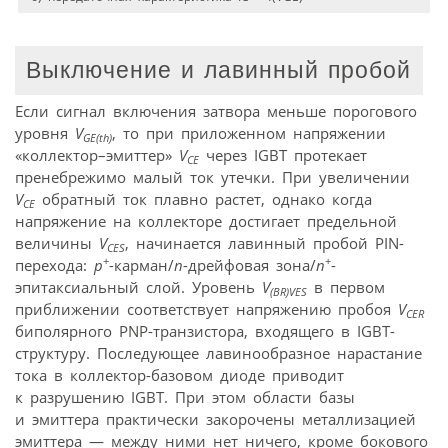
Выключение и лавинный пробой
Если сигнал включения затвора меньше порогового
уровня
V
, то при приложенном напряжении
GE(th)
«коллектор–эмиттер»
V
через IGBT протекает
CE
пренебрежимо малый ток утечки. При увеличении
V
обратный ток плавно растет, однако когда
CE
напряжение на коллекторе достигает предельной
величины
V
, начинается лавинный пробой PIN-
CES
+
+
перехода:
p
-карман/
n
-дрейфовая зона/
n
-
эпитаксиальный слой. Уровень
V
в первом
(BR)VES
приближении соответствует напряжению пробоя
V
CER
биполярного PNP-транзистора, входящего в IGBT-
структуру. Последующее лавинообразное нарастание
тока в коллектор-базовом диоде приводит
к разрушению IGBT. При этом области базы
и эмиттера практически закорочены металлизацией
эмиттера — между ними нет ничего, кроме бокового