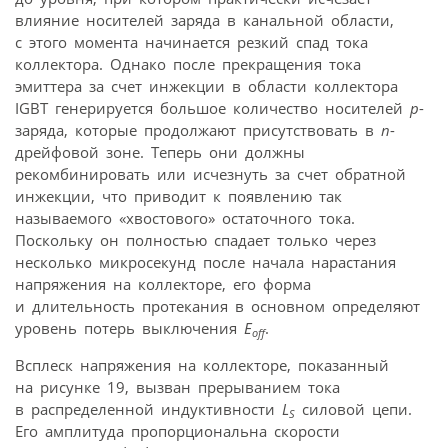
влияние носителей заряда в канальной области,
с этого момента начинается резкий спад тока
коллектора. Однако после прекращения тока
эмиттера за счет инжекции в области коллектора
IGBT генерируется большое количество носителей
р
-
заряда, которые продолжают присутствовать в
n
-
дрейфовой зоне. Теперь они должны
рекомбинировать или исчезнуть за счет обратной
инжекции, что приводит к появлению так
называемого «хвостового» остаточного тока.
Поскольку он полностью спадает только через
несколько микросекунд после начала нарастания
напряжения на коллекторе, его форма
и длительность протекания в основном определяют
уровень потерь выключения
E
.
off
Всплеск напряжения на коллекторе, показанный
на рисунке 19, вызван прерыванием тока
в распределенной индуктивности
L
силовой цепи.
S
Его амплитуда пропорциональна скорости