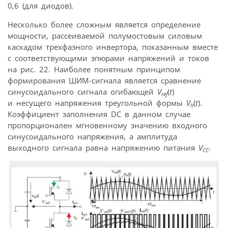
0,6 (для диодов).
Несколько более сложным является определение
мощности, рассеиваемой полумостовым силовым
каскадом трехфазного инвертора, показанным вместе
с соответствующими эпюрами напряжений и токов
на рис. 22. Наиболее понятным принципом
формирования ШИМ-сигнала является сравнение
синусоидального сигнала огибающей
V
(
t
)
ref
и несущего напряжения треугольной формы
V
(
t
).
h
Коэффициент заполнения DC в данном случае
пропорционален мгновенному значению входного
синусоидального напряжения, а амплитуда
выходного сигнала равна напряжению питания
V
.
CC