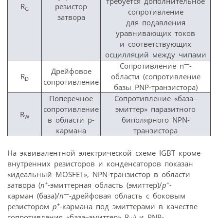
требуется дополнительное
R
резистор
G
сопротивление
затвора
для подавления
уравнивающих токов
и соответствующих
осцилляций между чипами
—
Сопротивление n
-
Дрейфовое
R
области (сопротивление
D
сопротивление
базы PNP-транзистора)
Поперечное
Сопротивление «база–
сопротивление
эмиттер» паразитного
R
W
в области р-
биполярного NPN-
кармана
транзистора
На эквивалентной электрической схеме IGBT кроме
внутренних резисторов и конденсаторов показан
«идеальный MOSFET», NPN-транзистор в области
+
+
затвора (
n
-эмиттерная область (эмиттер)/
р
-
—
карман (база)/
n
-дрейфовая область с боковым
+
резистором
р
-кармана под эмиттерами в качестве
сопротивления «база–эмиттер» R
) и PNP-