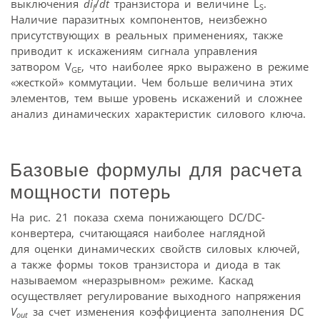
выключения
di
/
dt
транзистора и величине L
.
f
S
Наличие паразитных компонентов, неизбежно
присутствующих в реальных применениях, также
приводит к искажениям сигнала управления
затвором V
, что наиболее ярко выражено в режиме
GE
«жесткой» коммутации. Чем больше величина этих
элементов, тем выше уровень искажений и сложнее
анализ динамических характеристик силового ключа.
Базовые формулы для расчета
мощности потерь
На рис. 21 показа схема понижающего DC/DC-
конвертера, считающаяся наиболее наглядной
для оценки динамических свойств силовых ключей,
а также формы токов транзистора и диода в так
называемом «неразрывном» режиме. Каскад
осуществляет регулирование выходного напряжения
V
за счет изменения коэффициента заполнения DC
out