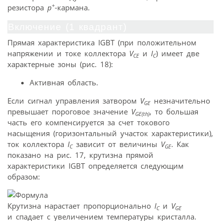
+
резистора
p
-кармана.
Включение (1 квадрант)
Прямая характеристика IGBT (при положительном
напряжении и токе коллектора
V
и
I
) имеет две
CE
C
характерные зоны (рис. 18):
Активная область.
Если сигнал управления затвором
V
незначительно
GE
превышает пороговое значение
V
, то большая
GE(th)
часть его компенсируется за счет токового
насыщения (горизонтальный участок характеристики),
ток коллектора
I
зависит от величины
V
. Как
C
GE
показано на рис. 17, крутизна прямой
характеристики IGBT определяется следующим
образом:
Крутизна нарастает пропорционально
I
и
V
C
GE
и спадает с увеличением температуры кристалла.