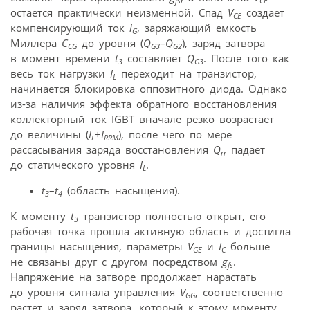
fs
CE
остается практически неизменной. Спад
V
создает
CE
компенсирующий ток
i
, заряжающий емкость
G
Миллера
С
до уровня (
Q
–
Q
), заряд затвора
CG
G3
G2
в момент времени
t
составляет
Q
. После того как
3
G3
весь ток нагрузки
I
переходит на транзистор,
L
начинается блокировка оппозитного диода. Однако
из-за наличия эффекта обратного восстановления
коллекторный ток IGBT вначале резко возрастает
до величины (
I
+
I
), после чего по мере
L
RRM
рассасывания заряда восстановления
Q
падает
rr
до статического уровня
I
.
L
t
–
t
(область насыщения).
3
4
К моменту
t
транзистор полностью открыт, его
3
рабочая точка прошла активную область и достигла
границы насыщения, параметры
V
и
I
больше
GE
C
не связаны друг с другом посредством
g
.
fs
Напряжение на затворе продолжает нарастать
до уровня сигнала управления
V
, соответственно
GG
растет и заряд затвора, который к этому моменту