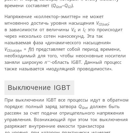
времени составляет (
Q
–
Q
).
Gtot
G3
Напряжение «коллектор–эмиттер» не может
мгновенно достичь уровня насыщения
V
;
CE(sat)
в зависимости от величины
V
и
I
это происходит
G
C
через несколько сотен наносекунд. Эта так
называемая фаза «динамического насыщения»
V
=
f
(
t
) представляет собой период времени,
CE(sat)dyn
необходимый для того, чтобы неосновные носители
—
заняли широкую
n
-область IGBT. Данный процесс
также называется «модуляцией проводимости».
Выключение IGBT
При выключении IGBT все процессы идут в обратном
порядке: полный заряд затвора
Q
должен быть
Gtot
рассеян за счет подачи отрицательного напряжения
управления. Возникающий при этом ток выключения
разряжает внутренние емкости транзистора
до уровня, при котором практически исчезает