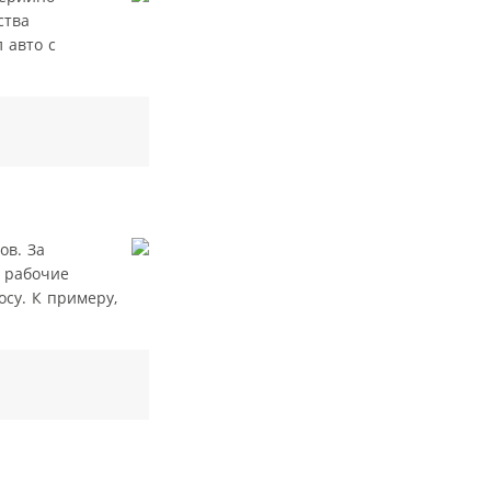
ства
 авто с
ов. За
, рабочие
су. К примеру,