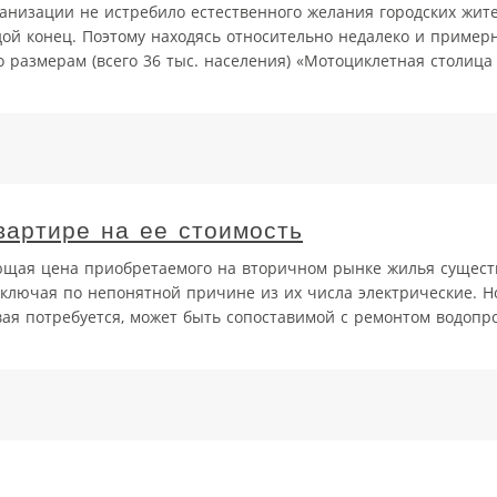
банизации не истребило естественного желания городских жит
дой конец. Поэтому находясь относительно недалеко и пример
 размерам (всего 36 тыс. населения) «Мотоциклетная столица
вартире на ее стоимость
ющая цена приобретаемого на вторичном рынке жилья сущест
ключая по непонятной причине из их числа электрические. Н
вая потребуется, может быть сопоставимой с ремонтом водопр