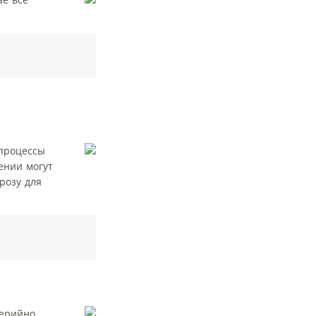
-процессы
ении могут
розу для
серийно