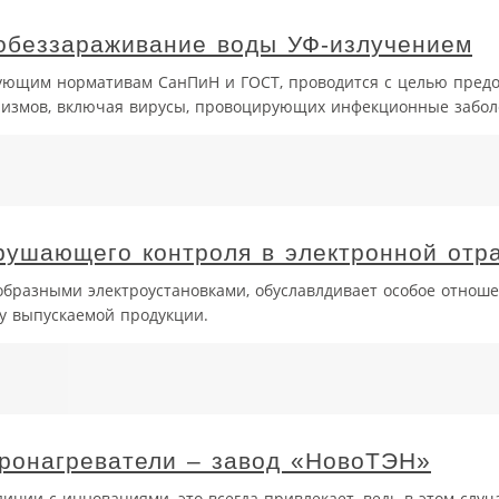
обеззараживание воды УФ-излучением
вующим нормативам СанПиН и ГОСТ, проводится с целью пред
низмов, включая вирусы, провоцирующих инфекционные забол
рушающего контроля в электронной отр
разными электроустановками, обуславлдивает особое отноше
ву выпускаемой продукции.
тронагреватели – завод «НовоТЭН»
ции с инновациями, это всегда привлекает, ведь в этом случ