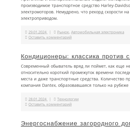
производимое транспортное средство Harley-Davidso
электромоторов. Немудрено, что рекорд скорости н
электроприводом.
29.01.2024
|
Рынок
,
Автомобильная электроника
Оставить комментарий
Кондиционеры: классика против 
Современный обыватель вряд ли поймет, как еще не
относительно короткий промежуток времени послед
места и даже транспортные средства. Количество п
компания Dantex, образовавшаяся только на рубеже .
28.01.2024
|
Технологии
Оставить комментарий
Энергоснабжение загородного до