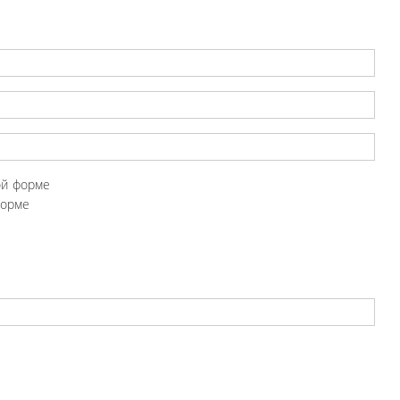
ой форме
форме