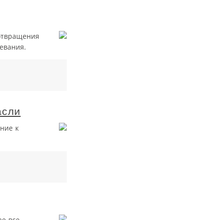
отвращения
евания.
асли
ние к
ае все