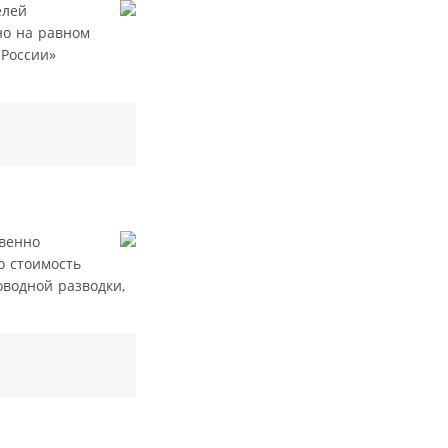
елей
но на равном
 России»
венно
о стоимость
оводной разводки,