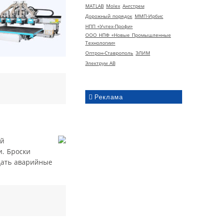
MATLAB
Molex
Ангстрем
Дорожный порядок
ММП-Ирбис
НПП «Учтех-Профи»
ООО НПФ «Новые Промышленные
Технологии»
Оптрон-Ставрополь
ЭЛИМ
Электрум АВ
Реклама
ой
и. Броски
дать аварийные