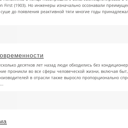
n First (1903). Но инженеры изначально осознавали преимуще
а суше до появления реактивной тяги многие годы принадлежал
современности
сколько десятков лет назад люди обходились без кондиционер
ние проникли во все сферы человеческой жизни, включая быт
роизводителей в отрасли также выросло пропорционально спро
..
ма