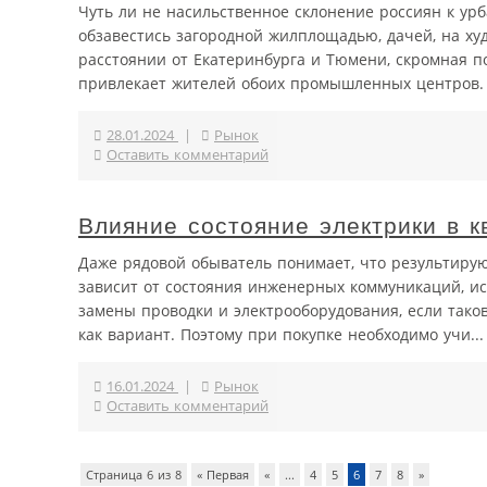
Чуть ли не насильственное склонение россиян к ур
обзавестись загородной жилплощадью, дачей, на ху
расстоянии от Екатеринбурга и Тюмени, скромная по
привлекает жителей обоих промышленных центров.
28.01.2024
|
Рынок
Оставить комментарий
Влияние состояние электрики в к
Даже рядовой обыватель понимает, что результиру
зависит от состояния инженерных коммуникаций, ис
замены проводки и электрооборудования, если тако
как вариант. Поэтому при покупке необходимо учи...
16.01.2024
|
Рынок
Оставить комментарий
Страница 6 из 8
« Первая
«
...
4
5
6
7
8
»