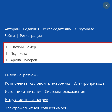
×
×
Авторам
Редакция
Рекламодателям
О журнале
Войти
|
Регистрация
Свежий номер
Подписка
Архив номеров
Skip to content
Силовые разъемы
Компоненты силовой электроники
Электроприводы
Источники питания
Системы охлаждения
Индукционный нагрев
Электромагнитная совместимость