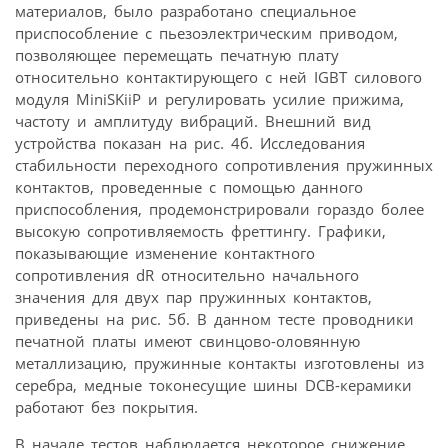
материалов, было разработано специальное
приспособление с пьезоэлектрическим приводом,
позволяющее перемещать печатную плату
относительно контактирующего с ней IGBT силового
модуля MiniSKiiP и регулировать усилие прижима,
частоту и амплитуду вибраций. Внешний вид
устройства показан на рис. 4б. Исследования
стабильности переходного сопротивления пружинных
контактов, проведенные с помощью данного
приспособления, продемонстрировали гораздо более
высокую сопротивляемость фреттингу. Графики,
показывающие изменение контактного
сопротивления dR относительно начального
значения для двух пар пружинных контактов,
приведены на рис. 5б. В данном тесте проводники
печатной платы имеют свинцово-оловянную
металлизацию, пружинные контакты изготовлены из
серебра, медные токонесущие шины DCB-керамики
работают без покрытия.
В начале тестов наблюдается некоторое снижение