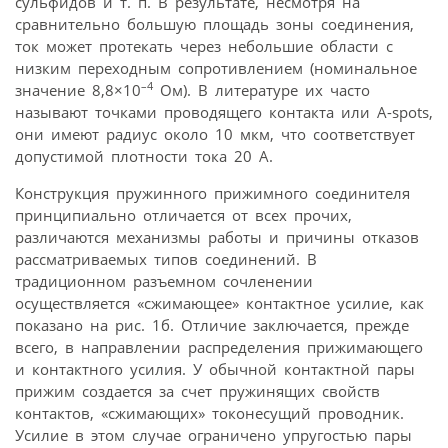
сульфидов и т. п. В результате, несмотря на
сравнительно большую площадь зоны соединения,
ток может протекать через небольшие области с
низким переходным сопротивлением (номинальное
–4
значение 8,8×10
Ом). В литературе их часто
называют точками проводящего контакта или A-spots,
они имеют радиус около 10 мкм, что соответствует
допустимой плотности тока 20 А.
Конструкция пружинного прижимного соединителя
принципиально отличается от всех прочих,
различаются механизмы работы и причины отказов
рассматриваемых типов соединений. В
традиционном разъемном сочленении
осуществляется «сжимающее» контактное усилие, как
показано на рис. 1б. Отличие заключается, прежде
всего, в направлении распределения прижимающего
и контактного усилия. У обычной контактной пары
прижим создается за счет пружинящих свойств
контактов, «сжимающих» токонесущий проводник.
Усилие в этом случае ограничено упругостью пары