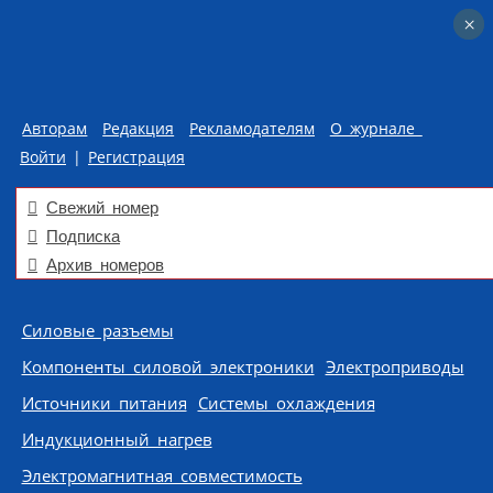
×
×
Авторам
Редакция
Рекламодателям
О журнале
Войти
|
Регистрация
Свежий номер
Подписка
Архив номеров
Skip to content
Силовые разъемы
Компоненты силовой электроники
Электроприводы
Источники питания
Системы охлаждения
Индукционный нагрев
Электромагнитная совместимость