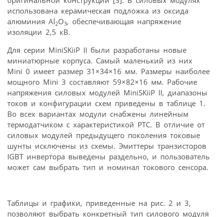
использована керамическая подложка из оксида
алюминия Al
O
, обеспечивающая напряжение
2
3
изоляции 2,5 кВ.
Для серии MiniSKiiP II были разработаны новые
миниатюрные корпуса. Самый маленький из них
Mini 0 имеет размер 31×34×16 мм. Размеры наиболее
мощного Mini 3 составляют 59×82×16 мм. Рабочие
напряжения силовых модулей MiniSKiiP II, диапазоны
токов и конфигурации схем приведены в таблице 1.
Во всех вариантах модули снабжены линейным
термодатчиком с характеристикой РТС. В отличие от
силовых модулей предыдущего поколения токовые
шунты исключены из схемы. Эмиттеры транзисторов
IGBT инвертора выведены раздельно, и пользователь
может сам выбрать тип и номинал токового сенсора.
Таблицы и графики, приведенные на рис. 2 и 3,
позволяют выбрать конкретный тип силового модуля