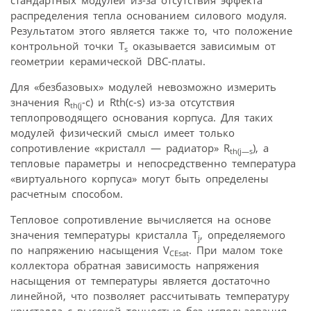
стандартных модулей из-за отсутствия эффекта
распределения тепла основанием силового модуля.
Результатом этого является также то, что положение
контрольной точки T
оказывается зависимым от
s
геометрии керамической DBC-платы.
Для «безбазовых» модулей невозможно измерить
значения R
-c) и Rth(c-s) из-за отсутствия
th
(
j
теплопроводящего основания корпуса. Для таких
модулей физический смысл имеет только
сопротивление «кристалл — радиатор» R
), а
th
(
j
—
s
тепловые параметры и непосредственно температура
«виртуального корпуса» могут быть определены
расчетным способом.
Тепловое сопротивление вычисляется на основе
значения температуры кристалла T
, определяемого
j
по напряжению насыщения V
. При малом токе
CEsat
коллектора обратная зависимость напряжения
насыщения от температуры является достаточно
линейной, что позволяет рассчитывать температуру