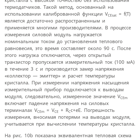
кристалла с высокой точностью без использования
термодатчиков. Такой метод, основанный на
использовании калиброванной функции V
= f(T)
CEsat
является достаточно распространенным и
применяется многими производителями. В процессе
измерения силовой модуль нагружается
номинальным током до установления теплового
равновесия, это время составляет около 90 с. После
этого нагрузка отключается, через открытый
транзистор пропускается измерительный ток (100 мА)
в течение 3 с и производится замер напряжения
«коллектор — эмиттер» и расчет температуры
кристалла. При измерении напряжения насыщения
измерительный прибор подключается к выводам
модуля, следовательно, измеренное значение V
CEm
включает падение напряжения на силовых
терминалах V
= V
+ R
c+eE. Погрешность
CEm
CE
C
измерения, вносимая потерями на выводах модуля,
учитывается при вычислении температуры кристалла.
На рис. 10b показана эквивалентная тепловая схема