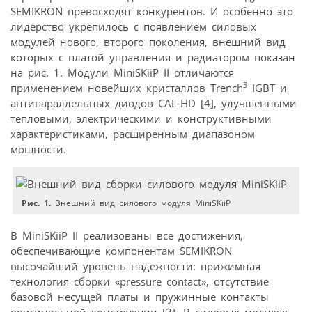
SEMIKRON превосходят конкурентов. И особенно это
лидерство укрепилось с появлением силовых
модулей нового, второго поколения, внешний вид
которых с платой управления и радиатором показан
на рис. 1. Модули MiniSKiiP II отличаются
3
применением новейших кристаллов Trench
IGBT и
антипараллельных диодов CAL-HD [4], улучшенными
тепловыми, электрическими и конструктивными
характеристиками, расширенным диапазоном
мощности.
Рис. 1.
Внешний вид силового модуля MiniSKiiP
В MiniSKiiP II реализованы все достижения,
обеспечивающие компонентам SEMIKRON
высочайший уровень надежности: прижимная
технология сборки «pressure contact», отсутствие
базовой несущей платы и пружинные контакты
оригинальной конструкции [3]. В силовых модулях