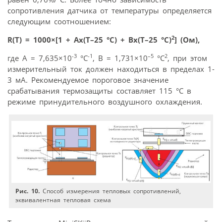
сопротивления датчика от температуры определяется
следующим соотношением:
2
R(T) = 1000×[1 + Ax(T–25 °С) + Bx(T–25 °С)
] (Ом),
-3
-1
–5
2
где А = 7,635×10
°С
, В = 1,731×10
°С
, при этом
измерительный ток должен находиться в пределах 1-
3 мА. Рекомендуемое пороговое значение
срабатывания термозащиты составляет 115 °С в
режиме принудительного воздушного охлаждения.
Рис. 10.
Способ измерения тепловых сопротивлений,
эквивалентная тепловая схема