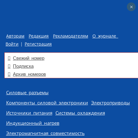
×
×
Авторам
Редакция
Рекламодателям
О журнале
Войти
|
Регистрация
Свежий номер
Подписка
Архив номеров
Skip to content
Силовые разъемы
Компоненты силовой электроники
Электроприводы
Источники питания
Системы охлаждения
Индукционный нагрев
Электромагнитная совместимость