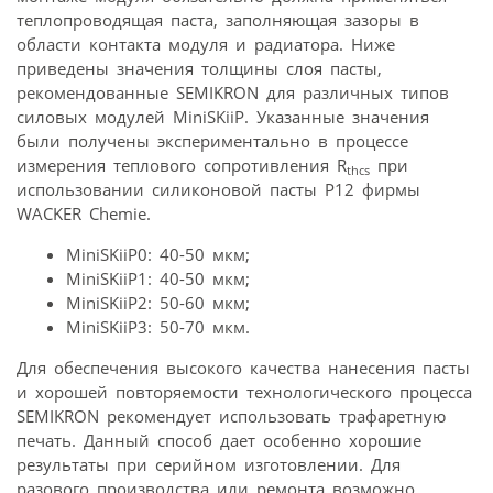
теплопроводящая паста, заполняющая зазоры в
области контакта модуля и радиатора. Ниже
приведены значения толщины слоя пасты,
рекомендованные SEMIKRON для различных типов
силовых модулей MiniSKiiP. Указанные значения
были получены экспериментально в процессе
измерения теплового сопротивления R
при
thcs
использовании силиконовой пасты Р12 фирмы
WACKER Chemie.
MiniSKiiP0: 40-50 мкм;
MiniSKiiP1: 40-50 мкм;
MiniSKiiP2: 50-60 мкм;
MiniSKiiP3: 50-70 мкм.
Для обеспечения высокого качества нанесения пасты
и хорошей повторяемости технологического процесса
SEMIKRON рекомендует использовать трафаретную
печать. Данный способ дает особенно хорошие
результаты при серийном изготовлении. Для
разового производства или ремонта возможно