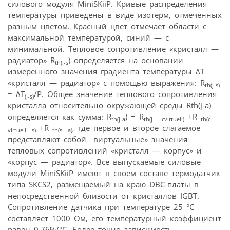
силового модуля MiniSKiiP. Кривые распределения
температуры приведены в виде изотерм, отмеченных
разным цветом. Красный цвет отмечает области с
максимальной температурой, синий — с
минимальной. Тепловое сопротивление «кристалл —
радиатор» R
) определяется на основании
th(j-s
измеренного значения градиента температуры ΔT
«кристалл — радиатор» с помощью выражения: R
th(j-s)
= ΔТ
/P. Общее значение теплового сопротивления
(j-s)
кристалла относительно окружающей среды Rth(j-а)
определяется как сумма: R
) = R
+R
th
(
j
-a
th
(
j
—
cvirtuell
)
th
(
c
+R
, где первое и второе слагаемое
virtuell
—
s
)
th
(
s
—
a
)
представляют собой виртуальные» значения
тепловых сопротивлений «кристалл — корпус» и
«корпус — радиатор». Все выпускаемые силовые
модули MiniSKiiP имеют в своем составе термодатчик
типа SKCS2, размещаемый на краю DBC-платы в
непосредственной близости от кристаллов IGBT.
Сопротивление датчика при температуре 25 °С
составляет 1000 Ом, его температурный коэффициент
равен 0,76%/°С. Более точно зависимость