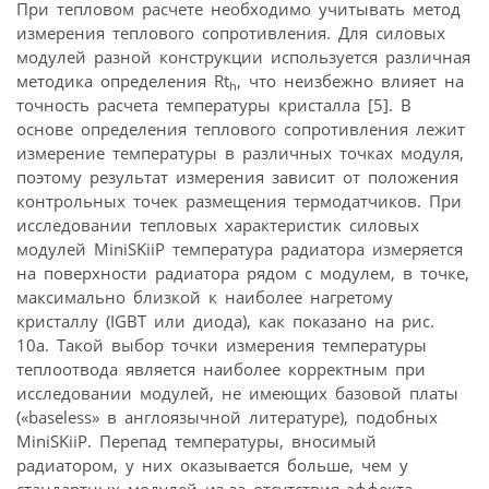
При тепловом расчете необходимо учитывать метод
измерения теплового сопротивления. Для силовых
модулей разной конструкции используется различная
методика определения Rt
, что неизбежно влияет на
h
точность расчета температуры кристалла [5]. В
основе определения теплового сопротивления лежит
измерение температуры в различных точках модуля,
поэтому результат измерения зависит от положения
контрольных точек размещения термодатчиков. При
исследовании тепловых характеристик силовых
модулей MiniSKiiP температура радиатора измеряется
на поверхности радиатора рядом с модулем, в точке,
максимально близкой к наиболее нагретому
кристаллу (IGBT или диода), как показано на рис.
10а. Такой выбор точки измерения температуры
теплоотвода является наиболее корректным при
исследовании модулей, не имеющих базовой платы
(«baseless» в англоязычной литературе), подобных
MiniSKiiP. Перепад температуры, вносимый
радиатором, у них оказывается больше, чем у