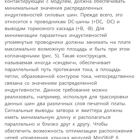
контактирующей с модулем, должна обеспечивать
минимальные значения распределенных
индуктивностей силовых шин. Прежде всего, это
относится к проводникам DC-шины (+DC, -DC) и
выводам тормозного каскада (+В, -В). Для
минимизации паразитных индуктивностей
упомянутые проводники должны занимать на плате
максимально возможную площадь и быть при этом
копланарными (рис. 5). Такая конструкция,
называемая иногда «сэндвич», обеспечивает
параллельный путь протекания тока, а площадь
петли, образованной контуром тока, непосредственно
связана со значением распределенной
индуктивности. Данное требование можно
реализовать, например, используя для трассировки
данных шин два различных слоя печатной платы.
Сигнальные выводы затвора и эмиттера должны
иметь минимальную длину и располагаться
параллельно и близко друг к другу. Чтобы
обеспечить возможность оптимизации расположения
цепей управления, крышка модулей MiniSKiiP II,