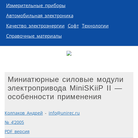
Измерительные приборы
Автомобильная электроника
Качество электроэнергии
Софт
Технологии
Справочные материалы
Миниатюрные силовые модули
электропривода MiniSKiiP II —
особенности применения
Колпаков Андрей
-
info@unirec.ru
№ 4’2005
PDF версия