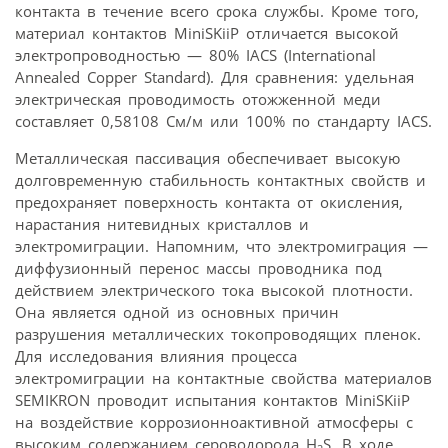
контакта в течение всего срока службы. Кроме того,
материал контактов MiniSKiiP отличается высокой
электропроводностью — 80% IACS (International
Annealed Copper Standard). Для сравнения: удельная
электрическая проводимость отожженной меди
составляет 0,58108 См/м или 100% по стандарту IACS.
Металлическая пассивация обеспечивает высокую
долговременную стабильность контактных свойств и
предохраняет поверхность контакта от окисления,
нарастания нитевидных кристаллов и
электромиграции. Напомним, что электромиграция —
диффузионный перенос массы проводника под
действием электрического тока высокой плотности.
Она является одной из основных причин
разрушения металлических токопроводящих пленок.
Для исследования влияния процесса
электромиграции на контактные свойства материалов
SEMIKRON проводит испытания контактов MiniSKiiP
на воздействие коррозионноактивной атмосферы с
высоким содержанием сероводорода H
S. В ходе