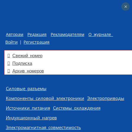
×
×
Авторам
Редакция
Рекламодателям
О журнале
Войти
|
Регистрация
Свежий номер
Подписка
Архив номеров
Skip to content
Силовые разъемы
Компоненты силовой электроники
Электроприводы
Источники питания
Системы охлаждения
Индукционный нагрев
Электромагнитная совместимость