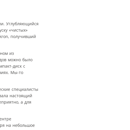
ии. Углубляющийся
уску «чистых»
kron, получивший
дном из
адов можно было
мпакт-диск с
виях. Мы-то
ческие специалисты
звала настоящий
еприятно, а для
Центре
тря на небольшое