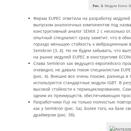
Рис. 3.
Модули Econo Dua
Фирма EUPEC ответила на разработку модулей
выпуском аналогичных компонентов под названи
конструктивный аналог SEMiX 2 с несколько 
опытный специалист сразу заметит, что в обо
гораздо меньшую стойкость к вибрационным 
Semikron [3, 4]. Но не будем забывать, что 
на рынке модулей EUPEC в конструктиве ECON
Слава Semikron как ведущего европейскго про
очевидно, не давала покоя специалистам EUPE
(рис. 4). Внешне все очень похоже, разница в
используются стандартные модули IGBT. В ре
высокой стойкости к термоциклированию. Сам
одним из преимуществ, обеспечивающих прост
Разработчики Fuji не только полностью повто
как у Semikron (рис. 5а). Более того, на баз
драйвером (рис. 5б).