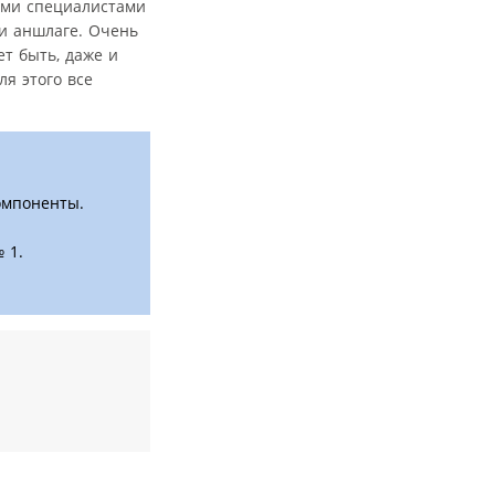
ими специалистами
ри аншлаге. Очень
т быть, даже и
я этого все
омпоненты.
 1.