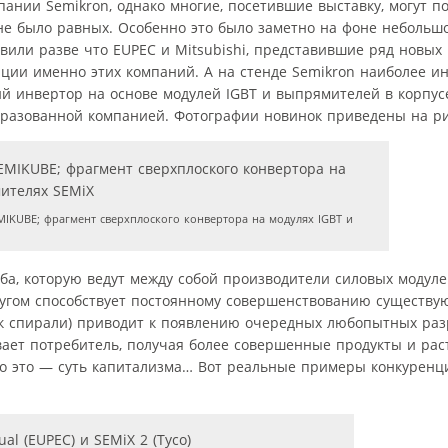
нии Semikron, однако многие, посетившие выставку, могут по
 не было равных. Особенно это было заметно на фоне небольш
вили разве что EUPEC и Mitsubishi, представившие ряд новых 
иции именно этих компаний. А на стенде Semikron наиболее и
ий инвертор на основе модулей IGBT и выпрямителей в корпу
образованной компанией. Фотографии новинок приведены на ри
IKUBE; фрагмент сверхплоского конвертора на модулях IGBT и
а, которую ведут между собой производители силовых модулей
ругом способствует постоянному совершенствованию существу
ок спирали) приводит к появлению очередных любопытных разр
вает потребитель, получая более совершенные продукты и ра
то это — суть капитализма… Вот реальные примеры конкуренц