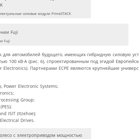
лектуальные силовые модули PrimeSTACK
и Fuji
ок для автомобилей будущего, имеющих гибридную силовую уст
ю 100 кВ·А (рис. 6), спроектированным под эгидой Европейск
er Electronics). Партнерами ЕСРЕ являются крупнейшие универ
y, Power Electronic Systems;
ronics;
Processing Group;
(PES);
nd ISIT (Itzehoe);
lectrical Drives.