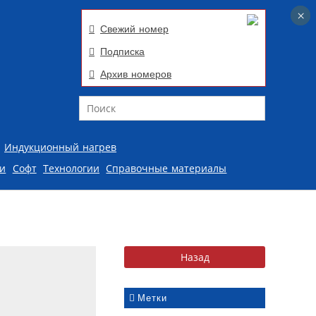
×
×
Свежий номер
Подписка
Архив номеров
Поиск
Индукционный нагрев
ии
Софт
Технологии
Справочные материалы
Метки