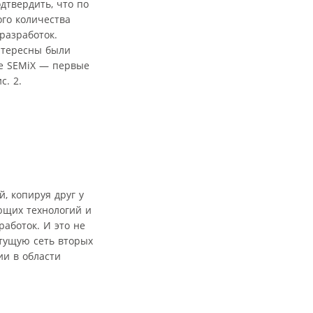
дтвердить, что по
ого количества
разработок.
нтересны были
се SEMiX — первые
с. 2.
, копируя друг у
ющих технологий и
аботок. И это не
стущую сеть вторых
ии в области