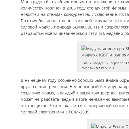
Мне трудно быть объективным по отношению к компа
количеству новинок в 2005 году стенду этой фирмы
новостей на стендах конкурентов. Исключение соста
Поэтому большинство посетителей окружали экспоз
силовой модуль привода SEMIKUBE [1] и сверхплоск
разработки новой дизайнерской сети [2], недавно 
Рис. 2.
Модуль инвертора SEM
выпрямителях SEMiX
В нынешнем году особенно хорошо была видна борьб
друга свежие решения. Непрерывный бег друг за д
созданию новых, а каждый новый круг (вернее, вит
может не радовать, ведь в итоге неизбежно выигры
поставщиков. Что же касается непрерывной гонки, 
силовой электроники с PCIM-2005.