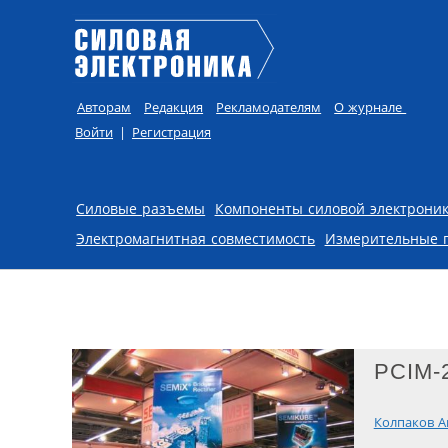
Авторам
Редакция
Рекламодателям
О журнале
Войти
|
Регистрация
Skip to content
Силовые разъемы
Компоненты силовой электрони
Электромагнитная совместимость
Измерительные 
PCIM-2
Колпаков А