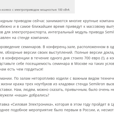
-колесо с электроприводом мощностью 100 кВ•А
ибридным приводом сейчас занимаются многие крупные компан
збежно и в самое ближайшее время приведут к массовому вып
ов для электротранспорта, интегральный модуль привода Semi
тавлен на стенде компании.
проведение семинаров. В конференц-зале, расположенном в о
ие, обзорные версии своих выступлений. Полные версии докл
 в конференции в течение одного дня стоило 700 евро (!), а ко
дставьте себе посещаемость семинара в Москве на таких усло
нам есть чем гордиться!
Германии. По залам неторопливо ходили с важным видом техни
жизни кража трех ноутбуков из кладовки стенда Semikron вы
ставки. Нам, людям, можно сказать, привычным, было очень н
Неужели «наши» добрались?
авка «Силовая Электроника», которая в этом году пройдет в 
однее подобное мероприятие было первым в России, и, несмо