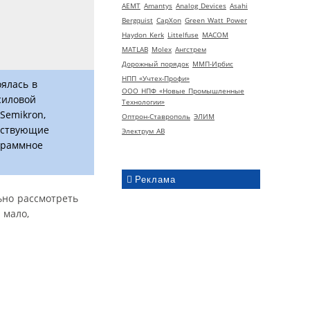
AEMT
Amantys
Analog Devices
Asahi
Bergquist
CapXon
Green Watt Power
Haydon Kerk
Littelfuse
MACOM
MATLAB
Molex
Ангстрем
Дорожный порядок
ММП-Ирбис
НПП «Учтех-Профи»
оялась в
ООО НПФ «Новые Промышленные
силовой
Технологии»
Semikron,
Оптрон-Ставрополь
ЭЛИМ
утствующие
Электрум АВ
граммное
Реклама
ьно рассмотреть
 мало,