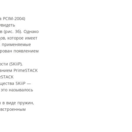
 PCIM-2004)
увидеть
(рис. 3б). Однако
ов, которое имеет
ы, применяемые
ирован появлением
и (SKiiP),
ванием PrimeSTACK
meSTACK
щества SKiiP —
 это называлось
 в виде пружин,
о встроенным