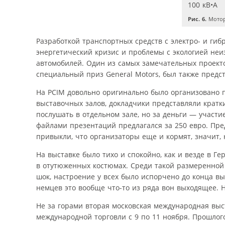
Рис. 6.
Мотор
Разработкой транспортных средств с электро- и г
энергетический кризис и проблемы с экологией неи
автомобилей. Один из самых замечательных проект
специальный приз General Motors, был также предс
На PCIM довольно оригинально было организовано 
выставочных залов, докладчики представляли кратк
послушать в отдельном зале, но за деньги — участие
файлами презентаций предлагался за 250 евро. Пре
привыкли, что организаторы еще и кормят, значит, 
На выставке было тихо и спокойно, как и везде в 
в отутюженных костюмах. Среди такой размеренной 
шок, настроение у всех было испорчено до конца вы
немцев это вообще что-то из ряда вон выходящее. 
Не за горами вторая московская международная выст
международной торговли с 9 по 11 ноября. Прошлог