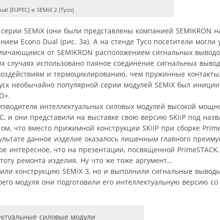
l (EUPEC) и SEMiX 2 (Tyco)
 серии SEMiX (они были представлены компанией SEMIKRON на
ем Econo Dual (рис. 3а). А на стенде Tyco посетители могли 
отличающимся от SEMIKRON расположением сигнальных выводов 
их случаях использовано паяное соединение сигнальных вывод
воздействиям и термоциклированию, чем пружинные контакт
выпуск необычайно популярной серии модулей SEMiX был иници
O+.
изводителя интеллектуальных силовых модулей высокой мощност
C, и они представили на выставке свою версию SKiiP под наз
 том, что вместо прижимной конструкции SKiiP при сборке Pri
зультате данное изделие оказалось лишенным главного преиму
ое интересное, что на презентации, посвященной PrimeSTACK,
оту ремонта изделия. Ну что же тоже аргумент…
рили конструкцию SEMiX 3, но и выполнили сигнальные выводы
е своего модуля они подготовили его интеллектуальную версию с