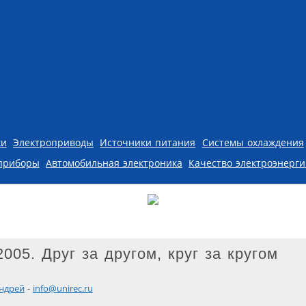
ки
Электроприводы
Источники питания
Системы охлаждения
приборы
Автомобильная электроника
Качество электроэнерг
005. Друг за другом, круг за кругом
ндрей
-
info@unirec.ru