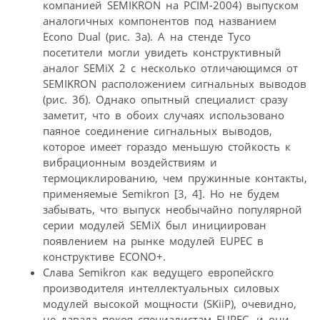
компанией SEMIKRON на PCIM-2004) выпуском
аналогичных компонентов под названием
Econo Dual (рис. 3а). А на стенде Tyco
посетители могли увидеть конструктивный
аналог SEMiX 2 с несколько отличающимся от
SEMIKRON расположением сигнальных выводов
(рис. 3б). Однако опытный специалист сразу
заметит, что в обоих случаях использовано
паяное соединение сигнальных выводов,
которое имеет гораздо меньшую стойкость к
вибрационным воздействиям и
термоциклированию, чем пружинные контакты,
применяемые Semikron [3, 4]. Но не будем
забывать, что выпуск необычайно популярной
серии модулей SEMiX был инициирован
появлением на рынке модулей EUPEC в
конструктиве ECONO+.
Слава Semikron как ведущего европейскго
производителя интеллектуальных силовых
модулей высокой мощности (SKiiP), очевидно,
не давала покоя специалистам EUPEC, и они