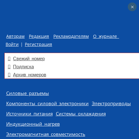
×
×
Авторам
Редакция
Рекламодателям
О журнале
Войти
|
Регистрация
Свежий номер
Подписка
Архив номеров
Skip to content
Силовые разъемы
Компоненты силовой электроники
Электроприводы
Источники питания
Системы охлаждения
Индукционный нагрев
Электромагнитная совместимость