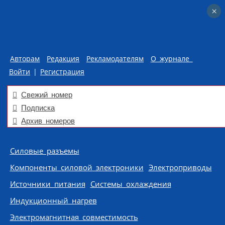
×
×
Авторам
Редакция
Рекламодателям
О журнале
Войти
|
Регистрация
Свежий номер
Подписка
Архив номеров
Skip to content
Силовые разъемы
Компоненты силовой электроники
Электроприводы
Источники питания
Системы охлаждения
Индукционный нагрев
Электромагнитная совместимость