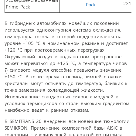
Усовершенствованный
2×18
Prime Pack
В гибридных автомобилях новейших поколений
используется одноконтурная система охлаждения,
температура тосола в которой поддерживается на
уровне +105 °С в номинальном режиме и достигает
+120 °С при кратковременных перегрузках.
Окружающий воздух в подкапотном пространстве
может нагреваться до +125 °С, а температура чипов
T
силового модуля способна превысить значение
j
+150 °С. В то же время в период зимней стоянки
кристаллы могут остывать до температур, близких к
точке замерзания охлаждающей жидкости.
Использование стандартных силовых модулей в
условиях термоциклов со столь высоким градиентом
неизбежно ведет к ранним отказам.
В SEMITRANS 20 внедрены все новейшие технологии
SEMIKRON. Применение композитной базы AlSiC в
сочетании с изолирующей подложкой из нитрида