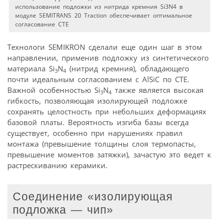
использование подложки из нитрида кремния Si3N4 в
модуле SEMITRANS 20 Traction обеспечивает оптимальное
согласование СТЕ
Технологи SEMIKRON сделали еще один шаг в этом
направлении, применив подложку из синтетического
материала Si
N
(нитрид кремния), обладающего
3
4
почти идеальным согласованием с AlSiC по CTE.
Важной особенностью Si
N
также является высокая
3
4
гибкость, позволяющая изолирующей подложке
сохранять целостность при небольших деформациях
базовой платы. Вероятность изгиба базы всегда
существует, особенно при нарушениях правил
монтажа (превышение толщины слоя термопасты,
превышение моментов затяжки), зачастую это ведет к
растрескиванию керамики.
Соединение «изолирующая
подложка — чип»