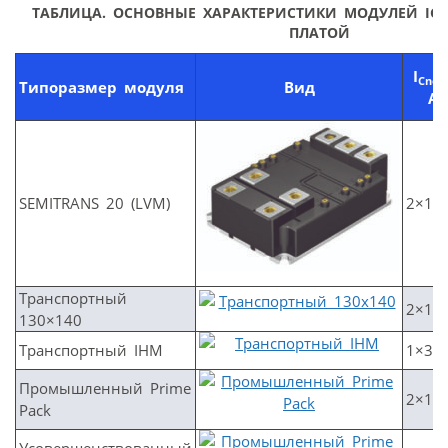
ТАБЛИЦА. ОСНОВНЫЕ ХАРАКТЕРИСТИКИ МОДУЛЕЙ IGB
ПЛАТОЙ
I
Cno
Типоразмер модуля
Вид
A
SEMITRANS 20 (LVM)
2×12
Транспортный
2×12
130×140
Транспортный IHM
1×36
Промышленный Prime
2×14
Pack