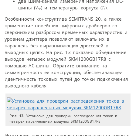
два ШИМ-канала измерения напряжения DC-
шины (
V
) и температуры корпуса (
Т
).
dc
с
Особенности конструктива SEMITRANS 20, а также
применение новейших цифровых драйверов со
сверхнизким разбросом временных характеристик и
уровнем джиттера позволяют включать их в
параллель без выравнивающих дросселей в
выходных цепях. На рис. 13 показано объединение
выходов четырех модулей SKM1200GB17R8 с
помощью АС-шины. Обратите внимание на
симметричность ее конструкции, обеспечивающей
идентичность токовых путей до точки подключения
выходного кабеля.
Рис. 13.
Установка для проверки распределения токов в
четырех параллельных модулях SKM1200GB17R8
Испытания показали хорошее распределение токов в