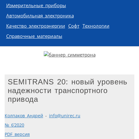
Измерительные приборы
Автомобильная электроника
Качество электроэнергии
Софт
Технологии
Справочные материалы
SEMITRANS 20: новый уровень
надежности транспортного
привода
Колпаков Андрей
-
info@unirec.ru
№ 6’2020
PDF версия