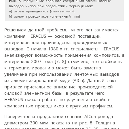
Рис. 7.
Разрушение сварного соединения алюминиевых
выводов чипов при воздействии термоциклов:
а) отрыв проводников (паяный чип);
б) излом проводников (спеченный чип)
Решением данной проблемы много лет занимается
компания HERAEUS — основной поставщик
материалов для производства проводниковых
выводов. С начала 1980-х гг. специалисты HERAEUS
анализируют возможность применения композитов, в
материалах 2007 года [7, 8] отмечено, что стойкость
к термо­циклированию может быть заметно
увеличена при использовании ленточных выводов
из алюминизированной меди (AlCu). Данный факт
привлек пристальное внимание производителей
силовой элементной базы, в результате чего
HERAEUS начала работы по улучшению свойств
композитных проводников с круглым профилем.
Поперечное и продольное сечение AlCu-провода
диаметром 300 мкм показано на рис. 8. Толщина
алюминиевого покрытия составляет 25–35 мкм при