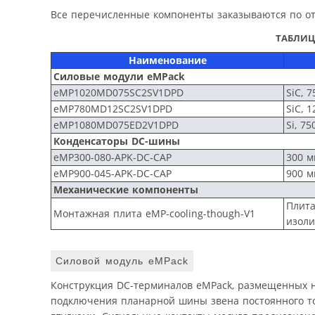
Все перечисленные компоненты заказываются по от
ТАБЛИЦ
Наименование
Силовые модули eMPack
eMP1020MD075SC2SV1DPD
SiC, 
eMP780MD12SC2SV1DPD
SiC, 
eMP1080MD075ED2V1DPD
Si, 75
Конденсаторы DC-шины
eMP300-080-APK-DC-CAP
300 м
eMP900-045-APK-DC-CAP
900 м
Механические компоненты
Плита
Монтажная плита eMP-cooling-though-V1
изоли
Силовой модуль eMPack
Конструкция DC-терминалов eMPack, размещенных на
подключения планарной шины звена постоянного т