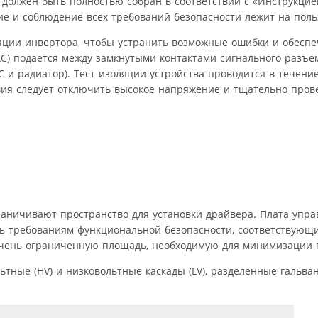
 должен быть полностью собран в соответствии с «Инструкцие
ие и соблюдение всех требований безопасности лежит на поль
яции инвертора, чтобы устранить возможные ошибки и обесп
С) подается между замкнутыми контактами сигнального разъе
и радиатор). Тест изоляции устройства проводится в течение 
вия следует отключить высокое напряжение и тщательно пров
аничивают пространство для установки драйвера. Плата упра
ть требованиям функциональной безопасности, соответствую
 очень ограниченную площадь, необходимую для минимизации 
льтные (HV) и низковольтные каскады (LV), разделенные гальв