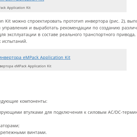
k Application Kit
n Kit можно спроектировать прототип инвертора (рис. 2), вы
ы управления и выработать рекомендации по созданию разли
ля эксплуатации в составе реального транспортного привода, 
 испытаний.
ртора eMPack Application Kit
ледующие компоненты:
ирующими втулками для подключения к силовым AC/DC-терми
саторами;
 крепежными винтами.