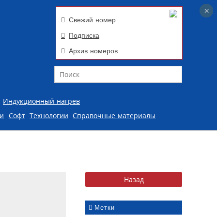
×
×
Свежий номер
Подписка
Архив номеров
Поиск
Индукционный нагрев
ии
Софт
Технологии
Справочные материалы
Метки