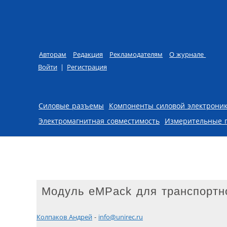
Авторам
Редакция
Рекламодателям
О журнале
Войти
|
Регистрация
Skip to content
Силовые разъемы
Компоненты силовой электрони
Электромагнитная совместимость
Измерительные 
Модуль eMPack для транспортно
Колпаков Андрей
-
info@unirec.ru