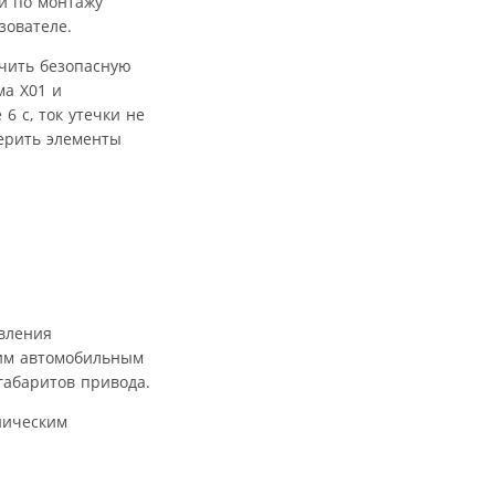
й по монтажу
зователе.
ечить безопасную
ма X01 и
6 с, ток утечки не
ерить элементы
вления
щим автомобильным
габаритов привода.
аническим