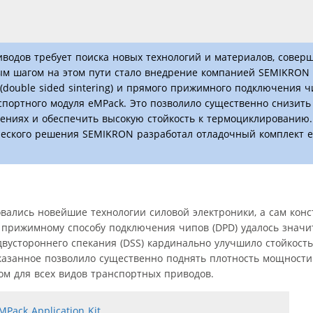
водов требует поиска новых технологий и материалов, совер
ым шагом на этом пути стало внедрение компанией SEMIKRON 
double sided sintering) и прямого прижимного подключения чи
нспортного модуля eMPack. Это позволило существенно снизить
нениях и обеспечить высокую стойкость к термоциклированию
еского решения SEMIKRON разработал отладочный комплект eM
вались новейшие технологии силовой электроники, а сам конс
 прижимному способу подключения чипов (DPD) удалось значи
вустороннего спекания (DSS) кардинально улучшило стойкость
казанное позволило существенно поднять плотность мощности
ом для всех видов транспортных приводов.