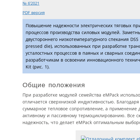
№ 6’2021
PDF версия
Повышение надежности электрических тяговых при
процессов производства силовых модулей. Заметн
двустороннего низкотемпературного спекания DSS (
pressed die), использованных при разработке тра
усталостных процессов в паяных и сварных соеди
разработчикам в освоении инновационного технич
Kit (рис. 1).
Общие положения
При разработке модулей семейства eMPack использо
отличается сверхнизкой индуктивностью. Благодаря
суммарное тепловое сопротивление, а применение д
активному и пассивному термоциклированию. Все с
надежность, что делает eMPack оптимальным выбор