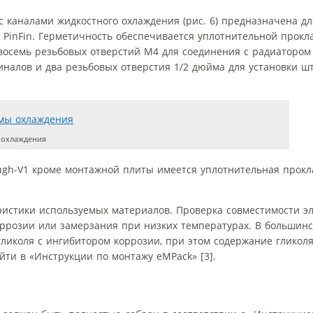
 каналами жидкостного охлаждения (рис. 6) предназначена дл
 PinFin. Герметичность обеспечивается уплотнительной прокла
восемь резьбовых отверстий M4 для соединения с радиатором
налов и два резьбовых отверстия 1/2 дюйма для установки ш
 охлаждения
ough-V1 кроме монтажной плиты имеется уплотнительная прокл
ристики используемых материалов. Проверка совместимости э
оррозии или замерзания при низких температурах. В большинс
ликоля с ингибитором коррозии, при этом содержание гликол
и в «Инструкции по монтажу eMPack» [3].