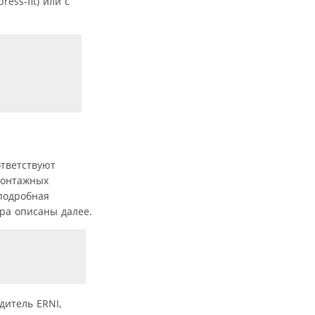
ss-fit) или с
ответствуют
монтажных
подробная
ра описаны далее.
дитель ERNI,