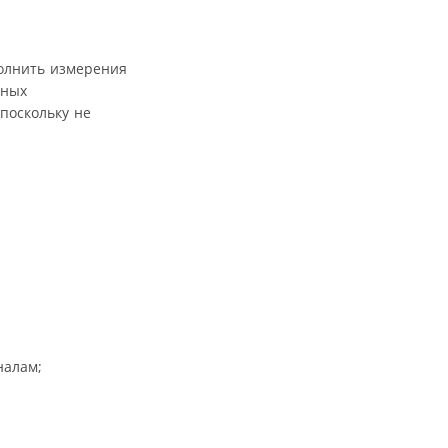
полнить измерения
чных
поскольку не
налам;