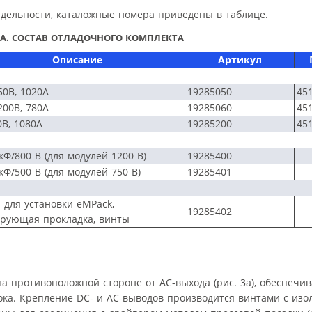
дельности, каталожные номера приведены в таблице.
А. СОСТАВ ОТЛАДОЧНОГО КОМПЛЕКТА
Описание
Артикул
750B, 1020A
19285050
45
1200B, 780A
19285060
45
0B, 1080A
19285200
45
кФ/800 В (для модулей 1200 В)
19285400
кФ/500 В (для модулей 750 В)
19285401
 для установки eMPack,
19285402
рующая прокладка, винты
 противоположной стороне от АС-выхода (рис. 3а), обеспечив
ока. Крепление DC- и AC-выводов производится винтами с и