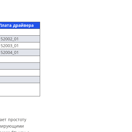
Плата драйвера
152002_01
152003_01
152004_01
ает простоту
золирующими