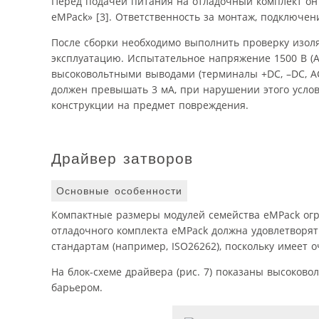
Перед подачей питания на отладочный комплект он
eMPack» [3]. Ответственность за монтаж, подключен
После сборки необходимо выполнить проверку изол
эксплуатацию. Испытательное напряжение 1500 В (А
высоковольтными выводами (терминалы +DC, –DC, АС 
должен превышать 3 мА, при нарушении этого усло
конструкции на предмет повреждения.
Драйвер затворов
Основные особенности
Компактные размеры модулей семейства eMPack огр
отладочного комплекта eMPack должна удовлетворя
стандартам (например, ISO26262), поскольку имеет
На блок-схеме драйвера (рис. 7) показаны высоково
барьером.