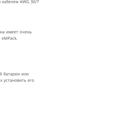
м кабелем AWG 30/7
ина имеет очень
 eMPack.
й батареи или
х установить его