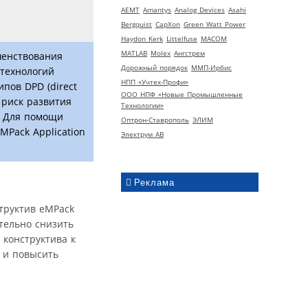
AEMT
Amantys
Analog Devices
Asahi
Bergquist
CapXon
Green Watt Power
Haydon Kerk
Littelfuse
MACOM
MATLAB
Molex
Ангстрем
шенствования
Дорожный порядок
ММП-Ирбис
технологий
НПП «Учтех-Профи»
пов DPD (direct
ООО НПФ «Новые Промышленные
 риск развития
Технологии»
. Для помощи
Оптрон-Ставрополь
ЭЛИМ
Pack Application
Электрум АВ
Реклама
труктив eMPack
тельно снизить
 конструктива к
 и повысить