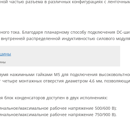
етной частью разъема в различных конфигурациях с ленточны
янного тока. Благодаря планарному способу подключения DC-ш
 внутренней распределенной индуктивностью силового модуля
шины
двумя нажимными гайками M5 для подключения высоковольтно
т четыре монтажных отверстия диаметром 4,6 мм, позволяющи
я блок конденсаторов доступен в двух исполнениях:
инальное/максимальное рабочее напряжение 500/600 В);
инальное/максимальное рабочее напряжение 750/900 В).