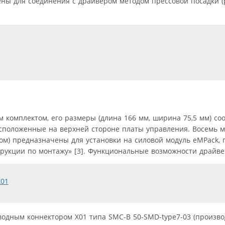
ы для соединения с драйвером методом прессовой посадки (pre
 комплектом, его размеры (длина 166 мм, ширина 75,5 мм) со
асположенные на верхней стороне платы управления. Восемь 
ом) предназначены для установки на силовой модуль eMPack, 
рукции по монтажу» [3]. Функциональные возможности драйве
одным коннектором X01 типа SMC-B 50-SMD-type7-03 (произво