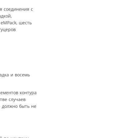
я соединения с
дкой,
 eMPack, шесть
туцеров
адка и восемь
лементов контура
тве случаев
я должно быть не