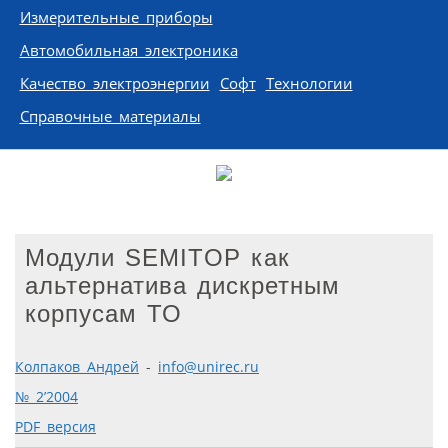
Измерительные приборы
Автомобильная электроника
Качество электроэнергии
Софт
Технологии
Справочные материалы
Модули SEMITOP как
альтернатива дискретным
корпусам ТО
Колпаков Андрей
-
info@unirec.ru
№ 2’2004
PDF версия