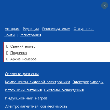
×
×
Авторам
Редакция
Рекламодателям
О журнале
Войти
|
Регистрация
Свежий номер
Подписка
Архив номеров
Skip to content
Силовые разъемы
Компоненты силовой электроники
Электроприводы
Источники питания
Системы охлаждения
Индукционный нагрев
Электромагнитная совместимость