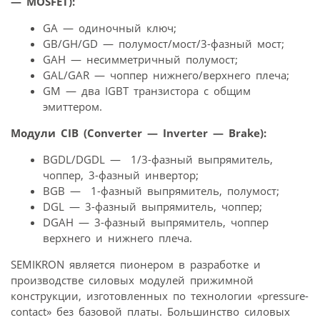
— MOSFET):
GA — одиночный ключ;
GB/GH/GD — полумост/мост/3-фазный мост;
GAH — несимметричный полумост;
GAL/GAR — чоппер нижнего/верхнего плеча;
GM — два IGBT транзистора с общим
эмиттером.
Модули CIB (Converter — Inverter — Brake):
BGDL/DGDL — 1/3-фазный выпрямитель,
чоппер, 3-фазный инвертор;
BGB — 1-фазный выпрямитель, полумост;
DGL — 3-фазный выпрямитель, чоппер;
DGAH — 3-фазный выпрямитель, чоппер
верхнего и нижнего плеча.
SEMIKRON является пионером в разработке и
производстве силовых модулей прижимной
конструкции, изготовленных по технологии «pressure-
contact» без базовой платы. Большинство силовых