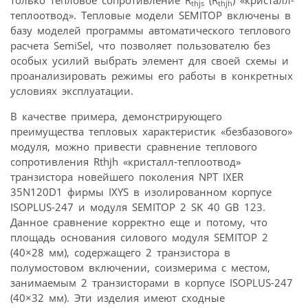
только тепловое сопротивление R
(R
) «кристалл-
thjs
thjh
теплоотвод». Тепловые модели SEMITOP включены в
базу моделей программы автоматического теплового
расчета SemiSel, что позволяет пользователю без
особых усилий выбрать элемент для своей схемы и
проанализировать режимы его работы в конкретных
условиях эксплуатации.
В качестве примера, демонстрирующего
преимущества тепловых характеристик «безбазового»
модуля, можно привести сравнение теплового
сопротивления Rthjh «кристалл-теплоотвод»
транзистора новейшего поколения NPT IXER
35N120D1 фирмы IXYS в изолированном корпусе
ISOPLUS-247 и модуля SEMITOP 2 SK 40 GB 123.
Данное сравнение корректно еще и потому, что
площадь основания силового модуля SEMITOP 2
(40×28 мм), содержащего 2 транзистора в
полумостовом включении, соизмерима с местом,
занимаемым 2 транзисторами в корпусе ISOPLUS-247
(40×32 мм). Эти изделия имеют сходные