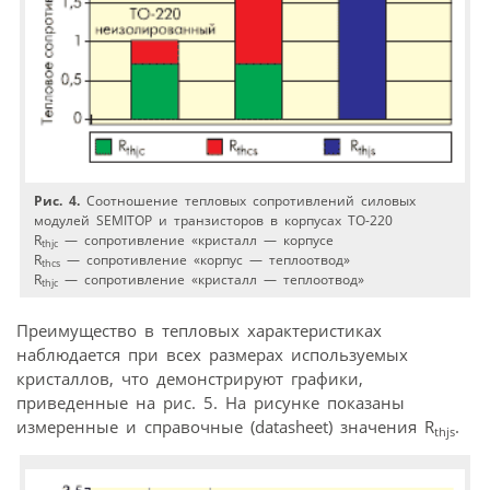
Рис. 4.
Соотношение тепловых сопротивлений силовых
модулей SEMITOP и транзисторов в корпусах ТО-220
R
— сопротивление «кристалл — корпусе
thjc
R
— сопротивление «корпус — теплоотвод»
thcs
R
— сопротивление «кристалл — теплоотвод»
thjc
Преимущество в тепловых характеристиках
наблюдается при всех размерах используемых
кристаллов, что демонстрируют графики,
приведенные на рис. 5. На рисунке показаны
измеренные и справочные (datasheet) значения R
.
thjs