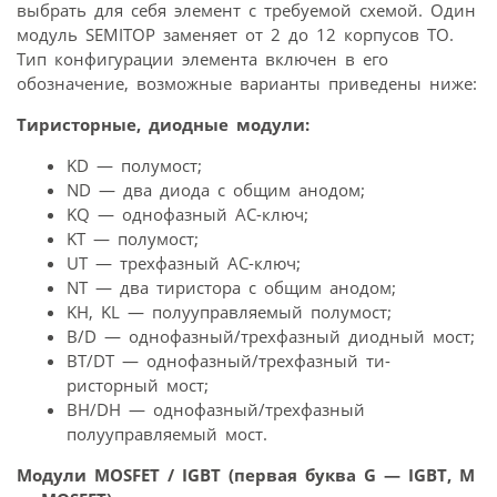
выбрать для себя элемент с требуемой схемой. Один
модуль SEMITOP заменяет от 2 до 12 корпусов ТО.
Тип конфигурации элемента включен в его
обозначение, возможные варианты приведены ниже:
Тиристорные, диодные модули:
KD — полумост;
ND — два диода с общим анодом;
KQ — однофазный АС-ключ;
KT — полумост;
UT — трехфазный АС-ключ;
NT — два тиристора с общим анодом;
KH, KL — полууправляемый полумост;
В/D — однофазный/трехфазный диодный мост;
BT/DT — однофазный/трехфазный ти-
ристорный мост;
BН/DН — однофазный/трехфазный
полууправляемый мост.
Модули MOSFET / IGBT (первая буква G — IGBT, M