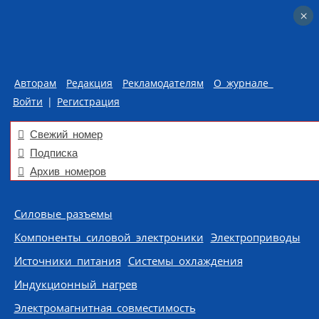
×
×
Авторам
Редакция
Рекламодателям
О журнале
Войти
|
Регистрация
Свежий номер
Подписка
Архив номеров
Skip to content
Силовые разъемы
Компоненты силовой электроники
Электроприводы
Источники питания
Системы охлаждения
Индукционный нагрев
Электромагнитная совместимость