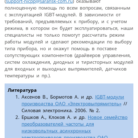
(
support-nicpp@saransk-com.ru
) оказывают
полноценную помощь по всем вопросам, связанным
с эксплуатацией IGBT-модулей. В зависимости от
требований, предъявляемых к прибору, и с учетом
режима, в котором он будет эксплуатироваться, наши
специалисты не только помогут рассчитать режим
работы модулей и сделают рекомендации по выбору
типа прибора, но и окажут помощь в поставке
сопутствующих компонентов (драйверов управления,
систем охлаждения, диодных и тиристорных модулей
для входных и выходных выпрямителей, датчиков
температуры и пр.).
Литература
Аксенов В., Бормотов А. и др.
IGBT-модули
производства ОАО «Электровыпрямитель»
//
Силовая электроника. 2006. № 2.
Ершков А., Клоков А. и др.
Новое семейство
преобразователей частоты для
низковольтных асинхронных
электроприводов производства ОАО