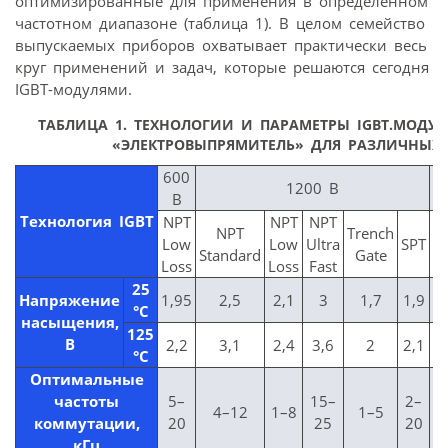
оптимизированные для применения в определенном
частотном диапазоне (таблица 1). В целом семейство
выпускаемых приборов охватывает практически весь
круг применений и задач, которые решаются сегодня
IGBT-модулями.
ТАБЛИЦА 1.
ТЕХНОЛОГИИ И ПАРАМЕТРЫ IGBT.МОДУЛ
«ЭЛЕКТРОВЫПРЯМИТЕЛЬ» ДЛЯ РАЗЛИЧНЫХ
600
1200 В
В
Технология IGBT
NPT
NPT
NPT
N
NPT
Trench
Low
Low
Ultra
SPT
L
Standard
Gate
Loss
Loss
Fast
L
25
Напряжение
1,95
2,5
2,1
3
1,7
1,9
2
°C
насыщения,
125
В
2,2
3,1
2,4
3,6
2
2,1
3
°C
Оптимальные
частоты
5–
15–
2–
4–12
1–8
1–5
коммутации,
20
25
20
кГц