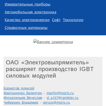
Измерительные приборы
Автомобильная электроника
Качество электроэнергии
Софт
Технологии
Справочные материалы
ОАО «Электровыпрямитель»
расширяет производство IGBT
силовых модулей
Бормотов Алексей
Мартыненко Валентин
-
martin@moris.ru
Мускатиньев Вячеслав
-
sl_a167@rambler.ru
Чибиркин Владимир
-
vpruvs@moris.ru