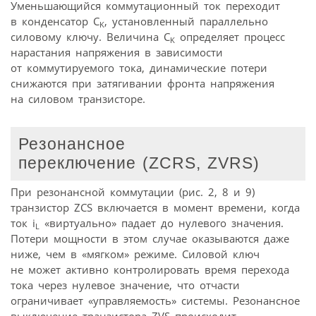
Уменьшающийся коммутационный ток переходит
в конденсатор C
, установленный параллельно
K
силовому ключу. Величина C
определяет процесс
K
нарастания напряжения в зависимости
от коммутируемого тока, динамические потери
снижаются при затягивании фронта напряжения
на силовом транзисторе.
Резонансное
переключение (ZCRS, ZVRS)
При резонансной коммутации (рис. 2, 8 и 9)
транзистор ZCS включается в момент времени, когда
ток i
«виртуально» падает до нулевого значения.
L
Потери мощности в этом случае оказываются даже
ниже, чем в «мягком» режиме. Силовой ключ
не может активно контролировать время перехода
тока через нулевое значение, что отчасти
ограничивает «управляемость» системы. Резонансное
выключение транзистора ZVS происходит