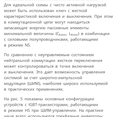
Для идеальной схемы с чисто активной нагрузкой
может быть использован ключ с жесткой
характеристикой включения и выключения. При этом
в коммутационной цепи могут находиться
запасающие энергию пассивные элементы
минимальной величины (C
, L
) в комбинации
Kmin
Kmin
с силовыми полупроводниками, работающими
в режиме NS.
По сравнению с неуправляемым состоянием
нейтральной коммутации жесткое переключение
может контролироваться в точке включения
и выключения. Это дает возможность управления
системой за счет широтно-импульсной
модуляции (ШИМ), наиболее широко используемой
в практических применениях.
На рис. 5 показаны основные конфигурации
устройств с IGBT-транзисторами, работающими
в режиме HS при ШИМ-управлении. На практике
чаще всего используются трехфазные инверторы