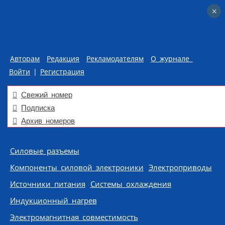
×
×
Авторам
Редакция
Рекламодателям
О журнале
Войти
|
Регистрация
Свежий номер
Подписка
Архив номеров
Skip to content
Силовые разъемы
Компоненты силовой электроники
Электроприводы
Источники питания
Системы охлаждения
Индукционный нагрев
Электромагнитная совместимость