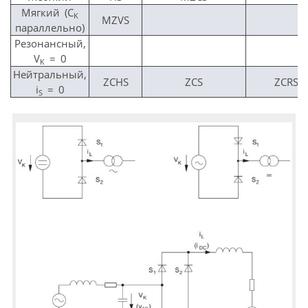
Мягкий (C
K
MZVS
параллельно)
Резонансный,
V
= 0
K
Нейтральный,
ZCHS
ZCS
ZCRS
i
= 0
S