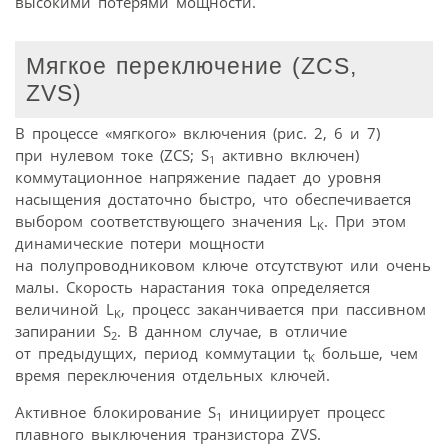
высокими потерями мощности.
Мягкое переключение (ZCS,
ZVS)
В процессе «мягкого» включения (рис. 2, 6 и 7)
при нулевом токе (ZCS; S
активно включен)
1
коммутационное напряжение падает до уровня
насыщения достаточно быстро, что обеспечивается
выбором соответствующего значения L
. При этом
K
динамические потери мощности
на полупроводниковом ключе отсутствуют или очень
малы. Скорость нарастания тока определяется
величиной L
, процесс заканчивается при пассивном
K
запирании S
. В данном случае, в отличие
2
от предыдущих, период коммутации t
больше, чем
K
время переключения отдельных ключей.
Активное блокирование S
инициирует процесс
1
плавного выключения транзистора ZVS.