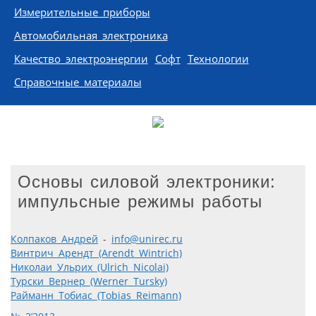
Измерительные приборы
Автомобильная электроника
Качество электроэнергии
Софт
Технологии
Справочные материалы
Основы силовой электроники:
импульсные режимы работы
Колпаков Андрей
-
info@unirec.ru
Винтрич Арендт (Arendt Wintrich)
Николаи Ульрих (Ulrich Nicolai)
Турски Вернер (Werner Tursky)
Райманн Тобиас (Tobias Reimann)