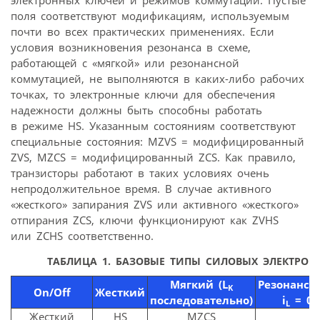
электронных ключей и режимов коммутации. Пустые
поля соответствуют модификациям, используемым
почти во всех практических применениях. Если
условия возникновения резонанса в схеме,
работающей с «мягкой» или резонансной
коммутацией, не выполняются в каких-либо рабочих
точках, то электронные ключи для обеспечения
надежности должны быть способны работать
в режиме HS. Указанным состояниям соответствуют
специальные состояния: MZVS = модифицированный
ZVS, MZСS = модифицированный ZСS. Как правило,
транзисторы работают в таких условиях очень
непродолжительное время. В случае активного
«жесткого» запирания ZVS или активного «жесткого»
отпирания ZСS, ключи функционируют как ZVHS
или ZCHS соответственно.
ТАБЛИЦА 1.
БАЗОВЫЕ ТИПЫ СИЛОВЫХ ЭЛЕКТРОН
Мягкий (L
Резонансн
K
On/Off
Жесткий
последовательно)
i
= 0
L
Жесткий
HS
MZCS