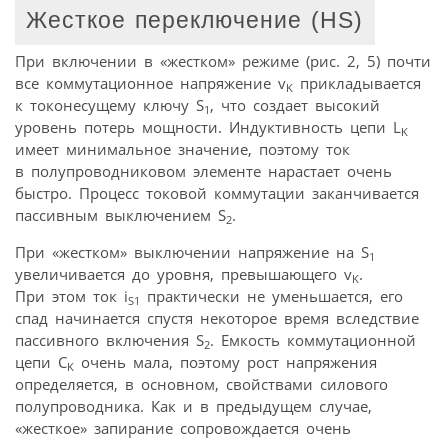
Жесткое переключение (HS)
При включении в «жестком» режиме (рис. 2, 5) почти
все коммутационное напряжение v
прикладывается
K
к токонесущему ключу S
, что создает высокий
1
уровень потерь мощности. Индуктивность цепи L
K
имеет минимальное значение, поэтому ток
в полупроводниковом элементе нарастает очень
быстро. Процесс токовой коммутации заканчивается
пассивным выключением S
.
2
При «жестком» выключении напряжение на S
1
увеличивается до уровня, превышающего v
.
K
При этом ток i
практически не уменьшается, его
S1
спад начинается спустя некоторое время вследствие
пассивного включения S
. Емкость коммутационной
2
цепи C
очень мала, поэтому рост напряжения
K
определяется, в основном, свойствами силового
полупроводника. Как и в предыдущем случае,
«жесткое» запирание сопровождается очень