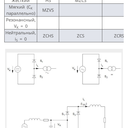
Жесткий
HS
MZCS
Мягкий (C
K
MZVS
параллельно)
Резонансный,
V
= 0
K
Нейтральный,
ZCHS
ZCS
ZCRS
i
= 0
S