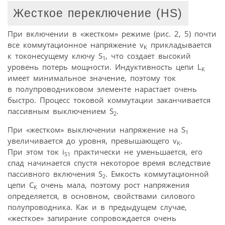
Жесткое переключение (HS)
При включении в «жестком» режиме (рис. 2, 5) почти
все коммутационное напряжение v
прикладывается
K
к токонесущему ключу S
, что создает высокий
1
уровень потерь мощности. Индуктивность цепи L
K
имеет минимальное значение, поэтому ток
в полупроводниковом элементе нарастает очень
быстро. Процесс токовой коммутации заканчивается
пассивным выключением S
.
2
При «жестком» выключении напряжение на S
1
увеличивается до уровня, превышающего v
.
K
При этом ток i
практически не уменьшается, его
S1
спад начинается спустя некоторое время вследствие
пассивного включения S
. Емкость коммутационной
2
цепи C
очень мала, поэтому рост напряжения
K
определяется, в основном, свойствами силового
полупроводника. Как и в предыдущем случае,
«жесткое» запирание сопровождается очень