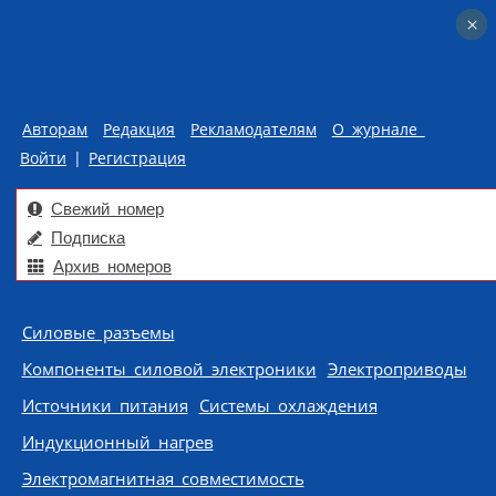
×
×
Авторам
Редакция
Рекламодателям
О журнале
Войти
|
Регистрация
Свежий номер
Подписка
Архив номеров
Skip to content
Силовые разъемы
Компоненты силовой электроники
Электроприводы
Источники питания
Системы охлаждения
Индукционный нагрев
Электромагнитная совместимость