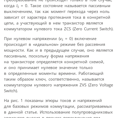
когда
I
= 0. Такое состояние называется пассивным
S
выключением, так как момент перехода через ноль
зависит от характера протекания тока в конкретной
цепи, а участвующий в нем транзистор является
коммутатором нулевого тока ZCS (Zero Current Switch).
При нулевом напряжении (
v
= 0) включение
S
происходит в «идеальном» режиме без рассеяния
мощности. Как и в предыдущем случае, оно является
пассивным, поскольку форма напряжения
на транзисторе определяется конкретной схемой,
и оно принимает нулевое значение только
в определенные моменты времени. Работающий
таким образом ключ, соответственно, называется
коммутатором нулевого напряжения ZVS (Zero Voltage
Switch).
На рис. 1 показаны эпюры токов и напряжений
для базовых режимов коммутации, рассматриваемых
в данной статье. Использование полупроводниковых
элементов вносит в процесс переключения ряд