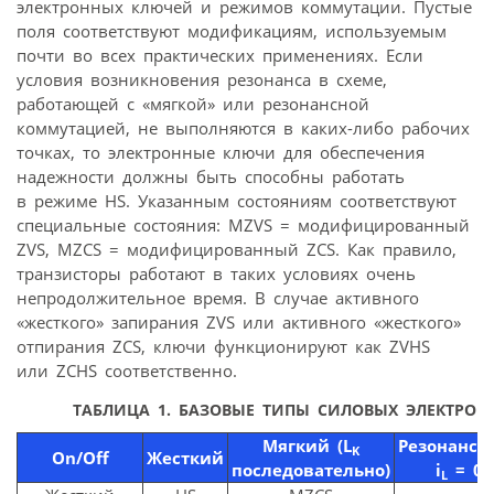
электронных ключей и режимов коммутации. Пустые
поля соответствуют модификациям, используемым
почти во всех практических применениях. Если
условия возникновения резонанса в схеме,
работающей с «мягкой» или резонансной
коммутацией, не выполняются в каких-либо рабочих
точках, то электронные ключи для обеспечения
надежности должны быть способны работать
в режиме HS. Указанным состояниям соответствуют
специальные состояния: MZVS = модифицированный
ZVS, MZСS = модифицированный ZСS. Как правило,
транзисторы работают в таких условиях очень
непродолжительное время. В случае активного
«жесткого» запирания ZVS или активного «жесткого»
отпирания ZСS, ключи функционируют как ZVHS
или ZCHS соответственно.
ТАБЛИЦА 1.
БАЗОВЫЕ ТИПЫ СИЛОВЫХ ЭЛЕКТРОН
Мягкий (L
Резонансн
K
On/Off
Жесткий
последовательно)
i
= 0
L