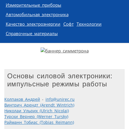
Измерительные приборы
Автомобильная электроника
Качество электроэнергии
Софт
Технологии
Справочные материалы
Основы силовой электроники:
импульсные режимы работы
Колпаков Андрей
-
info@unirec.ru
Винтрич Арендт (Arendt Wintrich)
Николаи Ульрих (Ulrich Nicolai)
Турски Вернер (Werner Tursky)
Райманн Тобиас (Tobias Reimann)