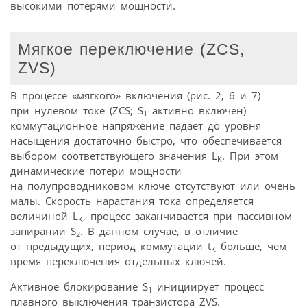
высокими потерями мощности.
Мягкое переключение (ZCS,
ZVS)
В процессе «мягкого» включения (рис. 2, 6 и 7)
при нулевом токе (ZCS; S
активно включен)
1
коммутационное напряжение падает до уровня
насыщения достаточно быстро, что обеспечивается
выбором соответствующего значения L
. При этом
K
динамические потери мощности
на полупроводниковом ключе отсутствуют или очень
малы. Скорость нарастания тока определяется
величиной L
, процесс заканчивается при пассивном
K
запирании S
. В данном случае, в отличие
2
от предыдущих, период коммутации t
больше, чем
K
время переключения отдельных ключей.
Активное блокирование S
инициирует процесс
1
плавного выключения транзистора ZVS.