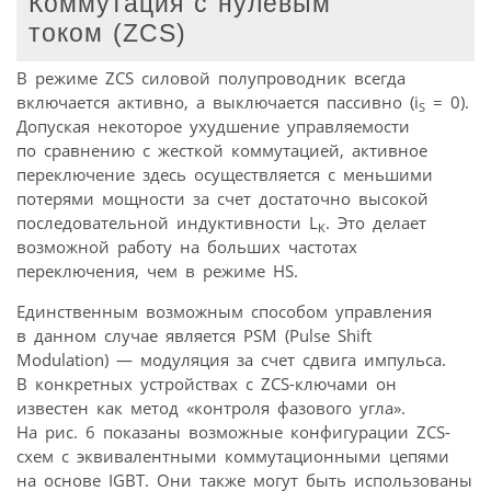
Коммутация с нулевым
током (ZCS)
В режиме ZCS силовой полупроводник всегда
включается активно, а выключается пассивно (i
= 0).
S
Допуская некоторое ухудшение управляемости
по сравнению с жесткой коммутацией, активное
переключение здесь осуществляется с меньшими
потерями мощности за счет достаточно высокой
последовательной индуктивности L
. Это делает
K
возможной работу на больших частотах
переключения, чем в режиме HS.
Единственным возможным способом управления
в данном случае является PSM (Pulse Shift
Modulation) — модуляция за счет сдвига импульса.
В конкретных устройствах с ZCS-ключами он
известен как метод «контроля фазового угла».
На рис. 6 показаны возможные конфигурации ZCS-
схем с эквивалентными коммутационными цепями
на основе IGBT. Они также могут быть использованы