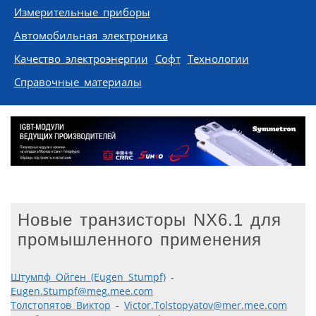
Измерительные приборы
Автомобильная электроника
Качество электроэнергии
Софт
Технологии
Справочные материалы
Новые транзисторы NX6.1 для
промышленного применения
Штумпф Ойген (Eugen Stumpf)
-
Eugen.Stumpf@meg.mee.com
Толстопятов Виктор
-
Victor.Tolstopyatov@mer.mee.com