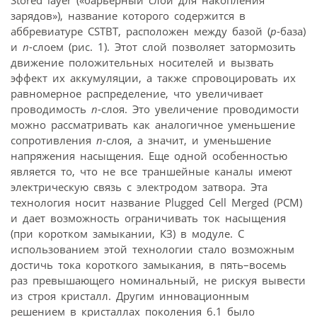
зарядов»), название которого содержится в
аббревиатуре CSTBT, расположен между базой (
p
-база)
и
n
-слоем (рис. 1). Этот слой позволяет затормозить
движение положительных носителей и вызвать
эффект их аккумуляции, а также спровоцировать их
равномерное распределение, что увеличивает
проводимость
n
-слоя. Это увеличение проводимости
можно рассматривать как аналогичное уменьшение
сопротивления
n
-слоя, а значит, и уменьшение
напряжения насыщения. Еще одной особенностью
является то, что не все траншейные каналы имеют
электрическую связь с электродом затвора. Эта
технология носит название Plugged Cell Merged (PCM)
и дает возможность ограничивать ток насыщения
(при коротком замыкании, КЗ) в модуле. С
использованием этой технологии стало возможным
достичь тока короткого замыкания, в пять–восемь
раз превышающего номинальный, не рискуя вывести
из строя кристалл. Другим инновационным
решением в кристаллах поколения 6.1 было