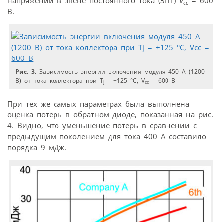
напряжении в звене постоянного тока (ЗПТ)
V
= 600
cc
В.
Рис. 3.
Зависимость энергии включения модуля 450 А (1200
В) от тока коллектора при T
= +125 °C, V
= 600 В
j
cc
При тех же самых параметрах была выполнена
оценка потерь в обратном диоде, показанная на рис.
4. Видно, что уменьшение потерь в сравнении с
предыдущим поколением для тока 400 А составило
порядка 9 мДж.