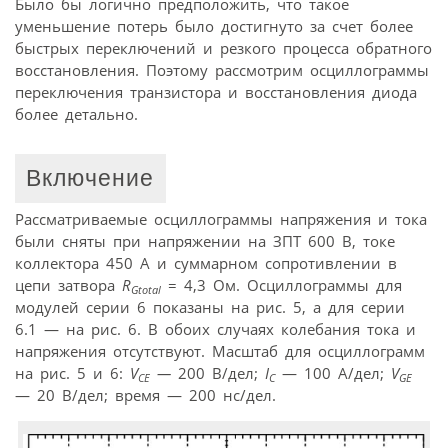
Было бы логично предположить, что такое
уменьшение потерь было достигнуто за счет более
быстрых переключений и резкого процесса обратного
восстановления. Поэтому рассмотрим осциллограммы
переключения транзистора и восстановления диода
более детально.
Включение
Рассматриваемые осциллограммы напряжения и тока
были сняты при напряжении на ЗПТ 600 В, токе
коллектора 450 А и суммарном сопротивлении в
цепи затвора
R
= 4,3 Ом. Осциллограммы для
Gtotal
модулей серии 6 показаны на рис. 5, а для серии
6.1 — на рис. 6. В обоих случаях колебания тока и
напряжения отсутствуют. Масштаб для осциллограмм
на рис. 5 и 6:
V
—
200 В/дел;
I
— 100 А/дел;
V
CE
C
GE
— 20 В/дел; время — 200 нс/дел.