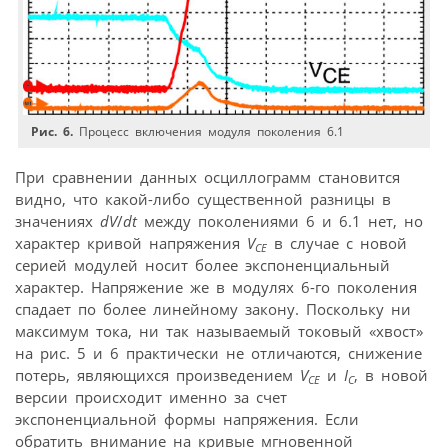
Рис. 6.
Процесс включения модуля поколения 6.1
При сравнении данных осциллограмм становится
видно, что какой-либо существенной разницы в
значениях
dV
/
dt
между поколениями 6 и 6.1 нет, но
характер кривой напряжения
V
в случае с новой
CE
серией модулей носит более экспоненциальный
характер. Напряжение же в модулях 6-го поколения
спадает по более линейному закону. Поскольку ни
максимум тока, ни так называемый токовый «хвост»
на рис. 5 и 6 практически не отличаются, снижение
потерь, являющихся произведением
V
и
I
, в новой
CE
C
версии происходит именно за счет
экспоненциальной формы напряжения. Если
обратить внимание на кривые мгновенной