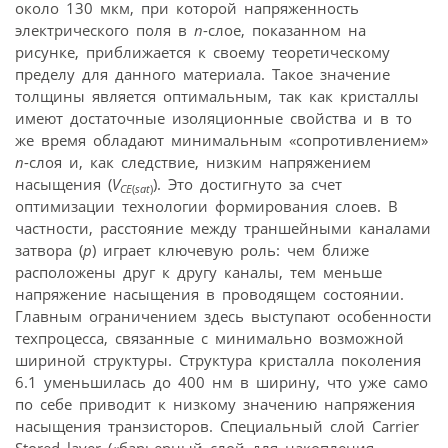
около 130 мкм, при которой напряженность
электрического поля в
n
-слое, показанном на
рисунке, приближается к своему теоретическому
пределу для данного материала. Такое значение
толщины является оптимальным, так как кристаллы
имеют достаточные изоляционные свойства и в то
же время обладают минимальным «сопротивлением»
n
-слоя и, как следствие, низким напряжением
насыщения (
V
). Это достигнуто за счет
CE
(
sat
)
оптимизации технологии формирования слоев. В
частности, расстояние между траншейными каналами
затвора (
p
) играет ключевую роль: чем ближе
расположены друг к другу каналы, тем меньше
напряжение насыщения в проводящем состоянии.
Главным ограничением здесь выступают особенности
техпроцесса, связанные с минимально возможной
шириной структуры. Структура кристалла поколения
6.1 уменьшилась до 400 нм в ширину, что уже само
по себе приводит к низкому значению напряжения
насыщения транзисторов. Специальный слой Carrier
Stored layer («барьерный слой для накопления