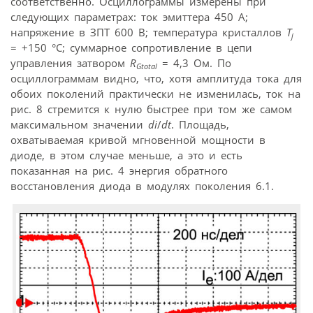
соответственно. Осциллограммы измерены при
следующих параметрах: ток эмиттера 450 А;
напряжение в ЗПТ 600 В; температура кристаллов
T
j
= +150 °C; суммарное сопротивление в цепи
управления затвором
R
= 4,3 Ом. По
Gtotal
осциллограммам видно, что, хотя амплитуда тока для
обоих поколений практически не изменилась, ток на
рис. 8 стремится к нулю быстрее при том же самом
максимальном значении
di
/
dt
. Площадь,
охватываемая кривой мгновенной мощности в
диоде, в этом случае меньше, а это и есть
показанная на рис. 4 энергия обратного
восстановления диода в модулях поколения 6.1.