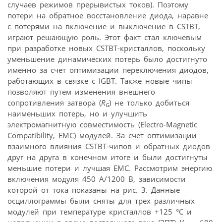
случаев режимов прерывистых токов). Поэтому
потери на обратное восстановление диода, наравне
с потерями на включение и выключение в CSTBT,
играют решающую роль. Этот факт стал ключевым
при разработке новых CSTBT-кристаллов, поскольку
уменьшение динамических потерь было достигнуто
именно за счет оптимизации переключения диодов,
работающих в связке с IGBT. Также новые чипы
позволяют путем изменения внешнего
сопротивления затвора (
R
) не только добиться
G
наименьших потерь, но и улучшить
электромагнитную совместимость (Electro-Magnetic
Compatibility, EMC) модулей. За счет оптимизации
взаимного влияния CSTBT-чипов и обратных диодов
друг на друга в конечном итоге и были достигнуты
меньшие потери и лучшая EMC. Рассмотрим энергию
включения модуля 450 А/1200 В, зависимости
которой от тока показаны на рис. 3. Данные
осциллограммы были сняты для трех различных
модулей при температуре кристаллов +125 °C и