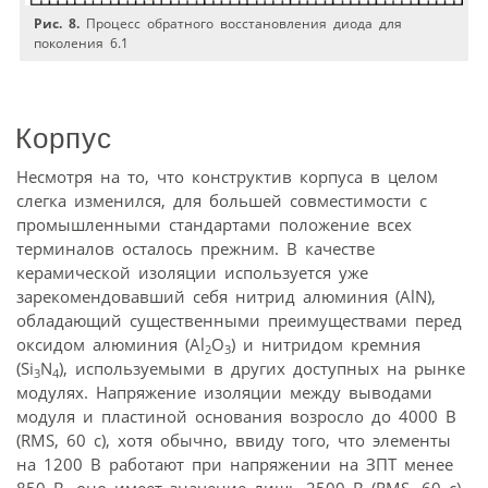
Рис. 8.
Процесс обратного восстановления диода для
поколения 6.1
Корпус
Несмотря на то, что конструктив корпуса в целом
слегка изменился, для большей совместимости с
промышленными стандартами положение всех
терминалов осталось прежним. В качестве
керамической изоляции используется уже
зарекомендовавший себя нитрид алюминия (AlN),
обладающий существенными преимуществами перед
оксидом алюминия (Al
O
) и нитридом кремния
2
3
(Si
N
), используемыми в других доступных на рынке
3
4
модулях. Напряжение изоляции между выводами
модуля и пластиной основания возросло до 4000 В
(RMS, 60 с), хотя обычно, ввиду того, что элементы
на 1200 В работают при напряжении на ЗПТ менее
850 В, оно имеет значение лишь 2500 В (RMS, 60 с),