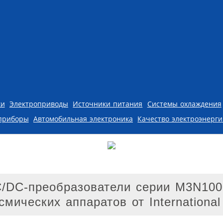
ки
Электроприводы
Источники питания
Системы охлаждения
приборы
Автомобильная электроника
Качество электроэнерг
C/DC-преобразователи серии M3N10
ических аппаратов от International 