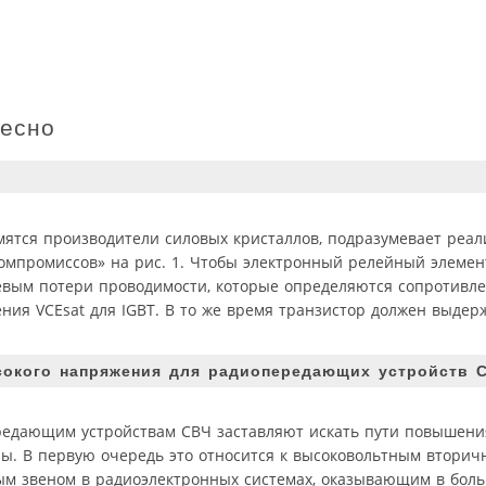
ресно
емятся производители силовых кристаллов, подразумевает реа
омпромиссов» на рис. 1. Чтобы электронный релейный элемен
левым потери проводимости, которые определяются сопротивл
ия VCEsat для IGBT. В то же время транзистор должен выдер
окого напряжения для радиопередающих устройств 
едающим устройствам СВЧ заставляют искать пути повышени
ры. В первую очередь это относится к высоковольтным втори
ным звеном в радиоэлектронных системах, оказывающим в бол