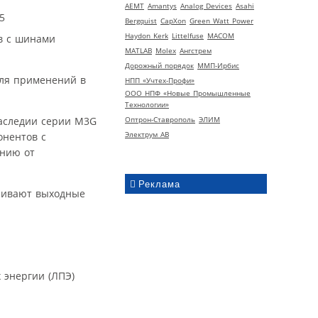
AEMT
Amantys
Analog Devices
Asahi
Bergquist
CapXon
Green Watt Power
Haydon Kerk
Littelfuse
MACOM
в с шинами
MATLAB
Molex
Ангстрем
Дорожный порядок
ММП-Ирбис
для применений в
НПП «Учтех-Профи»
ООО НПФ «Новые Промышленные
Технологии»
аследии серии M3G
Оптрон-Ставрополь
ЭЛИМ
Электрум АВ
онентов с
ению от
Реклама
ечивают выходные
 энергии (ЛПЭ)