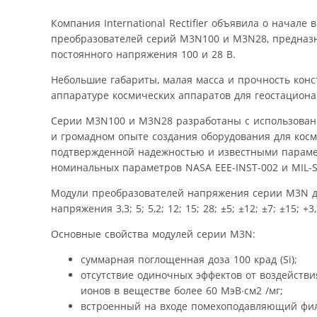
Компания International Rectifier объявила о начале
преобразователей серий M3N100 и M3N28, предназн
постоянного напряжения 100 и 28 В.
Небольшие габариты, малая масса и прочность ко
аппаратуре космических аппаратов для геостациона
Серии M3N100 и M3N28 разработаны с использован
и громадном опыте создания оборудования для кос
подтвержденной надежностью и известными парамет
номинальных параметров NASA EEE-INST-002 и MIL-S
Модули преобразователей напряжения серии M3N до
напряжения 3,3; 5; 5,2; 12; 15; 28; ±5; ±12; ±7; ±15; 
Основные свойства модулей серии M3N:
суммарная поглощенная доза 100 крад (Si);
отсутствие одиночных эффектов от воздейств
ионов в веществе более 60 МэВ∙см2 /мг;
встроенный на входе помехоподавляющий фил