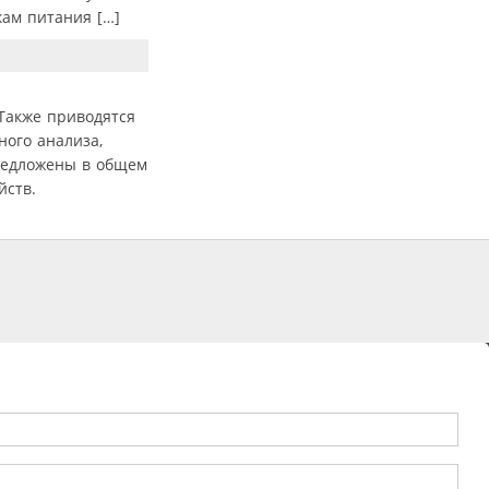
ам питания […]
 Также приводятся
ного анализа,
редложены в общем
йств.