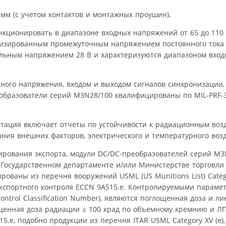
 мм (с учетом контактов и монтажных проушин).
кционировать в диапазоне входных напряжений от 65 до 110
лизированным промежуточным напряжением постоянного тока 1
альным напряжением 28 В и характеризуются диапазоном вхо
ого напряжения, входом и выходом сигналов синхронизации,
бразователи серий M3N28/100 квалифицированы по MIL-PRF-3
ация включает отчеты по устойчивости к радиационным возд
ания внешних факторов, электрического и температурного воз
лирования экспорта, модули DC/DC-преобразователей серий M
 Государственном департаменте и/или Министерстве торговл
ваны из перечня вооружений USML (US Munitions List) Catego
спортного контроля ECCN 9A515.e. Контролируемыми парамет
ontrol Classification Number), являются поглощенная доза и л
ощенная доза радиации ≥ 100 крад по объемному кремнию и ЛП
e, подобно продукции из перечня ITAR USML Category XV (e),