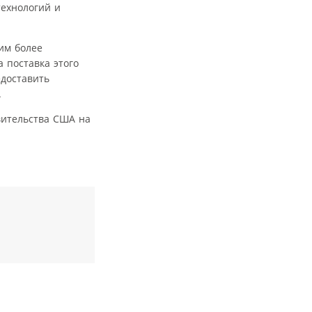
технологий и
им более
 поставка этого
едоставить
.
вительства США на