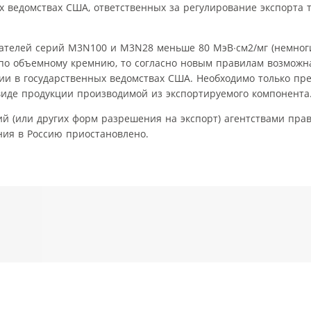
 ведомствах США, ответственных за регулирование экспорта 
ателей серий M3N100 и M3N28 меньше 80 МэВ∙см2/мг (немног
д по объемному кремнию, то согласно новым правилам возможна
ии в государственных ведомствах США. Необходимо только пр
иде продукции производимой из экспортируемого компонента
й (или других форм разрешения на экспорт) агентствами пра
ния в Россию приостановлено.