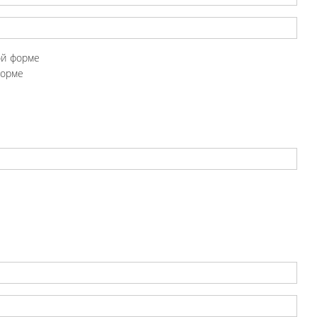
ой форме
форме