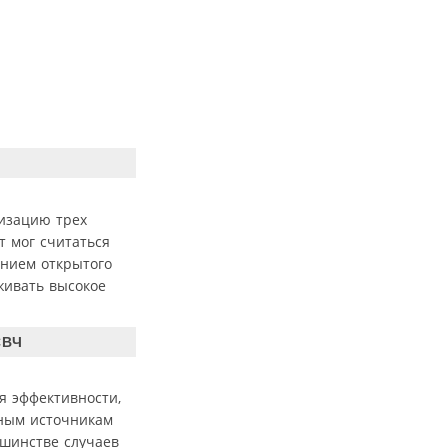
лизацию трех
т мог считаться
ением открытого
живать высокое
СВЧ
я эффективности,
чным источникам
ьшинстве случаев