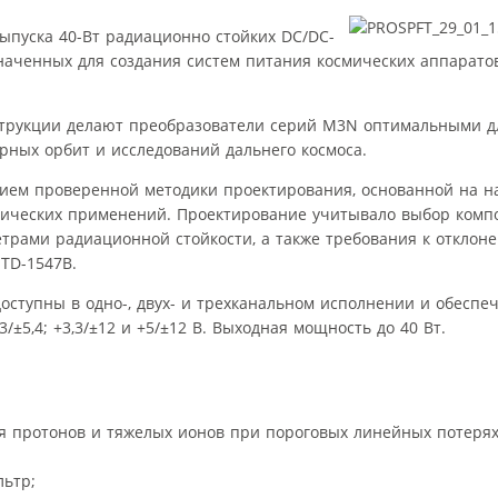
 выпуска 40-Вт радиационно стойких DC/DC-
аченных для создания систем питания космических аппарато
нструкции делают преобразователи серий M3N оптимальными 
рных орбит и исследований дальнего космоса.
ием проверенной методики проектирования, основанной на н
мических применений. Проектирование учитывало выбор комп
рами радиационной стойкости, а также требования к отклон
TD-1547B.
ступны в одно-, двух- и трехканальном исполнении и обесп
+3,3/±5,4; +3,3/±12 и +5/±12 В. Выходная мощность до 40 Вт.
ия протонов и тяжелых ионов при пороговых линейных потерях
ьтр;