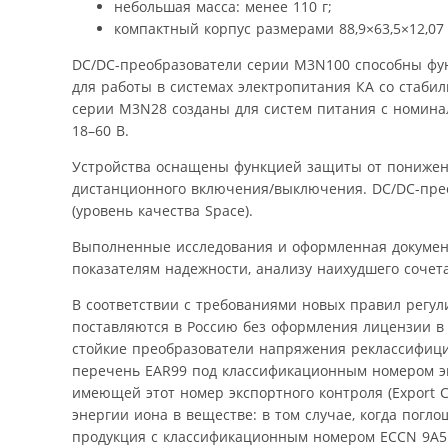
небольшая масса: менее 110 г;
компактный корпус размерами 88,9×63,5×12,07
DC/DC-преобразователи серии M3N100 способны фун
для работы в системах электропитания КА со стаби
серии M3N28 созданы для систем питания с номин
18–60 В.
Устройства оснащены функцией защиты от пониженн
дистанционного включения/выключения. DC/DC-прео
(уровень качества Space).
Выполненные исследования и оформленная документ
показателям надежности, анализу наихудшего сочет
В соответствии с требованиями новых правил регу
поставляются в Россию без оформления лицензии в
стойкие преобразователи напряжения реклассифициро
перечень EAR99 под классификационным номером эк
имеющей этот номер экспортного контроля (Export C
энергии иона в веществе: в том случае, когда погл
продукция с классификационным номером ECCN 9A515.