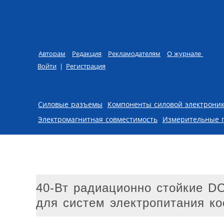
Авторам
Редакция
Рекламодателям
О журнале
Войти
|
Регистрация
Skip to content
Силовые разъемы
Компоненты силовой электрони
Электромагнитная совместимость
Измерительные 
40-Вт радиационно стойкие D
для систем электропитания косм