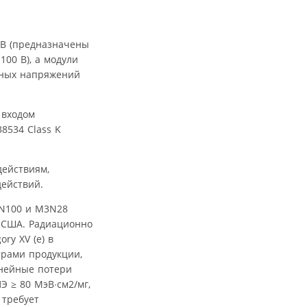
 В (предназначены
00 В), а модули
дных напряжений
 входом
8534 Class K
ействиям,
действий.
3N100 и M3N28
и США. Радиационно
ry XV (e) в
рами продукции,
инейные потери
Э ≥ 80 МэВ∙см2/мг,
 требует